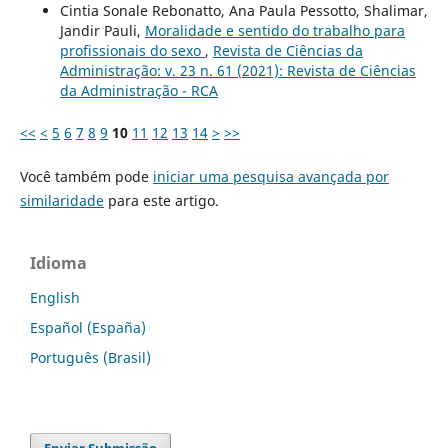
Cintia Sonale Rebonatto, Ana Paula Pessotto, Shalimar,
Jandir Pauli,
Moralidade e sentido do trabalho para
profissionais do sexo
,
Revista de Ciências da
Administração: v. 23 n. 61 (2021): Revista de Ciências
da Administração - RCA
<<
<
5
6
7
8
9
10
11
12
13
14
>
>>
Você também pode
iniciar uma pesquisa avançada por
similaridade
para este artigo.
Idioma
English
Español (España)
Português (Brasil)