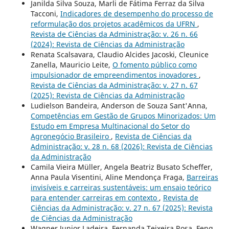
Janilda Silva Souza, Marli de Fátima Ferraz da Silva
Tacconi,
Indicadores de desempenho do processo de
reformulação dos projetos acadêmicos da UFRN
,
Revista de Ciências da Administração: v. 26 n. 66
(2024): Revista de Ciências da Administração
Renata Scalsavara, Claudio Alcides Jacoski, Cleunice
Zanella, Mauricio Leite,
O fomento público como
impulsionador de empreendimentos inovadores
,
Revista de Ciências da Administração: v. 27 n. 67
(2025): Revista de Ciências da Administração
Ludielson Bandeira, Anderson de Souza Sant'Anna,
Competências em Gestão de Grupos Minorizados: Um
Estudo em Empresa Multinacional do Setor do
Agronegócio Brasileiro
,
Revista de Ciências da
Administração: v. 28 n. 68 (2026): Revista de Ciências
da Administração
Camila Vieira Müller, Angela Beatriz Busato Scheffer,
Anna Paula Visentini, Aline Mendonça Fraga,
Barreiras
invisíveis e carreiras sustentáveis: um ensaio teórico
para entender carreiras em contexto
,
Revista de
Ciências da Administração: v. 27 n. 67 (2025): Revista
de Ciências da Administração
Wagner Junior Ladeira, Fernanda Teixeira Rosa, Feng