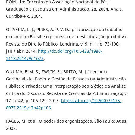
ROM]. In: Encontro da Associação Nacional de Pós-
Graduação e Pesquisa em Administração, 28, 2004. Anais,
Curitiba-PR, 2004.
OLIVEIRA, L. J.; PIRES, A. P. V. Da precarização do trabalho
docente no Brasil e o processo de reestruturação produtiva.
Revista do Direito Público, Londrina, v. 9, n. 1, p. 73-100,
jan./ abr. 2014.
http://dx.doi.org/10.5433/1980-
511X.2014v9n1p73
.
ONUMA, F. M. S.; ZWICK, E.; BRITO, M. J. Ideologia
Gerencialista, Poder e Gestão de Pessoas na Administração
Pública e Privada: uma interpretação sob a ótica da Análise
Crítica do Discurso. Revista de Ciências da Administração, v.
17, n. 42, p. 106-120, 2015.
https://doi.org/10.5007/2175-
8077.2015v17n42p106
.
PAGÈS, M. et al. O poder das organizações. São Paulo: Atlas,
2008.