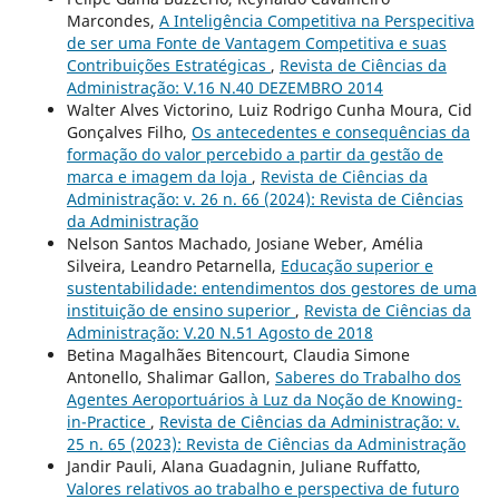
Marcondes,
A Inteligência Competitiva na Perspecitiva
de ser uma Fonte de Vantagem Competitiva e suas
Contribuições Estratégicas
,
Revista de Ciências da
Administração: V.16 N.40 DEZEMBRO 2014
Walter Alves Victorino, Luiz Rodrigo Cunha Moura, Cid
Gonçalves Filho,
Os antecedentes e consequências da
formação do valor percebido a partir da gestão de
marca e imagem da loja
,
Revista de Ciências da
Administração: v. 26 n. 66 (2024): Revista de Ciências
da Administração
Nelson Santos Machado, Josiane Weber, Amélia
Silveira, Leandro Petarnella,
Educação superior e
sustentabilidade: entendimentos dos gestores de uma
instituição de ensino superior
,
Revista de Ciências da
Administração: V.20 N.51 Agosto de 2018
Betina Magalhães Bitencourt, Claudia Simone
Antonello, Shalimar Gallon,
Saberes do Trabalho dos
Agentes Aeroportuários à Luz da Noção de Knowing-
in-Practice
,
Revista de Ciências da Administração: v.
25 n. 65 (2023): Revista de Ciências da Administração
Jandir Pauli, Alana Guadagnin, Juliane Ruffatto,
Valores relativos ao trabalho e perspectiva de futuro