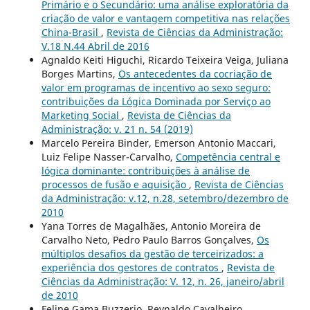
Primário e o Secundário: uma análise exploratória da
criação de valor e vantagem competitiva nas relações
China-Brasil
,
Revista de Ciências da Administração:
V.18 N.44 Abril de 2016
Agnaldo Keiti Higuchi, Ricardo Teixeira Veiga, Juliana
Borges Martins,
Os antecedentes da cocriação de
valor em programas de incentivo ao sexo seguro:
contribuições da Lógica Dominada por Serviço ao
Marketing Social
,
Revista de Ciências da
Administração: v. 21 n. 54 (2019)
Marcelo Pereira Binder, Emerson Antonio Maccari,
Luiz Felipe Nasser-Carvalho,
Competência central e
lógica dominante: contribuições à análise de
processos de fusão e aquisição
,
Revista de Ciências
da Administração: v.12, n.28, setembro/dezembro de
2010
Yana Torres de Magalhães, Antonio Moreira de
Carvalho Neto, Pedro Paulo Barros Gonçalves,
Os
múltiplos desafios da gestão de terceirizados: a
experiência dos gestores de contratos
,
Revista de
Ciências da Administração: V. 12, n. 26, janeiro/abril
de 2010
Felipe Gama Buzzerio, Reynaldo Cavalheiro