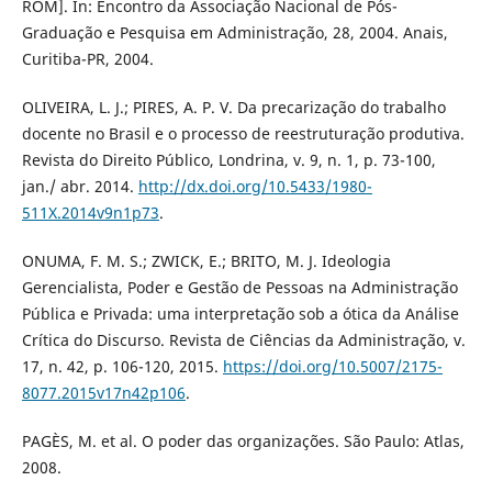
ROM]. In: Encontro da Associação Nacional de Pós-
Graduação e Pesquisa em Administração, 28, 2004. Anais,
Curitiba-PR, 2004.
OLIVEIRA, L. J.; PIRES, A. P. V. Da precarização do trabalho
docente no Brasil e o processo de reestruturação produtiva.
Revista do Direito Público, Londrina, v. 9, n. 1, p. 73-100,
jan./ abr. 2014.
http://dx.doi.org/10.5433/1980-
511X.2014v9n1p73
.
ONUMA, F. M. S.; ZWICK, E.; BRITO, M. J. Ideologia
Gerencialista, Poder e Gestão de Pessoas na Administração
Pública e Privada: uma interpretação sob a ótica da Análise
Crítica do Discurso. Revista de Ciências da Administração, v.
17, n. 42, p. 106-120, 2015.
https://doi.org/10.5007/2175-
8077.2015v17n42p106
.
PAGÈS, M. et al. O poder das organizações. São Paulo: Atlas,
2008.