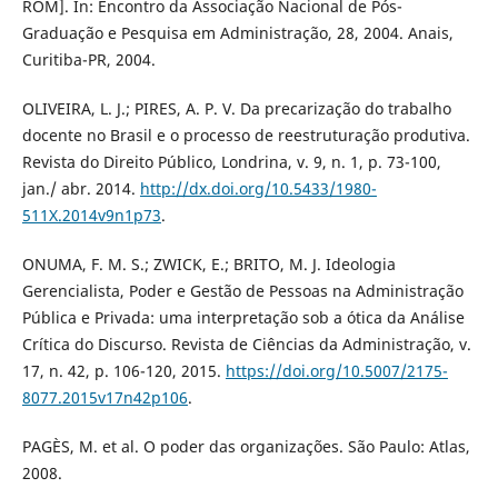
ROM]. In: Encontro da Associação Nacional de Pós-
Graduação e Pesquisa em Administração, 28, 2004. Anais,
Curitiba-PR, 2004.
OLIVEIRA, L. J.; PIRES, A. P. V. Da precarização do trabalho
docente no Brasil e o processo de reestruturação produtiva.
Revista do Direito Público, Londrina, v. 9, n. 1, p. 73-100,
jan./ abr. 2014.
http://dx.doi.org/10.5433/1980-
511X.2014v9n1p73
.
ONUMA, F. M. S.; ZWICK, E.; BRITO, M. J. Ideologia
Gerencialista, Poder e Gestão de Pessoas na Administração
Pública e Privada: uma interpretação sob a ótica da Análise
Crítica do Discurso. Revista de Ciências da Administração, v.
17, n. 42, p. 106-120, 2015.
https://doi.org/10.5007/2175-
8077.2015v17n42p106
.
PAGÈS, M. et al. O poder das organizações. São Paulo: Atlas,
2008.