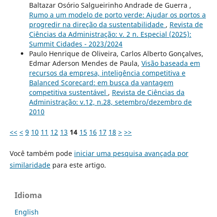
Baltazar Osório Salgueirinho Andrade de Guerra ,
Rumo a um modelo de porto verde: Ajudar os portos a
progredir na direção da sustentabilidade
,
Revista de
Ciências da Administração: v. 2 n. Especial (2025):
Summit Cidades - 2023/2024
Paulo Henrique de Oliveira, Carlos Alberto Gonçalves,
Edmar Aderson Mendes de Paula,
Visão baseada em
recursos da empresa, inteligência competitiva e
Balanced Scorecard: em busca da vantagem
competitiva sustentável
,
Revista de Ciências da
Administração: v.12, n.28, setembro/dezembro de
2010
<<
<
9
10
11
12
13
14
15
16
17
18
>
>>
Você também pode
iniciar uma pesquisa avançada por
similaridade
para este artigo.
Idioma
English