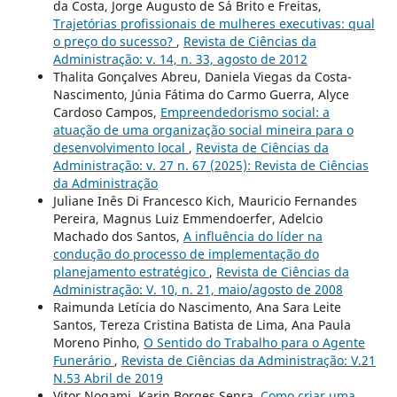
da Costa, Jorge Augusto de Sá Brito e Freitas,
Trajetórias profissionais de mulheres executivas: qual
o preço do sucesso?
,
Revista de Ciências da
Administração: v. 14, n. 33, agosto de 2012
Thalita Gonçalves Abreu, Daniela Viegas da Costa-
Nascimento, Júnia Fátima do Carmo Guerra, Alyce
Cardoso Campos,
Empreendedorismo social: a
atuação de uma organização social mineira para o
desenvolvimento local
,
Revista de Ciências da
Administração: v. 27 n. 67 (2025): Revista de Ciências
da Administração
Juliane Inês Di Francesco Kich, Mauricio Fernandes
Pereira, Magnus Luiz Emmendoerfer, Adelcio
Machado dos Santos,
A influência do líder na
condução do processo de implementação do
planejamento estratégico
,
Revista de Ciências da
Administração: V. 10, n. 21, maio/agosto de 2008
Raimunda Letícia do Nascimento, Ana Sara Leite
Santos, Tereza Cristina Batista de Lima, Ana Paula
Moreno Pinho,
O Sentido do Trabalho para o Agente
Funerário
,
Revista de Ciências da Administração: V.21
N.53 Abril de 2019
Vitor Nogami, Karin Borges Senra,
Como criar uma