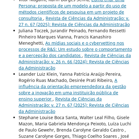
Persona: proposta de um modelo a partir do uso de
métodos científicos de pesquisa em um projeto de
consultoria
,
Revista de Ciências da Administração: v.
27 n. 67 (2025): Revista de Ciências da Administração
Juliana Toczek, Jurandir Peinado, Fernando Ressetti
Pinheiro Marques Vianna, Francis Kanashiro
Meneghetti,
As mídias sociais e o cybervetting nos
processos de R&S: Um estudo sobre o comportamento
e a percepção dos candidatos
,
Revista de Ciências da
Administração: v. 26 n. 66 (2024): Revista de Ciências
da Administração
Leander Luiz Klein, Yanna Patrícia Araújo Pereira,
Rogério Ruas Machado, Desirée Prati Ribeiro,
A
influência da orientação empreendedora da gestão
sobre a inovação em uma instituição pública de
ensino superior
,
Revista de Ciências da
Administração: v. 27 n. 67 (2025): Revista de Ciências
da Administração
Stephane Louise Boca Santa, Walter Leal Filho, Gisele
Mazon, Maria Gabriela Mendonça Peixoto, Luíza Luchi
de Paulo Gewehr, Brenda Carolyne Geraldo Castro ,
Suzane Carolyne Gorges, Thiago Coelho Soares , José