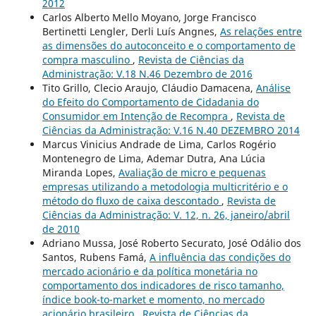
2012
Carlos Alberto Mello Moyano, Jorge Francisco
Bertinetti Lengler, Derli Luís Angnes,
As relações entre
as dimensões do autoconceito e o comportamento de
compra masculino
,
Revista de Ciências da
Administração: V.18 N.46 Dezembro de 2016
Tito Grillo, Clecio Araujo, Cláudio Damacena,
Análise
do Efeito do Comportamento de Cidadania do
Consumidor em Intenção de Recompra
,
Revista de
Ciências da Administração: V.16 N.40 DEZEMBRO 2014
Marcus Vinicius Andrade de Lima, Carlos Rogério
Montenegro de Lima, Ademar Dutra, Ana Lúcia
Miranda Lopes,
Avaliação de micro e pequenas
empresas utilizando a metodologia multicritério e o
método do fluxo de caixa descontado
,
Revista de
Ciências da Administração: V. 12, n. 26, janeiro/abril
de 2010
Adriano Mussa, José Roberto Securato, José Odálio dos
Santos, Rubens Famá,
A influência das condições do
mercado acionário e da política monetária no
comportamento dos indicadores de risco tamanho,
índice book-to-market e momento, no mercado
acionário brasileiro
,
Revista de Ciências da