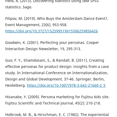
Field, A. (2013). Discovering statistics using IBM SPSS
statistics. Sage.
Filipov, M. (2019). Who Buys the Amsterdam Dance Event?.
Event Management, 23(6), 953-958.
https://doi.org/10.3727/152599519X15506259856426
Goodwin, K. (2001). Perfecting your personas. Cooper
Interaction Design Newsletter, 19, 295-313.
Guo, F. Y., Shamdasani, S., & Randall, B. (2011). Creating
effective personas for product design: insights from a case
study. In International Conference on Internationalization,
Design and Global Development. 37-46. Springer, Berlin,
Heidelberg.
https://doi.org/10.1007/978-3-642-21660-2_5
Hisanabe, Y. (2009). Persona marketing for Fujitsu kids site.
Fujitsu Scientific and Technical Journal, 45(2): 210-218.
Holbrook, M. B., & Hirschman, E. C. (1982). The experiential