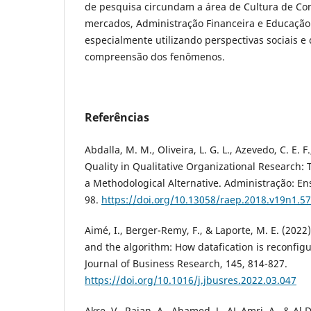
de pesquisa circundam a área de Cultura de C
mercados, Administração Financeira e Educação 
especialmente utilizando perspectivas sociais e 
compreensão dos fenômenos.
Referências
Abdalla, M. M., Oliveira, L. G. L., Azevedo, C. E. F
Quality in Qualitative Organizational Research: 
a Methodological Alternative. Administração: Ens
98.
https://doi.org/10.13058/raep.2018.v19n1.5
Aimé, I., Berger-Remy, F., & Laporte, M. E. (202
and the algorithm: How datafication is reconfig
Journal of Business Research, 145, 814-827.
https://doi.org/10.1016/j.jbusres.2022.03.047
Akre, V., Rajan, A., Ahamed, J., AL Amri, A., & Al 