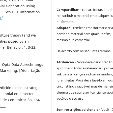
nnial Generation using
Compartilhar
– copiar, baixar, impri
. Sixth HCT Information
redistribuir o material em qualquer s
g/
ou formato.
Adaptar
– remixar, transformar e cria
partir do material para qualquer fim,
ulture theory (and we
mesmo que comercial.
ities posed by an
er Behavior, 1, 3-22.
De acordo com os seguintes termos:
Atribuição
– Você deve dar o crédito
for Opta Data Abrechnungs
apropriado (citar e referenciar), prov
Marketing. [Dissertação
link para a licença e indicar se mudan
foram feitas. Você deve fazê-lo em qu
circunstância razoável, mas de manei
edición de las estrategias
alguma que sugira ao licenciante apoi
lennial en el sector
você ou o seu uso.
ta de Comunicación, 154,
1355
Sem restrições adicionais
– Você n