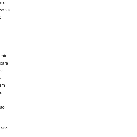
m o
 sob a
0
umir
 para
do
x.:
 em
ou
ção
uário