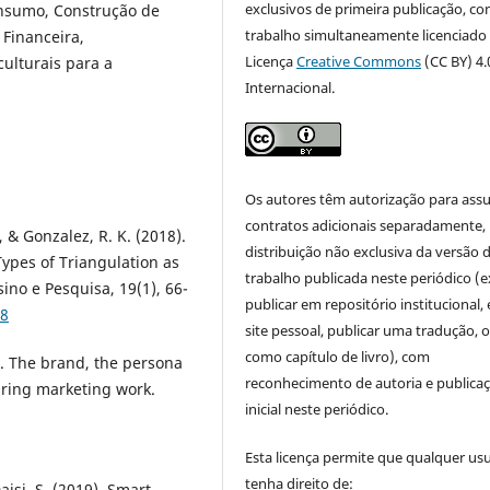
exclusivos de primeira publicação, co
onsumo, Construção de
trabalho simultaneamente licenciado
Financeira,
Licença
Creative Commons
(CC BY) 4.
culturais para a
Internacional.
Os autores têm autorização para ass
contratos adicionais separadamente,
., & Gonzalez, R. K. (2018).
distribuição não exclusiva da versão 
Types of Triangulation as
trabalho publicada neste periódico (e
ino e Pesquisa, 19(1), 66-
publicar em repositório institucional,
78
site pessoal, publicar uma tradução, 
como capítulo de livro), com
2). The brand, the persona
reconhecimento de autoria e publica
uring marketing work.
inicial neste periódico.
Esta licença permite que qualquer us
tenha direito de:
Daisi, S. (2019). Smart