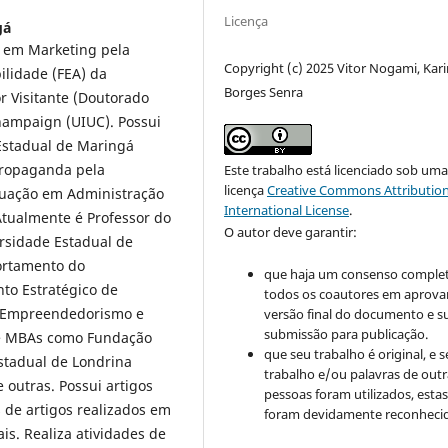
Licença
gá
 em Marketing pela
Copyright (c) 2025 Vitor Nogami, Kari
ilidade (FEA) da
Borges Senra
r Visitante (Doutorado
Champaign (UIUC). Possui
Estadual de Maringá
Propaganda pela
Este trabalho está licenciado sob um
licença
Creative Commons Attribution
duação em Administração
International License
.
Atualmente é Professor do
O autor deve garantir:
rsidade Estadual de
ortamento do
que haja um consenso comple
to Estratégico de
todos os coautores em aprova
a, Empreendedorismo e
versão final do documento e s
submissão para publicação.
 e MBAs como Fundação
que seu trabalho é original, e s
Estadual de Londrina
trabalho e/ou palavras de outr
e outras. Possui artigos
pessoas foram utilizados, esta
 de artigos realizados em
foram devidamente reconhecid
is. Realiza atividades de