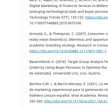
Digital Marketing of Financial Services to Mille
emerging technological tools and buyer persona
Technology Trends (ITT). 120-125.
https://doi.or
10.1109/ITT48889.2019.9075106
Arnould, E., & Thompson, C. (2007). Consumer c
really mean theoretics): dilemmas and opportun
academic branding strategy. Research in Consum
https://doi.org/10.1016/S0885-2111(06)11001-7
Bauernfeind, K. (2018). Target Group Analysis 
GmbH by Using Buyer Personas to Optimize the 
de mestrado]. Universität Linz, Linz, Austria.
Benítez-Coll, L. & Barrio-Menoyo, E. (2021). La m
de marketing experiencial para la generación mil
hotelero Leisure español. Vivat Academia. Revis
343-360.
http://doi.org/10.15178/va.2021.154.e