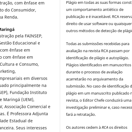
Plágio em todas as suas formas cons
stração, com ênfase em
um comportamento antiético de
to do Consumidor,
publicação e é inaceitável. RCA reserv
xa Renda.
direito de usar software ou quaisquer
Maringá
outros métodos de detecção de plági
tração pela FAINSEP,
Gestão Educacional e
Todas as submissões recebidas para
o com ênfase em
avaliação na revista RCA passam por
ão com ênfase em
identificação de plágio e autoplágio.
 Cultura e Consumo,
Plágios identificados em manuscritos
rketing,
durante o processo de avaliação
mpresariais em diversos
acarretarão no arquivamento da
uado principalmente na
submissão. No caso de identificação 
EP), Fundação Instituto
plágio em um manuscrito publicado 
de Maringá (UEM),
revista, o Editor Chefe conduzirá uma
CV, Associação Comercial e
investigação preliminar e, caso necess
as. É Professora Adjunta
fará a retratação.
dade Estadual de
Os autores cedem à
RCA
os direitos
nceira. Seus interesses