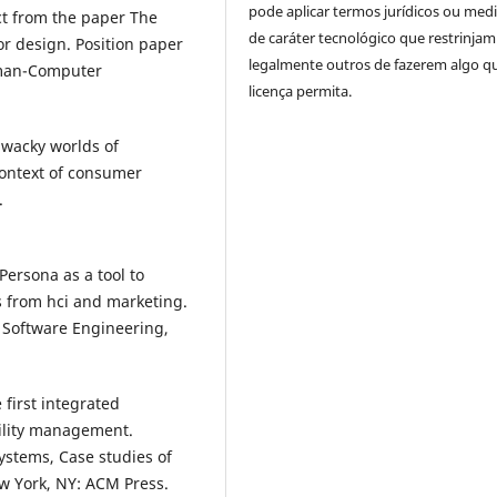
pode aplicar termos jurídicos ou med
ct from the paper The
de caráter tecnológico que restrinjam
or design. Position paper
legalmente outros de fazerem algo q
uman-Computer
licença permita.
 wacky worlds of
context of consumer
.
 Persona as a tool to
s from hci and marketing.
 Software Engineering,
 first integrated
cility management.
stems, Case studies of
 York, NY: ACM Press.