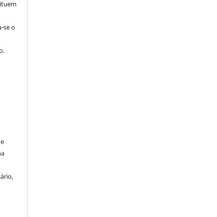
tituem
a-se o
o.
de
na
ário,