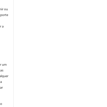
mir ou
uporte
r a
er um
ças
alquer
ra
ar
ão