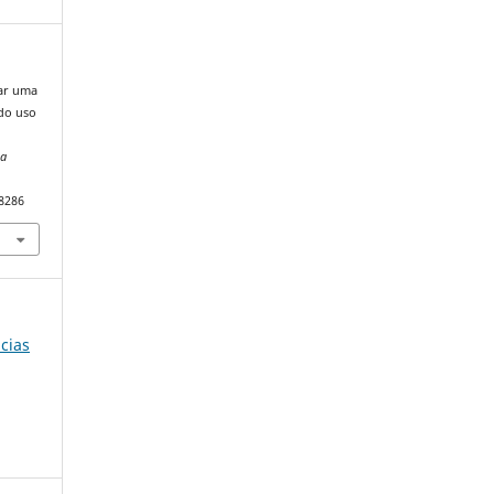
iar uma
do uso
Da
98286
ncias