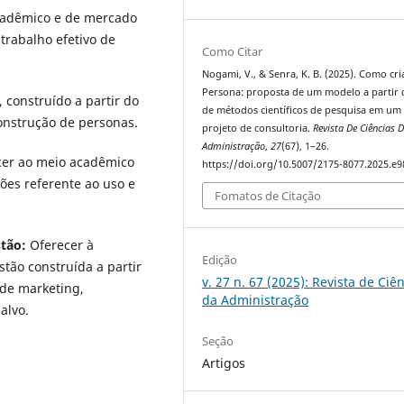
cadêmico e de mercado
trabalho efetivo de
Como Citar
Nogami, V., & Senra, K. B. (2025). Como cr
Persona: proposta de um modelo a partir 
, construído a partir do
de métodos científicos de pesquisa em um
construção de personas.
projeto de consultoria.
Revista De Ciências 
Administração
,
27
(67), 1–26.
cer ao meio acadêmico
https://doi.org/10.5007/2175-8077.2025.e
ões referente ao uso e
Fomatos de Citação
stão:
Oferecer à
Edição
ão construída a partir
v. 27 n. 67 (2025): Revista de Ciê
 de marketing,
da Administração
alvo.
Seção
Artigos