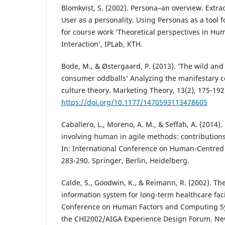
Blomkvist, S. (2002). Persona–an overview. Extra
User as a personality. Using Personas as a tool f
for course work ‘Theoretical perspectives in H
Interaction’, IPLab, KTH.
Bode, M., & Østergaard, P. (2013). ‘The wild and
consumer oddballs’ Analyzing the manifestary 
culture theory. Marketing Theory, 13(2), 175-192
https://doi.org/10.1177/1470593113478605
Caballero, L., Moreno, A. M., & Seffah, A. (2014).
involving human in agile methods: contribution
In: International Conference on Human-Centred
283-290. Springer, Berlin, Heidelberg.
Calde, S., Goodwin, K., & Reimann, R. (2002). The
information system for long-term healthcare fa
Conference on Human Factors and Computing Sy
the CHI2002/AIGA Experience Design Forum. New