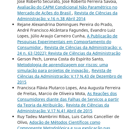
José Roberto Securato, José Roberto Ferreira Savoia,
Avaliação do CAPM Condicional Não Paramétrico no
Mercado de Ações do Brasil
,
Revista de Ciências da
Administração: v.16 n.38 Abril 2014
Rejane Alexandrina Domingues Pereira do Prado,
André Francisco Alcântara Fagundes, Evandro Luiz
Lopes, Júlio Araujo Carneiro Cunha,
A Publicação de
Pesquisas Experimentais em Comportamento do
Consumidor
,
Revista de Ciências da Administração: v.
24 n. 63 (2022): Revista de Ciências da Administração
Gerson Pech, Lorena Costa do Espírito Santo,
Metodologia de aprendizagem por riscos: uma
simulação para projetos de inovação
,
Revista de
Ciências da Administração: V.17 N.43 de Dezembro de
2015
Francisca Flávia Plutarco Lopes, Ana Augusta Ferreira
de Freitas, Marcio de Oliveira Mota,
As Reações dos
Consumidores diante das Falhas de Serviços a partir
da Teoria da Atribuição
,
Revista de Ciências da
Administração: V.17 N.41 Abril de 2015
Ruy Tadeu Mambrini Ribas, Luis Carlos Cancellier de
Olivo,
Adoção de Métodos Científicos como
Componente Metodológica e sua explicação nas