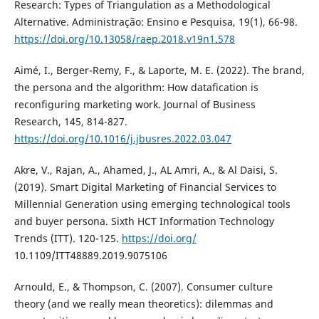
Research: Types of Triangulation as a Methodological
Alternative. Administração: Ensino e Pesquisa, 19(1), 66-98.
https://doi.org/10.13058/raep.2018.v19n1.578
Aimé, I., Berger-Remy, F., & Laporte, M. E. (2022). The brand,
the persona and the algorithm: How datafication is
reconfiguring marketing work. Journal of Business
Research, 145, 814-827.
https://doi.org/10.1016/j.jbusres.2022.03.047
Akre, V., Rajan, A., Ahamed, J., AL Amri, A., & Al Daisi, S.
(2019). Smart Digital Marketing of Financial Services to
Millennial Generation using emerging technological tools
and buyer persona. Sixth HCT Information Technology
Trends (ITT). 120-125.
https://doi.org/
10.1109/ITT48889.2019.9075106
Arnould, E., & Thompson, C. (2007). Consumer culture
theory (and we really mean theoretics): dilemmas and