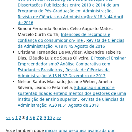
Dissertações Publicizadas entre 2010 e 2014 de um
Programa de Pós-Graduação em Administração
,
Revista de Ciências da Administração: V.18 N.44 Abril
de 2016
Simoni Fernanda Rohden, Celso Augusto Matos,
Marcelo Curth Curth,
Intenções de recompra e
confiança do consumidor on-line
,
Revista de Ciências
da Administração: V.18 N.45 Agosto de 2016
Cristiana Fernandes De Muylder, Alexandre Teixeira
Dias, Cláudio Luiz de Souza Oliveira,
É Possível Ensinar
Empreendedorismo? Análise Comparativa com
Estudantes Brasileiros
,
Revista de Ciências da
Administração: V.15 N.37 Dezembro de 2013
Nelson Santos Machado, Josiane Weber, Amélia
Silveira, Leandro Petarnella,
Educação superior e
sustentabilidade: entendimentos dos gestores de uma
instituição de ensino superior
,
Revista de Ciências da
Administração: V.20 N.51 Agosto de 2018
<<
<
1
2
3
4
5
6
7
8
9
10
>
>>
Você também pode
iniciar uma pesquisa avançada por