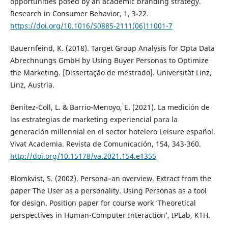
opportunities posed by an academic branding strategy.
Research in Consumer Behavior, 1, 3-22.
https://doi.org/10.1016/S0885-2111(06)11001-7
Bauernfeind, K. (2018). Target Group Analysis for Opta Data
Abrechnungs GmbH by Using Buyer Personas to Optimize
the Marketing. [Dissertação de mestrado]. Universität Linz,
Linz, Austria.
Benítez-Coll, L. & Barrio-Menoyo, E. (2021). La medición de
las estrategias de marketing experiencial para la
generación millennial en el sector hotelero Leisure español.
Vivat Academia. Revista de Comunicación, 154, 343-360.
http://doi.org/10.15178/va.2021.154.e1355
Blomkvist, S. (2002). Persona–an overview. Extract from the
paper The User as a personality. Using Personas as a tool
for design. Position paper for course work ‘Theoretical
perspectives in Human-Computer Interaction’, IPLab, KTH.