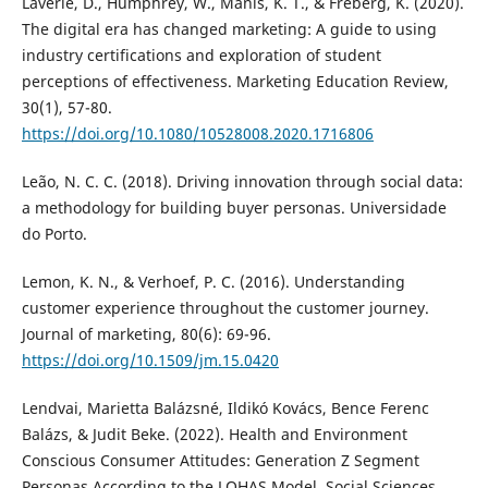
Laverie, D., Humphrey, W., Manis, K. T., & Freberg, K. (2020).
The digital era has changed marketing: A guide to using
industry certifications and exploration of student
perceptions of effectiveness. Marketing Education Review,
30(1), 57-80.
https://doi.org/10.1080/10528008.2020.1716806
Leão, N. C. C. (2018). Driving innovation through social data:
a methodology for building buyer personas. Universidade
do Porto.
Lemon, K. N., & Verhoef, P. C. (2016). Understanding
customer experience throughout the customer journey.
Journal of marketing, 80(6): 69-96.
https://doi.org/10.1509/jm.15.0420
Lendvai, Marietta Balázsné, Ildikó Kovács, Bence Ferenc
Balázs, & Judit Beke. (2022). Health and Environment
Conscious Consumer Attitudes: Generation Z Segment
Personas According to the LOHAS Model. Social Sciences.