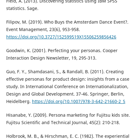
Field, A. (2013). Discovering statistics using IBM SPSS
statistics. Sage.
Filipov, M. (2019). Who Buys the Amsterdam Dance Event?.
Event Management, 23(6), 953-958.
https://doi.org/10.3727/152599519X15506259856426
Goodwin, K. (2001). Perfecting your personas. Cooper
Interaction Design Newsletter, 19, 295-313.
Guo, F. Y., Shamdasani, S., & Randall, B. (2011). Creating
effective personas for product design: insights from a case
study. In International Conference on Internationalization,
Design and Global Development. 37-46. Springer, Berlin,
Heidelberg.
https://doi.org/10.1007/978-3-642-21660-2_5
Hisanabe, Y. (2009). Persona marketing for Fujitsu kids site.
Fujitsu Scientific and Technical Journal, 45(2): 210-218.
Holbrook, M. B., & Hirschman, E. C. (1982). The experiential