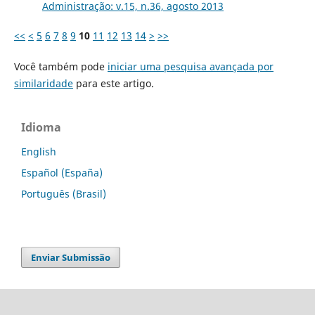
Administração: v.15, n.36, agosto 2013
<<
<
5
6
7
8
9
10
11
12
13
14
>
>>
Você também pode
iniciar uma pesquisa avançada por
similaridade
para este artigo.
Idioma
English
Español (España)
Português (Brasil)
Enviar Submissão