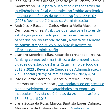
Janaína Gularte Cardoso, Igor de Jesus Lobato Pompeu
Gammarano,
Guia para o uso ético e responsável da
inteligência artificial generativa no âmbito acadêmico
,
Revista de Ciências da Administração: v. 27 n. 67
(2025): Revista de Ciências da Administração
André Luiz Bagatini, Carlos Alberto Mello Moyano,
Derli Luís Angnes,
Atributos qualitativos e fatores de
satisfação preconizado por clientes em serviços
bancários no Rio Grande do Sul
,
Revista de Ciências
da Administração: v. 25 n. 65 (2023): Revista de
Ciências da Administração
Leandro Medeiros Elias, Maurício Fernandes Pereira,
Ranking connected smart cities: o desempenho das
cidades do estado de Santa Catarina no período de
2015 a 2023
,
Revista de Ciências da Administração: v.
2 n. Especial (2025): Summit Cidades - 2023/2024
José Eduardo Storopoli, Marcelo Pereira Binder,
Emerson Antonio Maccari,
Incubadoras de empresas e
o desenvolvimento de capacidades em empresas
incubadas
,
Revista de Ciências da Administração: v.
15, n. 35, abril 2013
Liana Souza da Rosa, Marcos Baptista Lopes Dalmau,
Alessandra de Linhares Jacobsen,
Análise dos