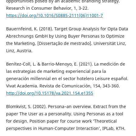
opportunities posed by an academic branding strategy.
Research in Consumer Behavior, 1, 3-22.
https://doi.org/10.1016/S0885-2111(06)11001-7
Bauernfeind, K. (2018). Target Group Analysis for Opta Data
Abrechnungs GmbH by Using Buyer Personas to Optimize
the Marketing. [Dissertação de mestrado]. Universität Linz,
Linz, Austria.
Benítez-Coll, L. & Barrio-Menoyo, E. (2021). La medición de
las estrategias de marketing experiencial para la
generación millennial en el sector hotelero Leisure español.
Vivat Academia. Revista de Comunicación, 154, 343-360.
http://doi.org/10.15178/va.2021.154.e1355
Blomkvist, S. (2002). Persona–an overview. Extract from the
paper The User as a personality. Using Personas as a tool
for design. Position paper for course work ‘Theoretical
perspectives in Human-Computer Interaction’, IPLab, KTH.