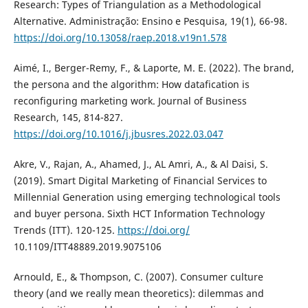
Research: Types of Triangulation as a Methodological
Alternative. Administração: Ensino e Pesquisa, 19(1), 66-98.
https://doi.org/10.13058/raep.2018.v19n1.578
Aimé, I., Berger-Remy, F., & Laporte, M. E. (2022). The brand,
the persona and the algorithm: How datafication is
reconfiguring marketing work. Journal of Business
Research, 145, 814-827.
https://doi.org/10.1016/j.jbusres.2022.03.047
Akre, V., Rajan, A., Ahamed, J., AL Amri, A., & Al Daisi, S.
(2019). Smart Digital Marketing of Financial Services to
Millennial Generation using emerging technological tools
and buyer persona. Sixth HCT Information Technology
Trends (ITT). 120-125.
https://doi.org/
10.1109/ITT48889.2019.9075106
Arnould, E., & Thompson, C. (2007). Consumer culture
theory (and we really mean theoretics): dilemmas and