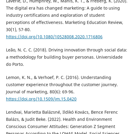
Laverie, D., Humphrey, W., Manis, K. T., & Freberg, K. (2020).
The digital era has changed marketing: A guide to using
industry certifications and exploration of student
perceptions of effectiveness. Marketing Education Review,
30(1), 57-80.
https://doi.org/10.1080/10528008.2020.1716806
Leão, N. C. C. (2018). Driving innovation through social data:
a methodology for building buyer personas. Universidade
do Porto.
Lemon, K. N., & Verhoef, P. C. (2016). Understanding
customer experience throughout the customer journey.
Journal of marketing, 80(6): 69-96.
https://doi.org/10.1509/jm.15.0420
Lendvai, Marietta Balázsné, Ildikó Kovács, Bence Ferenc
Balázs, & Judit Beke. (2022). Health and Environment
Conscious Consumer Attitudes: Generation Z Segment
Personas According to the LOHAS Model. Social Sciences.