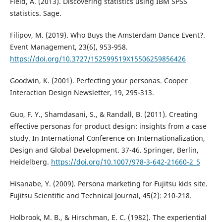
Field, A. (2013). Discovering statistics using IBM SPSS
statistics. Sage.
Filipov, M. (2019). Who Buys the Amsterdam Dance Event?.
Event Management, 23(6), 953-958.
https://doi.org/10.3727/152599519X15506259856426
Goodwin, K. (2001). Perfecting your personas. Cooper
Interaction Design Newsletter, 19, 295-313.
Guo, F. Y., Shamdasani, S., & Randall, B. (2011). Creating
effective personas for product design: insights from a case
study. In International Conference on Internationalization,
Design and Global Development. 37-46. Springer, Berlin,
Heidelberg.
https://doi.org/10.1007/978-3-642-21660-2_5
Hisanabe, Y. (2009). Persona marketing for Fujitsu kids site.
Fujitsu Scientific and Technical Journal, 45(2): 210-218.
Holbrook, M. B., & Hirschman, E. C. (1982). The experiential