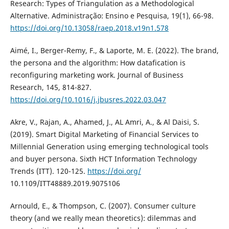
Research: Types of Triangulation as a Methodological
Alternative. Administração: Ensino e Pesquisa, 19(1), 66-98.
https://doi.org/10.13058/raep.2018.v19n1.578
Aimé, I., Berger-Remy, F., & Laporte, M. E. (2022). The brand,
the persona and the algorithm: How datafication is
reconfiguring marketing work. Journal of Business
Research, 145, 814-827.
https://doi.org/10.1016/j.jbusres.2022.03.047
Akre, V., Rajan, A., Ahamed, J., AL Amri, A., & Al Daisi, S.
(2019). Smart Digital Marketing of Financial Services to
Millennial Generation using emerging technological tools
and buyer persona. Sixth HCT Information Technology
Trends (ITT). 120-125.
https://doi.org/
10.1109/ITT48889.2019.9075106
Arnould, E., & Thompson, C. (2007). Consumer culture
theory (and we really mean theoretics): dilemmas and