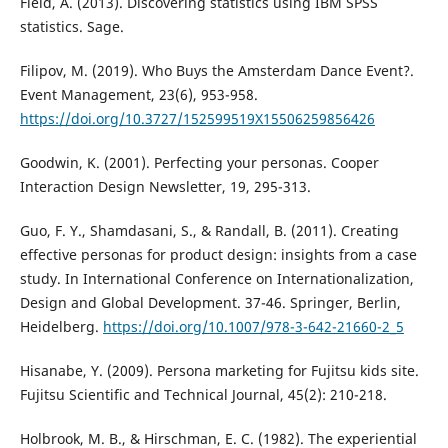
Field, A. (2013). Discovering statistics using IBM SPSS
statistics. Sage.
Filipov, M. (2019). Who Buys the Amsterdam Dance Event?.
Event Management, 23(6), 953-958.
https://doi.org/10.3727/152599519X15506259856426
Goodwin, K. (2001). Perfecting your personas. Cooper
Interaction Design Newsletter, 19, 295-313.
Guo, F. Y., Shamdasani, S., & Randall, B. (2011). Creating
effective personas for product design: insights from a case
study. In International Conference on Internationalization,
Design and Global Development. 37-46. Springer, Berlin,
Heidelberg.
https://doi.org/10.1007/978-3-642-21660-2_5
Hisanabe, Y. (2009). Persona marketing for Fujitsu kids site.
Fujitsu Scientific and Technical Journal, 45(2): 210-218.
Holbrook, M. B., & Hirschman, E. C. (1982). The experiential