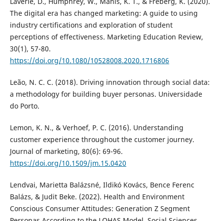
Laverie, D., Humphrey, W., Manis, K. T., & Freberg, K. (2020).
The digital era has changed marketing: A guide to using
industry certifications and exploration of student
perceptions of effectiveness. Marketing Education Review,
30(1), 57-80.
https://doi.org/10.1080/10528008.2020.1716806
Leão, N. C. C. (2018). Driving innovation through social data:
a methodology for building buyer personas. Universidade
do Porto.
Lemon, K. N., & Verhoef, P. C. (2016). Understanding
customer experience throughout the customer journey.
Journal of marketing, 80(6): 69-96.
https://doi.org/10.1509/jm.15.0420
Lendvai, Marietta Balázsné, Ildikó Kovács, Bence Ferenc
Balázs, & Judit Beke. (2022). Health and Environment
Conscious Consumer Attitudes: Generation Z Segment
Personas According to the LOHAS Model. Social Sciences.