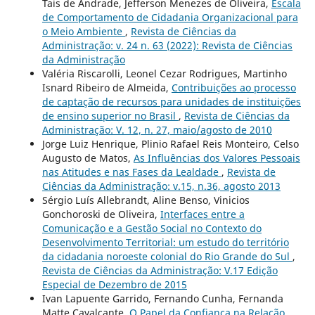
Tais de Andrade, Jefferson Menezes de Oliveira,
Escala
de Comportamento de Cidadania Organizacional para
o Meio Ambiente
,
Revista de Ciências da
Administração: v. 24 n. 63 (2022): Revista de Ciências
da Administração
Valéria Riscarolli, Leonel Cezar Rodrigues, Martinho
Isnard Ribeiro de Almeida,
Contribuições ao processo
de captação de recursos para unidades de instituições
de ensino superior no Brasil
,
Revista de Ciências da
Administração: V. 12, n. 27, maio/agosto de 2010
Jorge Luiz Henrique, Plinio Rafael Reis Monteiro, Celso
Augusto de Matos,
As Influências dos Valores Pessoais
nas Atitudes e nas Fases da Lealdade
,
Revista de
Ciências da Administração: v.15, n.36, agosto 2013
Sérgio Luís Allebrandt, Aline Benso, Vinicios
Gonchoroski de Oliveira,
Interfaces entre a
Comunicação e a Gestão Social no Contexto do
Desenvolvimento Territorial: um estudo do território
da cidadania noroeste colonial do Rio Grande do Sul
,
Revista de Ciências da Administração: V.17 Edição
Especial de Dezembro de 2015
Ivan Lapuente Garrido, Fernando Cunha, Fernanda
Matte Cavalcante,
O Papel da Confiança na Relação