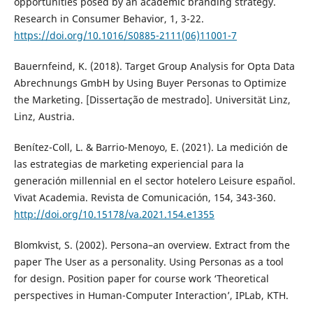
opportunities posed by an academic branding strategy.
Research in Consumer Behavior, 1, 3-22.
https://doi.org/10.1016/S0885-2111(06)11001-7
Bauernfeind, K. (2018). Target Group Analysis for Opta Data
Abrechnungs GmbH by Using Buyer Personas to Optimize
the Marketing. [Dissertação de mestrado]. Universität Linz,
Linz, Austria.
Benítez-Coll, L. & Barrio-Menoyo, E. (2021). La medición de
las estrategias de marketing experiencial para la
generación millennial en el sector hotelero Leisure español.
Vivat Academia. Revista de Comunicación, 154, 343-360.
http://doi.org/10.15178/va.2021.154.e1355
Blomkvist, S. (2002). Persona–an overview. Extract from the
paper The User as a personality. Using Personas as a tool
for design. Position paper for course work ‘Theoretical
perspectives in Human-Computer Interaction’, IPLab, KTH.