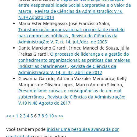
entre Responsabilidade Social Corporativa e o Valor de
Marca
,
Revista de Ciências da Administração: V.16
N.39 Agosto 2014
Maria Ester Menegasso, José Francisco Salm,
Transformação organizacional: proposta de modelo
para empresas públicas
,
Revista de Ciências da
Administração: V. 7, n. 14, jul./dez. de 2005
Dante Marciano Girardi, Irineu Manoel de Souza, Júlia
Freitas Girardi,
O processo de liderança e a gestão do
conhecimento organizacional: as práticas das maiores
indústrias catarinenses
,
Revista de Ciências da
Administração: V. 14, n. 32, abril de 2012
Giovanna Garrido, Adriana Vazzoler Mendonça, Kelly
Marques de Oliveira Lopes, Marco Antonio Silveira,
Presenteísmo: causas e consequências de um mal
subterrâneo
,
Revista de Ciências da Administração:
V.19 N.48 Agosto de 2017
<<
<
1
2
3
4
5
6
7
8
9
10
>
>>
Você também pode
iniciar uma pesquisa avançada por
similaridade
para este artigo.