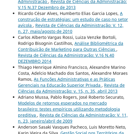
Administração
,
Revista de Ciências da Administração:
V.15 N.37 Dezembro de 2013
Ricardo César Alves, Humberto Elias Garcia Lopes,
A
construção de estratégias: um estudo de caso no setor
avícola
,
Revista de Ciências da Administração: V. 12,
n. 27, maio/agosto de 2010
Carlos Alberto Vargas Rossi, Luiza Venzke Bortoli,
Rodrigo Bisognin Castilhos,
Análise Bibliométrica da
Contribuição de Marketing para Outras Ciências
,
Revista de Ciências da Administração: V.16 N.40
DEZEMBRO 2014
Thiago Henrique Almino Francisco, Alexandre Marino
Costa, Adelcio Machado dos Santos, Alexandre Moraes
Ramos,
As Funções Administrativas e as Práticas
Gerenciais na Educação Superior Privada
,
Revista de
Ciências da Administração: v. 15, n. 35, abril 2013
Adriano Mussa, Pablo Rogers, José Roberto Securato,
Modelos de retornos esperados no mercado
brasileiro: testes empíricos utilizando metodologia
preditiva
,
Revista de Ciências da Administração: V. 11,
n. 23, janeiro/abril de 2009
Anderson Sasaki Vasques Pacheco, Luis Moretto Neto,
Karin Vieira da Silva,
Gestão Social nos Territórios da