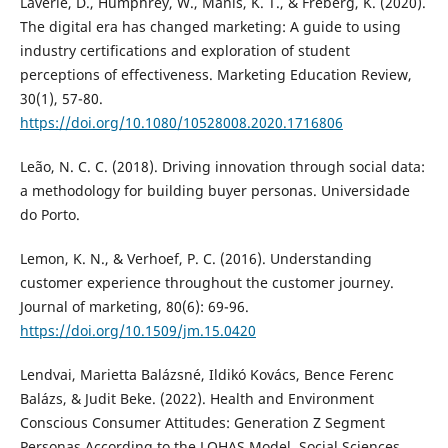
Laverie, D., Humphrey, W., Manis, K. T., & Freberg, K. (2020).
The digital era has changed marketing: A guide to using
industry certifications and exploration of student
perceptions of effectiveness. Marketing Education Review,
30(1), 57-80.
https://doi.org/10.1080/10528008.2020.1716806
Leão, N. C. C. (2018). Driving innovation through social data:
a methodology for building buyer personas. Universidade
do Porto.
Lemon, K. N., & Verhoef, P. C. (2016). Understanding
customer experience throughout the customer journey.
Journal of marketing, 80(6): 69-96.
https://doi.org/10.1509/jm.15.0420
Lendvai, Marietta Balázsné, Ildikó Kovács, Bence Ferenc
Balázs, & Judit Beke. (2022). Health and Environment
Conscious Consumer Attitudes: Generation Z Segment
Personas According to the LOHAS Model. Social Sciences.