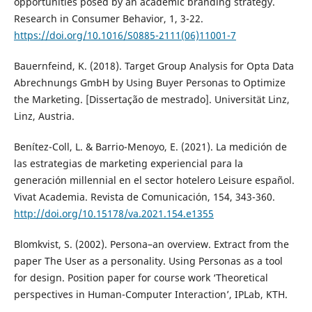
opportunities posed by an academic branding strategy.
Research in Consumer Behavior, 1, 3-22.
https://doi.org/10.1016/S0885-2111(06)11001-7
Bauernfeind, K. (2018). Target Group Analysis for Opta Data
Abrechnungs GmbH by Using Buyer Personas to Optimize
the Marketing. [Dissertação de mestrado]. Universität Linz,
Linz, Austria.
Benítez-Coll, L. & Barrio-Menoyo, E. (2021). La medición de
las estrategias de marketing experiencial para la
generación millennial en el sector hotelero Leisure español.
Vivat Academia. Revista de Comunicación, 154, 343-360.
http://doi.org/10.15178/va.2021.154.e1355
Blomkvist, S. (2002). Persona–an overview. Extract from the
paper The User as a personality. Using Personas as a tool
for design. Position paper for course work ‘Theoretical
perspectives in Human-Computer Interaction’, IPLab, KTH.