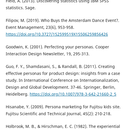
Field, A. (2013). Discovering statistics using IBM SPSS
statistics. Sage.
Filipov, M. (2019). Who Buys the Amsterdam Dance Event?.
Event Management, 23(6), 953-958.
https://doi.org/10.3727/152599519X15506259856426
Goodwin, K. (2001). Perfecting your personas. Cooper
Interaction Design Newsletter, 19, 295-313.
Guo, F. Y., Shamdasani, S., & Randall, B. (2011). Creating
effective personas for product design: insights from a case
study. In International Conference on Internationalization,
Design and Global Development. 37-46. Springer, Berlin,
Heidelberg.
https://doi.org/10.1007/978-3-642-21660-2_5
Hisanabe, Y. (2009). Persona marketing for Fujitsu kids site.
Fujitsu Scientific and Technical Journal, 45(2): 210-218.
Holbrook, M. B., & Hirschman, E. C. (1982). The experiential