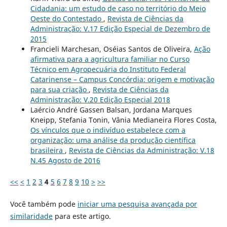
Cidadania: um estudo de caso no território do Meio
Oeste do Contestado
,
Revista de Ciências da
Administração: V.17 Edição Especial de Dezembro de
2015
Francieli Marchesan, Oséias Santos de Oliveira,
Ação
afirmativa para a agricultura familiar no Curso
Técnico em Agropecuária do Instituto Federal
Catarinense – Campus Concórdia: origem e motivação
para sua criação
,
Revista de Ciências da
Administração: V.20 Edição Especial 2018
Laércio André Gassen Balsan, Jordana Marques
Kneipp, Stefania Tonin, Vânia Medianeira Flores Costa,
Os vínculos que o indivíduo estabelece com a
organização: uma análise da produção científica
brasileira
,
Revista de Ciências da Administração: V.18
N.45 Agosto de 2016
<<
<
1
2
3
4
5
6
7
8
9
10
>
>>
Você também pode
iniciar uma pesquisa avançada por
similaridade
para este artigo.