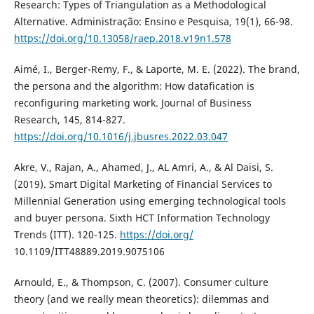
Research: Types of Triangulation as a Methodological
Alternative. Administração: Ensino e Pesquisa, 19(1), 66-98.
https://doi.org/10.13058/raep.2018.v19n1.578
Aimé, I., Berger-Remy, F., & Laporte, M. E. (2022). The brand,
the persona and the algorithm: How datafication is
reconfiguring marketing work. Journal of Business
Research, 145, 814-827.
https://doi.org/10.1016/j.jbusres.2022.03.047
Akre, V., Rajan, A., Ahamed, J., AL Amri, A., & Al Daisi, S.
(2019). Smart Digital Marketing of Financial Services to
Millennial Generation using emerging technological tools
and buyer persona. Sixth HCT Information Technology
Trends (ITT). 120-125.
https://doi.org/
10.1109/ITT48889.2019.9075106
Arnould, E., & Thompson, C. (2007). Consumer culture
theory (and we really mean theoretics): dilemmas and