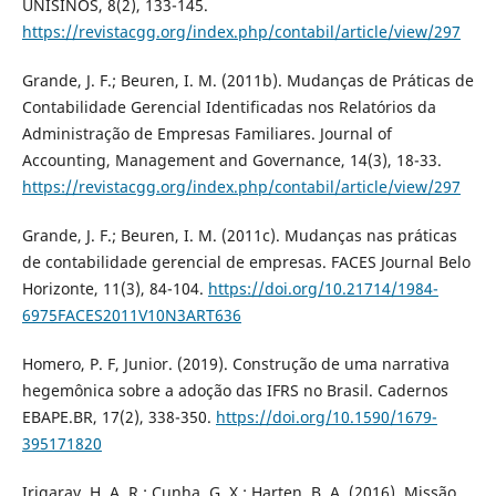
UNISINOS, 8(2), 133-145.
https://revistacgg.org/index.php/contabil/article/view/297
Grande, J. F.; Beuren, I. M. (2011b). Mudanças de Práticas de
Contabilidade Gerencial Identificadas nos Relatórios da
Administração de Empresas Familiares. Journal of
Accounting, Management and Governance, 14(3), 18-33.
https://revistacgg.org/index.php/contabil/article/view/297
Grande, J. F.; Beuren, I. M. (2011c). Mudanças nas práticas
de contabilidade gerencial de empresas. FACES Journal Belo
Horizonte, 11(3), 84-104.
https://doi.org/10.21714/1984-
6975FACES2011V10N3ART636
Homero, P. F, Junior. (2019). Construção de uma narrativa
hegemônica sobre a adoção das IFRS no Brasil. Cadernos
EBAPE.BR, 17(2), 338-350.
https://doi.org/10.1590/1679-
395171820
Irigaray, H. A. R.; Cunha, G. X.; Harten, B. A. (2016). Missão