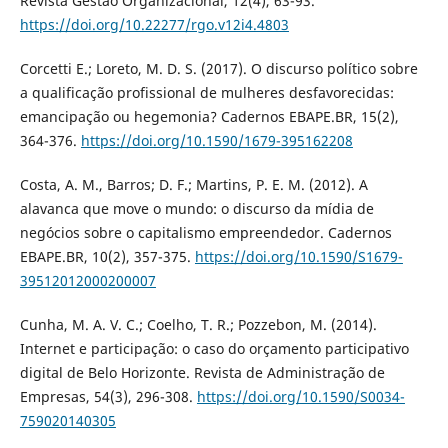
Revista Gestão Organizacional, 12(4), 63-93.
https://doi.org/10.22277/rgo.v12i4.4803
Corcetti E.; Loreto, M. D. S. (2017). O discurso político sobre
a qualificação profissional de mulheres desfavorecidas:
emancipação ou hegemonia? Cadernos EBAPE.BR, 15(2),
364-376.
https://doi.org/10.1590/1679-395162208
Costa, A. M., Barros; D. F.; Martins, P. E. M. (2012). A
alavanca que move o mundo: o discurso da mídia de
negócios sobre o capitalismo empreendedor. Cadernos
EBAPE.BR, 10(2), 357-375.
https://doi.org/10.1590/S1679-
39512012000200007
Cunha, M. A. V. C.; Coelho, T. R.; Pozzebon, M. (2014).
Internet e participação: o caso do orçamento participativo
digital de Belo Horizonte. Revista de Administração de
Empresas, 54(3), 296-308.
https://doi.org/10.1590/S0034-
759020140305