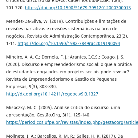
crítica do discurso da Rio+20. Cadernos EBAPE.BR, 10(3),
701-720.
https://doi.org/10.1590/S1679-39512012000300013
Mendes-Da-Silva, W. (2019). Contribuições e limitações de
revisões narrativas e revisões sistemáticas na área de
negócios. Revista de Administração Contemporânea, 23(2),
1-11.
https://doi.org/10.1590/1982-7849rac2019190094
Mineiro, A. A. C.; Dornela, F. J.; Arantes, I.C.S.; Cougo, J. S.
(2020). Discurso e empreendedorismo social: o que a prática
de estudantes engajados em projetos sociais pode revelar?
Revista de Empreendedorismo e Gestão de Pequenas
Empresas, 9(3), 303-330.
http://dx.doi.org/10.14211/regepe.v9i3.1327
Misoczky, M. C. (2005). Análise crítica do discurso: uma
apresentação. Gestão.Org, 3(1), 125-140.
https://periodicos.ufpe.br/revistas/index.php/gestaoorg/artic
Molinete, I. A.; Barcellos, R. M. R.; Salles, H. K. (2017). Da