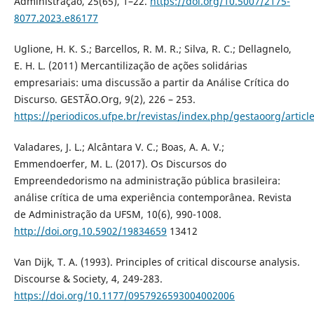
Administração, 25(65), 1–22.
https://doi.org/10.5007/2175-
8077.2023.e86177
Uglione, H. K. S.; Barcellos, R. M. R.; Silva, R. C.; Dellagnelo,
E. H. L. (2011) Mercantilização de ações solidárias
empresariais: uma discussão a partir da Análise Crítica do
Discurso. GESTÃO.Org, 9(2), 226 – 253.
https://periodicos.ufpe.br/revistas/index.php/gestaoorg/artic
Valadares, J. L.; Alcântara V. C.; Boas, A. A. V.;
Emmendoerfer, M. L. (2017). Os Discursos do
Empreendedorismo na administração pública brasileira:
análise crítica de uma experiência contemporânea. Revista
de Administração da UFSM, 10(6), 990-1008.
http://doi.org.10.5902/19834659
13412
Van Dijk, T. A. (1993). Principles of critical discourse analysis.
Discourse & Society, 4, 249-283.
https://doi.org/10.1177/0957926593004002006