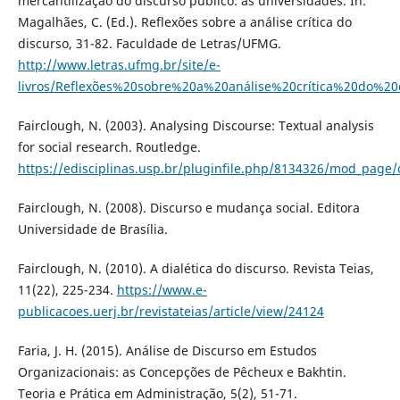
mercantilização do discurso público: as universidades. In:
Magalhães, C. (Ed.). Reflexões sobre a análise crítica do
discurso, 31-82. Faculdade de Letras/UFMG.
http://www.letras.ufmg.br/site/e-
livros/Reflexões%20sobre%20a%20análise%20crítica%20do%20d
Fairclough, N. (2003). Analysing Discourse: Textual analysis
for social research. Routledge.
https://edisciplinas.usp.br/pluginfile.php/8134326/mod_page
Fairclough, N. (2008). Discurso e mudança social. Editora
Universidade de Brasília.
Fairclough, N. (2010). A dialética do discurso. Revista Teias,
11(22), 225-234.
https://www.e-
publicacoes.uerj.br/revistateias/article/view/24124
Faria, J. H. (2015). Análise de Discurso em Estudos
Organizacionais: as Concepções de Pêcheux e Bakhtin.
Teoria e Prática em Administração, 5(2), 51-71.