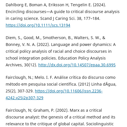
Dahlborg E, Boman A, Eriksson H, Tengelin E. (2024).
Encircling discourses—A guide to critical discourse analysis
in caring science. Scand J Caring Sci. 38, 177–184.
https://doi.org/10.1111/scs.13194
Diem, S., Good, M., Smotherson, B., Walters, S. W., &
Bonney, V. N. A. (2022). Language and power dynamics: A
critical policy analysis of racial and choice discourses in
school integration policies. Education Policy Analysis
Archives, 30(12).
http://dx.doi.org/10.14507/epaa.30.6995
Fairclough, N.; Melo. I. F. Análise crítica do discurso como
método em pesquisa social científica. (2012) Linha d´Água,
25(2), 307-329.
https://doi.org/10.11606/issn.2236-
4242.v25i2p307-329
Fairclough, N; Graham, P. (2002). Marx as a critical
discourse analyst: the genesis of a critical method and its
relevance to the critique of global capital. Sociolinguistic