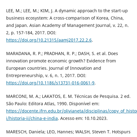
LEE, M.; LEE, M.; KIM, J. A dynamic approach to the start-up
business ecosystem: A cross-comparison of Korea, China,
and Japan. Asian Academy of Management Journal, v. 22, n.
2, p. 157-184, 2017. DOI:
https://doi.org/10.21315/aamj2017.22.2.6
.
MARADANA, R. P.; PRADHAN, R. P.; DASH, S. et al. Does
innovation promote economic growth? Evidence from
European countries. Journal of Innovation and
Entrepreneurship, v. 6, n. 1, 2017. DOI:
https://doi.org/10.1186/s13731-016-0061-9
.
MARCONI, M. A.; LAKATOS, E. M. Técnicas de Pesquisa. 2 ed.
São Paulo: Editora Atlas, 1990. Disponível em:
https://docente.ifrn.edu.br/olivianeta/disciplinas/copy_of_histo
i/historia-ii/china-e-india
. Acesso em: 10.10.2023.
MARESCH, Daniela; LEO, Hannes; WALSH, Steven T. Hotspurs