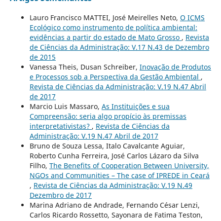
Lauro Francisco MATTEI, José Meirelles Neto,
O ICMS
Ecológico como instrumento de política ambiental:
evidências a partir do estado de Mato Grosso
,
Revista
de Ciências da Administração: V.17 N.43 de Dezembro
de 2015
Vanessa Theis, Dusan Schreiber,
Inovação de Produtos
e Processos sob a Perspectiva da Gestão Ambiental
,
Revista de Ciências da Administração: V.19 N.47 Abril
de 2017
Marcio Luis Massaro,
As Instituições e sua
Compreensão: seria algo propício às premissas
interpretativistas?
,
Revista de Ciências da
Administração: V.19 N.47 Abril de 2017
Bruno de Souza Lessa, Italo Cavalcante Aguiar,
Roberto Cunha Ferreira, José Carlos Lázaro da Silva
Filho,
The Benefits of Cooperation Between University,
NGOs and Communities – The case of IPREDE in Ceará
,
Revista de Ciências da Administração: V.19 N.49
Dezembro de 2017
Marina Adriano de Andrade, Fernando César Lenzi,
Carlos Ricardo Rossetto, Sayonara de Fatima Teston,