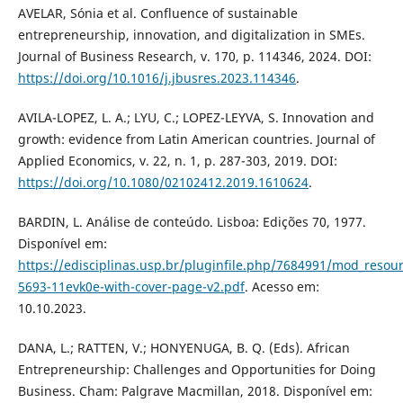
AVELAR, Sónia et al. Confluence of sustainable
entrepreneurship, innovation, and digitalization in SMEs.
Journal of Business Research, v. 170, p. 114346, 2024. DOI:
https://doi.org/10.1016/j.jbusres.2023.114346
.
AVILA-LOPEZ, L. A.; LYU, C.; LOPEZ-LEYVA, S. Innovation and
growth: evidence from Latin American countries. Journal of
Applied Economics, v. 22, n. 1, p. 287-303, 2019. DOI:
https://doi.org/10.1080/02102412.2019.1610624
.
BARDIN, L. Análise de conteúdo. Lisboa: Edições 70, 1977.
Disponível em:
https://edisciplinas.usp.br/pluginfile.php/7684991/mod_resou
5693-11evk0e-with-cover-page-v2.pdf
. Acesso em:
10.10.2023.
DANA, L.; RATTEN, V.; HONYENUGA, B. Q. (Eds). African
Entrepreneurship: Challenges and Opportunities for Doing
Business. Cham: Palgrave Macmillan, 2018. Disponível em: