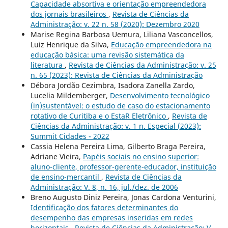
Capacidade absortiva e orientação empreendedora
dos jornais brasileiros
,
Revista de Ciências da
Administração: v. 22 n. 58 (2020): Dezembro 2020
Marise Regina Barbosa Uemura, Liliana Vasconcellos,
Luiz Henrique da Silva,
Educação empreendedora na
educação básica: uma revisão sistemática da
literatura
,
Revista de Ciências da Administração: v. 25
n. 65 (2023): Revista de Ciências da Administração
Débora Jordão Cezimbra, Isadora Zanella Zardo,
Lucelia Mildemberger,
Desenvolvimento tecnológico
(in)sustentável: o estudo de caso do estacionamento
rotativo de Curitiba e o EstaR Eletrônico
,
Revista de
Ciências da Administração: v. 1 n. Especial (2023):
Summit Cidades - 2022
Cassia Helena Pereira Lima, Gilberto Braga Pereira,
Adriane Vieira,
Papéis sociais no ensino superior:
aluno-cliente, professor-gerente-educador, instituição
de ensino-mercantil
,
Revista de Ciências da
Administração: V. 8, n. 16, jul./dez. de 2006
Breno Augusto Diniz Pereira, Jonas Cardona Venturini,
Identificação dos fatores determinantes do
desempenho das empresas inseridas em redes
horizontais
,
Revista de Ciências da Administração: V.