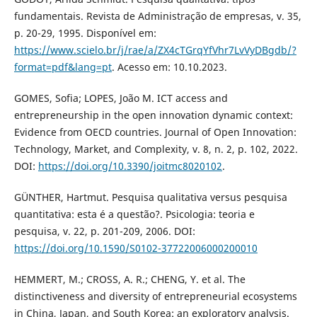
fundamentais. Revista de Administração de empresas, v. 35,
p. 20-29, 1995. Disponível em:
https://www.scielo.br/j/rae/a/ZX4cTGrqYfVhr7LvVyDBgdb/?
format=pdf&lang=pt
. Acesso em: 10.10.2023.
GOMES, Sofia; LOPES, João M. ICT access and
entrepreneurship in the open innovation dynamic context:
Evidence from OECD countries. Journal of Open Innovation:
Technology, Market, and Complexity, v. 8, n. 2, p. 102, 2022.
DOI:
https://doi.org/10.3390/joitmc8020102
.
GÜNTHER, Hartmut. Pesquisa qualitativa versus pesquisa
quantitativa: esta é a questão?. Psicologia: teoria e
pesquisa, v. 22, p. 201-209, 2006. DOI:
https://doi.org/10.1590/S0102-37722006000200010
HEMMERT, M.; CROSS, A. R.; CHENG, Y. et al. The
distinctiveness and diversity of entrepreneurial ecosystems
in China, Japan, and South Korea: an exploratory analysis.