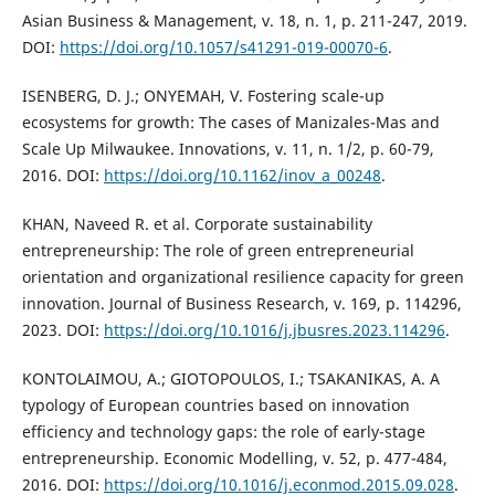
Asian Business & Management, v. 18, n. 1, p. 211-247, 2019.
DOI:
https://doi.org/10.1057/s41291-019-00070-6
.
ISENBERG, D. J.; ONYEMAH, V. Fostering scale-up
ecosystems for growth: The cases of Manizales-Mas and
Scale Up Milwaukee. Innovations, v. 11, n. 1/2, p. 60-79,
2016. DOI:
https://doi.org/10.1162/inov_a_00248
.
KHAN, Naveed R. et al. Corporate sustainability
entrepreneurship: The role of green entrepreneurial
orientation and organizational resilience capacity for green
innovation. Journal of Business Research, v. 169, p. 114296,
2023. DOI:
https://doi.org/10.1016/j.jbusres.2023.114296
.
KONTOLAIMOU, A.; GIOTOPOULOS, I.; TSAKANIKAS, A. A
typology of European countries based on innovation
efficiency and technology gaps: the role of early-stage
entrepreneurship. Economic Modelling, v. 52, p. 477-484,
2016. DOI:
https://doi.org/10.1016/j.econmod.2015.09.028
.