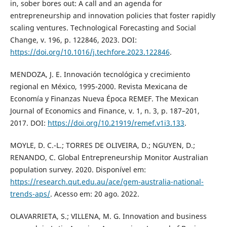
in, sober bores out: A call and an agenda for
entrepreneurship and innovation policies that foster rapidly
scaling ventures. Technological Forecasting and Social
Change, v. 196, p. 122846, 2023. DOI:
https://doi.org/10.1016/j.techfore.2023.122846
.
MENDOZA, J. E. Innovación tecnológica y crecimiento
regional en México, 1995-2000. Revista Mexicana de
Economía y Finanzas Nueva Época REMEF. The Mexican
Journal of Economics and Finance, v. 1, n. 3, p. 187–201,
2017. DOI:
https://doi.org/10.21919/remef.v1i3.133
.
MOYLE, D. C.-L.; TORRES DE OLIVEIRA, D.; NGUYEN, D.;
RENANDO, C. Global Entrepreneurship Monitor Australian
population survey. 2020. Disponível em:
https://research.qut.edu.au/ace/gem-australia-national-
trends-aps/
. Acesso em: 20 ago. 2022.
OLAVARRIETA, S.; VILLENA, M. G. Innovation and business