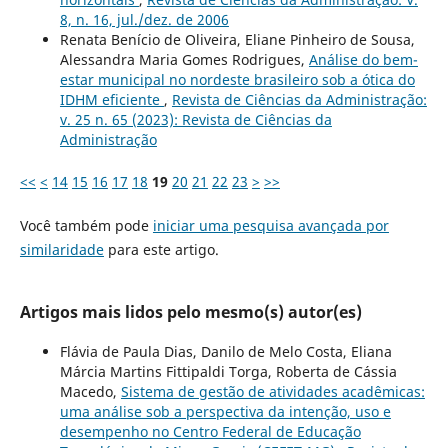
8, n. 16, jul./dez. de 2006
Renata Benício de Oliveira, Eliane Pinheiro de Sousa,
Alessandra Maria Gomes Rodrigues,
Análise do bem-
estar municipal no nordeste brasileiro sob a ótica do
IDHM eficiente
,
Revista de Ciências da Administração:
v. 25 n. 65 (2023): Revista de Ciências da
Administração
<<
<
14
15
16
17
18
19
20
21
22
23
>
>>
Você também pode
iniciar uma pesquisa avançada por
similaridade
para este artigo.
Artigos mais lidos pelo mesmo(s) autor(es)
Flávia de Paula Dias, Danilo de Melo Costa, Eliana
Márcia Martins Fittipaldi Torga, Roberta de Cássia
Macedo,
Sistema de gestão de atividades acadêmicas:
uma análise sob a perspectiva da intenção, uso e
desempenho no Centro Federal de Educação