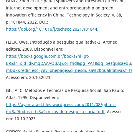
FANG, Zhen et al. Spatial spillovers and threshold effects of
internet development and entrepreneurship on green
innovation efficiency in China. Technology in Society, v. 68,
p. 101844, 2022. DOI:
https://doi.org/10.1016/j.techsoc.2021.101844
.
FLICK, Uwe. Introdução à pesquisa qualitativa-3. Artmed
editora, 2008. Disponível em:
https://books.google.com.br/books?hl=pt-
BR&lr=&id=dKmqDAAAQBAJ&oi=fnd&pg=PA1&dq=pesquisa+quali
mDpk&redir_esc=y#v=onepage&q=pesquisa%20qualitativa&f=fa
Acesso em: 20.10.2023.
GIL, A. C. Métodos e Técnicas de Pesquisa Social. São Paulo:
Atlas, 1995. Disponível em:
https://ayanrafael.files.wordpress.com/2011/08/gil-a-c-
mc3a9todos-e-tc3a9cnicas-de-pesquisa-social.pdf
. Acesso
em: 10.10.2023.
GODOY, Arilda Schmidt. Pesquisa qualitativa: tipos