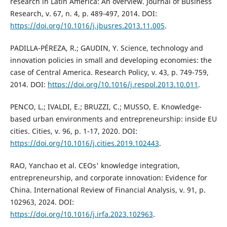
research in Latin America: An overview. Journal of Business
Research, v. 67, n. 4, p. 489-497, 2014. DOI:
https://doi.org/10.1016/j.jbusres.2013.11.005
.
PADILLA-PÉREZA, R.; GAUDIN, Y. Science, technology and
innovation policies in small and developing economies: the
case of Central America. Research Policy, v. 43, p. 749-759,
2014. DOI:
https://doi.org/10.1016/j.respol.2013.10.011
.
PENCO, L.; IVALDI, E.; BRUZZI, C.; MUSSO, E. Knowledge-
based urban environments and entrepreneurship: inside EU
cities. Cities, v. 96, p. 1-17, 2020. DOI:
https://doi.org/10.1016/j.cities.2019.102443
.
RAO, Yanchao et al. CEOs' knowledge integration,
entrepreneurship, and corporate innovation: Evidence for
China. International Review of Financial Analysis, v. 91, p.
102963, 2024. DOI:
https://doi.org/10.1016/j.irfa.2023.102963
.