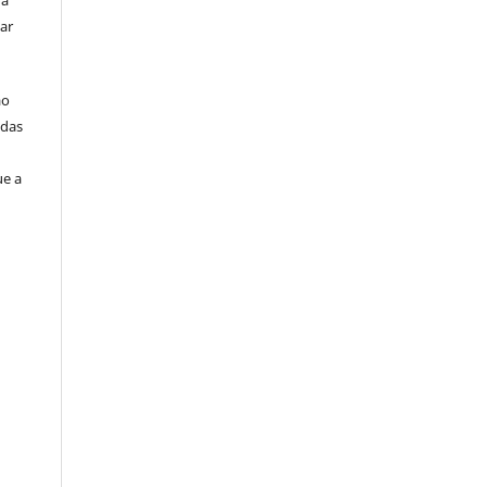
ra
ar
ão
idas
ue a