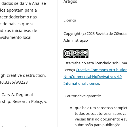
Artigos
dados se dá via Análise
dos apontam para a
preendedorismo nas
Licença
s
de países que se
o as iniciativas de
Copyright (c) 2023 Revista de Ciência
nvolvimento local.
Administração
Este trabalho está licenciado sob um
licença
Creative Commons Attribution
gh creative destruction.
NonCommercial-NoDerivatives 4.0
: 10.3386/w3223
International License
.
 Gary A. Regional
O autor deve garantir:
ship. Research Policy, v.
que haja um consenso comple
todos os coautores em aprova
versão final do documento e s
submissão para publicação.