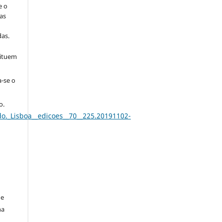
e o
as
s
as.
tituem
a-se o
o.
do._Lisboa__edicoes__70__225.20191102-
de
na