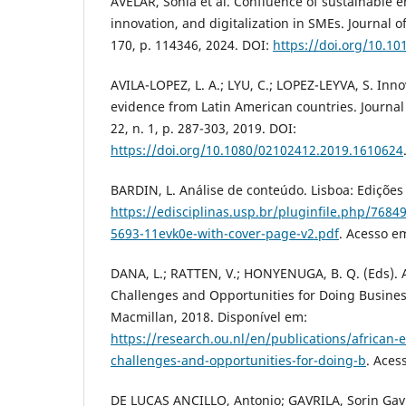
AVELAR, Sónia et al. Confluence of sustainable 
innovation, and digitalization in SMEs. Journal o
170, p. 114346, 2024. DOI:
https://doi.org/10.10
AVILA-LOPEZ, L. A.; LYU, C.; LOPEZ-LEYVA, S. Inn
evidence from Latin American countries. Journal
22, n. 1, p. 287-303, 2019. DOI:
https://doi.org/10.1080/02102412.2019.1610624
BARDIN, L. Análise de conteúdo. Lisboa: Edições
https://edisciplinas.usp.br/pluginfile.php/76
5693-11evk0e-with-cover-page-v2.pdf
. Acesso e
DANA, L.; RATTEN, V.; HONYENUGA, B. Q. (Eds). 
Challenges and Opportunities for Doing Busine
Macmillan, 2018. Disponível em:
https://research.ou.nl/en/publications/african-
challenges-and-opportunities-for-doing-b
. Aces
DE LUCAS ANCILLO, Antonio; GAVRILA, Sorin Gavr