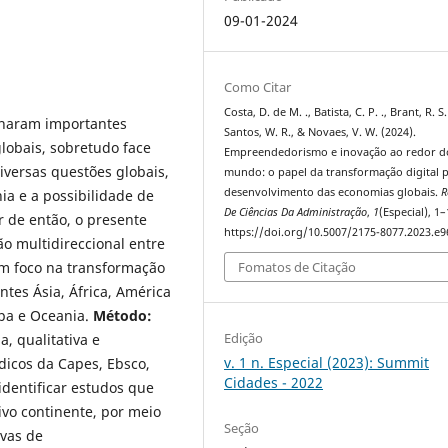
09-01-2024
Como Citar
Costa, D. de M. ., Batista, C. P. ., Brant, R. S. 
rnaram importantes
Santos, W. R., & Novaes, V. W. (2024).
lobais, sobretudo face
Empreendedorismo e inovação ao redor d
iversas questões globais,
mundo: o papel da transformação digital 
desenvolvimento das economias globais.
R
a e a possibilidade de
De Ciências Da Administração
,
1
(Especial), 1–
r de então, o presente
https://doi.org/10.5007/2175-8077.2023.e
o multidireccional entre
m foco na transformação
Fomatos de Citação
tes Ásia, África, América
opa e Oceania.
Método:
Edição
a, qualitativa e
v. 1 n. Especial (2023): Summit
ódicos da Capes, Ebsco,
Cidades - 2022
identificar estudos que
vo continente, por meio
Seção
ivas de