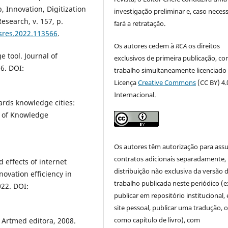
Innovation, Digitization
investigação preliminar e, caso necess
esearch, v. 157, p.
fará a retratação.
usres.2022.113566
.
Os autores cedem à
RCA
os direitos
 tool. Journal of
exclusivos de primeira publicação, co
6. DOI:
trabalho simultaneamente licenciado
Licença
Creative Commons
(CC BY) 4.
Internacional.
ards knowledge cities:
l of Knowledge
Os autores têm autorização para ass
contratos adicionais separadamente,
d effects of internet
distribuição não exclusiva da versão 
vation efficiency in
trabalho publicada neste periódico (e
022. DOI:
publicar em repositório institucional,
site pessoal, publicar uma tradução, 
como capítulo de livro), com
 Artmed editora, 2008.