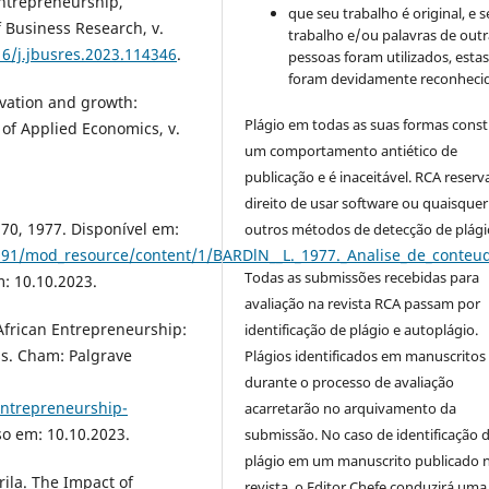
entrepreneurship,
que seu trabalho é original, e s
f Business Research, v.
trabalho e/ou palavras de outr
16/j.jbusres.2023.114346
.
pessoas foram utilizados, esta
foram devidamente reconhecid
ovation and growth:
Plágio em todas as suas formas cons
 of Applied Economics, v.
um comportamento antiético de
publicação e é inaceitável. RCA reserv
.
direito de usar software ou quaisquer
 70, 1977. Disponível em:
outros métodos de detecção de plági
84991/mod_resource/content/1/BARDlN__L._1977._Analise_de_conteu
Todas as submissões recebidas para
m: 10.10.2023.
avaliação na revista RCA passam por
African Entrepreneurship:
identificação de plágio e autoplágio.
ss. Cham: Palgrave
Plágios identificados em manuscritos
durante o processo de avaliação
entrepreneurship-
acarretarão no arquivamento da
so em: 10.10.2023.
submissão. No caso de identificação 
plágio em um manuscrito publicado 
ila. The Impact of
revista, o Editor Chefe conduzirá uma