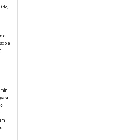
ário,
m o
 sob a
0
umir
 para
do
x.:
 em
ou