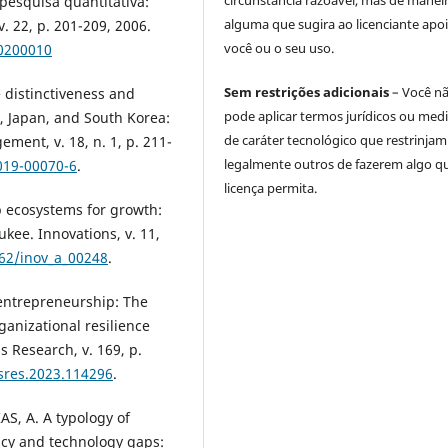
circunstância razoável, mas de manei
pesquisa quantitativa:
alguma que sugira ao licenciante apoi
v. 22, p. 201-209, 2006.
você ou o seu uso.
00200010
Sem restrições adicionais
– Você n
 distinctiveness and
pode aplicar termos jurídicos ou med
a, Japan, and South Korea:
de caráter tecnológico que restrinjam
ment, v. 18, n. 1, p. 211-
legalmente outros de fazerem algo q
019-00070-6
.
licença permita.
p ecosystems for growth:
kee. Innovations, v. 11,
162/inov_a_00248
.
 entrepreneurship: The
ganizational resilience
s Research, v. 169, p.
usres.2023.114296
.
, A. A typology of
ncy and technology gaps: