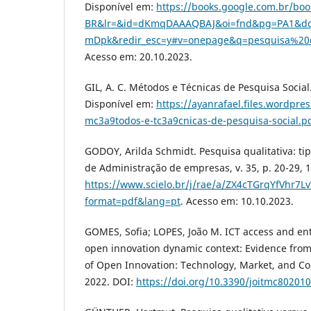
Disponível em:
https://books.google.com.br/boo
BR&lr=&id=dKmqDAAAQBAJ&oi=fnd&pg=PA1&dq=p
mDpk&redir_esc=y#v=onepage&q=pesquisa%20qu
Acesso em: 20.10.2023.
GIL, A. C. Métodos e Técnicas de Pesquisa Social.
Disponível em:
https://ayanrafael.files.wordpre
mc3a9todos-e-tc3a9cnicas-de-pesquisa-social.p
GODOY, Arilda Schmidt. Pesquisa qualitativa: ti
de Administração de empresas, v. 35, p. 20-29, 
https://www.scielo.br/j/rae/a/ZX4cTGrqYfVhr7
format=pdf&lang=pt
. Acesso em: 10.10.2023.
GOMES, Sofia; LOPES, João M. ICT access and en
open innovation dynamic context: Evidence from
of Open Innovation: Technology, Market, and Comp
2022. DOI:
https://doi.org/10.3390/joitmc80201