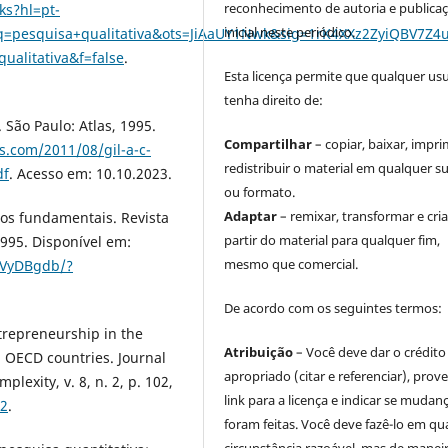
reconhecimento de autoria e publica
ks?hl=pt-
inicial neste periódico.
esquisa+qualitativa&ots=JiAaUY1Nwk&sig=1rK4XXz2ZyiQBV7Z4u
alitativa&f=false
.
Esta licença permite que qualquer us
tenha direito de:
 São Paulo: Atlas, 1995.
Compartilhar
– copiar, baixar, impri
ss.com/2011/08/gil-a-c-
redistribuir o material em qualquer s
df
. Acesso em: 10.10.2023.
ou formato.
Adaptar
– remixar, transformar e cria
pos fundamentais. Revista
partir do material para qualquer fim,
1995. Disponível em:
mesmo que comercial.
LvVyDBgdb/?
De acordo com os seguintes termos:
trepreneurship in the
Atribuição
– Você deve dar o crédito
 OECD countries. Journal
apropriado (citar e referenciar), prov
lexity, v. 8, n. 2, p. 102,
link para a licença e indicar se mudan
02
.
foram feitas. Você deve fazê-lo em qu