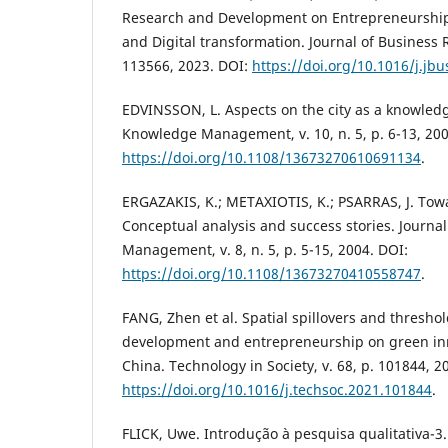
Research and Development on Entrepreneurship, 
and Digital transformation. Journal of Business R
113566, 2023. DOI:
https://doi.org/10.1016/j.jb
EDVINSSON, L. Aspects on the city as a knowledge
Knowledge Management, v. 10, n. 5, p. 6-13, 200
https://doi.org/10.1108/13673270610691134
.
ERGAZAKIS, K.; METAXIOTIS, K.; PSARRAS, J. Tow
Conceptual analysis and success stories. Journa
Management, v. 8, n. 5, p. 5-15, 2004. DOI:
https://doi.org/10.1108/13673270410558747
.
FANG, Zhen et al. Spatial spillovers and threshol
development and entrepreneurship on green inno
China. Technology in Society, v. 68, p. 101844, 2
https://doi.org/10.1016/j.techsoc.2021.101844
.
FLICK, Uwe. Introdução à pesquisa qualitativa-3.