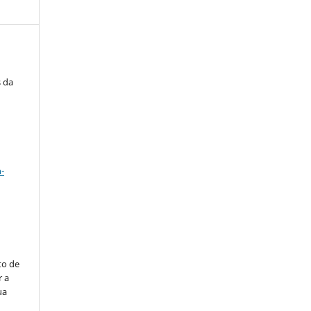
s da
a
-
to de
r a
ua