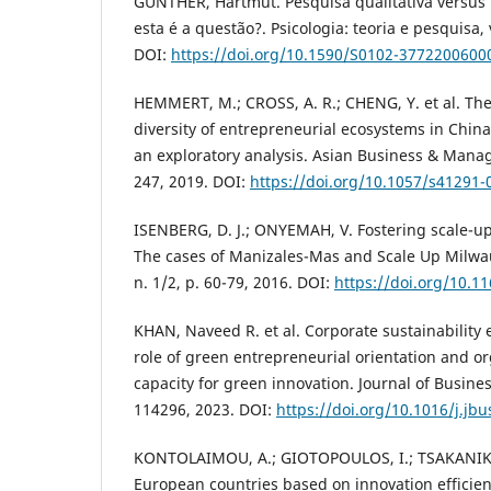
GÜNTHER, Hartmut. Pesquisa qualitativa versus 
esta é a questão?. Psicologia: teoria e pesquisa, 
DOI:
https://doi.org/10.1590/S0102-377220060
HEMMERT, M.; CROSS, A. R.; CHENG, Y. et al. The
diversity of entrepreneurial ecosystems in Chin
an exploratory analysis. Asian Business & Manage
247, 2019. DOI:
https://doi.org/10.1057/s41291-
ISENBERG, D. J.; ONYEMAH, V. Fostering scale-u
The cases of Manizales-Mas and Scale Up Milwau
n. 1/2, p. 60-79, 2016. DOI:
https://doi.org/10.1
KHAN, Naveed R. et al. Corporate sustainability
role of green entrepreneurial orientation and or
capacity for green innovation. Journal of Busines
114296, 2023. DOI:
https://doi.org/10.1016/j.jb
KONTOLAIMOU, A.; GIOTOPOULOS, I.; TSAKANIKAS
European countries based on innovation efficie