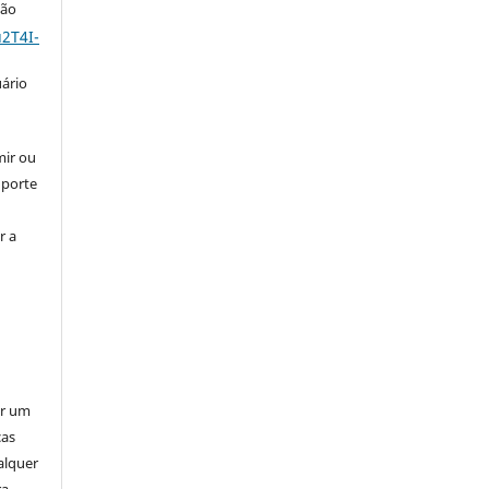
ção
2T4I-
uário
mir ou
uporte
r a
er um
ças
alquer