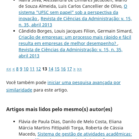
de Souza Almeida, Luis Carlos Cancellier de Olivo,
O
sistema "UFSC sem papel” sob a perspectiva da
inovação
,
Revista de Ciências da Administração: v. 15,
n. 35, abril 2013
Cândido Borges, Louis Jacques Filion, Germain Simard,
Criação de empresas: um processo mais rápido e fácil
resulta em empresas de melhor desempenho?
,
Revista de Ciências da Administração: v. 15, n. 35,
abril 2013
<<
<
8
9
10
11
12
13
14
15
16
17
>
>>
Você também pode
iniciar uma pesquisa avançada por
similaridade
para este artigo.
Artigos mais lidos pelo mesmo(s) autor(es)
Flávia de Paula Dias, Danilo de Melo Costa, Eliana
Márcia Martins Fittipaldi Torga, Roberta de Cássia
Macedo,
Sistema de gestão de atividades acadêmicas: