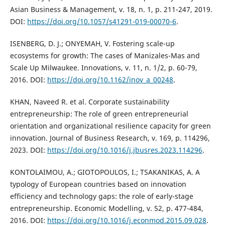
Asian Business & Management, v. 18, n. 1, p. 211-247, 2019.
DOI:
https://doi.org/10.1057/s41291-019-00070-6
.
ISENBERG, D. J.; ONYEMAH, V. Fostering scale-up
ecosystems for growth: The cases of Manizales-Mas and
Scale Up Milwaukee. Innovations, v. 11, n. 1/2, p. 60-79,
2016. DOI:
https://doi.org/10.1162/inov_a_00248
.
KHAN, Naveed R. et al. Corporate sustainability
entrepreneurship: The role of green entrepreneurial
orientation and organizational resilience capacity for green
innovation. Journal of Business Research, v. 169, p. 114296,
2023. DOI:
https://doi.org/10.1016/j.jbusres.2023.114296
.
KONTOLAIMOU, A.; GIOTOPOULOS, I.; TSAKANIKAS, A. A
typology of European countries based on innovation
efficiency and technology gaps: the role of early-stage
entrepreneurship. Economic Modelling, v. 52, p. 477-484,
2016. DOI:
https://doi.org/10.1016/j.econmod.2015.09.028
.