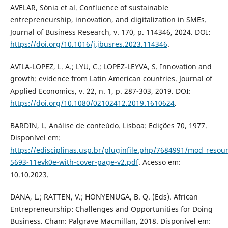
AVELAR, Sónia et al. Confluence of sustainable
entrepreneurship, innovation, and digitalization in SMEs.
Journal of Business Research, v. 170, p. 114346, 2024. DOI:
https://doi.org/10.1016/j.jbusres.2023.114346
.
AVILA-LOPEZ, L. A.; LYU, C.; LOPEZ-LEYVA, S. Innovation and
growth: evidence from Latin American countries. Journal of
Applied Economics, v. 22, n. 1, p. 287-303, 2019. DOI:
https://doi.org/10.1080/02102412.2019.1610624
.
BARDIN, L. Análise de conteúdo. Lisboa: Edições 70, 1977.
Disponível em:
https://edisciplinas.usp.br/pluginfile.php/7684991/mod_resou
5693-11evk0e-with-cover-page-v2.pdf
. Acesso em:
10.10.2023.
DANA, L.; RATTEN, V.; HONYENUGA, B. Q. (Eds). African
Entrepreneurship: Challenges and Opportunities for Doing
Business. Cham: Palgrave Macmillan, 2018. Disponível em: