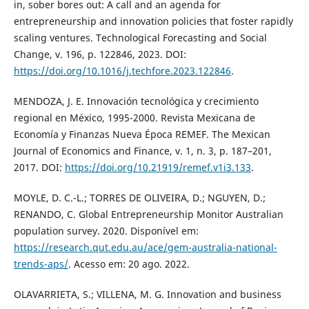
in, sober bores out: A call and an agenda for
entrepreneurship and innovation policies that foster rapidly
scaling ventures. Technological Forecasting and Social
Change, v. 196, p. 122846, 2023. DOI:
https://doi.org/10.1016/j.techfore.2023.122846
.
MENDOZA, J. E. Innovación tecnológica y crecimiento
regional en México, 1995-2000. Revista Mexicana de
Economía y Finanzas Nueva Época REMEF. The Mexican
Journal of Economics and Finance, v. 1, n. 3, p. 187–201,
2017. DOI:
https://doi.org/10.21919/remef.v1i3.133
.
MOYLE, D. C.-L.; TORRES DE OLIVEIRA, D.; NGUYEN, D.;
RENANDO, C. Global Entrepreneurship Monitor Australian
population survey. 2020. Disponível em:
https://research.qut.edu.au/ace/gem-australia-national-
trends-aps/
. Acesso em: 20 ago. 2022.
OLAVARRIETA, S.; VILLENA, M. G. Innovation and business