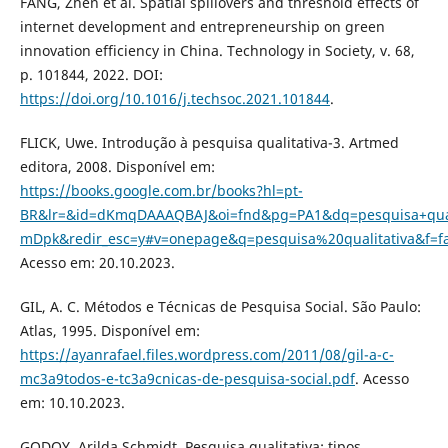
FANG, Zhen et al. Spatial spillovers and threshold effects of
internet development and entrepreneurship on green
innovation efficiency in China. Technology in Society, v. 68,
p. 101844, 2022. DOI:
https://doi.org/10.1016/j.techsoc.2021.101844
.
FLICK, Uwe. Introdução à pesquisa qualitativa-3. Artmed
editora, 2008. Disponível em:
https://books.google.com.br/books?hl=pt-
BR&lr=&id=dKmqDAAAQBAJ&oi=fnd&pg=PA1&dq=pesquisa+quali
mDpk&redir_esc=y#v=onepage&q=pesquisa%20qualitativa&f=fa
Acesso em: 20.10.2023.
GIL, A. C. Métodos e Técnicas de Pesquisa Social. São Paulo:
Atlas, 1995. Disponível em:
https://ayanrafael.files.wordpress.com/2011/08/gil-a-c-
mc3a9todos-e-tc3a9cnicas-de-pesquisa-social.pdf
. Acesso
em: 10.10.2023.
GODOY, Arilda Schmidt. Pesquisa qualitativa: tipos