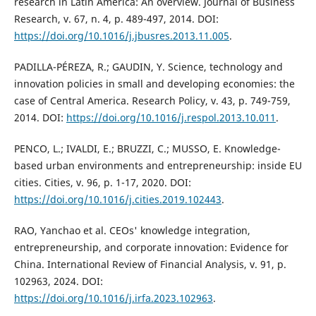
research in Latin America: An overview. Journal of Business
Research, v. 67, n. 4, p. 489-497, 2014. DOI:
https://doi.org/10.1016/j.jbusres.2013.11.005
.
PADILLA-PÉREZA, R.; GAUDIN, Y. Science, technology and
innovation policies in small and developing economies: the
case of Central America. Research Policy, v. 43, p. 749-759,
2014. DOI:
https://doi.org/10.1016/j.respol.2013.10.011
.
PENCO, L.; IVALDI, E.; BRUZZI, C.; MUSSO, E. Knowledge-
based urban environments and entrepreneurship: inside EU
cities. Cities, v. 96, p. 1-17, 2020. DOI:
https://doi.org/10.1016/j.cities.2019.102443
.
RAO, Yanchao et al. CEOs' knowledge integration,
entrepreneurship, and corporate innovation: Evidence for
China. International Review of Financial Analysis, v. 91, p.
102963, 2024. DOI:
https://doi.org/10.1016/j.irfa.2023.102963
.