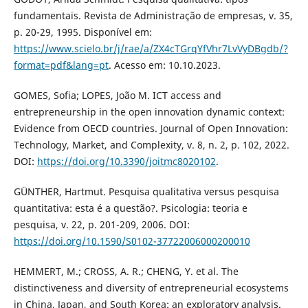
fundamentais. Revista de Administração de empresas, v. 35,
p. 20-29, 1995. Disponível em:
https://www.scielo.br/j/rae/a/ZX4cTGrqYfVhr7LvVyDBgdb/?
format=pdf&lang=pt
. Acesso em: 10.10.2023.
GOMES, Sofia; LOPES, João M. ICT access and
entrepreneurship in the open innovation dynamic context:
Evidence from OECD countries. Journal of Open Innovation:
Technology, Market, and Complexity, v. 8, n. 2, p. 102, 2022.
DOI:
https://doi.org/10.3390/joitmc8020102
.
GÜNTHER, Hartmut. Pesquisa qualitativa versus pesquisa
quantitativa: esta é a questão?. Psicologia: teoria e
pesquisa, v. 22, p. 201-209, 2006. DOI:
https://doi.org/10.1590/S0102-37722006000200010
HEMMERT, M.; CROSS, A. R.; CHENG, Y. et al. The
distinctiveness and diversity of entrepreneurial ecosystems
in China, Japan, and South Korea: an exploratory analysis.