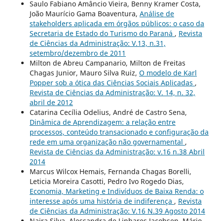
Saulo Fabiano Amâncio Vieira, Benny Kramer Costa,
João Maurício Gama Boaventura,
Análise de
stakeholders aplicada em órgãos públicos: o caso da
Secretaria de Estado do Turismo do Paraná
,
Revista
de Ciências da Administração: V.13, n.31,
setembro/dezembro de 2011
Milton de Abreu Campanario, Milton de Freitas
Chagas Junior, Mauro Silva Ruiz,
O modelo de Karl
Popper sob a ótica das Ciências Sociais Aplicadas
,
Revista de Ciências da Administração: V. 14, n. 32,
abril de 2012
Catarina Cecília Odelius, André de Castro Sena,
Dinâmica de Aprendizagem: a relação entre
processos, conteúdo transacionado e configuração da
rede em uma organização não governamental
,
Revista de Ciências da Administração: v.16 n.38 Abril
2014
Marcus Wilcox Hemais, Fernanda Chagas Borelli,
Leticia Moreira Casotti, Pedro Ivo Rogedo Dias,
Economia, Marketing e Indivíduos de Baixa Renda: o
interesse após uma história de indiferença
,
Revista
de Ciências da Administração: V.16 N.39 Agosto 2014
Naira Silva, Alessandra de Linhares Jacobsen, Mário