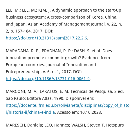
LEE, M.; LEE, M.; KIM, J. A dynamic approach to the start-up
business ecosystem: A cross-comparison of Korea, China,
and Japan. Asian Academy of Management Journal, v. 22, n.
2, p. 157-184, 2017. DOI:
https://doi.org/10.21315/aamj2017.22.2.6
.
MARADANA, R. P.; PRADHAN, R. P.; DASH, S. et al. Does
innovation promote economic growth? Evidence from
European countries. Journal of Innovation and
Entrepreneurship, v. 6, n. 1, 2017. DOI:
https://doi.org/10.1186/s13731-016-0061-9
.
MARCONI, M. A.; LAKATOS, E. M. Técnicas de Pesquisa. 2 ed.
São Paulo: Editora Atlas, 1990. Disponível em:
https://docente.ifrn.edu.br/olivianeta/disciplinas/copy_of_histo
i/historia-ii/china-e-india
. Acesso em: 10.10.2023.
MARESCH, Daniela; LEO, Hannes; WALSH, Steven T. Hotspurs