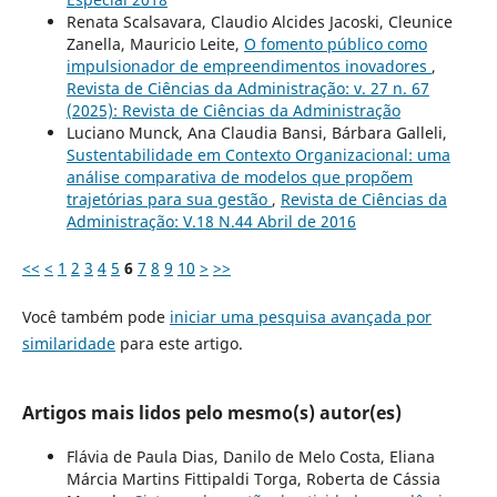
Renata Scalsavara, Claudio Alcides Jacoski, Cleunice
Zanella, Mauricio Leite,
O fomento público como
impulsionador de empreendimentos inovadores
,
Revista de Ciências da Administração: v. 27 n. 67
(2025): Revista de Ciências da Administração
Luciano Munck, Ana Claudia Bansi, Bárbara Galleli,
Sustentabilidade em Contexto Organizacional: uma
análise comparativa de modelos que propõem
trajetórias para sua gestão
,
Revista de Ciências da
Administração: V.18 N.44 Abril de 2016
<<
<
1
2
3
4
5
6
7
8
9
10
>
>>
Você também pode
iniciar uma pesquisa avançada por
similaridade
para este artigo.
Artigos mais lidos pelo mesmo(s) autor(es)
Flávia de Paula Dias, Danilo de Melo Costa, Eliana
Márcia Martins Fittipaldi Torga, Roberta de Cássia