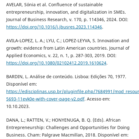
AVELAR, Sónia et al. Confluence of sustainable
entrepreneurship, innovation, and digitalization in SMEs.
Journal of Business Research, v. 170, p. 114346, 2024. DOI:
https://doi.org/10.1016/j.jbusres.2023.114346
.
AVILA-LOPEZ, L. A.; LYU, C.; LOPEZ-LEYVA, S. Innovation and
growth: evidence from Latin American countries. Journal of
Applied Economics, v. 22, n. 1, p. 287-303, 2019. DOI:
https://doi.org/10.1080/02102412.2019.1610624
.
BARDIN, L. Análise de conteúdo. Lisboa: Edições 70, 1977.
Disponível em:
https://edisciplinas.usp.br/pluginfile.php/7684991/mod_resou
5693-11evk0e-with-cover-page-v2.pdf
. Acesso em:
10.10.2023.
DANA, L.; RATTEN, V.; HONYENUGA, B. Q. (Eds). African
Entrepreneurship: Challenges and Opportunities for Doing
Business. Cham: Palgrave Macmillan, 2018. Disponível em: