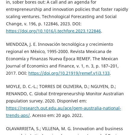
in, sober bores out: A call and an agenda for
entrepreneurship and innovation policies that foster rapidly
scaling ventures. Technological Forecasting and Social
Change, v. 196, p. 122846, 2023. DOI:
https://doi.org/10.1016/j.techfore.2023.122846
.
MENDOZA, J. E. Innovación tecnológica y crecimiento
regional en México, 1995-2000. Revista Mexicana de
Economía y Finanzas Nueva Época REMEF. The Mexican
Journal of Economics and Finance, v. 1, n. 3, p. 187–201,
2017. DOI:
https://doi.org/10.21919/remef.v1i3.133
.
MOYLE, D. C.-L.; TORRES DE OLIVEIRA, D.; NGUYEN, D.;
RENANDO, C. Global Entrepreneurship Monitor Australian
population survey. 2020. Disponível em:
https://research.qut.edu.au/ace/gem-australia-national-
trends-aps/
. Acesso em: 20 ago. 2022.
OLAVARRIETA, S.; VILLENA, M. G. Innovation and business