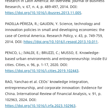
research in Latin America: An overview. Journal of Business
Research, v. 67, n. 4, p. 489-497, 2014. DOI:
https://doi.org/10.1016/j.jbusres.2013.11.005
.
PADILLA-PÉREZA, R.; GAUDIN, Y. Science, technology and
innovation policies in small and developing economies: the
case of Central America. Research Policy, v. 43, p. 749-759,
2014. DOI:
https://doi.org/10.1016/j.respol.2013.10.011
.
PENCO, L.; IVALDI, E.; BRUZZI, C.; MUSSO, E. Knowledge-
based urban environments and entrepreneurship: inside EU
cities. Cities, v. 96, p. 1-17, 2020. DOI:
https://doi.org/10.1016/j.cities.2019.102443
.
RAO, Yanchao et al. CEOs' knowledge integration,
entrepreneurship, and corporate innovation: Evidence for
China. International Review of Financial Analysis, v. 91, p.
102963, 2024. DOI:
https://doi.org/10.1016/j.irfa.2023.102963
.