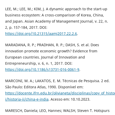
LEE, M.; LEE, M.; KIM, J. A dynamic approach to the start-up
business ecosystem: A cross-comparison of Korea, China,
and Japan. Asian Academy of Management Journal, v. 22, n.
2, p. 157-184, 2017. DOI:
https://doi.org/10.21315/aamj2017.22.2.6
.
MARADANA, R. P.; PRADHAN, R. P.; DASH, S. et al. Does
innovation promote economic growth? Evidence from
European countries. Journal of Innovation and
Entrepreneurship, v. 6, n. 1, 2017. DOI:
https://doi.org/10.1186/s13731-016-0061-9
.
MARCONI, M. A.; LAKATOS, E. M. Técnicas de Pesquisa. 2 ed.
São Paulo: Editora Atlas, 1990. Disponível em:
https://docente.ifrn.edu.br/olivianeta/disciplinas/copy_of_histo
i/historia-ii/china-e-india
. Acesso em: 10.10.2023.
MARESCH, Daniela; LEO, Hannes; WALSH, Steven T. Hotspurs