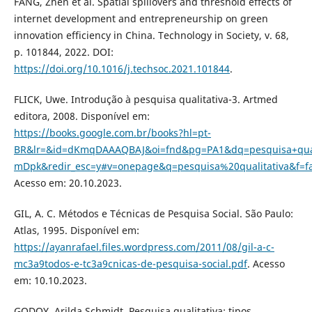
FANG, Zhen et al. Spatial spillovers and threshold effects of
internet development and entrepreneurship on green
innovation efficiency in China. Technology in Society, v. 68,
p. 101844, 2022. DOI:
https://doi.org/10.1016/j.techsoc.2021.101844
.
FLICK, Uwe. Introdução à pesquisa qualitativa-3. Artmed
editora, 2008. Disponível em:
https://books.google.com.br/books?hl=pt-
BR&lr=&id=dKmqDAAAQBAJ&oi=fnd&pg=PA1&dq=pesquisa+quali
mDpk&redir_esc=y#v=onepage&q=pesquisa%20qualitativa&f=fa
Acesso em: 20.10.2023.
GIL, A. C. Métodos e Técnicas de Pesquisa Social. São Paulo:
Atlas, 1995. Disponível em:
https://ayanrafael.files.wordpress.com/2011/08/gil-a-c-
mc3a9todos-e-tc3a9cnicas-de-pesquisa-social.pdf
. Acesso
em: 10.10.2023.
GODOY, Arilda Schmidt. Pesquisa qualitativa: tipos