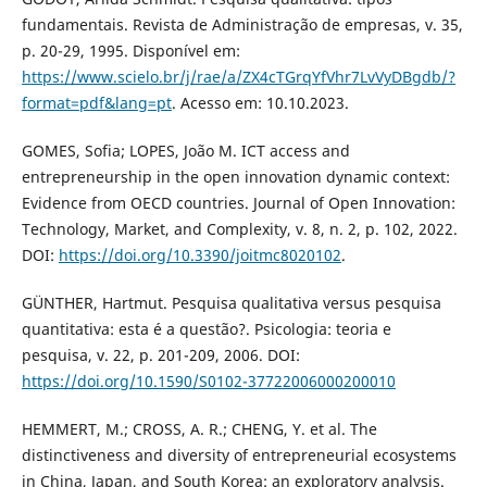
fundamentais. Revista de Administração de empresas, v. 35,
p. 20-29, 1995. Disponível em:
https://www.scielo.br/j/rae/a/ZX4cTGrqYfVhr7LvVyDBgdb/?
format=pdf&lang=pt
. Acesso em: 10.10.2023.
GOMES, Sofia; LOPES, João M. ICT access and
entrepreneurship in the open innovation dynamic context:
Evidence from OECD countries. Journal of Open Innovation:
Technology, Market, and Complexity, v. 8, n. 2, p. 102, 2022.
DOI:
https://doi.org/10.3390/joitmc8020102
.
GÜNTHER, Hartmut. Pesquisa qualitativa versus pesquisa
quantitativa: esta é a questão?. Psicologia: teoria e
pesquisa, v. 22, p. 201-209, 2006. DOI:
https://doi.org/10.1590/S0102-37722006000200010
HEMMERT, M.; CROSS, A. R.; CHENG, Y. et al. The
distinctiveness and diversity of entrepreneurial ecosystems
in China, Japan, and South Korea: an exploratory analysis.