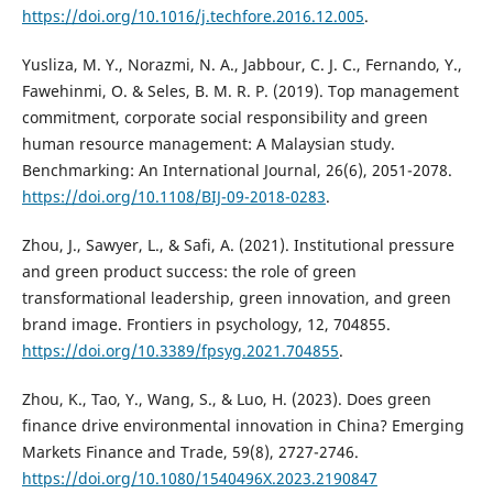
https://doi.org/10.1016/j.techfore.2016.12.005
.
Yusliza, M. Y., Norazmi, N. A., Jabbour, C. J. C., Fernando, Y.,
Fawehinmi, O. & Seles, B. M. R. P. (2019). Top management
commitment, corporate social responsibility and green
human resource management: A Malaysian study.
Benchmarking: An International Journal, 26(6), 2051-2078.
https://doi.org/10.1108/BIJ-09-2018-0283
.
Zhou, J., Sawyer, L., & Safi, A. (2021). Institutional pressure
and green product success: the role of green
transformational leadership, green innovation, and green
brand image. Frontiers in psychology, 12, 704855.
https://doi.org/10.3389/fpsyg.2021.704855
.
Zhou, K., Tao, Y., Wang, S., & Luo, H. (2023). Does green
finance drive environmental innovation in China? Emerging
Markets Finance and Trade, 59(8), 2727-2746.
https://doi.org/10.1080/1540496X.2023.2190847