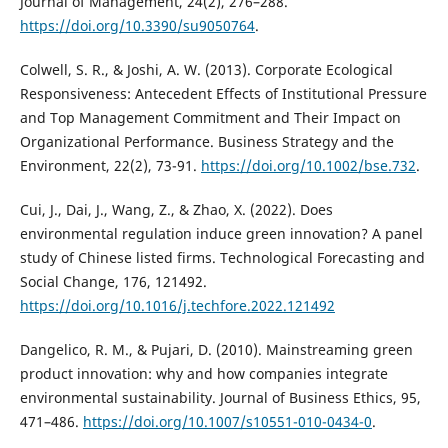
Journal of Management, 24(2), 276–288.
https://doi.org/10.3390/su9050764
.
Colwell, S. R., & Joshi, A. W. (2013). Corporate Ecological
Responsiveness: Antecedent Effects of Institutional Pressure
and Top Management Commitment and Their Impact on
Organizational Performance. Business Strategy and the
Environment, 22(2), 73-91.
https://doi.org/10.1002/bse.732
.
Cui, J., Dai, J., Wang, Z., & Zhao, X. (2022). Does
environmental regulation induce green innovation? A panel
study of Chinese listed firms. Technological Forecasting and
Social Change, 176, 121492.
https://doi.org/10.1016/j.techfore.2022.121492
Dangelico, R. M., & Pujari, D. (2010). Mainstreaming green
product innovation: why and how companies integrate
environmental sustainability. Journal of Business Ethics, 95,
471–486.
https://doi.org/10.1007/s10551-010-0434-0
.