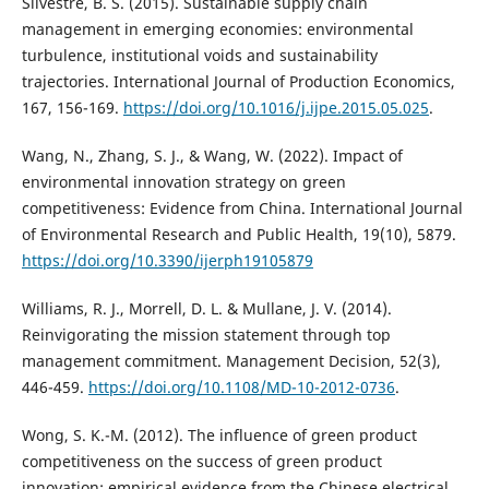
Silvestre, B. S. (2015). Sustainable supply chain
management in emerging economies: environmental
turbulence, institutional voids and sustainability
trajectories. International Journal of Production Economics,
167, 156-169.
https://doi.org/10.1016/j.ijpe.2015.05.025
.
Wang, N., Zhang, S. J., & Wang, W. (2022). Impact of
environmental innovation strategy on green
competitiveness: Evidence from China. International Journal
of Environmental Research and Public Health, 19(10), 5879.
https://doi.org/10.3390/ijerph19105879
Williams, R. J., Morrell, D. L. & Mullane, J. V. (2014).
Reinvigorating the mission statement through top
management commitment. Management Decision, 52(3),
446-459.
https://doi.org/10.1108/MD-10-2012-0736
.
Wong, S. K.-M. (2012). The influence of green product
competitiveness on the success of green product
innovation: empirical evidence from the Chinese electrical