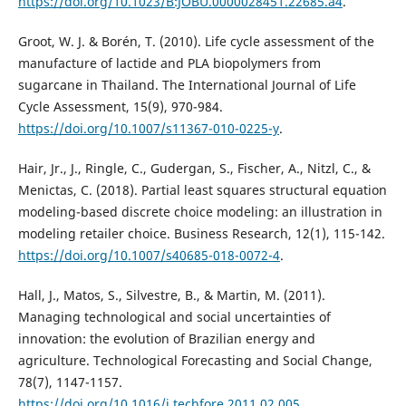
https://doi.org/10.1023/B:JOBU.0000028451.22685.a4
.
Groot, W. J. & Borén, T. (2010). Life cycle assessment of the
manufacture of lactide and PLA biopolymers from
sugarcane in Thailand. The International Journal of Life
Cycle Assessment, 15(9), 970-984.
https://doi.org/10.1007/s11367-010-0225-y
.
Hair, Jr., J., Ringle, C., Gudergan, S., Fischer, A., Nitzl, C., &
Menictas, C. (2018). Partial least squares structural equation
modeling-based discrete choice modeling: an illustration in
modeling retailer choice. Business Research, 12(1), 115-142.
https://doi.org/10.1007/s40685-018-0072-4
.
Hall, J., Matos, S., Silvestre, B., & Martin, M. (2011).
Managing technological and social uncertainties of
innovation: the evolution of Brazilian energy and
agriculture. Technological Forecasting and Social Change,
78(7), 1147-1157.
https://doi.org/10.1016/j.techfore.2011.02.005
.