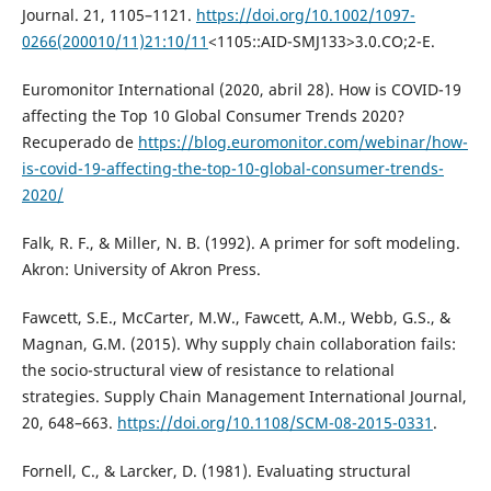
Journal. 21, 1105–1121.
https://doi.org/10.1002/1097-
0266(200010/11)21:10/11
<1105::AID-SMJ133>3.0.CO;2-E.
Euromonitor International (2020, abril 28). How is COVID-19
affecting the Top 10 Global Consumer Trends 2020?
Recuperado de
https://blog.euromonitor.com/webinar/how-
is-covid-19-affecting-the-top-10-global-consumer-trends-
2020/
Falk, R. F., & Miller, N. B. (1992). A primer for soft modeling.
Akron: University of Akron Press.
Fawcett, S.E., McCarter, M.W., Fawcett, A.M., Webb, G.S., &
Magnan, G.M. (2015). Why supply chain collaboration fails:
the socio-structural view of resistance to relational
strategies. Supply Chain Management International Journal,
20, 648–663.
https://doi.org/10.1108/SCM-08-2015-0331
.
Fornell, C., & Larcker, D. (1981). Evaluating structural