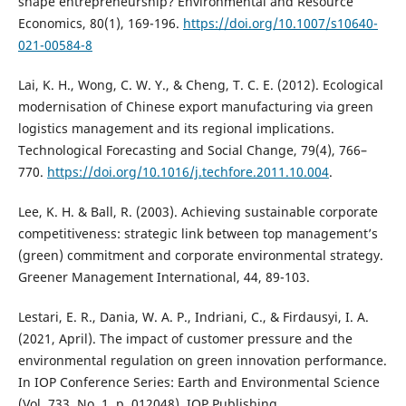
shape entrepreneurship? Environmental and Resource
Economics, 80(1), 169-196.
https://doi.org/10.1007/s10640-
021-00584-8
Lai, K. H., Wong, C. W. Y., & Cheng, T. C. E. (2012). Ecological
modernisation of Chinese export manufacturing via green
logistics management and its regional implications.
Technological Forecasting and Social Change, 79(4), 766–
770.
https://doi.org/10.1016/j.techfore.2011.10.004
.
Lee, K. H. & Ball, R. (2003). Achieving sustainable corporate
competitiveness: strategic link between top management’s
(green) commitment and corporate environmental strategy.
Greener Management International, 44, 89-103.
Lestari, E. R., Dania, W. A. P., Indriani, C., & Firdausyi, I. A.
(2021, April). The impact of customer pressure and the
environmental regulation on green innovation performance.
In IOP Conference Series: Earth and Environmental Science
(Vol. 733, No. 1, p. 012048). IOP Publishing.