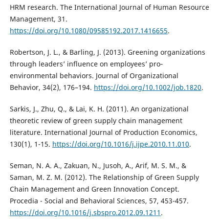
HRM research. The International Journal of Human Resource
Management, 31.
https://doi.org/10.1080/09585192.2017.1416655
.
Robertson, J. L., & Barling, J. (2013). Greening organizations
through leaders’ influence on employees’ pro‐
environmental behaviors. Journal of Organizational
Behavior, 34(2), 176–194.
https://doi.org/10.1002/job.1820
.
Sarkis, J., Zhu, Q., & Lai, K. H. (2011). An organizational
theoretic review of green supply chain management
literature. International Journal of Production Economics,
130(1), 1-15.
https://doi.org/10.1016/j.ijpe.2010.11.010
.
Seman, N. A. A., Zakuan, N., Jusoh, A., Arif, M. S. M., &
Saman, M. Z. M. (2012). The Relationship of Green Supply
Chain Management and Green Innovation Concept.
Procedia - Social and Behavioral Sciences, 57, 453-457.
https://doi.org/10.1016/j.sbspro.2012.09.1211
.