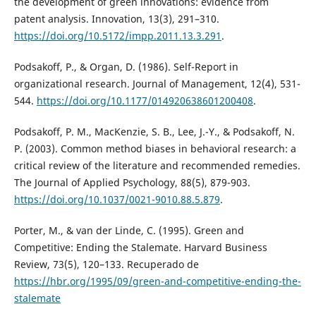
the development of green innovations: evidence from
patent analysis. Innovation, 13(3), 291–310.
https://doi.org/10.5172/impp.2011.13.3.291
.
Podsakoff, P., & Organ, D. (1986). Self-Report in
organizational research. Journal of Management, 12(4), 531-
544.
https://doi.org/10.1177/014920638601200408
.
Podsakoff, P. M., MacKenzie, S. B., Lee, J.-Y., & Podsakoff, N.
P. (2003). Common method biases in behavioral research: a
critical review of the literature and recommended remedies.
The Journal of Applied Psychology, 88(5), 879-903.
https://doi.org/10.1037/0021-9010.88.5.879
.
Porter, M., & van der Linde, C. (1995). Green and
Competitive: Ending the Stalemate. Harvard Business
Review, 73(5), 120–133. Recuperado de
https://hbr.org/1995/09/green-and-competitive-ending-the-
stalemate