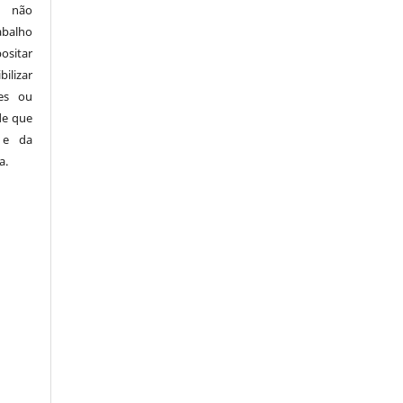
o não
abalho
ositar
bilizar
ões ou
sde que
 e da
a.