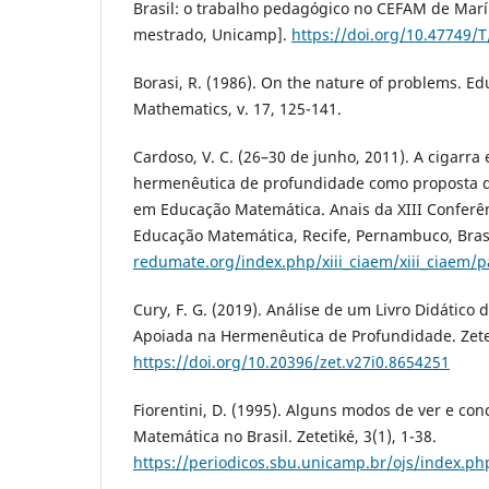
Brasil: o trabalho pedagógico no CEFAM de Maríl
mestrado, Unicamp].
https://doi.org/10.47749
Borasi, R. (1986). On the nature of problems. Ed
Mathematics, v. 17, 125-141.
Cardoso, V. C. (26–30 de junho, 2011). A cigarra 
hermenêutica de profundidade como proposta 
em Educação Matemática. Anais da XIII Conferê
Educação Matemática, Recife, Pernambuco, Bras
redumate.org/index.php/xiii_ciaem/xiii_ciaem/
Cury, F. G. (2019). Análise de um Livro Didático
Apoiada na Hermenêutica de Profundidade. Zeteti
https://doi.org/10.20396/zet.v27i0.8654251
Fiorentini, D. (1995). Alguns modos de ver e co
Matemática no Brasil. Zetetiké, 3(1), 1-38.
https://periodicos.sbu.unicamp.br/ojs/index.ph