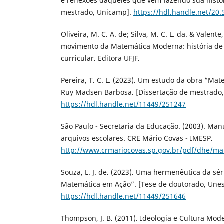
e reflexões daqueles que vêm fazendo sua histór
mestrado, Unicamp].
https://hdl.handle.net/20
Oliveira, M. C. A. de; Silva, M. C. L. da. & Valente
movimento da Matemática Moderna: história de
curricular. Editora UFJF.
Pereira, T. C. L. (2023). Um estudo da obra “Mat
Ruy Madsen Barbosa. [Dissertação de mestrado,
https://hdl.handle.net/11449/251247
São Paulo - Secretaria da Educação. (2003). Ma
arquivos escolares. CRE Mário Covas - IMESP.
http://www.crmariocovas.sp.gov.br/pdf/dhe/ma
Souza, L. J. de. (2023). Uma hermenêutica da sér
Matemática em Ação”. [Tese de doutorado, Unes
https://hdl.handle.net/11449/251646
Thompson, J. B. (2011). Ideologia e Cultura Moder