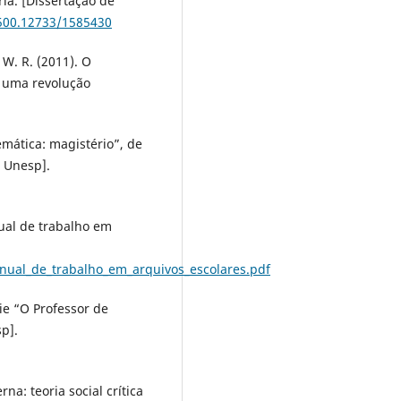
ia. [Dissertação de
.500.12733/1585430
, W. R. (2011). O
 uma revolução
emática: magistério”, de
 Unesp].
nual de trabalho em
nual_de_trabalho_em_arquivos_escolares.pdf
ie “O Professor de
p].
na: teoria social crítica