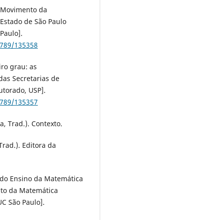
do Movimento da
Estado de São Paulo
Paulo].
6789/135358
iro grau: as
das Secretarias de
utorado, USP].
6789/135357
a, Trad.). Contexto.
 Trad.). Editora da
s do Ensino da Matemática
nto da Matemática
UC São Paulo].