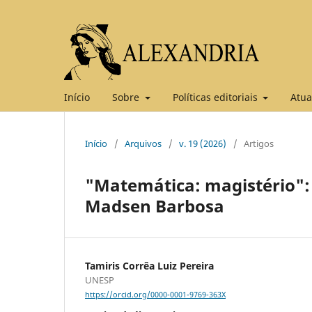
Início
Sobre
Políticas editoriais
Atua
Início
/
Arquivos
/
v. 19 (2026)
/
Artigos
"Matemática: magistério": 
Madsen Barbosa
Tamiris Corrêa Luiz Pereira
UNESP
https://orcid.org/0000-0001-9769-363X