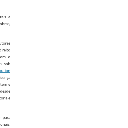
rais e
obras,
utores
ireito
 com o
do sob
bution
icença
ptem e
 desde
oria e
 para
ais,