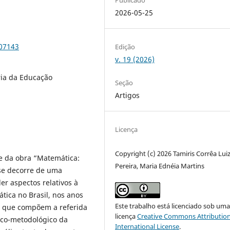
2026-05-25
107143
Edição
v. 19 (2026)
ria da Educação
Seção
Artigos
Licença
Copyright (c) 2026 Tamiris Corrêa Lui
se da obra “Matemática:
Pereira, Maria Ednéia Martins
se decorre de uma
r aspectos relativos à
ica no Brasil, nos anos
Este trabalho está licenciado sob um
os que compõem a referida
licença
Creative Commons Attribution
rico-metodológico da
International License
.