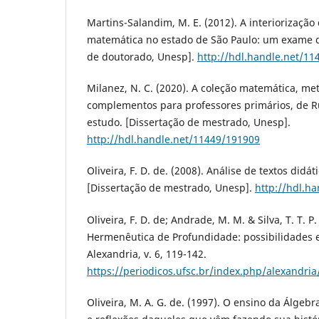
Martins-Salandim, M. E. (2012). A interiorização
matemática no estado de São Paulo: um exame d
de doutorado, Unesp].
http://hdl.handle.net/1
Milanez, N. C. (2020). A coleção matemática, me
complementos para professores primários, de 
estudo. [Dissertação de mestrado, Unesp].
http://hdl.handle.net/11449/191909
Oliveira, F. D. de. (2008). Análise de textos didát
[Dissertação de mestrado, Unesp].
http://hdl.h
Oliveira, F. D. de; Andrade, M. M. & Silva, T. T. P.
Hermenêutica de Profundidade: possibilidades
Alexandria, v. 6, 119-142.
https://periodicos.ufsc.br/index.php/alexandria
Oliveira, M. A. G. de. (1997). O ensino da Álge