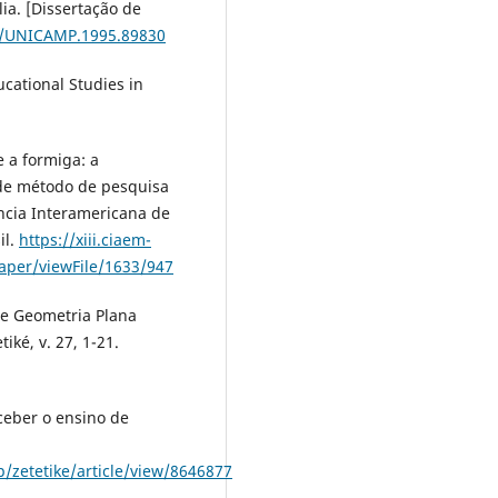
ia. [Dissertação de
/T/UNICAMP.1995.89830
ucational Studies in
e a formiga: a
de método de pesquisa
ncia Interamericana de
il.
https://xiii.ciaem-
paper/viewFile/1633/947
 de Geometria Plana
ké, v. 27, 1-21.
nceber o ensino de
p/zetetike/article/view/8646877