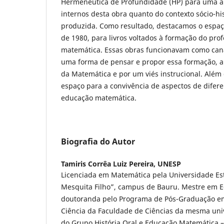
Hermenêutica de Profundidade (HP) para uma an
internos desta obra quanto do contexto sócio-his
produzida. Como resultado, destacamos o espaç
de 1980, para livros voltados à formação do pro
matemática. Essas obras funcionavam como cana
uma forma de pensar e propor essa formação, a 
da Matemática e por um viés instrucional. Além
espaço para a convivência de aspectos de difer
educação matemática.
Biografia do Autor
Tamiris Corrêa Luiz Pereira,
UNESP
Licenciada em Matemática pela Universidade Esta
Mesquita Filho”, campus de Bauru. Mestre em E
doutoranda pelo Programa de Pós-Graduação e
Ciência da Faculdade de Ciências da mesma univ
do Grupo História Oral e Educação Matemática 