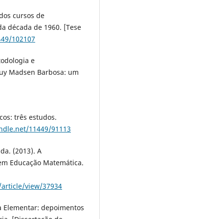
 dos cursos de
a década de 1960. [Tese
1449/102107
todologia e
Ruy Madsen Barbosa: um
icos: três estudos.
andle.net/11449/91113
 da. (2013). A
 em Educação Matemática.
/article/view/37934
bra Elementar: depoimentos