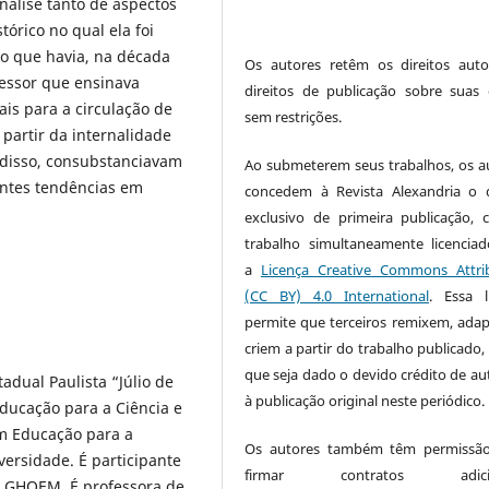
álise tanto de aspectos
tórico no qual ela foi
o que havia, na década
Os autores retêm os direitos auto
fessor que ensinava
direitos de publicação sobre suas 
is para a circulação de
sem restrições.
partir da internalidade
 disso, consubstanciavam
Ao submeterem seus trabalhos, os a
entes tendências em
concedem à Revista Alexandria o d
exclusivo de primeira publicação,
trabalho simultaneamente licencia
a
Licença Creative Commons Attri
(CC BY) 4.0 International
. Essa l
permite que terceiros remixem, ada
criem a partir do trabalho publicado,
que seja dado o devido crédito de aut
dual Paulista “Júlio de
à publicação original neste periódico.
ducação para a Ciência e
m Educação para a
Os autores também têm permissão
ersidade. É participante
firmar contratos adicion
– GHOEM. É professora de