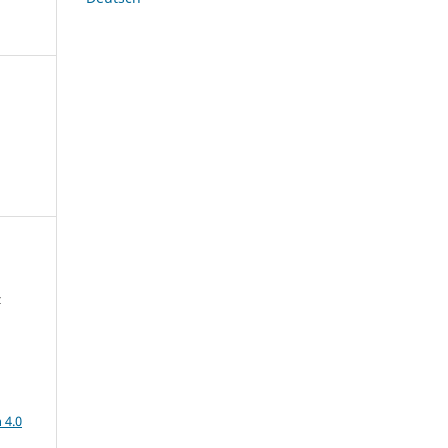
z
a
 4.0