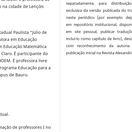
separadamente, para distribuiçã
o na cidade de Lençóis
exclusiva da versão publicada do tr
neste periódico (por exemplo: dep
em repositório institucional, disponi
em site pessoal, publicar traduç
dual Paulista “Júlio de
incluí-lo como capítulo de livro), de
outora em Educação
com reconhecimento da autoria
m Educação Matemática
publicação inicial na Revista Alexandri
laro. É participante do
OEM. É professora livre
Programa Educação para a
mpus de Bauru.
tual.
rmação de professores I no