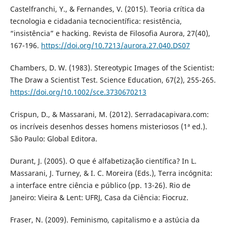
Castelfranchi, Y., & Fernandes, V. (2015). Teoria crítica da
tecnologia e cidadania tecnocientífica: resistência,
“insistência” e hacking. Revista de Filosofia Aurora, 27(40),
167-196.
https://doi.org/10.7213/aurora.27.040.DS07
Chambers, D. W. (1983). Stereotypic Images of the Scientist:
The Draw a Scientist Test. Science Education, 67(2), 255-265.
https://doi.org/10.1002/sce.3730670213
Crispun, D., & Massarani, M. (2012). Serradacapivara.com:
os incríveis desenhos desses homens misteriosos (1ª ed.).
São Paulo: Global Editora.
Durant, J. (2005). O que é alfabetização científica? In L.
Massarani, J. Turney, & I. C. Moreira (Eds.), Terra incógnita:
a interface entre ciência e público (pp. 13-26). Rio de
Janeiro: Vieira & Lent: UFRJ, Casa da Ciência: Fiocruz.
Fraser, N. (2009). Feminismo, capitalismo e a astúcia da