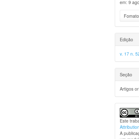
em: 9 ago
Fomato
Edição
v. 17 n. 5
Seção
Artigos or
Este trab
Attributio
A public