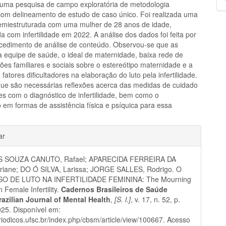
 uma pesquisa de campo exploratória de metodologia
p
, com delineamento de estudo de caso único. Foi realizada uma
semiestruturada com uma mulher de 28 anos de idade,
a com infertilidade em 2022. A análise dos dados foi feita por
cedimento de análise de conteúdo. Observou-se que as
da equipe de saúde, o ideal de maternidade, baixa rede de
ões familiares e sociais sobre o estereótipo maternidade e a
 fatores dificultadores na elaboração do luto pela infertilidade.
que são necessárias reflexões acerca das medidas de cuidado
s com o diagnóstico de infertilidade, bem como o
 em formas de assistência física e psíquica para essa
hes
ar
 SOUZA CANUTO, Rafael; APARECIDA FERREIRA DA
driane; DO Ó SILVA, Larissa; JORGE SALLES, Rodrigo. O
O DE LUTO NA INFERTILIDADE FEMININA: The Mourning
 Female Infertility.
Cadernos Brasileiros de Saúde
razilian Journal of Mental Health
,
[S. l.]
, v. 17, n. 52, p.
25. Disponível em:
eriodicos.ufsc.br/index.php/cbsm/article/view/100667. Acesso