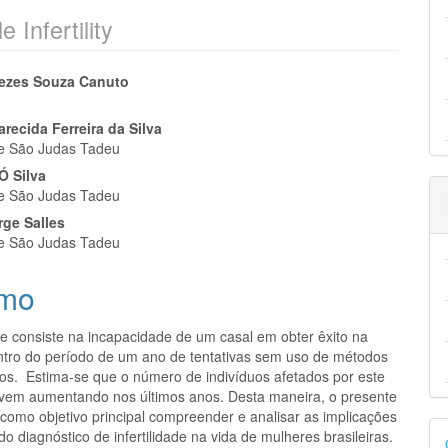
Infertility
eúdo
ezes Souza Canuto
recida Ferreira da Silva
de São Judas Tadeu
Ó Silva
pal
de São Judas Tadeu
rge Salles
de São Judas Tadeu
mo
ade consiste na incapacidade de um casal em obter êxito na
ntro do período de um ano de tentativas sem uso de métodos
vos. Estima-se que o número de indivíduos afetados por este
 vem aumentando nos últimos anos. Desta maneira, o presente
 como objetivo principal compreender e analisar as implicações
D
o diagnóstico de infertilidade na vida de mulheres brasileiras.