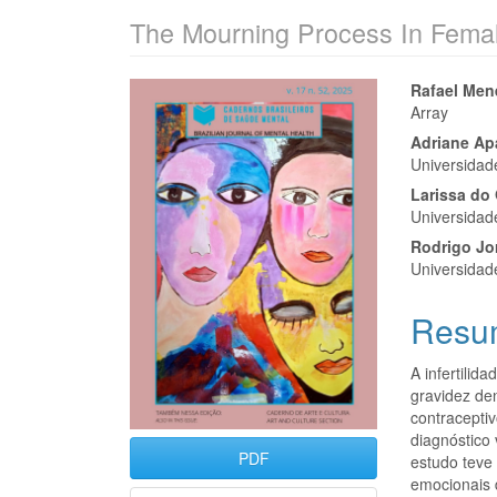
The Mourning Process In Female 
Barra
Cont
Rafael Men
Array
lateral
do
Adriane Apa
de
artigo
Universida
Larissa do 
artigos
princi
Universida
Rodrigo Jo
Universida
Resu
A infertilid
gravidez de
contracepti
diagnóstico
PDF
estudo teve
emocionais d