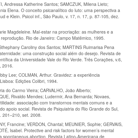
 Andressa Katherine Santos; SAMCZUK, Milena Lieto;
ia Elena. O conceito psicanalítico do luto: uma perspectiva a
ud e Klein. Psicol inf., São Paulo, v. 17, n. 17, p. 87-105, dez.
ie Magdeleine. Mal-estar na procriação: as mulheres e a
 reprodução. Rio de Janeiro: Campo Matêmico, 1995.
thephany Caroliny dos Santos; MARTINS Ruimarisa Pena
aternidade: uma construção social além do desejo. Revista de
entífica da Universidade Vale do Rio Verde. Três Corações, v.6,
, 2016.
by Lee; COLMAN, Arthur. Gravidez: a experiência
 Lisboa: Edições Colibri, 1994.
a do Carmo Vieira; CARVALHO, João Alberto;
E, Rivaldo Mendes; Ludermir, Ana Bernarda; Novaes,
ertilidade: associação com transtornos mentais comuns e a
do apoio social. Revista de Psiquiatria do Rio Grande do Sul,
 p. 201–210, set. 2008.
, Francine; VERDON, Chantal; MEUNIER, Sophie; GERVAIS,
OTÉ, Isabel. Protective and risk factors for women’s mental
r a spontaneous abortion. Revista Latino-Americana de