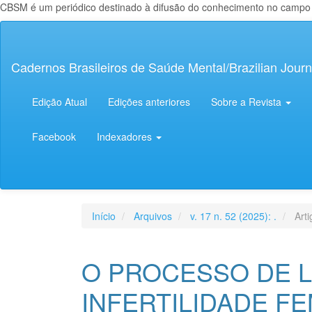
CBSM é um periódico destinado à difusão do conhecimento no campo da
Navegação
Principal
Conteúdo
Cadernos Brasileiros de Saúde Mental/Brazilian Journ
principal
Barra
Lateral
Edição Atual
Edições anteriores
Sobre a Revista
Facebook
Indexadores
Início
Arquivos
v. 17 n. 52 (2025): .
Arti
O PROCESSO DE 
INFERTILIDADE FE