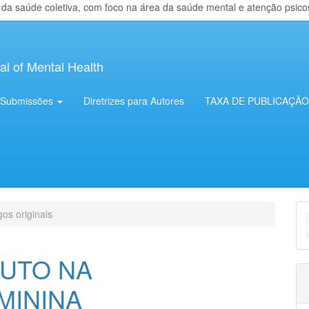
 saúde coletiva, com foco na área da saúde mental e atenção psicosso
al of Mental Health
Submissões
Diretrizes para Autores
TAXA DE PUBLICAÇÃO
E
gos originais
S
LUTO NA
MININA