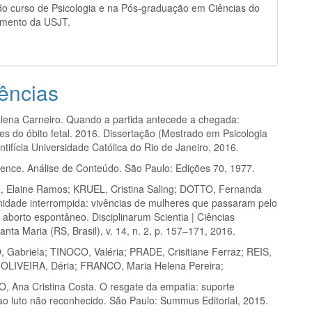
o curso de Psicologia e na Pós-graduação em Ciências do
imento da USJT.
ências
ena Carneiro. Quando a partida antecede a chegada:
es do óbito fetal. 2016. Dissertação (Mestrado em Psicologia
ontifícia Universidade Católica do Rio de Janeiro, 2016.
rence. Análise de Conteúdo. São Paulo: Edições 70, 1977.
 Elaine Ramos; KRUEL, Cristina Saling; DOTTO, Fernanda
nidade interrompida: vivências de mulheres que passaram pelo
 aborto espontâneo. Disciplinarum Scientia | Ciências
ta Maria (RS, Brasil), v. 14, n. 2, p. 157–171, 2016.
Gabriela; TINOCO, Valéria; PRADE, Crisitiane Ferraz; REIS,
 OLIVEIRA, Déria; FRANCO, Maria Helena Pereira;
 Ana Cristina Costa. O resgate da empatia: suporte
 ao luto não reconhecido. São Paulo: Summus Editorial, 2015.