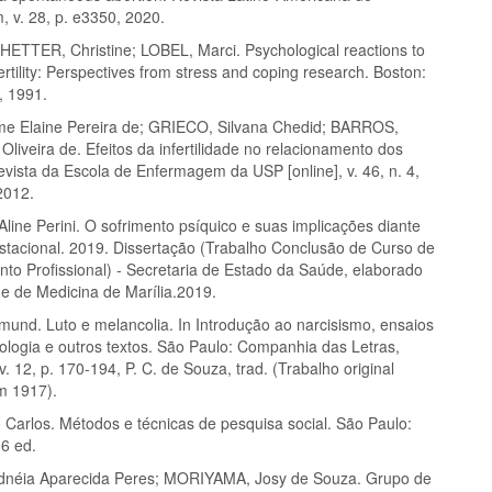
 v. 28, p. e3350, 2020.
TTER, Christine; LOBEL, Marci. Psychological reactions to
Infertility: Perspectives from stress and coping research. Boston:
, 1991.
me Elaine Pereira de; GRIECO, Silvana Chedid; BARROS,
Oliveira de. Efeitos da infertilidade no relacionamento dos
evista da Escola de Enfermagem da USP [online], v. 46, n. 4,
2012.
ine Perini. O sofrimento psíquico e suas implicações diante
stacional. 2019. Dissertação (Trabalho Conclusão de Curso de
to Profissional) - Secretaria de Estado da Saúde, elaborado
e de Medicina de Marília.2019.
und. Luto e melancolia. In Introdução ao narcisismo, ensaios
ologia e outros textos. São Paulo: Companhia das Letras,
v. 12, p. 170-194, P. C. de Souza, trad. (Trabalho original
m 1917).
 Carlos. Métodos e técnicas de pesquisa social. São Paulo:
 6 ed.
dnéia Aparecida Peres; MORIYAMA, Josy de Souza. Grupo de