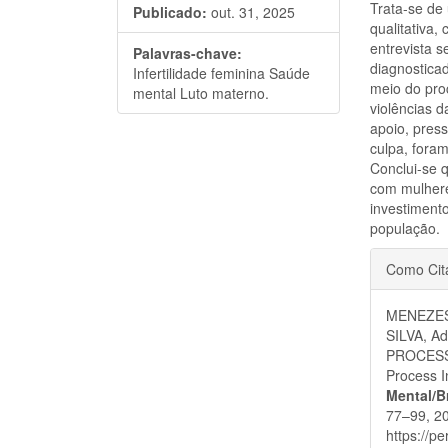
Trata-se de
Publicado:
out. 31, 2025
qualitativa
entrevista 
Palavras-chave:
diagnosticad
Infertilidade feminina Saúde
meio do pro
mental Luto materno.
violências 
apoio, press
culpa, foram
Conclui-se 
com mulhere
investimento
população.
Detal
Como Cit
do
MENEZES
artigo
SILVA, A
PROCESS
Process In
Mental/B
77–99, 20
https://p