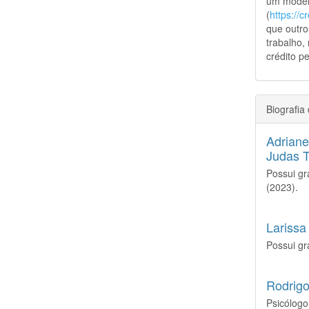
um model
(
https://
que outro
trabalho,
crédito pe
Biografia
Adriane
Judas 
Possui g
(2023).
Larissa
Possui g
Rodrigo
Psicólogo