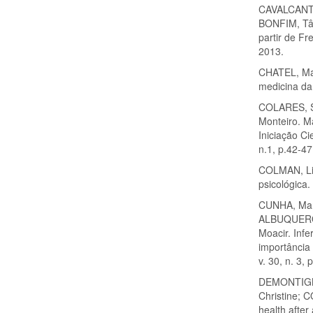
CAVALCANTI,
BONFIM, Tân
partir de Fre
2013.
CHATEL, Mar
medicina da
COLARES, S
Monteiro. M
Iniciação Ci
n.1, p.42-47
COLMAN, Lib
psicológica.
CUNHA, Mari
ALBUQUERQU
Moacir. Inf
importância 
v. 30, n. 3,
DEMONTIGNY
Christine; C
health afte