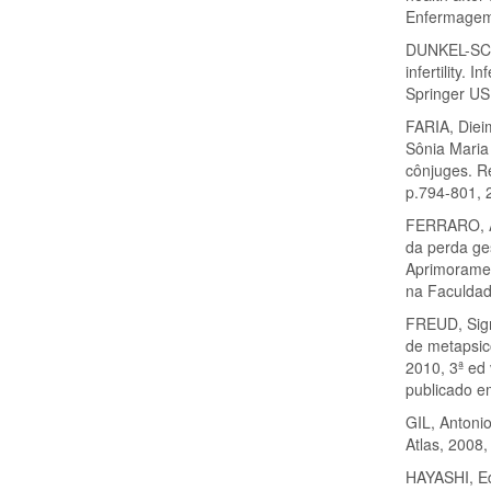
Enfermagem,
DUNKEL-SCHE
infertility. 
Springer US
FARIA, Diei
Sônia Maria 
cônjuges. R
p.794-801, 
FERRARO, Al
da perda ge
Aprimoramen
na Faculdad
FREUD, Sigm
de metapsic
2010, 3ª ed 
publicado e
GIL, Antonio
Atlas, 2008,
HAYASHI, E