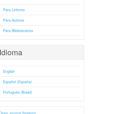
Para Leitores
Para Autores
Para Bibliotecários
Idioma
English
Español (España)
Português (Brasil)
esenvolvido
Open Journal Systems