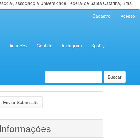
cial, associado à Universidade Federal de Santa Catarina, Brasil.
Cadastro
Acesso
Anúncios
Contato
Instagram
Spotify
Buscar
nviar
Enviar Submissão
ubmissão
Informações