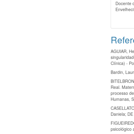
Docente d
Envelhec
Refer
AGUIAR, Hel
singularidad
Clínica) - P
Bardin, Lau
BITELBRON,
Real. Mater
processo de
Humanas, San
CASELLATO, 
Daniela; DE
FIGUEIREDO,
psicológico