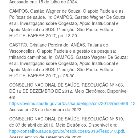
Acessado em: 15 de julho de 2024.
CAMPOS, Gastão Wagner de Souza. O apoio Paideia e as
Políticas de saúde. In: CAMPOS, Gastão Wagner De Souza
et al. Investigação sobre Cogestão, Apoio Institucional e
Apoio Matricial no SUS. 1ª edição. São Paulo. Editora:
HUCITE. FAPESP, 2017, pp. 13-20.
CASTRO, Cristiane Pereira de; ANÉAS, Tatiana de
Vasconcellos. O apoio Paideia e a gestão da pesquisa:
trilhando caminhos. In: CAMPOS, Gastão Wagner De Souza;
et al. Investigação sobre Cogestão, Apoio Institucional e
Apoio Matricial no SUS. 1ª edição. São Paulo. Editora:
HUCITE. FAPESP, 2017, p. 25-30.
CONSELHO NACIONAL DE SAÚDE. RESOLUÇÃO Nº 466,
DE 12 DE DEZEMBRO DE 2012. Meio Eletrônico. Disponível
em:
https://bvsms.saude.gov.br/bvs/saudelegis/cns/2013/res0466_1
Acesso em 23 de dezembro de 2022.
CONSELHO NACIONAL DE SAÚDE. RESOLUÇÃO Nº 510,
de 07 de abril de 2016. Meio Eletrônico. Disponível em:
http://conselho.saude.gov.br/resolucoes/2016/Reso510.pdf
.
Acesso em: 25 de setembro de 2020.