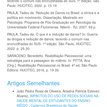
tecendo o comum nas encruzilhadas do SUS. 1ª edição. São
Paulo. HUCITEC, 2022. p. 15-19.
PAULA, Tadeu de. Redução de Danos no Brasil: a clínica e a
política em movimento. Dissertação. Mestrado em
Psicologia. Programa de Pós-Graduação em Psicologia da
Universidade Federal Fluminense. Niterói - RJ, 2007. 69 p.
PAULA, Tadeu de. O que é a redução de danos? In: Guerra
às drogas e redução de danos: tecendo o comum nas
encruzilhadas do SUS. 1ª edição. São Paulo. HUCITEC.
2022. p. 25-30.
SARACENO, Benedetto. Reabilitação Psicossocial: uma
estratégia para a passagem do milênio. In: PITTA, Ana
[Org.]. Reabilitação Psicossocial no Brasil. 4ª ed. São Paulo.
Editora: HUCITEC, 2016, p. 19-26.
Artigos Semelhantes
João Pedro Rossi de Oliveira, Ariadna Patricia Estevez
Alvarez,
IMPACTOS DO USO DE REDES SOCIAIS NA
SAÚDE MENTAL DE ESTUDANTES DO ENSINO
MÉDIO
,
Cadernos Brasileiros de Saúde