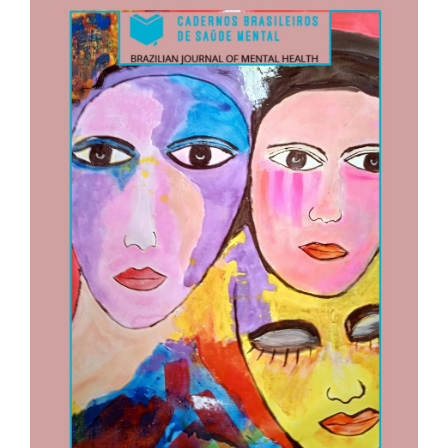
lateral
de
artigos