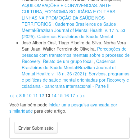
AQUILOMBAÇÕES E CONVIVÊNCIAS: ARTE-
CULTURA, ECONOMIA SOLIDÁRIA E OUTRAS
LINHAS NA PROMOÇÃO DA SAÚDE NOS
TERRITÓRIOS
,
Cadernos Brasileiros de Saúde
Mental/Brazilian Journal of Mental Health: v. 17 n. 53
(2025): Cadernos Brasileiros de Saúde Mental
José Alberto Orsi, Tiago Ribeiro da Silva, Norha Vera
San Juan, Walter Ferreira de Oliveira,
Percepções de
pessoas com transtornos mentais sobre o processo de
Recovery: Relato de um grupo focal
,
Cadernos
Brasileiros de Saúde Mental/Brazilian Journal of
Mental Health: v. 13 n. 36 (2021): Serviços, programas
e políticas de saúde mental orientadas por Recovery e
cidadania - panorama internacional - Parte II
<<
<
8
9
10
11
12
13
14
15
16
17
>
>>
Você também pode
iniciar uma pesquisa avançada por
similaridade
para este artigo.
Enviar
Enviar Submissão
Submissão