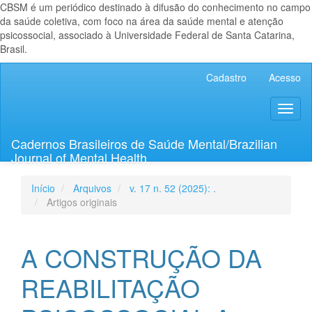
CBSM é um periódico destinado à difusão do conhecimento no campo
da saúde coletiva, com foco na área da saúde mental e atenção
psicossocial, associado à Universidade Federal de Santa Catarina,
Brasil.
Navegação
Cadastro
Acesso
Principal
Conteúdo
Toggl
principal
naviga
Barra
Lateral
Cadernos Brasileiros de Saúde Mental/Brazilian
Journal of Mental Health
Início
Arquivos
v. 17 n. 52 (2025): .
Artigos originais
A CONSTRUÇÃO DA
REABILITAÇÃO