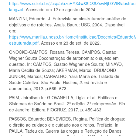
https://www.scielo.br/j/csp/a/xzcHYX4w88D36ZswRjLGVfB/abstrac
lang=pt
. Acessado em 12 de agosto de 2024.
MANZINI, Eduardo. J. Entrevista semiestruturada: análise de
objetivos e de roteiros. Anais. Bauru: USC. 2004. Disponível
em:
https://www.marilia.unesp.br/Home/Instituicao/Docentes/Eduardo
estruturada.pdf
. Acesso em 23 de set. de 2022.
ONOCKO-CAMPOS, Rosana Teresa, CAMPOS, Gastão
Wagner Souza Coconstrução de autonomia: o sujeito em
questão. In: CAMPOS, Gastão Wagner de Souza; MINAYO,
Maria Cecília de Souza; AKERMAN, Marco; DRUMOND
JÚNIOR, Marcos; CARVALHO, Yara Maria de. Tratado de
Saúde Coletiva. São Paulo. Hucitec; 2. ed revista e
aumentada, 2012. p.669- 673.
PAIM, Jairnilson In: GIOVANELLA, Ligia. et al. Políticas e
Sistemas de Saúde no Brasil. 2ª edição. 3ª reimpressão. Rio
de Janeiro. Editora FIOCRUZ. 2017. p. 459-463.
PASSOS, Eduardo; BENEVIDES, Regina. Política de drogas:
o direito ao cuidado e o cuidado aos direitos. Prefácio. In:
PAULA, Tadeu de. Guerra às drogas e Redução de Danos: