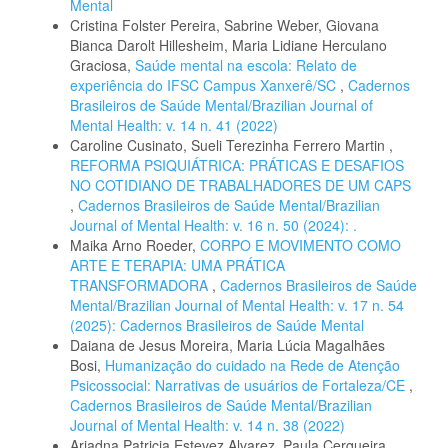
Mental
Cristina Folster Pereira, Sabrine Weber, Giovana
Bianca Darolt Hillesheim, Maria Lidiane Herculano
Graciosa,
Saúde mental na escola: Relato de
experiência do IFSC Campus Xanxerê/SC
,
Cadernos
Brasileiros de Saúde Mental/Brazilian Journal of
Mental Health: v. 14 n. 41 (2022)
Caroline Cusinato, Sueli Terezinha Ferrero Martin ,
REFORMA PSIQUIÁTRICA: PRÁTICAS E DESAFIOS
NO COTIDIANO DE TRABALHADORES DE UM CAPS
,
Cadernos Brasileiros de Saúde Mental/Brazilian
Journal of Mental Health: v. 16 n. 50 (2024): .
Maika Arno Roeder,
CORPO E MOVIMENTO COMO
ARTE E TERAPIA: UMA PRÁTICA
TRANSFORMADORA
,
Cadernos Brasileiros de Saúde
Mental/Brazilian Journal of Mental Health: v. 17 n. 54
(2025): Cadernos Brasileiros de Saúde Mental
Daiana de Jesus Moreira, Maria Lúcia Magalhães
Bosi,
Humanização do cuidado na Rede de Atenção
Psicossocial: Narrativas de usuários de Fortaleza/CE
,
Cadernos Brasileiros de Saúde Mental/Brazilian
Journal of Mental Health: v. 14 n. 38 (2022)
Ariadna Patricia Estevez Alvarez, Paula Cerqueira,