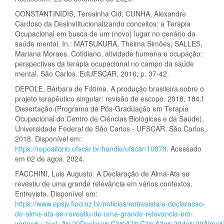
CONSTANTINIDIS, Teresinha Cid; CUNHA, Alexandre
Cardoso da Desinstitucionalizando conceitos: a Terapia
Ocupacional em busca de um (novo) lugar no cenário da
saúde mental. In.: MATSUKURA, Thelma Simões; SALLES,
Mariana Moraes. Cotidiano, atividade humana e ocupação:
perspectivas da terapia ocupacional no campo da saúde
mental. São Carlos. EdUFSCAR, 2016, p. 37-42.
DEPOLE, Bárbara de Fátima. A produção brasileira sobre o
projeto terapêutico singular: revisão de escopo. 2018, 184.f
Dissertação (Programa de Pós-Graduação em Terapia
Ocupacional do Centro de Ciências Biológicas e da Saúde).
Universidade Federal de São Carlos - UFSCAR. São Carlos,
2018. Disponível em:
https://repositorio.ufscar.br/handle/ufscar/10878
. Acessado
em 02 de agos. 2024.
FACCHINI, Luis Augusto. A Declaração de Alma-Ata se
revestiu de uma grande relevância em vários contextos.
Entrevista. Disponível em:
https://www.epsjv.fiocruz.br/noticias/entrevista/a-declaracao-
de-alma-ata-se-revestiu-de-uma-grande-relevancia-em-
varios#:~:text=A%20Declara%C3%A7%C3%A3o%20de%20Alma%