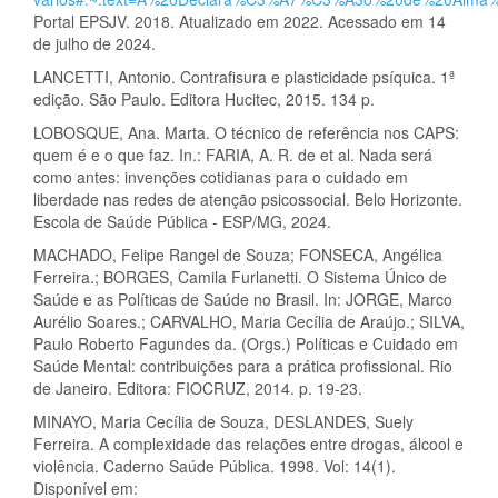
Portal EPSJV. 2018. Atualizado em 2022. Acessado em 14
de julho de 2024.
LANCETTI, Antonio. Contrafisura e plasticidade psíquica. 1ª
edição. São Paulo. Editora Hucitec, 2015. 134 p.
LOBOSQUE, Ana. Marta. O técnico de referência nos CAPS:
quem é e o que faz. In.: FARIA, A. R. de et al. Nada será
como antes: invenções cotidianas para o cuidado em
liberdade nas redes de atenção psicossocial. Belo Horizonte.
Escola de Saúde Pública - ESP/MG, 2024.
MACHADO, Felipe Rangel de Souza; FONSECA, Angélica
Ferreira.; BORGES, Camila Furlanetti. O Sistema Único de
Saúde e as Políticas de Saúde no Brasil. In: JORGE, Marco
Aurélio Soares.; CARVALHO, Maria Cecília de Araújo.; SILVA,
Paulo Roberto Fagundes da. (Orgs.) Políticas e Cuidado em
Saúde Mental: contribuições para a prática profissional. Rio
de Janeiro. Editora: FIOCRUZ, 2014. p. 19-23.
MINAYO, Maria Cecília de Souza, DESLANDES, Suely
Ferreira. A complexidade das relações entre drogas, álcool e
violência. Caderno Saúde Pública. 1998. Vol: 14(1).
Disponível em: