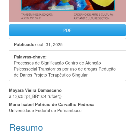
PDF
Publicado:
out. 31, 2025
Palavras-chave:
Processos de Significação Centro de Atenção
Psicossocial Transtornos por uso de drogas Redução
de Danos Projeto Terapêutico Singular.
Conteúdo
Mayara Vieira Damasceno
a:1:{s:5:"pt_BR";s:4:"ufpe";}
do
Maria Isabel Patrício de Carvalho Pedrosa
artigo
Universidade Federal de Pernambuco
principal
Resumo