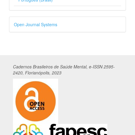
Desenvolvido
Open Journal Systems
por
Cadernos
Br
asileiros
de Saúde Mental, e-ISSN 2595-
2420, Florianópolis, 2023