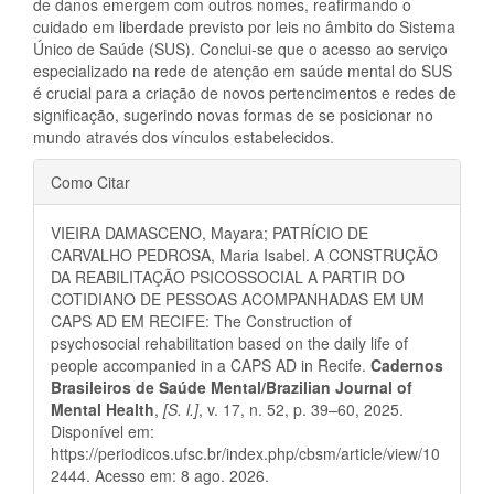
de danos emergem com outros nomes, reafirmando o
cuidado em liberdade previsto por leis no âmbito do Sistema
Único de Saúde (SUS). Conclui-se que o acesso ao serviço
especializado na rede de atenção em saúde mental do SUS
é crucial para a criação de novos pertencimentos e redes de
significação, sugerindo novas formas de se posicionar no
mundo através dos vínculos estabelecidos.
Detalhes
Como Citar
do
VIEIRA DAMASCENO, Mayara; PATRÍCIO DE
artigo
CARVALHO PEDROSA, Maria Isabel. A CONSTRUÇÃO
DA REABILITAÇÃO PSICOSSOCIAL A PARTIR DO
COTIDIANO DE PESSOAS ACOMPANHADAS EM UM
CAPS AD EM RECIFE: The Construction of
psychosocial rehabilitation based on the daily life of
people accompanied in a CAPS AD in Recife.
Cadernos
Brasileiros de Saúde Mental/Brazilian Journal of
Mental Health
,
[S. l.]
, v. 17, n. 52, p. 39–60, 2025.
Disponível em:
https://periodicos.ufsc.br/index.php/cbsm/article/view/10
2444. Acesso em: 8 ago. 2026.