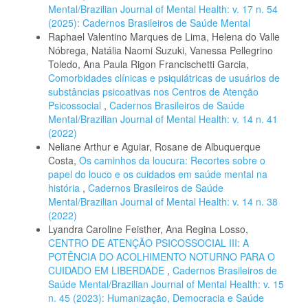
Mental/Brazilian Journal of Mental Health: v. 17 n. 54
(2025): Cadernos Brasileiros de Saúde Mental
Raphael Valentino Marques de Lima, Helena do Valle
Nóbrega, Natália Naomi Suzuki, Vanessa Pellegrino
Toledo, Ana Paula Rigon Francischetti Garcia,
Comorbidades clínicas e psiquiátricas de usuários de
substâncias psicoativas nos Centros de Atenção
Psicossocial
,
Cadernos Brasileiros de Saúde
Mental/Brazilian Journal of Mental Health: v. 14 n. 41
(2022)
Neliane Arthur e Aguiar, Rosane de Albuquerque
Costa,
Os caminhos da loucura: Recortes sobre o
papel do louco e os cuidados em saúde mental na
história
,
Cadernos Brasileiros de Saúde
Mental/Brazilian Journal of Mental Health: v. 14 n. 38
(2022)
Lyandra Caroline Feisther, Ana Regina Losso,
CENTRO DE ATENÇÃO PSICOSSOCIAL III: A
POTÊNCIA DO ACOLHIMENTO NOTURNO PARA O
CUIDADO EM LIBERDADE
,
Cadernos Brasileiros de
Saúde Mental/Brazilian Journal of Mental Health: v. 15
n. 45 (2023): Humanização, Democracia e Saúde