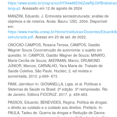
https://www.scielo.br/j/csp/a/xzcHYX4w88D36ZswRjLGVfB/abstrac
lang=pt
. Acessado em 12 de agosto de 2024.
MANZINI, Eduardo. J. Entrevista semiestruturada: análise de
objetivos e de roteiros. Anais. Bauru: USC. 2004. Disponível
em:
https://www.marilia.unesp.br/Home/Instituicao/Docentes/Eduardo
estruturada.pdf
. Acesso em 23 de set. de 2022.
ONOCKO-CAMPOS, Rosana Teresa, CAMPOS, Gastão
Wagner Souza Coconstrução de autonomia: o sujeito em
questão. In: CAMPOS, Gastão Wagner de Souza; MINAYO,
Maria Cecília de Souza; AKERMAN, Marco; DRUMOND
JÚNIOR, Marcos; CARVALHO, Yara Maria de. Tratado de
Saúde Coletiva. São Paulo. Hucitec; 2. ed revista e
aumentada, 2012. p.669- 673.
PAIM, Jairnilson In: GIOVANELLA, Ligia. et al. Políticas e
Sistemas de Saúde no Brasil. 2ª edição. 3ª reimpressão. Rio
de Janeiro. Editora FIOCRUZ. 2017. p. 459-463.
PASSOS, Eduardo; BENEVIDES, Regina. Política de drogas:
o direito ao cuidado e o cuidado aos direitos. Prefácio. In:
PAULA, Tadeu de. Guerra às drogas e Redução de Danos: