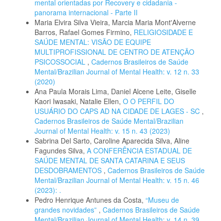
mental orientadas por Recovery e cidadania -
panorama internacional - Parte II
Maria Elvira Silva Vieira, Marcia Maria Mont'Alverne
Barros, Rafael Gomes Firmino,
RELIGIOSIDADE E
SAÚDE MENTAL: VISÃO DE EQUIPE
MULTIPROFISSIONAL DE CENTRO DE ATENÇÃO
PSICOSSOCIAL
,
Cadernos Brasileiros de Saúde
Mental/Brazilian Journal of Mental Health: v. 12 n. 33
(2020)
Ana Paula Morais Lima, Daniel Alcene Leite, Giselle
Kaori Iwasaki, Natalie Ellen,
O O PERFIL DO
USUÁRIO DO CAPS AD NA CIDADE DE LAGES - SC
,
Cadernos Brasileiros de Saúde Mental/Brazilian
Journal of Mental Health: v. 15 n. 43 (2023)
Sabrina Del Sarto, Caroline Aparecida Silva, Aline
Fagundes Silva,
A CONFERÊNCIA ESTADUAL DE
SAÚDE MENTAL DE SANTA CATARINA E SEUS
DESDOBRAMENTOS
,
Cadernos Brasileiros de Saúde
Mental/Brazilian Journal of Mental Health: v. 15 n. 46
(2023): .
Pedro Henrique Antunes da Costa,
“Museu de
grandes novidades”
,
Cadernos Brasileiros de Saúde
Mental/Brazilian Journal of Mental Health: v. 14 n. 39