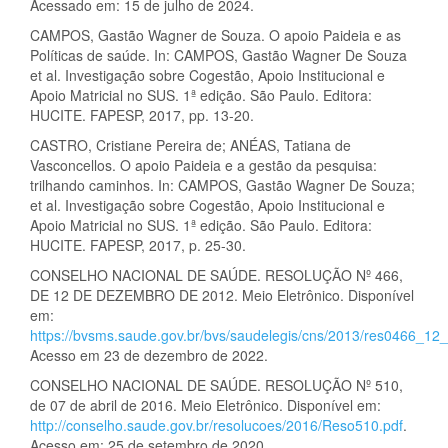
Acessado em: 15 de julho de 2024.
CAMPOS, Gastão Wagner de Souza. O apoio Paideia e as
Políticas de saúde. In: CAMPOS, Gastão Wagner De Souza
et al. Investigação sobre Cogestão, Apoio Institucional e
Apoio Matricial no SUS. 1ª edição. São Paulo. Editora:
HUCITE. FAPESP, 2017, pp. 13-20.
CASTRO, Cristiane Pereira de; ANÉAS, Tatiana de
Vasconcellos. O apoio Paideia e a gestão da pesquisa:
trilhando caminhos. In: CAMPOS, Gastão Wagner De Souza;
et al. Investigação sobre Cogestão, Apoio Institucional e
Apoio Matricial no SUS. 1ª edição. São Paulo. Editora:
HUCITE. FAPESP, 2017, p. 25-30.
CONSELHO NACIONAL DE SAÚDE. RESOLUÇÃO Nº 466,
DE 12 DE DEZEMBRO DE 2012. Meio Eletrônico. Disponível
em:
https://bvsms.saude.gov.br/bvs/saudelegis/cns/2013/res0466_1
Acesso em 23 de dezembro de 2022.
CONSELHO NACIONAL DE SAÚDE. RESOLUÇÃO Nº 510,
de 07 de abril de 2016. Meio Eletrônico. Disponível em:
http://conselho.saude.gov.br/resolucoes/2016/Reso510.pdf
.
Acesso em: 25 de setembro de 2020.