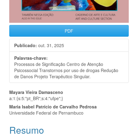
PDF
Publicado:
out. 31, 2025
Palavras-chave:
Processos de Significação Centro de Atenção
Psicossocial Transtornos por uso de drogas Redução
de Danos Projeto Terapêutico Singular.
Conteúdo
Mayara Vieira Damasceno
a:1:{s:5:"pt_BR";s:4:"ufpe";}
do
Maria Isabel Patrício de Carvalho Pedrosa
artigo
Universidade Federal de Pernambuco
principal
Resumo