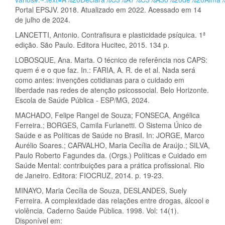
Portal EPSJV. 2018. Atualizado em 2022. Acessado em 14
de julho de 2024.
LANCETTI, Antonio. Contrafisura e plasticidade psíquica. 1ª
edição. São Paulo. Editora Hucitec, 2015. 134 p.
LOBOSQUE, Ana. Marta. O técnico de referência nos CAPS:
quem é e o que faz. In.: FARIA, A. R. de et al. Nada será
como antes: invenções cotidianas para o cuidado em
liberdade nas redes de atenção psicossocial. Belo Horizonte.
Escola de Saúde Pública - ESP/MG, 2024.
MACHADO, Felipe Rangel de Souza; FONSECA, Angélica
Ferreira.; BORGES, Camila Furlanetti. O Sistema Único de
Saúde e as Políticas de Saúde no Brasil. In: JORGE, Marco
Aurélio Soares.; CARVALHO, Maria Cecília de Araújo.; SILVA,
Paulo Roberto Fagundes da. (Orgs.) Políticas e Cuidado em
Saúde Mental: contribuições para a prática profissional. Rio
de Janeiro. Editora: FIOCRUZ, 2014. p. 19-23.
MINAYO, Maria Cecília de Souza, DESLANDES, Suely
Ferreira. A complexidade das relações entre drogas, álcool e
violência. Caderno Saúde Pública. 1998. Vol: 14(1).
Disponível em: