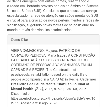
de danos emergem com outros nomes, reafirmando o
cuidado em liberdade previsto por leis no âmbito do Sistema
Único de Saúde (SUS). Conclui-se que o acesso ao serviço
especializado na rede de atenção em saúde mental do SUS
é crucial para a criação de novos pertencimentos e redes de
significação, sugerindo novas formas de se posicionar no
mundo através dos vínculos estabelecidos.
Detalhes
Como Citar
do
VIEIRA DAMASCENO, Mayara; PATRÍCIO DE
artigo
CARVALHO PEDROSA, Maria Isabel. A CONSTRUÇÃO
DA REABILITAÇÃO PSICOSSOCIAL A PARTIR DO
COTIDIANO DE PESSOAS ACOMPANHADAS EM UM
CAPS AD EM RECIFE: The Construction of
psychosocial rehabilitation based on the daily life of
people accompanied in a CAPS AD in Recife.
Cadernos
Brasileiros de Saúde Mental/Brazilian Journal of
Mental Health
,
[S. l.]
, v. 17, n. 52, p. 39–60, 2025.
Disponível em:
https://periodicos.ufsc.br/index.php/cbsm/article/view/10
2444. Acesso em: 6 ago. 2026.