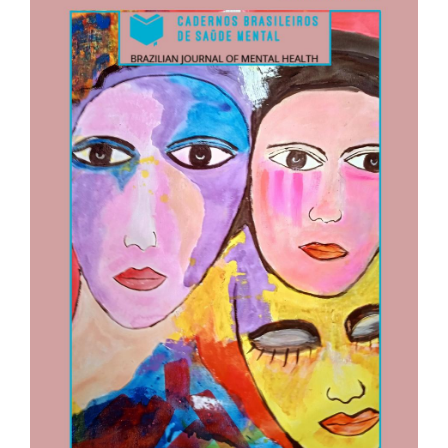
lateral
de
artigos