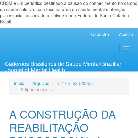
CBSM é um periódico destinado à difusão do conhecimento no campo
da saúde coletiva, com foco na área da saúde mental e atenção
psicossocial, associado à Universidade Federal de Santa Catarina,
Brasil.
Navegação
Cadastro
Acesso
Principal
Conteúdo
Toggl
principal
naviga
Barra
Lateral
Cadernos Brasileiros de Saúde Mental/Brazilian
Journal of Mental Health
Início
Arquivos
v. 17 n. 52 (2025): .
Artigos originais
A CONSTRUÇÃO DA
REABILITAÇÃO