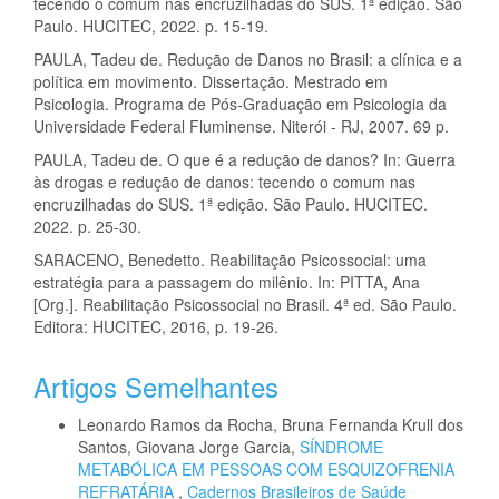
tecendo o comum nas encruzilhadas do SUS. 1ª edição. São
Paulo. HUCITEC, 2022. p. 15-19.
PAULA, Tadeu de. Redução de Danos no Brasil: a clínica e a
política em movimento. Dissertação. Mestrado em
Psicologia. Programa de Pós-Graduação em Psicologia da
Universidade Federal Fluminense. Niterói - RJ, 2007. 69 p.
PAULA, Tadeu de. O que é a redução de danos? In: Guerra
às drogas e redução de danos: tecendo o comum nas
encruzilhadas do SUS. 1ª edição. São Paulo. HUCITEC.
2022. p. 25-30.
SARACENO, Benedetto. Reabilitação Psicossocial: uma
estratégia para a passagem do milênio. In: PITTA, Ana
[Org.]. Reabilitação Psicossocial no Brasil. 4ª ed. São Paulo.
Editora: HUCITEC, 2016, p. 19-26.
Artigos Semelhantes
Leonardo Ramos da Rocha, Bruna Fernanda Krull dos
Santos, Giovana Jorge Garcia,
SÍNDROME
METABÓLICA EM PESSOAS COM ESQUIZOFRENIA
REFRATÁRIA
,
Cadernos Brasileiros de Saúde