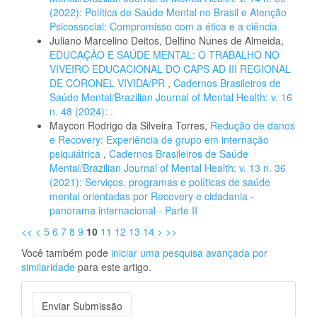
(2022): Política de Saúde Mental no Brasil e Atenção
Psicossocial: Compromisso com a ética e a ciência
Juliano Marcelino Deitos, Delfino Nunes de Almeida,
EDUCAÇÃO E SAÚDE MENTAL: O TRABALHO NO
VIVEIRO EDUCACIONAL DO CAPS AD III REGIONAL
DE CORONEL VIVIDA/PR
,
Cadernos Brasileiros de
Saúde Mental/Brazilian Journal of Mental Health: v. 16
n. 48 (2024): .
Maycon Rodrigo da Silveira Torres,
Redução de danos
e Recovery: Experiência de grupo em internação
psiquiátrica
,
Cadernos Brasileiros de Saúde
Mental/Brazilian Journal of Mental Health: v. 13 n. 36
(2021): Serviços, programas e políticas de saúde
mental orientadas por Recovery e cidadania -
panorama internacional - Parte II
<<
<
5
6
7
8
9
10
11
12
13
14
>
>>
Você também pode
iniciar uma pesquisa avançada por
similaridade
para este artigo.
Enviar
Enviar Submissão