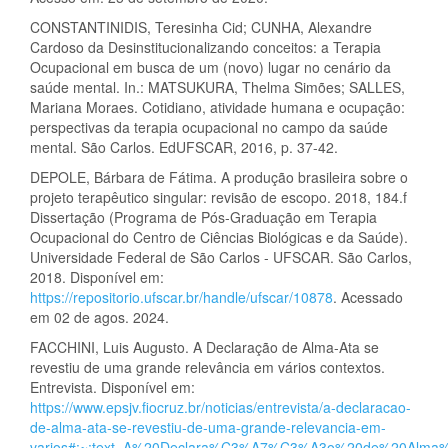
CONSTANTINIDIS, Teresinha Cid; CUNHA, Alexandre
Cardoso da Desinstitucionalizando conceitos: a Terapia
Ocupacional em busca de um (novo) lugar no cenário da
saúde mental. In.: MATSUKURA, Thelma Simões; SALLES,
Mariana Moraes. Cotidiano, atividade humana e ocupação:
perspectivas da terapia ocupacional no campo da saúde
mental. São Carlos. EdUFSCAR, 2016, p. 37-42.
DEPOLE, Bárbara de Fátima. A produção brasileira sobre o
projeto terapêutico singular: revisão de escopo. 2018, 184.f
Dissertação (Programa de Pós-Graduação em Terapia
Ocupacional do Centro de Ciências Biológicas e da Saúde).
Universidade Federal de São Carlos - UFSCAR. São Carlos,
2018. Disponível em:
https://repositorio.ufscar.br/handle/ufscar/10878
. Acessado
em 02 de agos. 2024.
FACCHINI, Luis Augusto. A Declaração de Alma-Ata se
revestiu de uma grande relevância em vários contextos.
Entrevista. Disponível em:
https://www.epsjv.fiocruz.br/noticias/entrevista/a-declaracao-
de-alma-ata-se-revestiu-de-uma-grande-relevancia-em-
varios#:~:text=A%20Declara%C3%A7%C3%A3o%20de%20Alma%