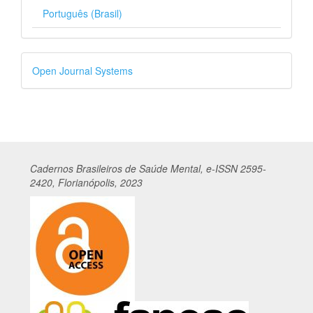
Português (Brasil)
Desenvolvido
Open Journal Systems
por
Cadernos
Br
asileiros
de Saúde Mental, e-ISSN 2595-
2420, Florianópolis, 2023