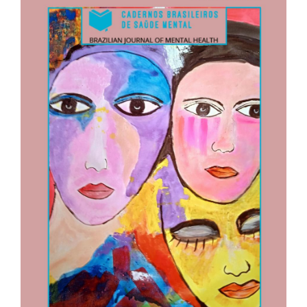
lateral
de
artigos