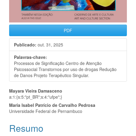
PDF
Publicado:
out. 31, 2025
Palavras-chave:
Processos de Significação Centro de Atenção
Psicossocial Transtornos por uso de drogas Redução
de Danos Projeto Terapêutico Singular.
Conteúdo
Mayara Vieira Damasceno
a:1:{s:5:"pt_BR";s:4:"ufpe";}
do
Maria Isabel Patrício de Carvalho Pedrosa
artigo
Universidade Federal de Pernambuco
principal
Resumo