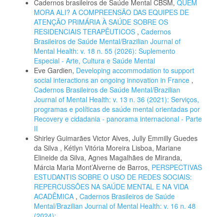
Cadernos brasileiros de Saúde Mental CBSM,
QUEM
MORA ALI? A COMPREENSÃO DAS EQUIPES DE
ATENÇÃO PRIMÁRIA À SAÚDE SOBRE OS
RESIDENCIAIS TERAPÊUTICOS
,
Cadernos
Brasileiros de Saúde Mental/Brazilian Journal of
Mental Health: v. 18 n. 55 (2026): Suplemento
Especial - Arte, Cultura e Saúde Mental
Eve Gardien,
Developing accommodation to support
social interactions an ongoing innovation in France
,
Cadernos Brasileiros de Saúde Mental/Brazilian
Journal of Mental Health: v. 13 n. 36 (2021): Serviços,
programas e políticas de saúde mental orientadas por
Recovery e cidadania - panorama internacional - Parte
II
Shirley Guimarães Victor Alves, Jully Emmilly Guedes
da Silva , Kétlyn Vitória Moreira Lisboa, Mariane
Elineide da Silva, Agnes Magalhães de Miranda,
Márcia Maria Mont’Alverne de Barros,
PERSPECTIVAS
ESTUDANTIS SOBRE O USO DE REDES SOCIAIS:
REPERCUSSÕES NA SAÚDE MENTAL E NA VIDA
ACADÊMICA
,
Cadernos Brasileiros de Saúde
Mental/Brazilian Journal of Mental Health: v. 16 n. 48
(2024): .