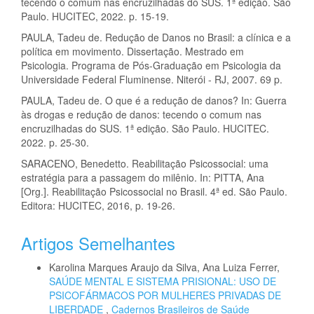
tecendo o comum nas encruzilhadas do SUS. 1ª edição. São
Paulo. HUCITEC, 2022. p. 15-19.
PAULA, Tadeu de. Redução de Danos no Brasil: a clínica e a
política em movimento. Dissertação. Mestrado em
Psicologia. Programa de Pós-Graduação em Psicologia da
Universidade Federal Fluminense. Niterói - RJ, 2007. 69 p.
PAULA, Tadeu de. O que é a redução de danos? In: Guerra
às drogas e redução de danos: tecendo o comum nas
encruzilhadas do SUS. 1ª edição. São Paulo. HUCITEC.
2022. p. 25-30.
SARACENO, Benedetto. Reabilitação Psicossocial: uma
estratégia para a passagem do milênio. In: PITTA, Ana
[Org.]. Reabilitação Psicossocial no Brasil. 4ª ed. São Paulo.
Editora: HUCITEC, 2016, p. 19-26.
Artigos Semelhantes
Karolina Marques Araujo da Silva, Ana Luiza Ferrer,
SAÚDE MENTAL E SISTEMA PRISIONAL: USO DE
PSICOFÁRMACOS POR MULHERES PRIVADAS DE
LIBERDADE
,
Cadernos Brasileiros de Saúde