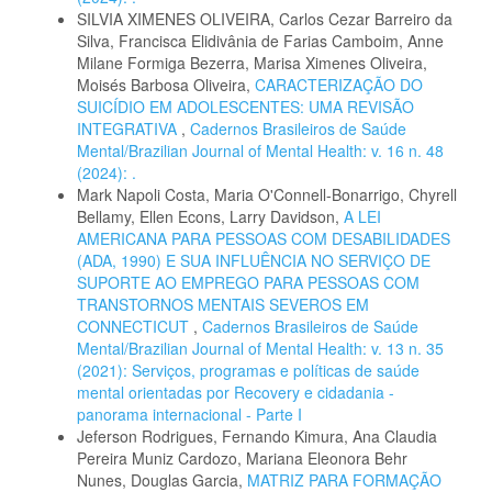
SILVIA XIMENES OLIVEIRA, Carlos Cezar Barreiro da
Silva, Francisca Elidivânia de Farias Camboim, Anne
Milane Formiga Bezerra, Marisa Ximenes Oliveira,
Moisés Barbosa Oliveira,
CARACTERIZAÇÃO DO
SUICÍDIO EM ADOLESCENTES: UMA REVISÃO
INTEGRATIVA
,
Cadernos Brasileiros de Saúde
Mental/Brazilian Journal of Mental Health: v. 16 n. 48
(2024): .
Mark Napoli Costa, Maria O'Connell-Bonarrigo, Chyrell
Bellamy, Ellen Econs, Larry Davidson,
A LEI
AMERICANA PARA PESSOAS COM DESABILIDADES
(ADA, 1990) E SUA INFLUÊNCIA NO SERVIÇO DE
SUPORTE AO EMPREGO PARA PESSOAS COM
TRANSTORNOS MENTAIS SEVEROS EM
CONNECTICUT
,
Cadernos Brasileiros de Saúde
Mental/Brazilian Journal of Mental Health: v. 13 n. 35
(2021): Serviços, programas e políticas de saúde
mental orientadas por Recovery e cidadania -
panorama internacional - Parte I
Jeferson Rodrigues, Fernando Kimura, Ana Claudia
Pereira Muniz Cardozo, Mariana Eleonora Behr
Nunes, Douglas Garcia,
MATRIZ PARA FORMAÇÃO