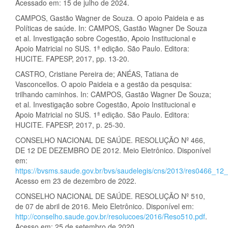
Acessado em: 15 de julho de 2024.
CAMPOS, Gastão Wagner de Souza. O apoio Paideia e as
Políticas de saúde. In: CAMPOS, Gastão Wagner De Souza
et al. Investigação sobre Cogestão, Apoio Institucional e
Apoio Matricial no SUS. 1ª edição. São Paulo. Editora:
HUCITE. FAPESP, 2017, pp. 13-20.
CASTRO, Cristiane Pereira de; ANÉAS, Tatiana de
Vasconcellos. O apoio Paideia e a gestão da pesquisa:
trilhando caminhos. In: CAMPOS, Gastão Wagner De Souza;
et al. Investigação sobre Cogestão, Apoio Institucional e
Apoio Matricial no SUS. 1ª edição. São Paulo. Editora:
HUCITE. FAPESP, 2017, p. 25-30.
CONSELHO NACIONAL DE SAÚDE. RESOLUÇÃO Nº 466,
DE 12 DE DEZEMBRO DE 2012. Meio Eletrônico. Disponível
em:
https://bvsms.saude.gov.br/bvs/saudelegis/cns/2013/res0466_1
Acesso em 23 de dezembro de 2022.
CONSELHO NACIONAL DE SAÚDE. RESOLUÇÃO Nº 510,
de 07 de abril de 2016. Meio Eletrônico. Disponível em:
http://conselho.saude.gov.br/resolucoes/2016/Reso510.pdf
.
Acesso em: 25 de setembro de 2020.