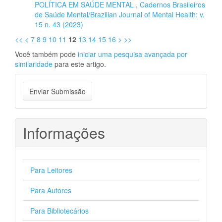
POLÍTICA EM SAÚDE MENTAL
,
Cadernos Brasileiros
de Saúde Mental/Brazilian Journal of Mental Health: v.
15 n. 43 (2023)
<<
<
7
8
9
10
11
12
13
14
15
16
>
>>
Você também pode
iniciar uma pesquisa avançada por
similaridade
para este artigo.
Enviar
Enviar Submissão
Submissão
Informações
Para Leitores
Para Autores
Para Bibliotecários