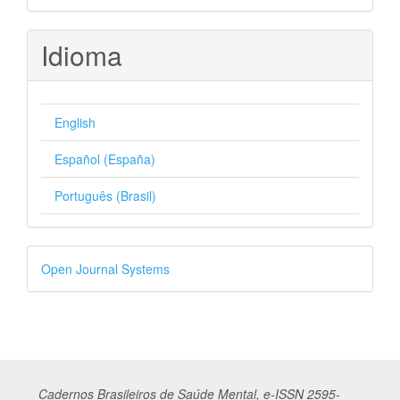
Idioma
English
Español (España)
Português (Brasil)
Desenvolvido
Open Journal Systems
por
Cadernos
Br
asileiros
de Saúde Mental, e-ISSN 2595-