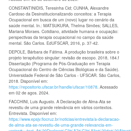
CONSTANTINIDIS, Teresinha Cid; CUNHA, Alexandre
Cardoso da Desinstitucionalizando conceitos: a Terapia
Ocupacional em busca de um (novo) lugar no cenário da
saúde mental. In.: MATSUKURA, Thelma Simões; SALLES,
Mariana Moraes. Cotidiano, atividade humana e ocupação:
perspectivas da terapia ocupacional no campo da saúde
mental. São Carlos. EdUFSCAR, 2016, p. 37-42.
DEPOLE, Bárbara de Fátima. A produção brasileira sobre o
projeto terapêutico singular: revisão de escopo. 2018, 184.f
Dissertação (Programa de Pós-Graduação em Terapia
Ocupacional do Centro de Ciências Biológicas e da Saúde).
Universidade Federal de São Carlos - UFSCAR. São Carlos,
2018. Disponível em:
https://repositorio.ufscar.br/handle/ufscar/10878
. Acessado
em 02 de agos. 2024.
FACCHINI, Luis Augusto. A Declaração de Alma-Ata se
revestiu de uma grande relevância em vários contextos.
Entrevista. Disponível em:
https://www.epsjv.fiocruz.br/noticias/entrevista/a-declaracao-
de-alma-ata-se-revestiu-de-uma-grande-relevancia-em-
varios#:~:text=A%20Declara%C3%A7%C3%A3o%20de%20Alma%