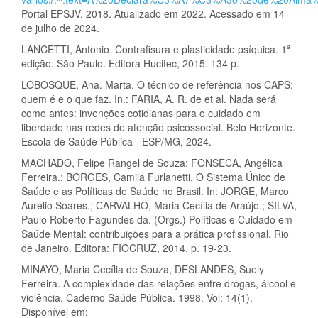
Portal EPSJV. 2018. Atualizado em 2022. Acessado em 14
de julho de 2024.
LANCETTI, Antonio. Contrafisura e plasticidade psíquica. 1ª
edição. São Paulo. Editora Hucitec, 2015. 134 p.
LOBOSQUE, Ana. Marta. O técnico de referência nos CAPS:
quem é e o que faz. In.: FARIA, A. R. de et al. Nada será
como antes: invenções cotidianas para o cuidado em
liberdade nas redes de atenção psicossocial. Belo Horizonte.
Escola de Saúde Pública - ESP/MG, 2024.
MACHADO, Felipe Rangel de Souza; FONSECA, Angélica
Ferreira.; BORGES, Camila Furlanetti. O Sistema Único de
Saúde e as Políticas de Saúde no Brasil. In: JORGE, Marco
Aurélio Soares.; CARVALHO, Maria Cecília de Araújo.; SILVA,
Paulo Roberto Fagundes da. (Orgs.) Políticas e Cuidado em
Saúde Mental: contribuições para a prática profissional. Rio
de Janeiro. Editora: FIOCRUZ, 2014. p. 19-23.
MINAYO, Maria Cecília de Souza, DESLANDES, Suely
Ferreira. A complexidade das relações entre drogas, álcool e
violência. Caderno Saúde Pública. 1998. Vol: 14(1).
Disponível em: