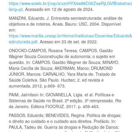
https://www.scielo.br/j/csp/a/xzcHYX4w88D36ZswRjLGVfB/abstrac
lang=pt
. Acessado em 12 de agosto de 2024.
MANZINI, Eduardo. J. Entrevista semiestruturada: análise de
objetivos e de roteiros. Anais. Bauru: USC. 2004. Disponível
em:
https://www.marilia.unesp.br/Home/Instituicao/Docentes/Eduardo
estruturada.pdf
. Acesso em 23 de set. de 2022.
ONOCKO-CAMPOS, Rosana Teresa, CAMPOS, Gastão
Wagner Souza Coconstrução de autonomia: o sujeito em
questão. In: CAMPOS, Gastão Wagner de Souza; MINAYO,
Maria Cecília de Souza; AKERMAN, Marco; DRUMOND
JÚNIOR, Marcos; CARVALHO, Yara Maria de. Tratado de
Saúde Coletiva. São Paulo. Hucitec; 2. ed revista e
aumentada, 2012. p.669- 673.
PAIM, Jairnilson In: GIOVANELLA, Ligia. et al. Políticas e
Sistemas de Saúde no Brasil. 2ª edição. 3ª reimpressão. Rio
de Janeiro. Editora FIOCRUZ. 2017. p. 459-463.
PASSOS, Eduardo; BENEVIDES, Regina. Política de drogas:
o direito ao cuidado e o cuidado aos direitos. Prefácio. In:
PAULA, Tadeu de. Guerra às drogas e Redução de Danos: