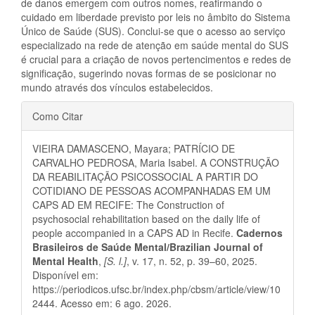
de danos emergem com outros nomes, reafirmando o
cuidado em liberdade previsto por leis no âmbito do Sistema
Único de Saúde (SUS). Conclui-se que o acesso ao serviço
especializado na rede de atenção em saúde mental do SUS
é crucial para a criação de novos pertencimentos e redes de
significação, sugerindo novas formas de se posicionar no
mundo através dos vínculos estabelecidos.
Detalhes
Como Citar
do
VIEIRA DAMASCENO, Mayara; PATRÍCIO DE
artigo
CARVALHO PEDROSA, Maria Isabel. A CONSTRUÇÃO
DA REABILITAÇÃO PSICOSSOCIAL A PARTIR DO
COTIDIANO DE PESSOAS ACOMPANHADAS EM UM
CAPS AD EM RECIFE: The Construction of
psychosocial rehabilitation based on the daily life of
people accompanied in a CAPS AD in Recife.
Cadernos
Brasileiros de Saúde Mental/Brazilian Journal of
Mental Health
,
[S. l.]
, v. 17, n. 52, p. 39–60, 2025.
Disponível em:
https://periodicos.ufsc.br/index.php/cbsm/article/view/10
2444. Acesso em: 6 ago. 2026.