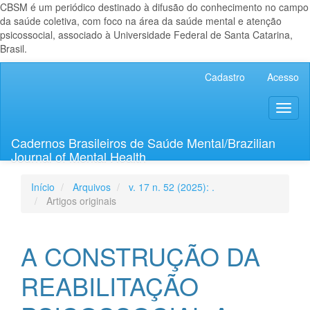
CBSM é um periódico destinado à difusão do conhecimento no campo
da saúde coletiva, com foco na área da saúde mental e atenção
psicossocial, associado à Universidade Federal de Santa Catarina,
Brasil.
Navegação
Cadastro
Acesso
Principal
Conteúdo
Toggl
principal
naviga
Barra
Lateral
Cadernos Brasileiros de Saúde Mental/Brazilian
Journal of Mental Health
Início
Arquivos
v. 17 n. 52 (2025): .
Artigos originais
A CONSTRUÇÃO DA
REABILITAÇÃO