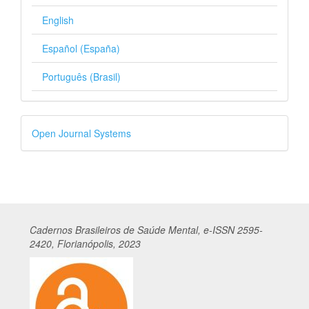
English
Español (España)
Português (Brasil)
Desenvolvido
Open Journal Systems
por
Cadernos
Br
asileiros
de Saúde Mental, e-ISSN 2595-
2420, Florianópolis, 2023