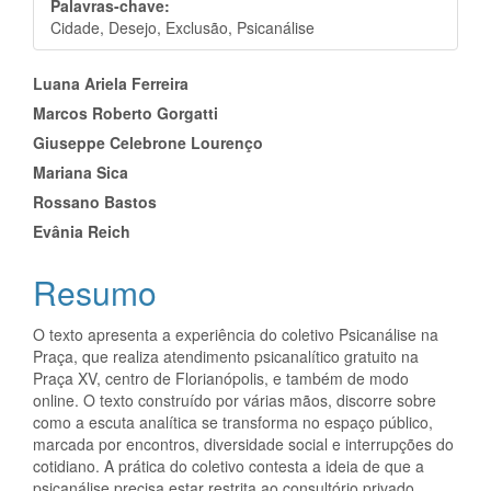
Palavras-chave:
Cidade, Desejo, Exclusão, Psicanálise
Conteúdo
Luana Ariela Ferreira
Marcos Roberto Gorgatti
do
Giuseppe Celebrone Lourenço
artigo
Mariana Sica
principal
Rossano Bastos
Evânia Reich
Resumo
O texto apresenta a experiência do coletivo Psicanálise na
Praça, que realiza atendimento psicanalítico gratuito na
Praça XV, centro de Florianópolis, e também de modo
online. O texto construído por várias mãos, discorre sobre
como a escuta analítica se transforma no espaço público,
marcada por encontros, diversidade social e interrupções do
cotidiano. A prática do coletivo contesta a ideia de que a
psicanálise precisa estar restrita ao consultório privado,