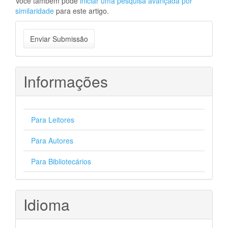
Você também pode
iniciar uma pesquisa avançada por
similaridade
para este artigo.
Enviar
Enviar Submissão
Submissão
Informações
Para Leitores
Para Autores
Para Bibliotecários
Idioma