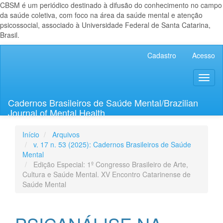
CBSM é um periódico destinado à difusão do conhecimento no campo
da saúde coletiva, com foco na área da saúde mental e atenção
psicossocial, associado à Universidade Federal de Santa Catarina,
Brasil.
Navegação
Cadastro
Acesso
Principal
Conteúdo
Toggl
principal
naviga
Barra
Lateral
Cadernos Brasileiros de Saúde Mental/Brazilian
Journal of Mental Health
Início
Arquivos
v. 17 n. 53 (2025): Cadernos Brasileiros de Saúde
Mental
Edição Especial: 1º Congresso Brasileiro de Arte,
Cultura e Saúde Mental. XV Encontro Catarinense de
Saúde Mental