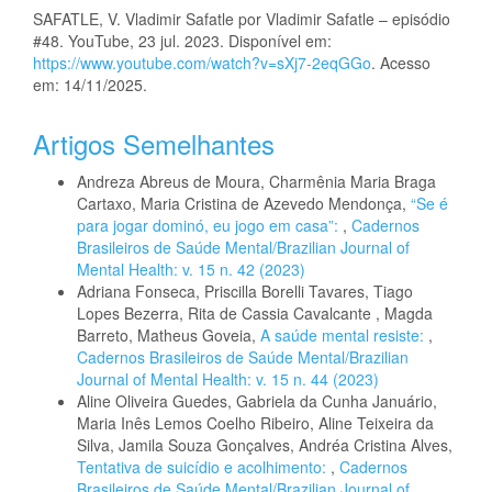
SAFATLE, V. Vladimir Safatle por Vladimir Safatle – episódio
#48. YouTube, 23 jul. 2023. Disponível em:
https://www.youtube.com/watch?v=sXj7-2eqGGo
. Acesso
em: 14/11/2025.
Artigos Semelhantes
Andreza Abreus de Moura, Charmênia Maria Braga
Cartaxo, Maria Cristina de Azevedo Mendonça,
“Se é
para jogar dominó, eu jogo em casa”:
,
Cadernos
Brasileiros de Saúde Mental/Brazilian Journal of
Mental Health: v. 15 n. 42 (2023)
Adriana Fonseca, Priscilla Borelli Tavares, Tiago
Lopes Bezerra, Rita de Cassia Cavalcante , Magda
Barreto, Matheus Goveia,
A saúde mental resiste:
,
Cadernos Brasileiros de Saúde Mental/Brazilian
Journal of Mental Health: v. 15 n. 44 (2023)
Aline Oliveira Guedes, Gabriela da Cunha Januário,
Maria Inês Lemos Coelho Ribeiro, Aline Teixeira da
Silva, Jamila Souza Gonçalves, Andréa Cristina Alves,
Tentativa de suicídio e acolhimento:
,
Cadernos
Brasileiros de Saúde Mental/Brazilian Journal of