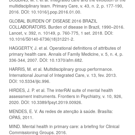
multidisciplinary team. Primary Care, v. 43, n. 2, p. 177-190,
2016. DOI: 10.1016/j.pop.2016.01.00.
GLOBAL BURDEN OF DISEASE 2016 BRAZIL
COLLABORATORS. Burden of disease in Brazil, 1990–2016.
Lancet, v. 392, n. 10149, p. 760-775, 1 set. 2018. DOI:
10.1016/S0140-6736(18)31221-2.
HAGGERTY, J. et al. Operational definitions of attributes of
primary health care. Annals of Family Medicine, v. 5, n. 4, p.
336-344, 2007. DOI: 10.1370/afm.682.
HARRIS, M. et al. Multidisciplinary group performance.
International Journal of Integrated Care, v. 13, fev. 2013.
DOI: 10.5334/ijic.996.
HIRDES, J. P. et al. The interRAI suite of mental health
assessment instruments. Frontiers in Psychiatry, v. 10, 926,
2020. DOI: 10.3389/fpsyt.2019.00926.
MENDES, E. V. As redes de atenção à saúde. Brasília:
OPAS, 2011.
MIND. Mental health in primary care: a briefing for Clinical
Commissioning Groups. 2016.