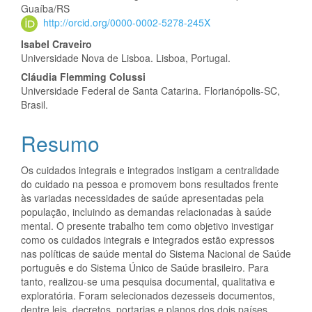
Guaíba/RS
artigo
http://orcid.org/0000-0002-5278-245X
principal
Isabel Craveiro
Universidade Nova de Lisboa. Lisboa, Portugal.
Cláudia Flemming Colussi
Universidade Federal de Santa Catarina. Florianópolis-SC,
Brasil.
Resumo
Os cuidados integrais e integrados instigam a centralidade
do cuidado na pessoa e promovem bons resultados frente
às variadas necessidades de saúde apresentadas pela
população, incluindo as demandas relacionadas à saúde
mental. O presente trabalho tem como objetivo investigar
como os cuidados integrais e integrados estão expressos
nas políticas de saúde mental do Sistema Nacional de Saúde
português e do Sistema Único de Saúde brasileiro. Para
tanto, realizou-se uma pesquisa documental, qualitativa e
exploratória. Foram selecionados dezesseis documentos,
dentre leis, decretos, portarias e planos dos dois países,