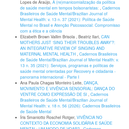
Lopes de Araújo,
A (re)manicomialização da política
de saúde mental em tempos bolsonaristas:
,
Cadernos
Brasileiros de Saúde Mental/Brazilian Journal of
Mental Health: v. 13 n. 37 (2021): Política de Saúde
Mental no Brasil e Atenção Psicossocial: Compromisso
com a ética e a ciência
Elizabeth Brown Vallim Brisola , Beatriz Ilari,
CAN
MOTHERS JUST ‘SING THEIR TROUBLES AWAY’?:
AN INTEGRATIVE REVIEW OF SINGING AND
MATERNAL MENTAL HEALTH
,
Cadernos Brasileiros
de Saúde Mental/Brazilian Journal of Mental Health: v.
13 n. 35 (2021): Serviços, programas e políticas de
saúde mental orientadas por Recovery e cidadania -
panorama internacional - Parte I
Ana Paula Chagas Monteiro Leite,
DANÇA,
MOVIMENTO E VIVÊNCIA SENSORIAL: DANÇA DO
VENTRE COMO EXPRESSÃO DE SI
,
Cadernos
Brasileiros de Saúde Mental/Brazilian Journal of
Mental Health: v. 18 n. 56 (2026): Cadernos Brasileiros
de Saúde Mental
Íris Smaniotto Roschel Rotger,
VIVÊNCIA NO
CONTEXTO DA ECONOMIA SOLIDÁRIA E SAÚDE
MENTAL: UM MODO DE VOAR?
,
Cadernos