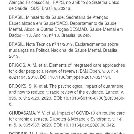
Atenção Psicossocial - RAPS, no âmbito do Sistema Único
de Saúde - SUS. Brasília, 2024a.
BRASIL. Ministério da Saúde. Secretaria de Atenção
Especializada em Saúde/SAES. Departamento de Saúde
Mental, Álcool e Outras Drogas/DESMAD. Saúde Mental em
Dados – 13, Ano 19, nº 13. Brasília, 2024b.
BRASIL. Nota Técnica nº 11/2019. Esclarecimentos sobre
mudanças na Política Nacional de Saúde Mental. Brasília,
2019.
BRIGGS, A. M. et al. Elements of integrated care approaches
for older people: a review of reviews. BMJ Open, v. 8, n. 4,
e021194, 2018. DOI: 10.1136/bmjopen-2017-021194.
BROOKS, S. K. et al. The psychological impact of quarantine
and how to reduce it: rapid review of the evidence. Lancet, v.
395, p. 912-920, 2020. DOI: 10.1016/S0140-6736(20)30460-
8.
CHUDASAMA, Y. V. et al. Impact of COVID-19 on routine care
for chronic diseases. Diabetes & Metabolic Syndrome, v. 14,
n. 5, p. 965-967, 2020. DOI: 10.1016/j.dsx.2020.06.042.
DOBBINS, M. I. et al. Integrated care and the evolution of the