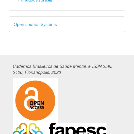
Desenvolvido
Open Journal Systems
por
Cadernos
Br
asileiros
de Saúde Mental, e-ISSN 2595-
2420, Florianópolis, 2023