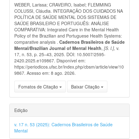
do
WEBER, Larissa; CRAVEIRO, Isabel; FLEMMING
artigo
COLUSSI, Cláudia. INTEGRAÇÃO DOS CUIDADOS NA
POLÍTICA DE SAÚDE MENTAL DOS SISTEMAS DE
SAÚDE BRASILEIRO E PORTUGUÊS: ANÁLISE
COMPARATIVA: Integrated Care in the Mental Health
Policy of the Brazilian and Portuguese Health Systems:
comparative analysis .
Cadernos Brasileiros de Saúde
Mental/Brazilian Journal of Mental Health
,
[S. l.]
, v.
17, n. 53, p. 25–43, 2025. DOI: 10.5007/2595-
2420.2025.e109867. Disponível em:
https://periodicos.ufsc.br/index.php/cbsm/article/view/10
9867. Acesso em: 8 ago. 2026.
Fomatos de Citação
Baixar Citação
Edição
v. 17 n. 53 (2025): Cadernos Brasileiros de Saúde
Mental