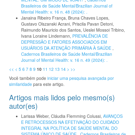
Brasileiros de Saúde Mental/Brazilian Journal of
Mental Health: v. 16 n. 48 (2024): .
Janaina Ribeiro França, Bruna Chaves Lopes,
Gustavo Olszanski Acrani, Priscila Pavan Detoni,
Raimundo Mauricio dos Santos, Ueslei Mossoi Tribino,
Ivana Loraine Lindemann,
PREVALÊNCIA DE
DEPRESSÃO E FATORES ASSOCIADOS EM
USUÁRIOS DA ATENÇÃO PRIMÁRIA À SAÚDE
,
Cadernos Brasileiros de Saúde Mental/Brazilian
Journal of Mental Health: v. 16 n. 49 (2024): .
<<
<
5
6
7
8
9
10
11
12
13
14
>
>>
Você também pode
iniciar uma pesquisa avançada por
similaridade
para este artigo.
Artigos mais lidos pelo mesmo(s)
autor(es)
Larissa Weber, Cláudia Flemming Colussi,
AVANÇOS
E RETROCESSOS NA EFETIVAÇÃO DO CUIDADO
INTEGRAL NA POLÍTICA DE SAÚDE MENTAL DO
SISTEMA ÚNICO DE SAÚDE
,
Cadernos Brasileiros de