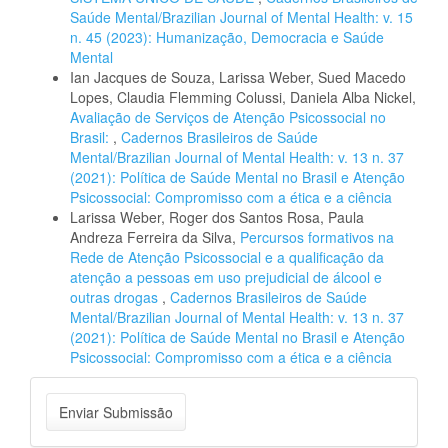
Saúde Mental/Brazilian Journal of Mental Health: v. 15
n. 45 (2023): Humanização, Democracia e Saúde
Mental
Ian Jacques de Souza, Larissa Weber, Sued Macedo
Lopes, Claudia Flemming Colussi, Daniela Alba Nickel,
Avaliação de Serviços de Atenção Psicossocial no
Brasil:
,
Cadernos Brasileiros de Saúde
Mental/Brazilian Journal of Mental Health: v. 13 n. 37
(2021): Política de Saúde Mental no Brasil e Atenção
Psicossocial: Compromisso com a ética e a ciência
Larissa Weber, Roger dos Santos Rosa, Paula
Andreza Ferreira da Silva,
Percursos formativos na
Rede de Atenção Psicossocial e a qualificação da
atenção a pessoas em uso prejudicial de álcool e
outras drogas
,
Cadernos Brasileiros de Saúde
Mental/Brazilian Journal of Mental Health: v. 13 n. 37
(2021): Política de Saúde Mental no Brasil e Atenção
Psicossocial: Compromisso com a ética e a ciência
Enviar
Enviar Submissão
Submissão