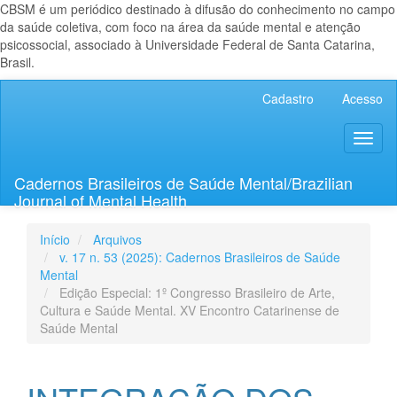
CBSM é um periódico destinado à difusão do conhecimento no campo
da saúde coletiva, com foco na área da saúde mental e atenção
psicossocial, associado à Universidade Federal de Santa Catarina,
Brasil.
Navegação
Cadastro
Acesso
Principal
Conteúdo
Toggl
principal
naviga
Barra
Lateral
Cadernos Brasileiros de Saúde Mental/Brazilian
Journal of Mental Health
Início
Arquivos
v. 17 n. 53 (2025): Cadernos Brasileiros de Saúde
Mental
Edição Especial: 1º Congresso Brasileiro de Arte,
Cultura e Saúde Mental. XV Encontro Catarinense de
Saúde Mental