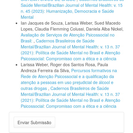
Saúde Mental/Brazilian Journal of Mental Health: v. 15
n. 45 (2023): Humanização, Democracia e Saúde
Mental
Ian Jacques de Souza, Larissa Weber, Sued Macedo
Lopes, Claudia Flemming Colussi, Daniela Alba Nickel,
Avaliação de Serviços de Atenção Psicossocial no
Brasil:
,
Cadernos Brasileiros de Saúde
Mental/Brazilian Journal of Mental Health: v. 13 n. 37
(2021): Política de Saúde Mental no Brasil e Atenção
Psicossocial: Compromisso com a ética e a ciência
Larissa Weber, Roger dos Santos Rosa, Paula
Andreza Ferreira da Silva,
Percursos formativos na
Rede de Atenção Psicossocial e a qualificação da
atenção a pessoas em uso prejudicial de álcool e
outras drogas
,
Cadernos Brasileiros de Saúde
Mental/Brazilian Journal of Mental Health: v. 13 n. 37
(2021): Política de Saúde Mental no Brasil e Atenção
Psicossocial: Compromisso com a ética e a ciência
Enviar
Enviar Submissão
Submissão