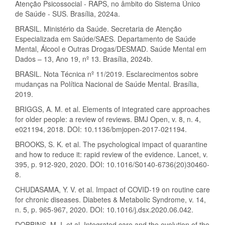
Atenção Psicossocial - RAPS, no âmbito do Sistema Único
de Saúde - SUS. Brasília, 2024a.
BRASIL. Ministério da Saúde. Secretaria de Atenção
Especializada em Saúde/SAES. Departamento de Saúde
Mental, Álcool e Outras Drogas/DESMAD. Saúde Mental em
Dados – 13, Ano 19, nº 13. Brasília, 2024b.
BRASIL. Nota Técnica nº 11/2019. Esclarecimentos sobre
mudanças na Política Nacional de Saúde Mental. Brasília,
2019.
BRIGGS, A. M. et al. Elements of integrated care approaches
for older people: a review of reviews. BMJ Open, v. 8, n. 4,
e021194, 2018. DOI: 10.1136/bmjopen-2017-021194.
BROOKS, S. K. et al. The psychological impact of quarantine
and how to reduce it: rapid review of the evidence. Lancet, v.
395, p. 912-920, 2020. DOI: 10.1016/S0140-6736(20)30460-
8.
CHUDASAMA, Y. V. et al. Impact of COVID-19 on routine care
for chronic diseases. Diabetes & Metabolic Syndrome, v. 14,
n. 5, p. 965-967, 2020. DOI: 10.1016/j.dsx.2020.06.042.
DOBBINS, M. I. et al. Integrated care and the evolution of the