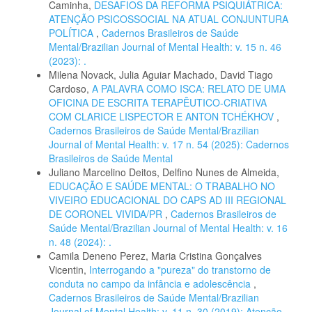
Caminha,
DESAFIOS DA REFORMA PSIQUIÁTRICA:
ATENÇÃO PSICOSSOCIAL NA ATUAL CONJUNTURA
POLÍTICA
,
Cadernos Brasileiros de Saúde
Mental/Brazilian Journal of Mental Health: v. 15 n. 46
(2023): .
Milena Novack, Julia Aguiar Machado, David Tiago
Cardoso,
A PALAVRA COMO ISCA: RELATO DE UMA
OFICINA DE ESCRITA TERAPÊUTICO-CRIATIVA
COM CLARICE LISPECTOR E ANTON TCHÉKHOV
,
Cadernos Brasileiros de Saúde Mental/Brazilian
Journal of Mental Health: v. 17 n. 54 (2025): Cadernos
Brasileiros de Saúde Mental
Juliano Marcelino Deitos, Delfino Nunes de Almeida,
EDUCAÇÃO E SAÚDE MENTAL: O TRABALHO NO
VIVEIRO EDUCACIONAL DO CAPS AD III REGIONAL
DE CORONEL VIVIDA/PR
,
Cadernos Brasileiros de
Saúde Mental/Brazilian Journal of Mental Health: v. 16
n. 48 (2024): .
Camila Deneno Perez, Maria Cristina Gonçalves
Vicentin,
Interrogando a "pureza" do transtorno de
conduta no campo da infância e adolescência
,
Cadernos Brasileiros de Saúde Mental/Brazilian
Journal of Mental Health: v. 11 n. 30 (2019): Atenção