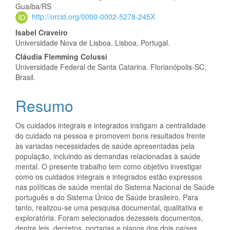
Guaíba/RS
artigo
http://orcid.org/0000-0002-5278-245X
principal
Isabel Craveiro
Universidade Nova de Lisboa. Lisboa, Portugal.
Cláudia Flemming Colussi
Universidade Federal de Santa Catarina. Florianópolis-SC,
Brasil.
Resumo
Os cuidados integrais e integrados instigam a centralidade
do cuidado na pessoa e promovem bons resultados frente
às variadas necessidades de saúde apresentadas pela
população, incluindo as demandas relacionadas à saúde
mental. O presente trabalho tem como objetivo investigar
como os cuidados integrais e integrados estão expressos
nas políticas de saúde mental do Sistema Nacional de Saúde
português e do Sistema Único de Saúde brasileiro. Para
tanto, realizou-se uma pesquisa documental, qualitativa e
exploratória. Foram selecionados dezesseis documentos,
dentre leis, decretos, portarias e planos dos dois países,