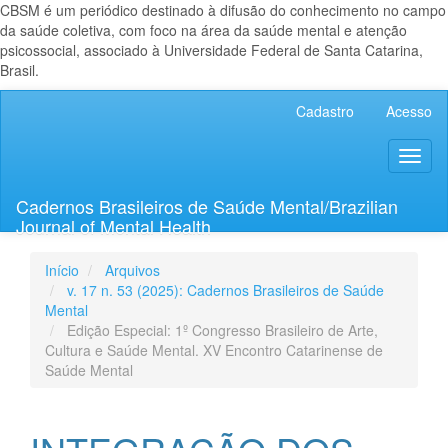
CBSM é um periódico destinado à difusão do conhecimento no campo
da saúde coletiva, com foco na área da saúde mental e atenção
psicossocial, associado à Universidade Federal de Santa Catarina,
Brasil.
Navegação
Cadastro
Acesso
Principal
Conteúdo
Toggl
principal
naviga
Barra
Lateral
Cadernos Brasileiros de Saúde Mental/Brazilian
Journal of Mental Health
Início
Arquivos
v. 17 n. 53 (2025): Cadernos Brasileiros de Saúde
Mental
Edição Especial: 1º Congresso Brasileiro de Arte,
Cultura e Saúde Mental. XV Encontro Catarinense de
Saúde Mental