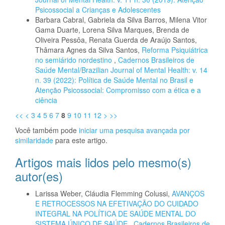
Psicossocial a Crianças e Adolescentes
Barbara Cabral, Gabriela da Silva Barros, Milena Vitor
Gama Duarte, Lorena Silva Marques, Brenda de
Oliveira Pessôa, Renata Guerda de Araújo Santos,
Thâmara Agnes da Silva Santos,
Reforma Psiquiátrica
no semiárido nordestino
,
Cadernos Brasileiros de
Saúde Mental/Brazilian Journal of Mental Health: v. 14
n. 39 (2022): Política de Saúde Mental no Brasil e
Atenção Psicossocial: Compromisso com a ética e a
ciência
<<
<
3
4
5
6
7
8
9
10
11
12
>
>>
Você também pode
iniciar uma pesquisa avançada por
similaridade
para este artigo.
Artigos mais lidos pelo mesmo(s)
autor(es)
Larissa Weber, Cláudia Flemming Colussi,
AVANÇOS
E RETROCESSOS NA EFETIVAÇÃO DO CUIDADO
INTEGRAL NA POLÍTICA DE SAÚDE MENTAL DO
SISTEMA ÚNICO DE SAÚDE
,
Cadernos Brasileiros de