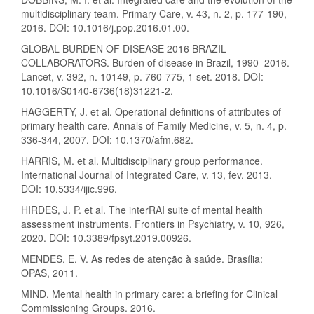
multidisciplinary team. Primary Care, v. 43, n. 2, p. 177-190,
2016. DOI: 10.1016/j.pop.2016.01.00.
GLOBAL BURDEN OF DISEASE 2016 BRAZIL
COLLABORATORS. Burden of disease in Brazil, 1990–2016.
Lancet, v. 392, n. 10149, p. 760-775, 1 set. 2018. DOI:
10.1016/S0140-6736(18)31221-2.
HAGGERTY, J. et al. Operational definitions of attributes of
primary health care. Annals of Family Medicine, v. 5, n. 4, p.
336-344, 2007. DOI: 10.1370/afm.682.
HARRIS, M. et al. Multidisciplinary group performance.
International Journal of Integrated Care, v. 13, fev. 2013.
DOI: 10.5334/ijic.996.
HIRDES, J. P. et al. The interRAI suite of mental health
assessment instruments. Frontiers in Psychiatry, v. 10, 926,
2020. DOI: 10.3389/fpsyt.2019.00926.
MENDES, E. V. As redes de atenção à saúde. Brasília:
OPAS, 2011.
MIND. Mental health in primary care: a briefing for Clinical
Commissioning Groups. 2016.