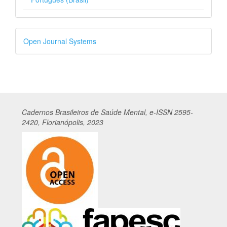
Desenvolvido
Open Journal Systems
por
Cadernos
Br
asileiros
de Saúde Mental, e-ISSN 2595-
2420, Florianópolis, 2023