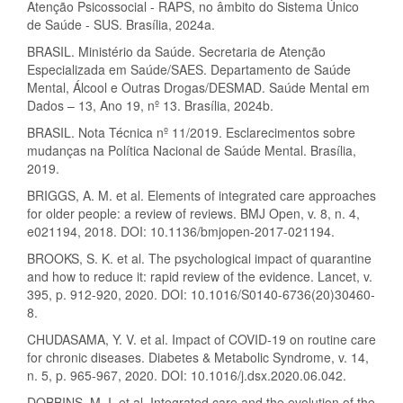
Atenção Psicossocial - RAPS, no âmbito do Sistema Único
de Saúde - SUS. Brasília, 2024a.
BRASIL. Ministério da Saúde. Secretaria de Atenção
Especializada em Saúde/SAES. Departamento de Saúde
Mental, Álcool e Outras Drogas/DESMAD. Saúde Mental em
Dados – 13, Ano 19, nº 13. Brasília, 2024b.
BRASIL. Nota Técnica nº 11/2019. Esclarecimentos sobre
mudanças na Política Nacional de Saúde Mental. Brasília,
2019.
BRIGGS, A. M. et al. Elements of integrated care approaches
for older people: a review of reviews. BMJ Open, v. 8, n. 4,
e021194, 2018. DOI: 10.1136/bmjopen-2017-021194.
BROOKS, S. K. et al. The psychological impact of quarantine
and how to reduce it: rapid review of the evidence. Lancet, v.
395, p. 912-920, 2020. DOI: 10.1016/S0140-6736(20)30460-
8.
CHUDASAMA, Y. V. et al. Impact of COVID-19 on routine care
for chronic diseases. Diabetes & Metabolic Syndrome, v. 14,
n. 5, p. 965-967, 2020. DOI: 10.1016/j.dsx.2020.06.042.
DOBBINS, M. I. et al. Integrated care and the evolution of the