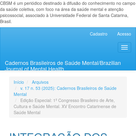
CBSM é um periódico destinado à difusão do conhecimento no campo
da saúde coletiva, com foco na área da saúde mental e atenção
psicossocial, associado à Universidade Federal de Santa Catarina,
Brasil.
Navegação
Cadastro
Acesso
Principal
Conteúdo
Toggl
principal
naviga
Barra
Lateral
Cadernos Brasileiros de Saúde Mental/Brazilian
Journal of Mental Health
Início
Arquivos
v. 17 n. 53 (2025): Cadernos Brasileiros de Saúde
Mental
Edição Especial: 1º Congresso Brasileiro de Arte,
Cultura e Saúde Mental. XV Encontro Catarinense de
Saúde Mental