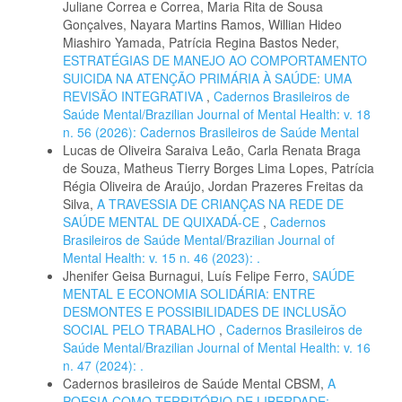
Juliane Correa e Correa, Maria Rita de Sousa
Gonçalves, Nayara Martins Ramos, Willian Hideo
Miashiro Yamada, Patrícia Regina Bastos Neder,
ESTRATÉGIAS DE MANEJO AO COMPORTAMENTO
SUICIDA NA ATENÇÃO PRIMÁRIA À SAÚDE: UMA
REVISÃO INTEGRATIVA
,
Cadernos Brasileiros de
Saúde Mental/Brazilian Journal of Mental Health: v. 18
n. 56 (2026): Cadernos Brasileiros de Saúde Mental
Lucas de Oliveira Saraiva Leão, Carla Renata Braga
de Souza, Matheus Tierry Borges Lima Lopes, Patrícia
Régia Oliveira de Araújo, Jordan Prazeres Freitas da
Silva,
A TRAVESSIA DE CRIANÇAS NA REDE DE
SAÚDE MENTAL DE QUIXADÁ-CE
,
Cadernos
Brasileiros de Saúde Mental/Brazilian Journal of
Mental Health: v. 15 n. 46 (2023): .
Jhenifer Geisa Burnagui, Luís Felipe Ferro,
SAÚDE
MENTAL E ECONOMIA SOLIDÁRIA: ENTRE
DESMONTES E POSSIBILIDADES DE INCLUSÃO
SOCIAL PELO TRABALHO
,
Cadernos Brasileiros de
Saúde Mental/Brazilian Journal of Mental Health: v. 16
n. 47 (2024): .
Cadernos brasileiros de Saúde Mental CBSM,
A
POESIA COMO TERRITÓRIO DE LIBERDADE: