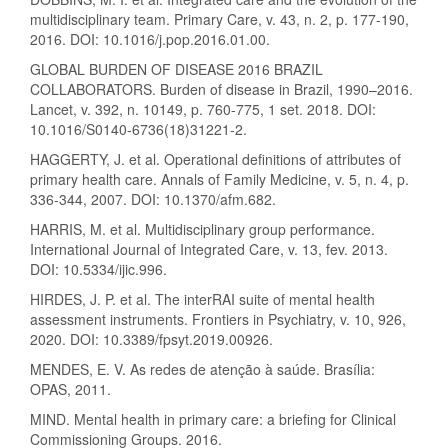
multidisciplinary team. Primary Care, v. 43, n. 2, p. 177-190,
2016. DOI: 10.1016/j.pop.2016.01.00.
GLOBAL BURDEN OF DISEASE 2016 BRAZIL
COLLABORATORS. Burden of disease in Brazil, 1990–2016.
Lancet, v. 392, n. 10149, p. 760-775, 1 set. 2018. DOI:
10.1016/S0140-6736(18)31221-2.
HAGGERTY, J. et al. Operational definitions of attributes of
primary health care. Annals of Family Medicine, v. 5, n. 4, p.
336-344, 2007. DOI: 10.1370/afm.682.
HARRIS, M. et al. Multidisciplinary group performance.
International Journal of Integrated Care, v. 13, fev. 2013.
DOI: 10.5334/ijic.996.
HIRDES, J. P. et al. The interRAI suite of mental health
assessment instruments. Frontiers in Psychiatry, v. 10, 926,
2020. DOI: 10.3389/fpsyt.2019.00926.
MENDES, E. V. As redes de atenção à saúde. Brasília:
OPAS, 2011.
MIND. Mental health in primary care: a briefing for Clinical
Commissioning Groups. 2016.