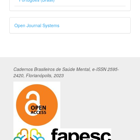
Desenvolvido
Open Journal Systems
por
Cadernos
Br
asileiros
de Saúde Mental, e-ISSN 2595-
2420, Florianópolis, 2023