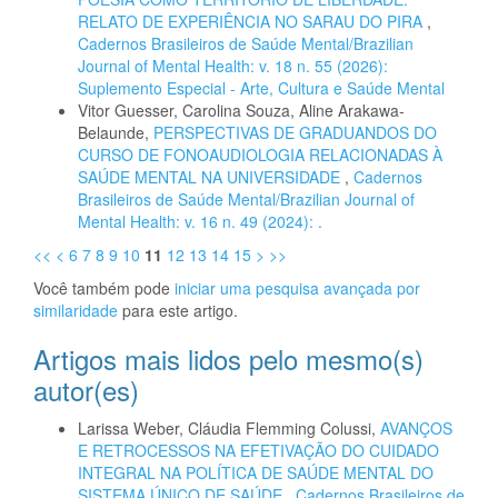
RELATO DE EXPERIÊNCIA NO SARAU DO PIRA
,
Cadernos Brasileiros de Saúde Mental/Brazilian
Journal of Mental Health: v. 18 n. 55 (2026):
Suplemento Especial - Arte, Cultura e Saúde Mental
Vitor Guesser, Carolina Souza, Aline Arakawa-
Belaunde,
PERSPECTIVAS DE GRADUANDOS DO
CURSO DE FONOAUDIOLOGIA RELACIONADAS À
SAÚDE MENTAL NA UNIVERSIDADE
,
Cadernos
Brasileiros de Saúde Mental/Brazilian Journal of
Mental Health: v. 16 n. 49 (2024): .
<<
<
6
7
8
9
10
11
12
13
14
15
>
>>
Você também pode
iniciar uma pesquisa avançada por
similaridade
para este artigo.
Artigos mais lidos pelo mesmo(s)
autor(es)
Larissa Weber, Cláudia Flemming Colussi,
AVANÇOS
E RETROCESSOS NA EFETIVAÇÃO DO CUIDADO
INTEGRAL NA POLÍTICA DE SAÚDE MENTAL DO
SISTEMA ÚNICO DE SAÚDE
,
Cadernos Brasileiros de