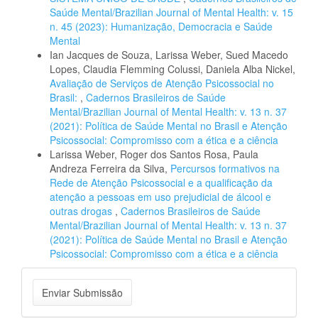
Saúde Mental/Brazilian Journal of Mental Health: v. 15
n. 45 (2023): Humanização, Democracia e Saúde
Mental
Ian Jacques de Souza, Larissa Weber, Sued Macedo
Lopes, Claudia Flemming Colussi, Daniela Alba Nickel,
Avaliação de Serviços de Atenção Psicossocial no
Brasil:
,
Cadernos Brasileiros de Saúde
Mental/Brazilian Journal of Mental Health: v. 13 n. 37
(2021): Política de Saúde Mental no Brasil e Atenção
Psicossocial: Compromisso com a ética e a ciência
Larissa Weber, Roger dos Santos Rosa, Paula
Andreza Ferreira da Silva,
Percursos formativos na
Rede de Atenção Psicossocial e a qualificação da
atenção a pessoas em uso prejudicial de álcool e
outras drogas
,
Cadernos Brasileiros de Saúde
Mental/Brazilian Journal of Mental Health: v. 13 n. 37
(2021): Política de Saúde Mental no Brasil e Atenção
Psicossocial: Compromisso com a ética e a ciência
Enviar
Enviar Submissão
Submissão