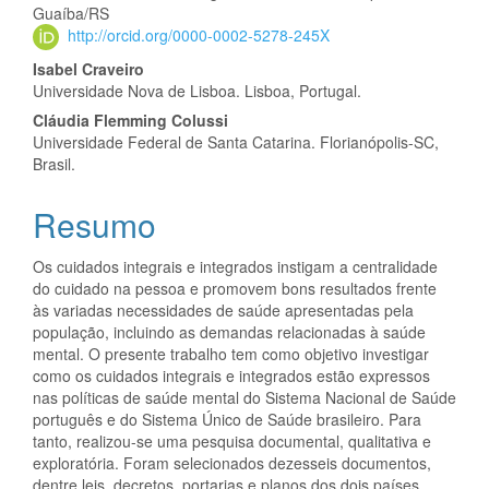
Guaíba/RS
artigo
http://orcid.org/0000-0002-5278-245X
principal
Isabel Craveiro
Universidade Nova de Lisboa. Lisboa, Portugal.
Cláudia Flemming Colussi
Universidade Federal de Santa Catarina. Florianópolis-SC,
Brasil.
Resumo
Os cuidados integrais e integrados instigam a centralidade
do cuidado na pessoa e promovem bons resultados frente
às variadas necessidades de saúde apresentadas pela
população, incluindo as demandas relacionadas à saúde
mental. O presente trabalho tem como objetivo investigar
como os cuidados integrais e integrados estão expressos
nas políticas de saúde mental do Sistema Nacional de Saúde
português e do Sistema Único de Saúde brasileiro. Para
tanto, realizou-se uma pesquisa documental, qualitativa e
exploratória. Foram selecionados dezesseis documentos,
dentre leis, decretos, portarias e planos dos dois países,