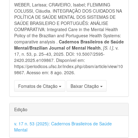
do
WEBER, Larissa; CRAVEIRO, Isabel; FLEMMING
artigo
COLUSSI, Cláudia. INTEGRAÇÃO DOS CUIDADOS NA
POLÍTICA DE SAÚDE MENTAL DOS SISTEMAS DE
SAÚDE BRASILEIRO E PORTUGUÊS: ANÁLISE
COMPARATIVA: Integrated Care in the Mental Health
Policy of the Brazilian and Portuguese Health Systems:
comparative analysis .
Cadernos Brasileiros de Saúde
Mental/Brazilian Journal of Mental Health
,
[S. l.]
, v.
17, n. 53, p. 25–43, 2025. DOI: 10.5007/2595-
2420.2025.e109867. Disponível em:
https://periodicos.ufsc.br/index.php/cbsm/article/view/10
9867. Acesso em: 8 ago. 2026.
Fomatos de Citação
Baixar Citação
Edição
v. 17 n. 53 (2025): Cadernos Brasileiros de Saúde
Mental