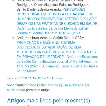
Rodríguez, Oscar Alejandro Palacios Rodríguez,
Benito Daniel Estrada Aranda,
PERCEPÇÕES
CONSTRUÍDAS EM TORNO DA SEXUALIDADE DE
HOMENS COM TRANSTORNO AFETIVO BIPOLAR E
DESAFIOS NAS PRÁTICAS DE CUIDADO EM SAÚDE
,
Cadernos Brasileiros de Saúde Mental/Brazilian
Journal of Mental Health: v. 16 n. 47 (2024): .
Cadernos brasileiros de Saúde Mental CBSM,
PROMOÇÃO DE SAÚDE NO SISTEMA
SOCIOEDUCATIVO: ADAPTAÇÃO DE UMA
METODOLOGIA DIALÓGICA COM ADOLESCENTES
EM PRIVAÇÃO DE LIBERDADE
,
Cadernos Brasileiros
de Saúde Mental/Brazilian Journal of Mental Health: v.
18 n. 55 (2026): Suplemento Especial - Arte, Cultura e
Saúde Mental
<<
<
7
8
9
10
11
12
13
14
15
16
>
>>
Você também pode
iniciar uma pesquisa avançada por
similaridade
para este artigo.
Artigos mais lidos pelo mesmo(s)