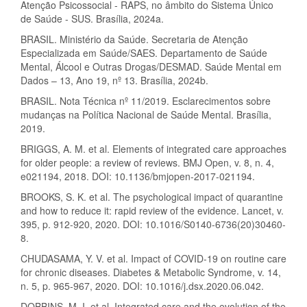
Atenção Psicossocial - RAPS, no âmbito do Sistema Único
de Saúde - SUS. Brasília, 2024a.
BRASIL. Ministério da Saúde. Secretaria de Atenção
Especializada em Saúde/SAES. Departamento de Saúde
Mental, Álcool e Outras Drogas/DESMAD. Saúde Mental em
Dados – 13, Ano 19, nº 13. Brasília, 2024b.
BRASIL. Nota Técnica nº 11/2019. Esclarecimentos sobre
mudanças na Política Nacional de Saúde Mental. Brasília,
2019.
BRIGGS, A. M. et al. Elements of integrated care approaches
for older people: a review of reviews. BMJ Open, v. 8, n. 4,
e021194, 2018. DOI: 10.1136/bmjopen-2017-021194.
BROOKS, S. K. et al. The psychological impact of quarantine
and how to reduce it: rapid review of the evidence. Lancet, v.
395, p. 912-920, 2020. DOI: 10.1016/S0140-6736(20)30460-
8.
CHUDASAMA, Y. V. et al. Impact of COVID-19 on routine care
for chronic diseases. Diabetes & Metabolic Syndrome, v. 14,
n. 5, p. 965-967, 2020. DOI: 10.1016/j.dsx.2020.06.042.
DOBBINS, M. I. et al. Integrated care and the evolution of the