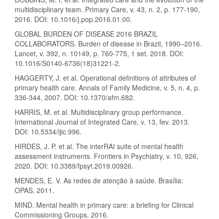
multidisciplinary team. Primary Care, v. 43, n. 2, p. 177-190,
2016. DOI: 10.1016/j.pop.2016.01.00.
GLOBAL BURDEN OF DISEASE 2016 BRAZIL
COLLABORATORS. Burden of disease in Brazil, 1990–2016.
Lancet, v. 392, n. 10149, p. 760-775, 1 set. 2018. DOI:
10.1016/S0140-6736(18)31221-2.
HAGGERTY, J. et al. Operational definitions of attributes of
primary health care. Annals of Family Medicine, v. 5, n. 4, p.
336-344, 2007. DOI: 10.1370/afm.682.
HARRIS, M. et al. Multidisciplinary group performance.
International Journal of Integrated Care, v. 13, fev. 2013.
DOI: 10.5334/ijic.996.
HIRDES, J. P. et al. The interRAI suite of mental health
assessment instruments. Frontiers in Psychiatry, v. 10, 926,
2020. DOI: 10.3389/fpsyt.2019.00926.
MENDES, E. V. As redes de atenção à saúde. Brasília:
OPAS, 2011.
MIND. Mental health in primary care: a briefing for Clinical
Commissioning Groups. 2016.