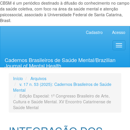
CBSM é um periódico destinado à difusão do conhecimento no campo
da saúde coletiva, com foco na área da saúde mental e atenção
psicossocial, associado à Universidade Federal de Santa Catarina,
Brasil.
Navegação
Cadastro
Acesso
Principal
Conteúdo
Toggl
principal
naviga
Barra
Lateral
Cadernos Brasileiros de Saúde Mental/Brazilian
Journal of Mental Health
Início
Arquivos
v. 17 n. 53 (2025): Cadernos Brasileiros de Saúde
Mental
Edição Especial: 1º Congresso Brasileiro de Arte,
Cultura e Saúde Mental. XV Encontro Catarinense de
Saúde Mental