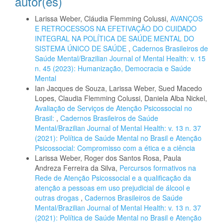
autor(es)
Larissa Weber, Cláudia Flemming Colussi,
AVANÇOS
E RETROCESSOS NA EFETIVAÇÃO DO CUIDADO
INTEGRAL NA POLÍTICA DE SAÚDE MENTAL DO
SISTEMA ÚNICO DE SAÚDE
,
Cadernos Brasileiros de
Saúde Mental/Brazilian Journal of Mental Health: v. 15
n. 45 (2023): Humanização, Democracia e Saúde
Mental
Ian Jacques de Souza, Larissa Weber, Sued Macedo
Lopes, Claudia Flemming Colussi, Daniela Alba Nickel,
Avaliação de Serviços de Atenção Psicossocial no
Brasil:
,
Cadernos Brasileiros de Saúde
Mental/Brazilian Journal of Mental Health: v. 13 n. 37
(2021): Política de Saúde Mental no Brasil e Atenção
Psicossocial: Compromisso com a ética e a ciência
Larissa Weber, Roger dos Santos Rosa, Paula
Andreza Ferreira da Silva,
Percursos formativos na
Rede de Atenção Psicossocial e a qualificação da
atenção a pessoas em uso prejudicial de álcool e
outras drogas
,
Cadernos Brasileiros de Saúde
Mental/Brazilian Journal of Mental Health: v. 13 n. 37
(2021): Política de Saúde Mental no Brasil e Atenção