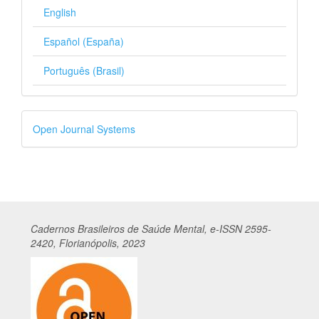
English
Español (España)
Português (Brasil)
Desenvolvido
Open Journal Systems
por
Cadernos
Br
asileiros
de Saúde Mental, e-ISSN 2595-
2420, Florianópolis, 2023