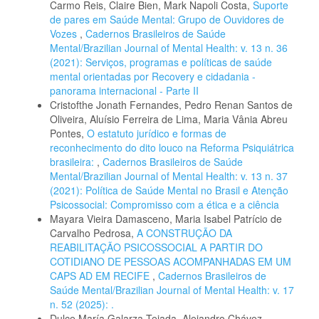
Carmo Reis, Claire Bien, Mark Napoli Costa,
Suporte
de pares em Saúde Mental: Grupo de Ouvidores de
Vozes
,
Cadernos Brasileiros de Saúde
Mental/Brazilian Journal of Mental Health: v. 13 n. 36
(2021): Serviços, programas e políticas de saúde
mental orientadas por Recovery e cidadania -
panorama internacional - Parte II
Cristofthe Jonath Fernandes, Pedro Renan Santos de
Oliveira, Aluísio Ferreira de Lima, Maria Vânia Abreu
Pontes,
O estatuto jurídico e formas de
reconhecimento do dito louco na Reforma Psiquiátrica
brasileira:
,
Cadernos Brasileiros de Saúde
Mental/Brazilian Journal of Mental Health: v. 13 n. 37
(2021): Política de Saúde Mental no Brasil e Atenção
Psicossocial: Compromisso com a ética e a ciência
Mayara Vieira Damasceno, Maria Isabel Patrício de
Carvalho Pedrosa,
A CONSTRUÇÃO DA
REABILITAÇÃO PSICOSSOCIAL A PARTIR DO
COTIDIANO DE PESSOAS ACOMPANHADAS EM UM
CAPS AD EM RECIFE
,
Cadernos Brasileiros de
Saúde Mental/Brazilian Journal of Mental Health: v. 17
n. 52 (2025): .
Dulce María Galarza Tejada, Alejandro Chávez