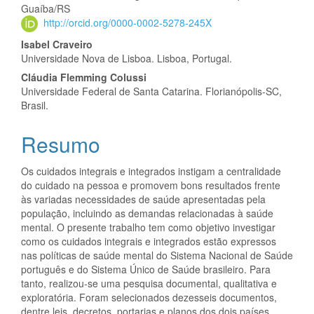
Guaíba/RS
artigo
http://orcid.org/0000-0002-5278-245X
principal
Isabel Craveiro
Universidade Nova de Lisboa. Lisboa, Portugal.
Cláudia Flemming Colussi
Universidade Federal de Santa Catarina. Florianópolis-SC,
Brasil.
Resumo
Os cuidados integrais e integrados instigam a centralidade
do cuidado na pessoa e promovem bons resultados frente
às variadas necessidades de saúde apresentadas pela
população, incluindo as demandas relacionadas à saúde
mental. O presente trabalho tem como objetivo investigar
como os cuidados integrais e integrados estão expressos
nas políticas de saúde mental do Sistema Nacional de Saúde
português e do Sistema Único de Saúde brasileiro. Para
tanto, realizou-se uma pesquisa documental, qualitativa e
exploratória. Foram selecionados dezesseis documentos,
dentre leis, decretos, portarias e planos dos dois países,