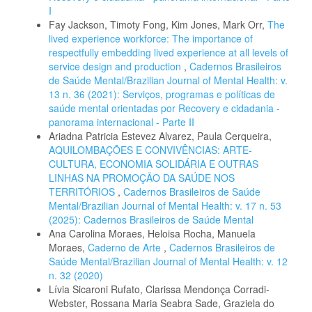
I
Fay Jackson, Timoty Fong, Kim Jones, Mark Orr,
The
lived experience workforce: The importance of
respectfully embedding lived experience at all levels of
service design and production
,
Cadernos Brasileiros
de Saúde Mental/Brazilian Journal of Mental Health: v.
13 n. 36 (2021): Serviços, programas e políticas de
saúde mental orientadas por Recovery e cidadania -
panorama internacional - Parte II
Ariadna Patricia Estevez Alvarez, Paula Cerqueira,
AQUILOMBAÇÕES E CONVIVÊNCIAS: ARTE-
CULTURA, ECONOMIA SOLIDÁRIA E OUTRAS
LINHAS NA PROMOÇÃO DA SAÚDE NOS
TERRITÓRIOS
,
Cadernos Brasileiros de Saúde
Mental/Brazilian Journal of Mental Health: v. 17 n. 53
(2025): Cadernos Brasileiros de Saúde Mental
Ana Carolina Moraes, Heloisa Rocha, Manuela
Moraes,
Caderno de Arte
,
Cadernos Brasileiros de
Saúde Mental/Brazilian Journal of Mental Health: v. 12
n. 32 (2020)
Lívia Sicaroni Rufato, Clarissa Mendonça Corradi-
Webster, Rossana Maria Seabra Sade, Graziela do