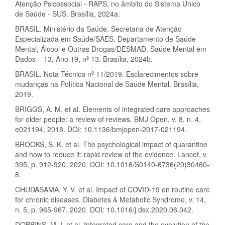
Atenção Psicossocial - RAPS, no âmbito do Sistema Único
de Saúde - SUS. Brasília, 2024a.
BRASIL. Ministério da Saúde. Secretaria de Atenção
Especializada em Saúde/SAES. Departamento de Saúde
Mental, Álcool e Outras Drogas/DESMAD. Saúde Mental em
Dados – 13, Ano 19, nº 13. Brasília, 2024b.
BRASIL. Nota Técnica nº 11/2019. Esclarecimentos sobre
mudanças na Política Nacional de Saúde Mental. Brasília,
2019.
BRIGGS, A. M. et al. Elements of integrated care approaches
for older people: a review of reviews. BMJ Open, v. 8, n. 4,
e021194, 2018. DOI: 10.1136/bmjopen-2017-021194.
BROOKS, S. K. et al. The psychological impact of quarantine
and how to reduce it: rapid review of the evidence. Lancet, v.
395, p. 912-920, 2020. DOI: 10.1016/S0140-6736(20)30460-
8.
CHUDASAMA, Y. V. et al. Impact of COVID-19 on routine care
for chronic diseases. Diabetes & Metabolic Syndrome, v. 14,
n. 5, p. 965-967, 2020. DOI: 10.1016/j.dsx.2020.06.042.
DOBBINS, M. I. et al. Integrated care and the evolution of the