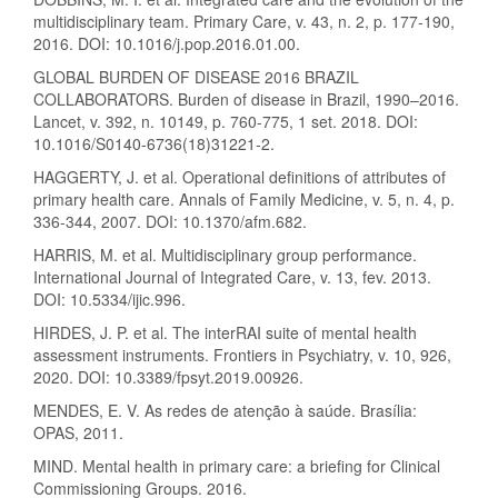
multidisciplinary team. Primary Care, v. 43, n. 2, p. 177-190,
2016. DOI: 10.1016/j.pop.2016.01.00.
GLOBAL BURDEN OF DISEASE 2016 BRAZIL
COLLABORATORS. Burden of disease in Brazil, 1990–2016.
Lancet, v. 392, n. 10149, p. 760-775, 1 set. 2018. DOI:
10.1016/S0140-6736(18)31221-2.
HAGGERTY, J. et al. Operational definitions of attributes of
primary health care. Annals of Family Medicine, v. 5, n. 4, p.
336-344, 2007. DOI: 10.1370/afm.682.
HARRIS, M. et al. Multidisciplinary group performance.
International Journal of Integrated Care, v. 13, fev. 2013.
DOI: 10.5334/ijic.996.
HIRDES, J. P. et al. The interRAI suite of mental health
assessment instruments. Frontiers in Psychiatry, v. 10, 926,
2020. DOI: 10.3389/fpsyt.2019.00926.
MENDES, E. V. As redes de atenção à saúde. Brasília:
OPAS, 2011.
MIND. Mental health in primary care: a briefing for Clinical
Commissioning Groups. 2016.