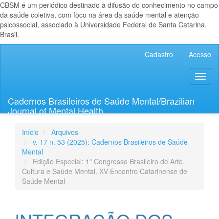
CBSM é um periódico destinado à difusão do conhecimento no campo
da saúde coletiva, com foco na área da saúde mental e atenção
psicossocial, associado à Universidade Federal de Santa Catarina,
Brasil.
Navegação
Cadastro
Acesso
Principal
Conteúdo
Toggl
principal
naviga
Barra
Lateral
Cadernos Brasileiros de Saúde Mental/Brazilian
Journal of Mental Health
Início
Arquivos
v. 17 n. 53 (2025): Cadernos Brasileiros de Saúde
Mental
Edição Especial: 1º Congresso Brasileiro de Arte,
Cultura e Saúde Mental. XV Encontro Catarinense de
Saúde Mental