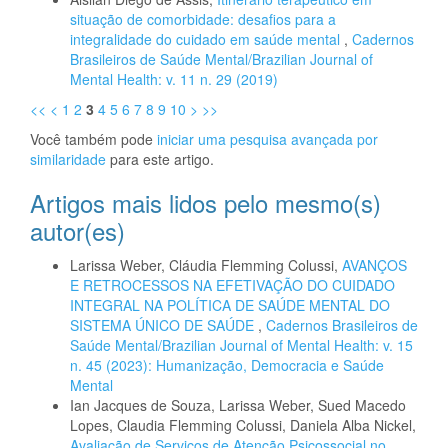
situação de comorbidade: desafios para a
integralidade do cuidado em saúde mental
,
Cadernos
Brasileiros de Saúde Mental/Brazilian Journal of
Mental Health: v. 11 n. 29 (2019)
<<
<
1
2
3
4
5
6
7
8
9
10
>
>>
Você também pode
iniciar uma pesquisa avançada por
similaridade
para este artigo.
Artigos mais lidos pelo mesmo(s)
autor(es)
Larissa Weber, Cláudia Flemming Colussi,
AVANÇOS
E RETROCESSOS NA EFETIVAÇÃO DO CUIDADO
INTEGRAL NA POLÍTICA DE SAÚDE MENTAL DO
SISTEMA ÚNICO DE SAÚDE
,
Cadernos Brasileiros de
Saúde Mental/Brazilian Journal of Mental Health: v. 15
n. 45 (2023): Humanização, Democracia e Saúde
Mental
Ian Jacques de Souza, Larissa Weber, Sued Macedo
Lopes, Claudia Flemming Colussi, Daniela Alba Nickel,
Avaliação de Serviços de Atenção Psicossocial no