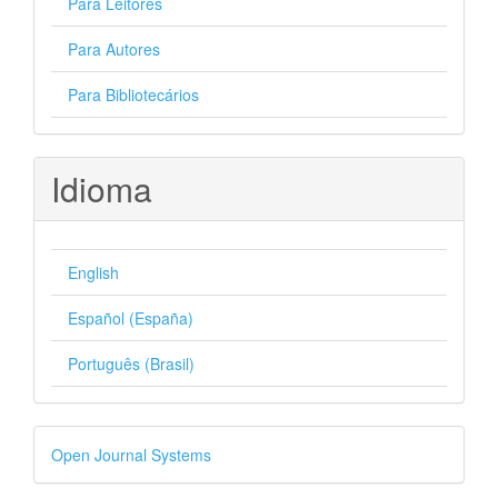
Para Leitores
Para Autores
Para Bibliotecários
Idioma
English
Español (España)
Português (Brasil)
Desenvolvido
Open Journal Systems
por