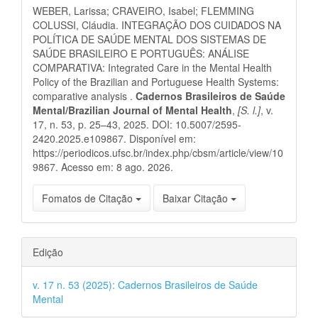
do
WEBER, Larissa; CRAVEIRO, Isabel; FLEMMING
artigo
COLUSSI, Cláudia. INTEGRAÇÃO DOS CUIDADOS NA
POLÍTICA DE SAÚDE MENTAL DOS SISTEMAS DE
SAÚDE BRASILEIRO E PORTUGUÊS: ANÁLISE
COMPARATIVA: Integrated Care in the Mental Health
Policy of the Brazilian and Portuguese Health Systems:
comparative analysis .
Cadernos Brasileiros de Saúde
Mental/Brazilian Journal of Mental Health
,
[S. l.]
, v.
17, n. 53, p. 25–43, 2025. DOI: 10.5007/2595-
2420.2025.e109867. Disponível em:
https://periodicos.ufsc.br/index.php/cbsm/article/view/10
9867. Acesso em: 8 ago. 2026.
Fomatos de Citação
Baixar Citação
Edição
v. 17 n. 53 (2025): Cadernos Brasileiros de Saúde
Mental