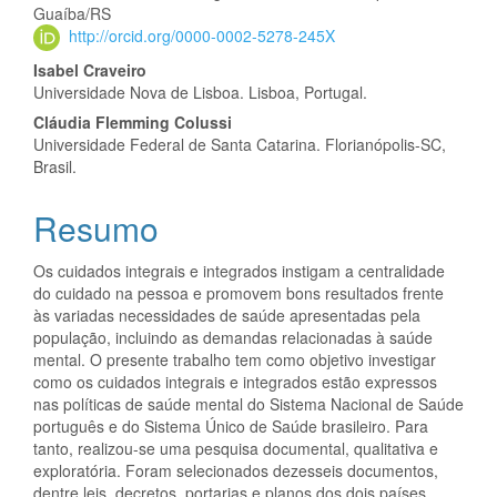
Guaíba/RS
artigo
http://orcid.org/0000-0002-5278-245X
principal
Isabel Craveiro
Universidade Nova de Lisboa. Lisboa, Portugal.
Cláudia Flemming Colussi
Universidade Federal de Santa Catarina. Florianópolis-SC,
Brasil.
Resumo
Os cuidados integrais e integrados instigam a centralidade
do cuidado na pessoa e promovem bons resultados frente
às variadas necessidades de saúde apresentadas pela
população, incluindo as demandas relacionadas à saúde
mental. O presente trabalho tem como objetivo investigar
como os cuidados integrais e integrados estão expressos
nas políticas de saúde mental do Sistema Nacional de Saúde
português e do Sistema Único de Saúde brasileiro. Para
tanto, realizou-se uma pesquisa documental, qualitativa e
exploratória. Foram selecionados dezesseis documentos,
dentre leis, decretos, portarias e planos dos dois países,