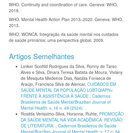
WHO. Continuity and coordination of care. Geneva: WHO,
2018.
WHO. Mental Health Action Plan 2013–2020. Geneva: WHO,
2013.
WHO; WONCA. Integração da saúde mental nos cuidados
de saúde primários: uma perspectiva global. 2009.
Artigos Semelhantes
Liniker Scolfild Rodrigues da Silva, Ronny de Tarso
Alves e Silva, Dinara Teresa Batista de Moura, Viviany
de Mesquita Medeiros Dias, Natália Fonseca de
Araújo, Francisca Silva de Alencar,
CUIDADOS EM
SAÚDE MENTAL DA POPULAÇÃO LGBTQIAPN+
FRENTE À ASSISTÊNCIA À SAÚDE
,
Cadernos
Brasileiros de Saúde Mental/Brazilian Journal of
Mental Health: v. 16 n. 49 (2024): .
Rosilda Verissimo-Silva, Horanna, Ruhte,
PROMOÇÃO
DA SAÚDE MENTAL NA VIDA ACADÊMICA: REVISÃO
DE LITERATURA.
,
Cadernos Brasileiros de Saúde
Mental/Brazilian Journal of Mental Health: v. 17 n. 54