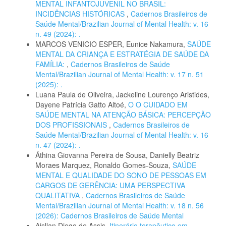
MENTAL INFANTOJUVENIL NO BRASIL:
INCIDÊNCIAS HISTÓRICAS
,
Cadernos Brasileiros de
Saúde Mental/Brazilian Journal of Mental Health: v. 16
n. 49 (2024): .
MARCOS VENICIO ESPER, Eunice Nakamura,
SAÚDE
MENTAL DA CRIANÇA E ESTRATÉGIA DE SAÚDE DA
FAMÍLIA:
,
Cadernos Brasileiros de Saúde
Mental/Brazilian Journal of Mental Health: v. 17 n. 51
(2025): .
Luana Paula de Oliveira, Jackeline Lourenço Aristides,
Dayene Patrícia Gatto Altoé,
O O CUIDADO EM
SAÚDE MENTAL NA ATENÇÃO BÁSICA: PERCEPÇÃO
DOS PROFISSIONAIS
,
Cadernos Brasileiros de
Saúde Mental/Brazilian Journal of Mental Health: v. 16
n. 47 (2024): .
Áthina Giovanna Pereira de Sousa, Danielly Beatriz
Moraes Marquez, Ronaldo Gomes-Souza,
SAÚDE
MENTAL E QUALIDADE DO SONO DE PESSOAS EM
CARGOS DE GERÊNCIA: UMA PERSPECTIVA
QUALITATIVA
,
Cadernos Brasileiros de Saúde
Mental/Brazilian Journal of Mental Health: v. 18 n. 56
(2026): Cadernos Brasileiros de Saúde Mental
Aisllan Diego de Assis,
Itinerário terapêutico em