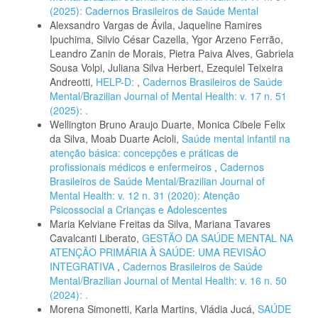
(2025): Cadernos Brasileiros de Saúde Mental
Alexsandro Vargas de Ávila, Jaqueline Ramires
Ipuchima, Silvio César Cazella, Ygor Arzeno Ferrão,
Leandro Zanin de Morais, Pietra Paiva Alves, Gabriela
Sousa Volpi, Juliana Silva Herbert, Ezequiel Teixeira
Andreotti,
HELP-D:
,
Cadernos Brasileiros de Saúde
Mental/Brazilian Journal of Mental Health: v. 17 n. 51
(2025): .
Wellington Bruno Araujo Duarte, Monica Cibele Felix
da Silva, Moab Duarte Acioli,
Saúde mental infantil na
atenção básica: concepções e práticas de
profissionais médicos e enfermeiros
,
Cadernos
Brasileiros de Saúde Mental/Brazilian Journal of
Mental Health: v. 12 n. 31 (2020): Atenção
Psicossocial a Crianças e Adolescentes
Maria Kelviane Freitas da Silva, Mariana Tavares
Cavalcanti Liberato,
GESTÃO DA SAÚDE MENTAL NA
ATENÇÃO PRIMÁRIA À SAÚDE: UMA REVISÃO
INTEGRATIVA
,
Cadernos Brasileiros de Saúde
Mental/Brazilian Journal of Mental Health: v. 16 n. 50
(2024): .
Morena Simonetti, Karla Martins, Vládia Jucá,
SAÚDE