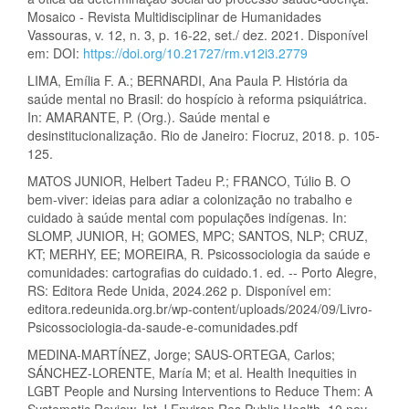
Mosaico - Revista Multidisciplinar de Humanidades
Vassouras, v. 12, n. 3, p. 16-22, set./ dez. 2021. Disponível
em: DOI:
https://doi.org/10.21727/rm.v12i3.2779
LIMA, Emília F. A.; BERNARDI, Ana Paula P. História da
saúde mental no Brasil: do hospício à reforma psiquiátrica.
In: AMARANTE, P. (Org.). Saúde mental e
desinstitucionalização. Rio de Janeiro: Fiocruz, 2018. p. 105-
125.
MATOS JUNIOR, Helbert Tadeu P.; FRANCO, Túlio B. O
bem-viver: ideias para adiar a colonização no trabalho e
cuidado à saúde mental com populações indígenas. In:
SLOMP, JUNIOR, H; GOMES, MPC; SANTOS, NLP; CRUZ,
KT; MERHY, EE; MOREIRA, R. Psicossociologia da saúde e
comunidades: cartografias do cuidado.1. ed. -- Porto Alegre,
RS: Editora Rede Unida, 2024.262 p. Disponível em:
editora.redeunida.org.br/wp-content/uploads/2024/09/Livro-
Psicossociologia-da-saude-e-comunidades.pdf
MEDINA-MARTÍNEZ, Jorge; SAUS-ORTEGA, Carlos;
SÁNCHEZ-LORENTE, María M; et al. Health Inequities in
LGBT People and Nursing Interventions to Reduce Them: A
Systematic Review. Int J Environ Res Public Health. 10 nov