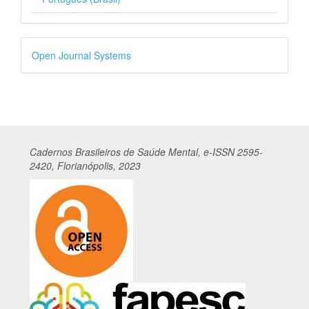
Desenvolvido
Open Journal Systems
por
Cadernos
Br
asileiros
de Saúde Mental, e-ISSN 2595-
2420, Florianópolis, 2023