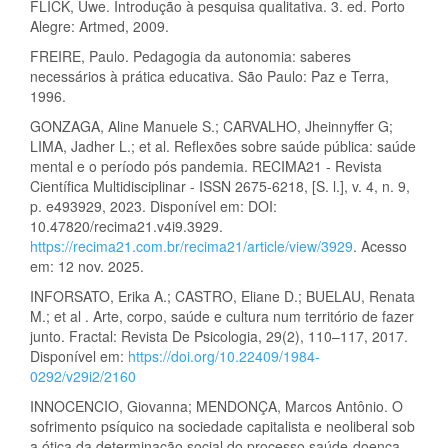
FLICK, Uwe. Introdução à pesquisa qualitativa. 3. ed. Porto
Alegre: Artmed, 2009.
FREIRE, Paulo. Pedagogia da autonomia: saberes
necessários à prática educativa. São Paulo: Paz e Terra,
1996.
GONZAGA, Aline Manuele S.; CARVALHO, Jheinnyffer G;
LIMA, Jadher L.; et al. Reflexões sobre saúde pública: saúde
mental e o período pós pandemia. RECIMA21 - Revista
Científica Multidisciplinar - ISSN 2675-6218, [S. l.], v. 4, n. 9,
p. e493929, 2023. Disponível em: DOI:
10.47820/recima21.v4i9.3929.
https://recima21.com.br/recima21/article/view/3929
. Acesso
em: 12 nov. 2025.
INFORSATO, Erika A.; CASTRO, Eliane D.; BUELAU, Renata
M.; et al . Arte, corpo, saúde e cultura num território de fazer
junto. Fractal: Revista De Psicologia, 29(2), 110–117, 2017.
Disponível em:
https://doi.org/10.22409/1984-
0292/v29i2/2160
INNOCENCIO, Giovanna; MENDONÇA, Marcos Antônio. O
sofrimento psíquico na sociedade capitalista e neoliberal sob
a ótica da determinação social do processo saúde-doença.