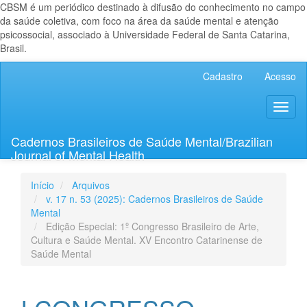
CBSM é um periódico destinado à difusão do conhecimento no campo
da saúde coletiva, com foco na área da saúde mental e atenção
psicossocial, associado à Universidade Federal de Santa Catarina,
Brasil.
Navegação
Cadastro
Acesso
Principal
Conteúdo
Toggl
principal
naviga
Barra
Lateral
Cadernos Brasileiros de Saúde Mental/Brazilian
Journal of Mental Health
Início
Arquivos
v. 17 n. 53 (2025): Cadernos Brasileiros de Saúde
Mental
Edição Especial: 1º Congresso Brasileiro de Arte,
Cultura e Saúde Mental. XV Encontro Catarinense de
Saúde Mental