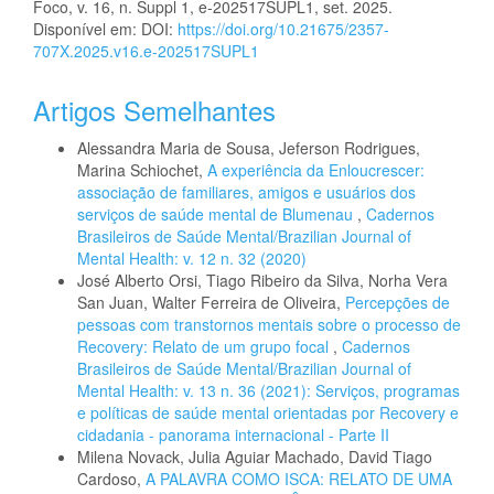
Foco, v. 16, n. Suppl 1, e-202517SUPL1, set. 2025.
Disponível em: DOI:
https://doi.org/10.21675/2357-
707X.2025.v16.e-202517SUPL1
Artigos Semelhantes
Alessandra Maria de Sousa, Jeferson Rodrigues,
Marina Schiochet,
A experiência da Enloucrescer:
associação de familiares, amigos e usuários dos
serviços de saúde mental de Blumenau
,
Cadernos
Brasileiros de Saúde Mental/Brazilian Journal of
Mental Health: v. 12 n. 32 (2020)
José Alberto Orsi, Tiago Ribeiro da Silva, Norha Vera
San Juan, Walter Ferreira de Oliveira,
Percepções de
pessoas com transtornos mentais sobre o processo de
Recovery: Relato de um grupo focal
,
Cadernos
Brasileiros de Saúde Mental/Brazilian Journal of
Mental Health: v. 13 n. 36 (2021): Serviços, programas
e políticas de saúde mental orientadas por Recovery e
cidadania - panorama internacional - Parte II
Milena Novack, Julia Aguiar Machado, David Tiago
Cardoso,
A PALAVRA COMO ISCA: RELATO DE UMA