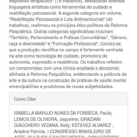
dispositivo terapêutico" (79 trabalhos), destacando diversas
linguagens artísticas como ferramentas de cuidado e
reabilitação psicossocial. A segunda categoria em volume,
"Reabilitação Psicossocial e Luta Antimanicomial" (40
trabalhos), reafirmou os princípios ético-políticos da Reforma
Psiquiátrica. Outras categorias significativas incluíram
"Território, Pertencimento e Práticas Comunitárias", "Gênero,
raça e diversidade" e "Formação Profissional". Conclui-se
que a produção científica no campo é fortemente centrada
na arte como tecnologia de cuidado, promotora de
autonomia, expressão e resistência. Os trabalhos refletem
um compromisso com uma clínica ampliada e decolonial,
alinhada à Reforma Psiquiátrica, evidenciando a potência da
arte e da cultura na construção de práticas de saúde mental
emancipatórias e produtoras de novas subjetividades.
Detalhes
Como Citar
do
ISABELLA MARUJO NUNES DA FONSECA, Paula;
artigo
LEMOS DE OLIVEIRA, Jaqueline; GRAZIANI
GIACCHERO VEDANA, Kelly; ESTEVEZ ALVAREZ ,
Ariadna Patrícia. I CONGRESSO BRASILEIRO DE