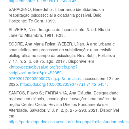
https://doi.org/10.1590/0101-6628.45
SARACENO, Benedetto . Libertando identidades: da
reabilitação psicossocial a cidadania possível. Belo
Horizonte: Te Cora, 1999.
SILVEIRA, Nise. Imagens do inconsciente. 3. ed. Rio de
Janeiro: Alhambra, 1981. P.33.
SODRE, Ana Maria Rolim; WEBER, Lílian. A arte urbana e
seus efeitos nos processos de subjetivação: uma revisão
bibliográfica no campo da psicologia. Rev. Subj., Fortaleza ,
v. 17, n. 2, p. 66-75, ago. 2017 . Disponível em
<
http://pepsic.bvsalud.org/scielo.php?
script=sci_arttext&pid=S2359-
07692017000200007&lng=pt&nrm=iso
>. acessos em 12 nov.
2025.
https://doi.org/10.5020/23590777.rs.v17i2.5454
.
SANTOS, Flávio S.; FARRANHA, Ana Cláudia. Desigualdade
regional em ciência, tecnologia e inovação: uma análise da
região Centro-Oeste. Revista Direitos Fundamentais e
Alteridade, Salvador, v. 3, n. 2, p. 275–293, 2021. Disponível
em:
https://portaldeperiodicos.ucsal.br/index.php/direitosfundamentais
.