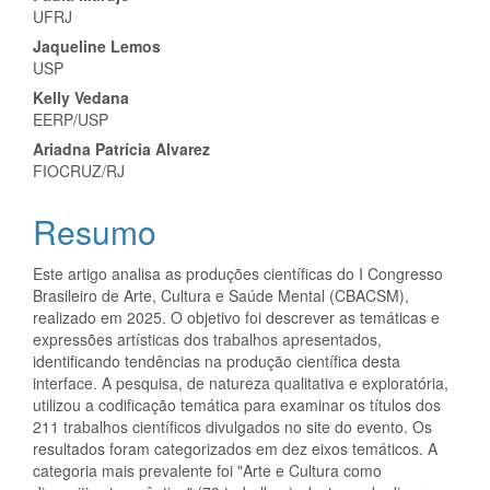
Conteúdo
UFRJ
do
Jaqueline Lemos
artigo
USP
Kelly Vedana
principal
EERP/USP
Ariadna Patrícia Alvarez
FIOCRUZ/RJ
Resumo
Este artigo analisa as produções científicas do I Congresso
Brasileiro de Arte, Cultura e Saúde Mental (CBACSM),
realizado em 2025. O objetivo foi descrever as temáticas e
expressões artísticas dos trabalhos apresentados,
identificando tendências na produção científica desta
interface. A pesquisa, de natureza qualitativa e exploratória,
utilizou a codificação temática para examinar os títulos dos
211 trabalhos científicos divulgados no site do evento. Os
resultados foram categorizados em dez eixos temáticos. A
categoria mais prevalente foi "Arte e Cultura como