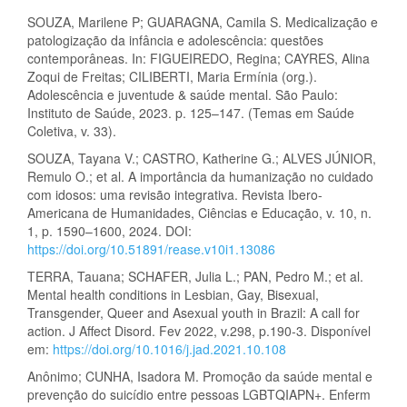
SOUZA, Marilene P; GUARAGNA, Camila S. Medicalização e
patologização da infância e adolescência: questões
contemporâneas. In: FIGUEIREDO, Regina; CAYRES, Alina
Zoqui de Freitas; CILIBERTI, Maria Ermínia (org.).
Adolescência e juventude & saúde mental. São Paulo:
Instituto de Saúde, 2023. p. 125–147. (Temas em Saúde
Coletiva, v. 33).
SOUZA, Tayana V.; CASTRO, Katherine G.; ALVES JÚNIOR,
Remulo O.; et al. A importância da humanização no cuidado
com idosos: uma revisão integrativa. Revista Ibero-
Americana de Humanidades, Ciências e Educação, v. 10, n.
1, p. 1590–1600, 2024. DOI:
https://doi.org/10.51891/rease.v10i1.13086
TERRA, Tauana; SCHAFER, Julia L.; PAN, Pedro M.; et al.
Mental health conditions in Lesbian, Gay, Bisexual,
Transgender, Queer and Asexual youth in Brazil: A call for
action. J Affect Disord. Fev 2022, v.298, p.190-3. Disponível
em:
https://doi.org/10.1016/j.jad.2021.10.108
Anônimo; CUNHA, Isadora M. Promoção da saúde mental e
prevenção do suicídio entre pessoas LGBTQIAPN+. Enferm