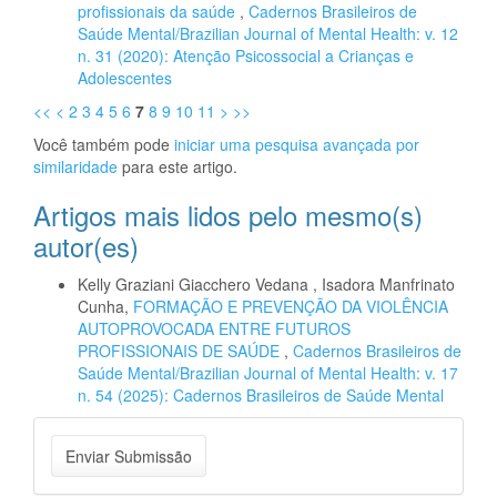
profissionais da saúde
,
Cadernos Brasileiros de
Saúde Mental/Brazilian Journal of Mental Health: v. 12
n. 31 (2020): Atenção Psicossocial a Crianças e
Adolescentes
<<
<
2
3
4
5
6
7
8
9
10
11
>
>>
Você também pode
iniciar uma pesquisa avançada por
similaridade
para este artigo.
Artigos mais lidos pelo mesmo(s)
autor(es)
Kelly Graziani Giacchero Vedana , Isadora Manfrinato
Cunha,
FORMAÇÃO E PREVENÇÃO DA VIOLÊNCIA
AUTOPROVOCADA ENTRE FUTUROS
PROFISSIONAIS DE SAÚDE
,
Cadernos Brasileiros de
Saúde Mental/Brazilian Journal of Mental Health: v. 17
n. 54 (2025): Cadernos Brasileiros de Saúde Mental
Enviar
Enviar Submissão
Submissão