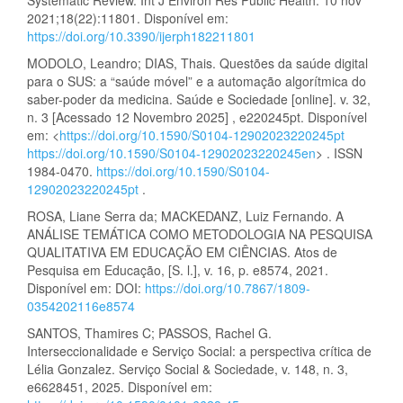
2021;18(22):11801. Disponível em:
https://doi.org/10.3390/ijerph182211801
MODOLO, Leandro; DIAS, Thais. Questões da saúde digital
para o SUS: a “saúde móvel” e a automação algorítmica do
saber-poder da medicina. Saúde e Sociedade [online]. v. 32,
n. 3 [Acessado 12 Novembro 2025] , e220245pt. Disponível
em: <
https://doi.org/10.1590/S0104-12902023220245pt
https://doi.org/10.1590/S0104-12902023220245en
> . ISSN
1984-0470.
https://doi.org/10.1590/S0104-
12902023220245pt
.
ROSA, Liane Serra da; MACKEDANZ, Luiz Fernando. A
ANÁLISE TEMÁTICA COMO METODOLOGIA NA PESQUISA
QUALITATIVA EM EDUCAÇÃO EM CIÊNCIAS. Atos de
Pesquisa em Educação, [S. l.], v. 16, p. e8574, 2021.
Disponível em: DOI:
https://doi.org/10.7867/1809-
0354202116e8574
SANTOS, Thamires C; PASSOS, Rachel G.
Interseccionalidade e Serviço Social: a perspectiva crítica de
Lélia Gonzalez. Serviço Social & Sociedade, v. 148, n. 3,
e6628451, 2025. Disponível em: