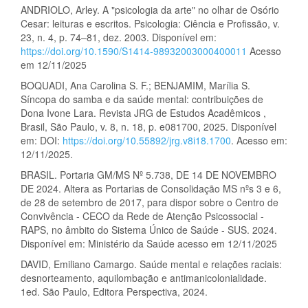
ANDRIOLO, Arley. A "psicologia da arte" no olhar de Osório
Cesar: leituras e escritos. Psicologia: Ciência e Profissão, v.
23, n. 4, p. 74–81, dez. 2003. Disponível em:
https://doi.org/10.1590/S1414-98932003000400011
Acesso
em 12/11/2025
BOQUADI, Ana Carolina S. F.; BENJAMIM, Marília S.
Síncopa do samba e da saúde mental: contribuições de
Dona Ivone Lara. Revista JRG de Estudos Acadêmicos ,
Brasil, São Paulo, v. 8, n. 18, p. e081700, 2025. Disponível
em: DOI:
https://doi.org/10.55892/jrg.v8i18.1700
. Acesso em:
12/11/2025.
BRASIL. Portaria GM/MS Nº 5.738, DE 14 DE NOVEMBRO
DE 2024. Altera as Portarias de Consolidação MS nºs 3 e 6,
de 28 de setembro de 2017, para dispor sobre o Centro de
Convivência - CECO da Rede de Atenção Psicossocial -
RAPS, no âmbito do Sistema Único de Saúde - SUS. 2024.
Disponível em: Ministério da Saúde acesso em 12/11/2025
DAVID, Emiliano Camargo. Saúde mental e relações raciais:
desnorteamento, aquilombação e antimanicolonialidade.
1ed. São Paulo, Editora Perspectiva, 2024.