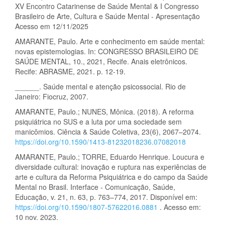
XV Encontro Catarinense de Saúde Mental & I Congresso
Brasileiro de Arte, Cultura e Saúde Mental - Apresentação
Acesso em 12/11/2025
AMARANTE, Paulo. Arte e conhecimento em saúde mental:
novas epistemologias. In: CONGRESSO BRASILEIRO DE
SAÚDE MENTAL, 10., 2021, Recife. Anais eletrônicos.
Recife: ABRASME, 2021. p. 12-19.
______. Saúde mental e atenção psicossocial. Rio de
Janeiro: Fiocruz, 2007.
AMARANTE, Paulo.; NUNES, Mônica. (2018). A reforma
psiquiátrica no SUS e a luta por uma sociedade sem
manicômios. Ciência & Saúde Coletiva, 23(6), 2067–2074.
https://doi.org/10.1590/1413-81232018236.07082018
AMARANTE, Paulo.; TORRE, Eduardo Henrique. Loucura e
diversidade cultural: inovação e ruptura nas experiências de
arte e cultura da Reforma Psiquiátrica e do campo da Saúde
Mental no Brasil. Interface - Comunicação, Saúde,
Educação, v. 21, n. 63, p. 763–774, 2017. Disponível em:
https://doi.org/10.1590/1807-57622016.0881
. Acesso em:
10 nov. 2023.