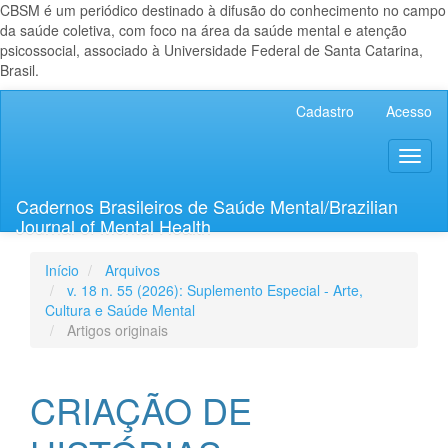
CBSM é um periódico destinado à difusão do conhecimento no campo
da saúde coletiva, com foco na área da saúde mental e atenção
psicossocial, associado à Universidade Federal de Santa Catarina,
Brasil.
Navegação
Cadastro
Acesso
Principal
Conteúdo
Toggl
principal
naviga
Barra
Lateral
Cadernos Brasileiros de Saúde Mental/Brazilian
Journal of Mental Health
Início
Arquivos
v. 18 n. 55 (2026): Suplemento Especial - Arte,
Cultura e Saúde Mental
Artigos originais
CRIAÇÃO DE