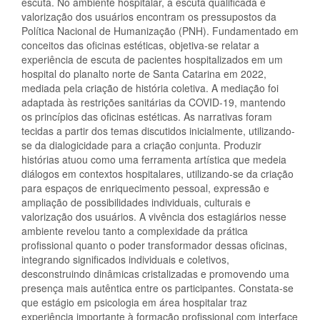
escuta. No ambiente hospitalar, a escuta qualificada e
valorização dos usuários encontram os pressupostos da
Política Nacional de Humanização (PNH). Fundamentado em
conceitos das oficinas estéticas, objetiva-se relatar a
experiência de escuta de pacientes hospitalizados em um
hospital do planalto norte de Santa Catarina em 2022,
mediada pela criação de história coletiva. A mediação foi
adaptada às restrições sanitárias da COVID-19, mantendo
os princípios das oficinas estéticas. As narrativas foram
tecidas a partir dos temas discutidos inicialmente, utilizando-
se da dialogicidade para a criação conjunta. Produzir
histórias atuou como uma ferramenta artística que medeia
diálogos em contextos hospitalares, utilizando-se da criação
para espaços de enriquecimento pessoal, expressão e
ampliação de possibilidades individuais, culturais e
valorização dos usuários. A vivência dos estagiários nesse
ambiente revelou tanto a complexidade da prática
profissional quanto o poder transformador dessas oficinas,
integrando significados individuais e coletivos,
desconstruindo dinâmicas cristalizadas e promovendo uma
presença mais autêntica entre os participantes. Constata-se
que estágio em psicologia em área hospitalar traz
experiência importante à formação profissional com interface