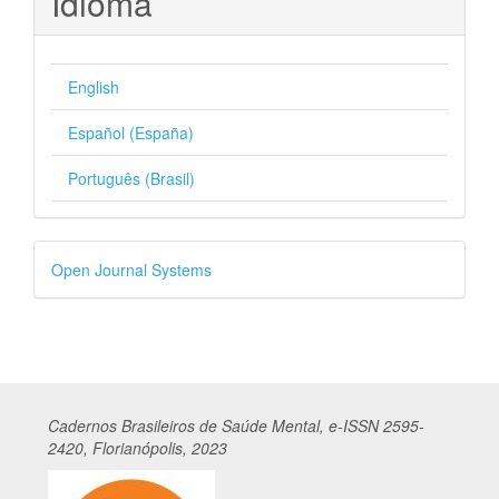
Idioma
English
Español (España)
Português (Brasil)
Desenvolvido
Open Journal Systems
por
Cadernos
Br
asileiros
de Saúde Mental, e-ISSN 2595-
2420, Florianópolis, 2023