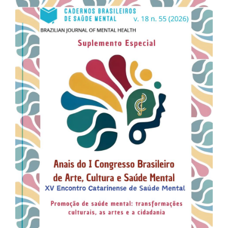
lateral
de
artigos