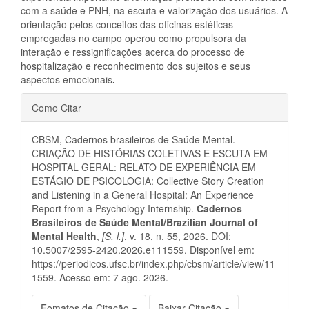
com a saúde e PNH, na escuta e valorização dos usuários. A
orientação pelos conceitos das oficinas estéticas
empregadas no campo operou como propulsora da
interação e ressignificações acerca do processo de
hospitalização e reconhecimento dos sujeitos e seus
aspectos emocionais
.
Detalhes
Como Citar
do
CBSM, Cadernos brasileiros de Saúde Mental.
artigo
CRIAÇÃO DE HISTÓRIAS COLETIVAS E ESCUTA EM
HOSPITAL GERAL: RELATO DE EXPERIÊNCIA EM
ESTÁGIO DE PSICOLOGIA: Collective Story Creation
and Listening in a General Hospital: An Experience
Report from a Psychology Internship.
Cadernos
Brasileiros de Saúde Mental/Brazilian Journal of
Mental Health
,
[S. l.]
, v. 18, n. 55, 2026. DOI:
10.5007/2595-2420.2026.e111559. Disponível em:
https://periodicos.ufsc.br/index.php/cbsm/article/view/11
1559. Acesso em: 7 ago. 2026.
Fomatos de Citação
Baixar Citação