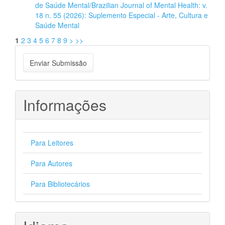
de Saúde Mental/Brazilian Journal of Mental Health: v.
18 n. 55 (2026): Suplemento Especial - Arte, Cultura e
Saúde Mental
1
2
3
4
5
6
7
8
9
>
>>
Enviar
Enviar Submissão
Submissão
Informações
Para Leitores
Para Autores
Para Bibliotecários