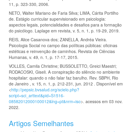
11, p. 323-330, 2006.
NETO, Walter Mariano de Faria Silva; LIMA, Cárita Portilho
de. Estágio curricular supervisionado em psicologia:
aspectos legais, potencialidades e desafios para a formação
do psicólogo. Laplage em revista, v. 5, n. 1, p. 19-29, 2019.
REIS, Alice Casanova dos; ZANELLA, Andréa Vieira.
Psicologia Social no campo das políticas públicas: oficinas
estéticas e reinvenção de caminhos. Revista de Ciências
Humanas, v. 49, n. 1, p. 17-17, 2015.
VOLLES, Camila Christine; BUSSOLETTO, Greici Maestri;
RODACOSKI, Giseli. A conspiração do silêncio no ambiente
hospitalar: quando o não falar faz barulho. Rev. SBPH, Rio
de Janeiro , v. 15, n. 1, p. 212-231, jun. 2012 . Disponível em
<
http://pepsic.bvsalud.org/scielo.php?
script=sci_arttext&pid=S1516-
08582012000100012&lng=pt&nrm=iso
>. acessos em 03 nov.
2022.
Artigos Semelhantes