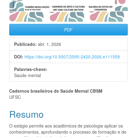
PDF
Publicado:
abr. 1, 2026
DOI:
https://doi.org/10.5007/2595-2420.2026.e111559
Palavras-chave:
Saúde mental
Conteúdo
Cadernos brasileiros de Saúde Mental CBSM
UFSC
do
Resumo
artigo
principal
O estágio permite aos acadêmicos de psicologia aplicar os
conhecimentos, aprofundando o processo de formação e de