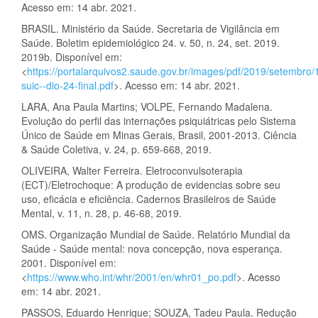
Acesso em: 14 abr. 2021.
BRASIL. Ministério da Saúde. Secretaria de Vigilância em
Saúde. Boletim epidemiológico 24. v. 50, n. 24, set. 2019.
2019b. Disponível em:
<
https://portalarquivos2.saude.gov.br/images/pdf/2019/setembro/
suic--dio-24-final.pdf
>. Acesso em: 14 abr. 2021.
LARA, Ana Paula Martins; VOLPE, Fernando Madalena.
Evolução do perfil das internações psiquiátricas pelo Sistema
Único de Saúde em Minas Gerais, Brasil, 2001-2013. Ciência
& Saúde Coletiva, v. 24, p. 659-668, 2019.
OLIVEIRA, Walter Ferreira. Eletroconvulsoterapia
(ECT)/Eletrochoque: A produção de evidencias sobre seu
uso, eficácia e eficiência. Cadernos Brasileiros de Saúde
Mental, v. 11, n. 28, p. 46-68, 2019.
OMS. Organização Mundial de Saúde. Relatório Mundial da
Saúde - Saúde mental: nova concepção, nova esperança.
2001. Disponível em:
<
https://www.who.int/whr/2001/en/whr01_po.pdf
>. Acesso
em: 14 abr. 2021.
PASSOS, Eduardo Henrique; SOUZA, Tadeu Paula. Redução