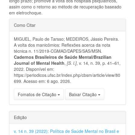
longo prazo; promove a volta dos hospitais psiquiátricos,
assim como o retorno ao método de recuperação baseado
em eletrochoque.
Detalhes
Como Citar
do
MIGUEL, Paulo de Tarsso; MEDEIROS, Jássio Pereira.
artigo
A volta dos manicômios: Reflexões acerca da nota
técnica n. 11/2019-CGMAD/DAPES/SAS/MSN.
Cadernos Brasileiros de Saúde Mental/Brazilian
Journal of Mental Health
,
[S. l.]
, v. 14, n. 39, p. 41–61,
2022. Disponível em:
https://periodicos.ufsc.br/index.php/cbsm/article/view/80
699. Acesso em: 6 ago. 2026.
Fomatos de Citação
Baixar Citação
Edição
v. 14 n. 39 (2022): Política de Saúde Mental no Brasil e