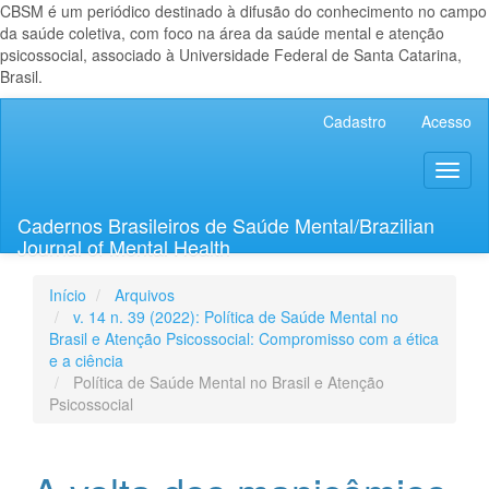
CBSM é um periódico destinado à difusão do conhecimento no campo
da saúde coletiva, com foco na área da saúde mental e atenção
psicossocial, associado à Universidade Federal de Santa Catarina,
Brasil.
Navegação
Cadastro
Acesso
Principal
Conteúdo
Toggl
principal
naviga
Barra
Lateral
Cadernos Brasileiros de Saúde Mental/Brazilian
Journal of Mental Health
Início
Arquivos
v. 14 n. 39 (2022): Política de Saúde Mental no
Brasil e Atenção Psicossocial: Compromisso com a ética
e a ciência
Política de Saúde Mental no Brasil e Atenção
Psicossocial