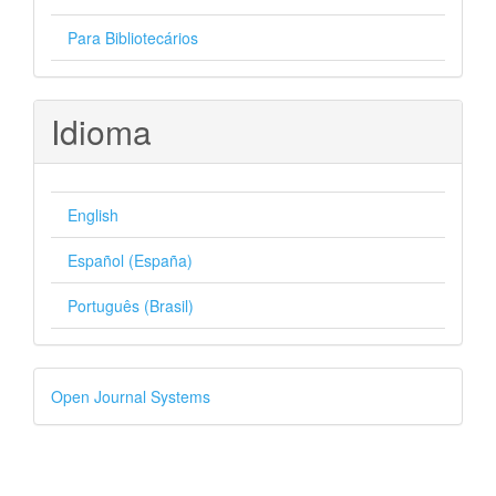
Para Bibliotecários
Idioma
English
Español (España)
Português (Brasil)
Desenvolvido
Open Journal Systems
por