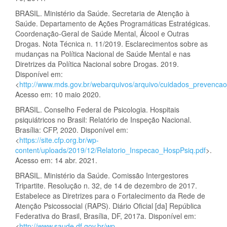
BRASIL. Ministério da Saúde. Secretaria de Atenção à
Saúde. Departamento de Ações Programáticas Estratégicas.
Coordenação-Geral de Saúde Mental, Álcool e Outras
Drogas. Nota Técnica n. 11/2019. Esclarecimentos sobre as
mudanças na Política Nacional de Saúde Mental e nas
Diretrizes da Política Nacional sobre Drogas. 2019.
Disponível em:
<
http://www.mds.gov.br/webarquivos/arquivo/cuidados_prevencao
Acesso em: 10 maio 2020.
BRASIL. Conselho Federal de Psicologia. Hospitais
psiquiátricos no Brasil: Relatório de Inspeção Nacional.
Brasília: CFP, 2020. Disponível em:
<
https://site.cfp.org.br/wp-
content/uploads/2019/12/Relatorio_Inspecao_HospPsiq.pdf
>.
Acesso em: 14 abr. 2021.
BRASIL. Ministério da Saúde. Comissão Intergestores
Tripartite. Resolução n. 32, de 14 de dezembro de 2017.
Estabelece as Diretrizes para o Fortalecimento da Rede de
Atenção Psicossocial (RAPS). Diário Oficial [da] República
Federativa do Brasil, Brasília, DF, 2017a. Disponível em:
<
http://www.saude.df.gov.br/wp-