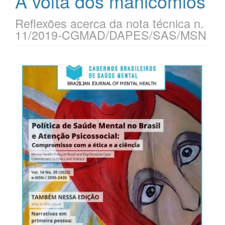
A volta dos manicômios
Reflexões acerca da nota técnica n.
11/2019-CGMAD/DAPES/SAS/MSN
Barra
lateral
de
artigos