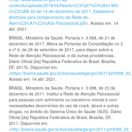
conteudo/uploads/2018/04/Resolu%C3%A7%C3%A3o-MS-
n%C2%BA-32-de-14-de-dezembro-de-2017_Estabelece-
diretrizes-para-fortalecimento-da-Rede-de-
Aten%C3%A7%C3%A3o-Psicossocial.pdf
>. Acesso em: 14
abr. 2021.
BRASIL. Ministério da Saúde. Portaria n. 3.588, de 21 de
dezembro de 2017. Altera as Portarias de Consolidação no 3
e nº 6, de 28 de setembro de 2017, para dispor sobre a
Rede de Atenção Psicossocial, e dá outras providências.
Diário Oficial [da] República Federativa do Brasil, Brasília,
DF, 2017b. Disponível em:
<
https://bvsms.saude.gov.br/bvs/saudelegis/gm/2017/prt3588_2
Acesso em: 14 abr. 2021.
BRASIL. Ministério da Saúde. Portaria n. 3.088, de 23 de
dezembro de 2011. Institui a Rede de Atenção Psicossocial
para pessoas com sofrimento ou transtorno mental e com
necessidades decorrentes do uso de crack, álcool e outras
drogas, no âmbito do Sistema Único de Saúde (SUS). Diário
Oficial [da] República Federativa do Brasil, Brasília, DF,
2011. Disponível em:
<
http://bvsms.saude.gov.br/bvs/saudelegis/gm/2011/prt3088_23