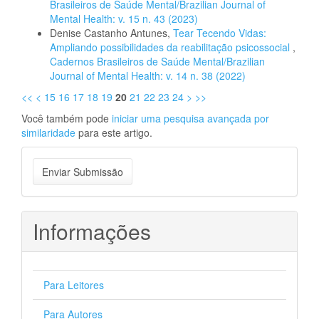
Brasileiros de Saúde Mental/Brazilian Journal of
Mental Health: v. 15 n. 43 (2023)
Denise Castanho Antunes,
Tear Tecendo Vidas:
Ampliando possibilidades da reabilitação psicossocial
,
Cadernos Brasileiros de Saúde Mental/Brazilian
Journal of Mental Health: v. 14 n. 38 (2022)
<<
<
15
16
17
18
19
20
21
22
23
24
>
>>
Você também pode
iniciar uma pesquisa avançada por
similaridade
para este artigo.
Enviar
Enviar Submissão
Submissão
Informações
Para Leitores
Para Autores