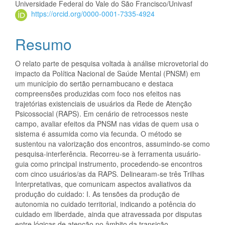
Universidade Federal do Vale do São Francisco/Univasf
https://orcid.org/0000-0001-7335-4924
Resumo
O relato parte de pesquisa voltada à análise microvetorial do
impacto da Política Nacional de Saúde Mental (PNSM) em
um município do sertão pernambucano e destaca
compreensões produzidas com foco nos efeitos nas
trajetórias existenciais de usuários da Rede de Atenção
Psicossocial (RAPS). Em cenário de retrocessos neste
campo, avaliar efeitos da PNSM nas vidas de quem usa o
sistema é assumida como via fecunda. O método se
sustentou na valorização dos encontros, assumindo-se como
pesquisa-interferência. Recorreu-se à ferramenta usuário-
guia como principal instrumento, procedendo-se encontros
com cinco usuários/as da RAPS. Delinearam-se três Trilhas
Interpretativas, que comunicam aspectos avaliativos da
produção do cuidado: I. As tensões da produção de
autonomia no cuidado territorial, indicando a potência do
cuidado em liberdade, ainda que atravessada por disputas
entre lógicas de atenção no âmbito da transição