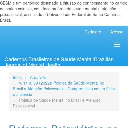
CBSM é um periódico destinado à difusão do conhecimento no campo
da saúde coletiva, com foco na área da saúde mental e atenção
psicossocial, associado à Universidade Federal de Santa Catarina,
Brasil.
Navegação
Cadastro
Acesso
Principal
Conteúdo
Toggl
principal
naviga
Barra
Lateral
Cadernos Brasileiros de Saúde Mental/Brazilian
Journal of Mental Health
Início
Arquivos
v. 14 n. 39 (2022): Política de Saúde Mental no
Brasil e Atenção Psicossocial: Compromisso com a ética
e a ciência
Política de Saúde Mental no Brasil e Atenção
Psicossocial