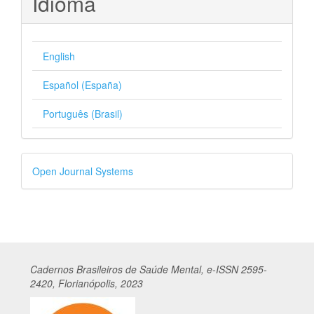
Idioma
English
Español (España)
Português (Brasil)
Desenvolvido
Open Journal Systems
por
Cadernos
Br
asileiros
de Saúde Mental, e-ISSN 2595-
2420, Florianópolis, 2023