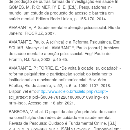
de produção de outras formas de investigação em saúde In:
GOMES, M. P. C; MERHY, E. E. (Ed.). Pesquisadores in-
mundo: um estudo da produção do acesso e barreira em
saúde mental. Editora Rede Unida, p. 155-170, 2014.
AMARANTE, P. Saúde mental e atenção psicossocial. Rio de
Janeiro: FIOCRUZ, 2007.
AMARANTE, Paulo. A (clínica) e a Reforma Psiquiátrica. Em:
SCLIAR, Moacyr et al.; AMARANTE, Paulo (coord.) Archivos
de saúde mental e atenção psicossocial. Engº Paulo de
Frontin, RJ: Nau, 2003, p.45-65.
AMARANTE, P.; TORRE, E. “De volta à cidade, sr. cidadão!” -
reforma psiquiátrica e participação social: do isolamento
institucional ao movimento antimanicomial. Rev. Adm.
Pública, Rio de Janeiro, v. 52, n. 6, p. 1090-1107, 2018.
Disponível em:<
http://www.scielo.br/scielo.php?script=
sci_arttext & pid=S0034-76122018000601090 lng= en
nrm=iso>. Acesso em: 18 abr. 2021.
BARBOSA, V. et al. O papel da atenção primária de saúde
na constituição das redes de cuidado em saúde mental.
Revista de Pesquisa: Cuidado é Fundamental Online, [S.l.],
v. 9, n. 3, p. 659-668, 2017. ISSN 2175-5361. Disponível em: