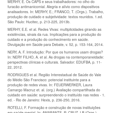
MERHY, E. Os CAPS e seus trabalhadores: no olho do
furacão antimanicomial. Alegria e alívio como dispositivos
analisadores. In: MERHY, E.; FRANCO, T. (Orgs.). Trabalho,
produção de cuidado e subjetividade: textos reunidos. 1.ed.
São Paulo: Hucitec, p. 213-225, 2013b.
MERHY, E.E. et al. Redes Vivas: multiplicidades girando as
existências, sinais da rua. Implicações para a produção do
cuidado e a produção do conhecimento em saúde.
Divulgação em Saúde para Debate, v. 52, p. 153-164, 2014.
NERY, A. F. Introdução: Por que os humanos usam drogas?
In: NERY FILHO, A. et al. As drogas na contemporaneidade:
perspectivas clínicas e culturais. Salvador: EDUFBA, p. 11-
22, 2012.
RODRIGUES et al. Região Interestadual de Saúde do Vale
do Médio São Francisco: potencial instituinte para a
produção de redes vivas. In: FEUERWERKER, Laura
Camargo Macruz et. al. (org.) Avaliação compartilhada do
cuidado em saúde: surpreendendo o instituído nas redes - 1.
ed. - Rio de Janeiro: Hexis, p. 236-250, 2016.
ROTELLI, F. Formação e construção de novas instituições
em saúde mental. In: AMARANTE, P; CRUZ, LB (Orgs.).