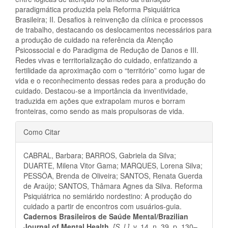
paradigmática produzida pela Reforma Psiquiátrica
Brasileira; II. Desafios à reinvenção da clínica e processos
de trabalho, destacando os deslocamentos necessários para
a produção de cuidado na referência da Atenção
Psicossocial e do Paradigma de Redução de Danos e III.
Redes vivas e territorialização do cuidado, enfatizando a
fertilidade da aproximação com o “território” como lugar de
vida e o reconhecimento dessas redes para a produção do
cuidado. Destacou-se a importância da inventividade,
traduzida em ações que extrapolam muros e borram
fronteiras, como sendo as mais propulsoras de vida.
Detalhes
Como Citar
do
CABRAL, Barbara; BARROS, Gabriela da Silva;
artigo
DUARTE, Milena Vitor Gama; MARQUES, Lorena Silva;
PESSÔA, Brenda de Oliveira; SANTOS, Renata Guerda
de Araújo; SANTOS, Thâmara Agnes da Silva. Reforma
Psiquiátrica no semiárido nordestino: A produção do
cuidado a partir de encontros com usuários-guia.
Cadernos Brasileiros de Saúde Mental/Brazilian
Journal of Mental Health
,
[S. l.]
, v. 14, n. 39, p. 130–