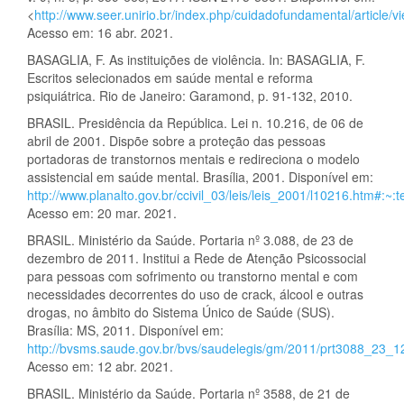
<
http://www.seer.unirio.br/index.php/cuidadofundamental/article/v
Acesso em: 16 abr. 2021.
BASAGLIA, F. As instituições de violência. In: BASAGLIA, F.
Escritos selecionados em saúde mental e reforma
psiquiátrica. Rio de Janeiro: Garamond, p. 91-132, 2010.
BRASIL. Presidência da República. Lei n. 10.216, de 06 de
abril de 2001. Dispõe sobre a proteção das pessoas
portadoras de transtornos mentais e redireciona o modelo
assistencial em saúde mental. Brasília, 2001. Disponível em:
http://www.planalto.gov.br/ccivil_03/leis/leis_2001/l1021
Acesso em: 20 mar. 2021.
BRASIL. Ministério da Saúde. Portaria nº 3.088, de 23 de
dezembro de 2011. Institui a Rede de Atenção Psicossocial
para pessoas com sofrimento ou transtorno mental e com
necessidades decorrentes do uso de crack, álcool e outras
drogas, no âmbito do Sistema Único de Saúde (SUS).
Brasília: MS, 2011. Disponível em:
http://bvsms.saude.gov.br/bvs/saudelegis/gm/2011/prt3088_23_
Acesso em: 12 abr. 2021.
BRASIL. Ministério da Saúde. Portaria nº 3588, de 21 de