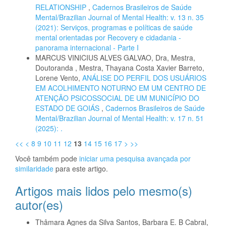
RELATIONSHIP
,
Cadernos Brasileiros de Saúde
Mental/Brazilian Journal of Mental Health: v. 13 n. 35
(2021): Serviços, programas e políticas de saúde
mental orientadas por Recovery e cidadania -
panorama internacional - Parte I
MARCUS VINICIUS ALVES GALVAO, Dra, Mestra,
Doutoranda , Mestra, Thayana Costa Xavier Barreto,
Lorene Vento,
ANÁLISE DO PERFIL DOS USUÁRIOS
EM ACOLHIMENTO NOTURNO EM UM CENTRO DE
ATENÇÃO PSICOSSOCIAL DE UM MUNICÍPIO DO
ESTADO DE GOIÁS
,
Cadernos Brasileiros de Saúde
Mental/Brazilian Journal of Mental Health: v. 17 n. 51
(2025): .
<<
<
8
9
10
11
12
13
14
15
16
17
>
>>
Você também pode
iniciar uma pesquisa avançada por
similaridade
para este artigo.
Artigos mais lidos pelo mesmo(s)
autor(es)
Thâmara Agnes da Silva Santos, Barbara E. B Cabral,