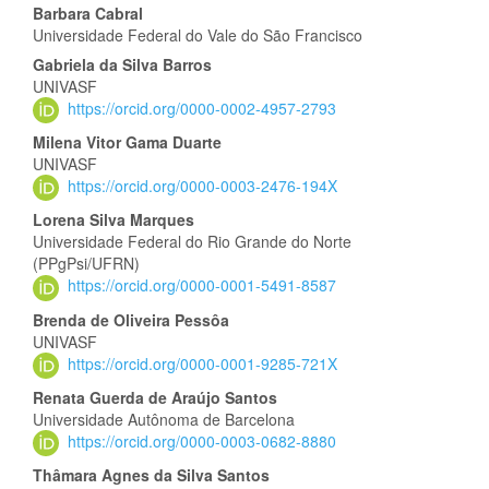
Conteúdo
Barbara Cabral
Universidade Federal do Vale do São Francisco
do
Gabriela da Silva Barros
artigo
UNIVASF
https://orcid.org/0000-0002-4957-2793
principal
Milena Vitor Gama Duarte
UNIVASF
https://orcid.org/0000-0003-2476-194X
Lorena Silva Marques
Universidade Federal do Rio Grande do Norte
(PPgPsi/UFRN)
https://orcid.org/0000-0001-5491-8587
Brenda de Oliveira Pessôa
UNIVASF
https://orcid.org/0000-0001-9285-721X
Renata Guerda de Araújo Santos
Universidade Autônoma de Barcelona
https://orcid.org/0000-0003-0682-8880
Thâmara Agnes da Silva Santos