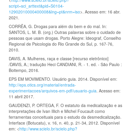
script=sci_arttext&pid=S0104-
12902010000400008&lng=pt&nrm=iso
>. Acesso em: 16 abr.
2021.
CORRÊA, G. Drogas para além do bem e do mal. In:
SANTOS, L. M. B. (org.) Outras palavras sobre o cuidado de
pessoas que usam drogas. Porto Alegre: Ideograf, Conselho
Regional de Psicologia do Rio Grande do Sul, p. 167-76,
2010.
DAVIS, A. Mulheres, raça e classe [recurso eletrônico]
/DAVIS, A.; tradução Heci CANDIANI, R. - 1. ed. - São Paulo :
Boitempo, 2016.
EPS EM MOVIMENTO. Usuário guia. 2014. Disponível em:
http://eps.otics.org/material/entrada-
experimentacoes/arquivos-em-pdf/usuario-guia
. Acesso em:
11 abril 2017.
GAUDENZI, P. ORTEGA, F. O estatuto da medicalização e as
interpretações de Ivan Illich e Michel Foucault como
ferramentas conceituais para o estudo da desmedicalização.
Interface (Botucatu), v. 16, n. 40, p. 21-34, 2012. Disponível
em: <
http://www.scielo.br/scielo.php?