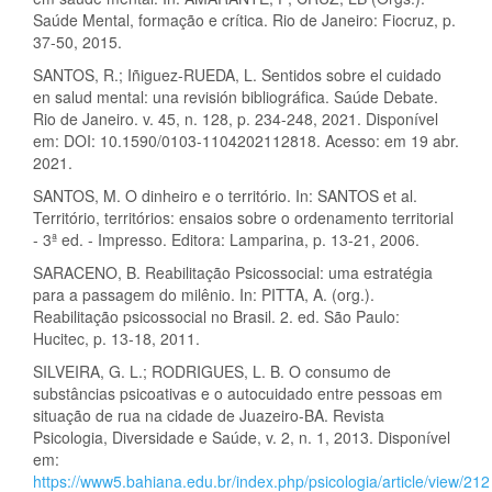
Saúde Mental, formação e crítica. Rio de Janeiro: Fiocruz, p.
37-50, 2015.
SANTOS, R.; Iñiguez-RUEDA, L. Sentidos sobre el cuidado
en salud mental: una revisión bibliográfica. Saúde Debate.
Rio de Janeiro. v. 45, n. 128, p. 234-248, 2021. Disponível
em: DOI: 10.1590/0103-1104202112818. Acesso: em 19 abr.
2021.
SANTOS, M. O dinheiro e o território. In: SANTOS et al.
Território, territórios: ensaios sobre o ordenamento territorial
- 3ª ed. - Impresso. Editora: Lamparina, p. 13-21, 2006.
SARACENO, B. Reabilitação Psicossocial: uma estratégia
para a passagem do milênio. In: PITTA, A. (org.).
Reabilitação psicossocial no Brasil. 2. ed. São Paulo:
Hucitec, p. 13-18, 2011.
SILVEIRA, G. L.; RODRIGUES, L. B. O consumo de
substâncias psicoativas e o autocuidado entre pessoas em
situação de rua na cidade de Juazeiro-BA. Revista
Psicologia, Diversidade e Saúde, v. 2, n. 1, 2013. Disponível
em:
https://www5.bahiana.edu.br/index.php/psicologia/article/view/212