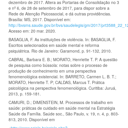
dezembro de 2017. Altera as Portarias de Consolidação no 3
e nº 6, de 28 de setembro de 2017, para dispor sobre a
Rede de Atenção Psicossocial, e dá outras providências.
Brasília: MS, 2017. Disponível em:
http://bvsms.saude.gov.br/bvs/saudelegis/gm/2017/prt3588_22_1
Acesso em: 20 mar. 2020.
BASAGLIA, F. As instituições de violência. In: BASAGLIA, F.
Escritos selecionados em saúde mental e reforma
psiquiátrica. Rio de Janeiro: Garamond, p. 91-132, 2010.
CABRAL, Barbara E. B.; MORATO, Henriette T. P. A questão
de pesquisa como bússola: notas sobre o processo de
produção de conhecimento em uma perspectiva
fenomenológica existencial. In: BARRETO, Carmen L. B. T.;
MORATO, Henriette T. P; CALDAS, Marcus T. Prática
psicológica na perspectiva fenomenológica. Curitiba: Juruá,
2013, p. 159-181.
CAMURI, D.; DIMENSTEIN, M. Processos de trabalho em
saúde: práticas de cuidado em saúde mental na Estratégia
Saúde da Família. Saúde soc., São Paulo, v. 19, n. 4, p. 803-
813, 2010. Disponível em
<
http://www.scielo.br/scielo.php?