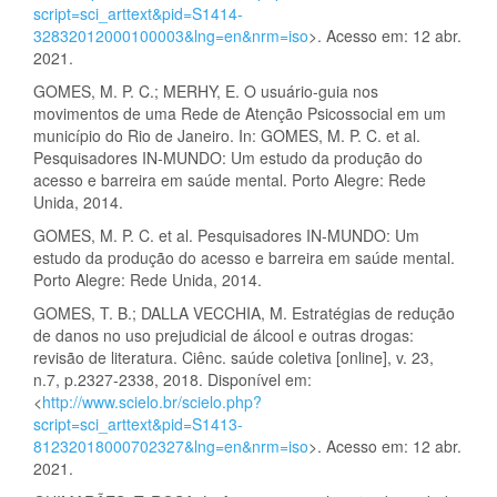
script=sci_arttext&pid=S1414-
32832012000100003&lng=en&nrm=iso
>. Acesso em: 12 abr.
2021.
GOMES, M. P. C.; MERHY, E. O usuário-guia nos
movimentos de uma Rede de Atenção Psicossocial em um
município do Rio de Janeiro. In: GOMES, M. P. C. et al.
Pesquisadores IN-MUNDO: Um estudo da produção do
acesso e barreira em saúde mental. Porto Alegre: Rede
Unida, 2014.
GOMES, M. P. C. et al. Pesquisadores IN-MUNDO: Um
estudo da produção do acesso e barreira em saúde mental.
Porto Alegre: Rede Unida, 2014.
GOMES, T. B.; DALLA VECCHIA, M. Estratégias de redução
de danos no uso prejudicial de álcool e outras drogas:
revisão de literatura. Ciênc. saúde coletiva [online], v. 23,
n.7, p.2327-2338, 2018. Disponível em:
<
http://www.scielo.br/scielo.php?
script=sci_arttext&pid=S1413-
81232018000702327&lng=en&nrm=iso
>. Acesso em: 12 abr.
2021.