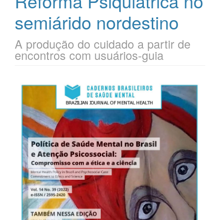
Reforma Psiquiátrica no
semiárido nordestino
A produção do cuidado a partir de
encontros com usuários-guia
Barra
lateral
de
artigos