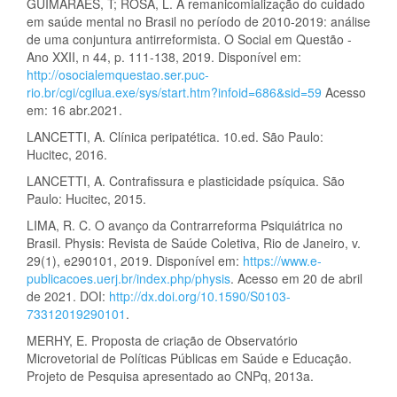
GUIMARÃES, T; ROSA, L. A remanicomialização do cuidado
em saúde mental no Brasil no período de 2010-2019: análise
de uma conjuntura antirreformista. O Social em Questão -
Ano XXII, n 44, p. 111-138, 2019. Disponível em:
http://osocialemquestao.ser.puc-
rio.br/cgi/cgilua.exe/sys/start.htm?infoid=686&sid=59
Acesso
em: 16 abr.2021.
LANCETTI, A. Clínica peripatética. 10.ed. São Paulo:
Hucitec, 2016.
LANCETTI, A. Contrafissura e plasticidade psíquica. São
Paulo: Hucitec, 2015.
LIMA, R. C. O avanço da Contrarreforma Psiquiátrica no
Brasil. Physis: Revista de Saúde Coletiva, Rio de Janeiro, v.
29(1), e290101, 2019. Disponível em:
https://www.e-
publicacoes.uerj.br/index.php/physis
. Acesso em 20 de abril
de 2021. DOI:
http://dx.doi.org/10.1590/S0103-
73312019290101
.
MERHY, E. Proposta de criação de Observatório
Microvetorial de Políticas Públicas em Saúde e Educação.
Projeto de Pesquisa apresentado ao CNPq, 2013a.