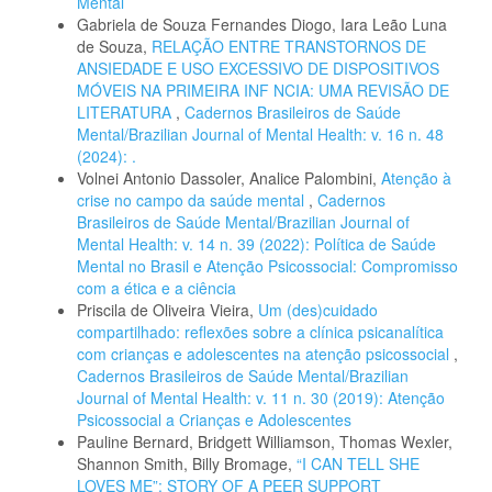
Mental
Gabriela de Souza Fernandes Diogo, Iara Leão Luna
de Souza,
RELAÇÃO ENTRE TRANSTORNOS DE
ANSIEDADE E USO EXCESSIVO DE DISPOSITIVOS
MÓVEIS NA PRIMEIRA INF NCIA: UMA REVISÃO DE
LITERATURA
,
Cadernos Brasileiros de Saúde
Mental/Brazilian Journal of Mental Health: v. 16 n. 48
(2024): .
Volnei Antonio Dassoler, Analice Palombini,
Atenção à
crise no campo da saúde mental
,
Cadernos
Brasileiros de Saúde Mental/Brazilian Journal of
Mental Health: v. 14 n. 39 (2022): Política de Saúde
Mental no Brasil e Atenção Psicossocial: Compromisso
com a ética e a ciência
Priscila de Oliveira Vieira,
Um (des)cuidado
compartilhado: reflexões sobre a clínica psicanalítica
com crianças e adolescentes na atenção psicossocial
,
Cadernos Brasileiros de Saúde Mental/Brazilian
Journal of Mental Health: v. 11 n. 30 (2019): Atenção
Psicossocial a Crianças e Adolescentes
Pauline Bernard, Bridgett Williamson, Thomas Wexler,
Shannon Smith, Billy Bromage,
“I CAN TELL SHE
LOVES ME”: STORY OF A PEER SUPPORT