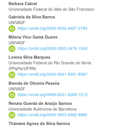
Conteúdo
Barbara Cabral
Universidade Federal do Vale do São Francisco
do
Gabriela da Silva Barros
artigo
UNIVASF
https://orcid.org/0000-0002-4957-2793
principal
Milena Vitor Gama Duarte
UNIVASF
https://orcid.org/0000-0003-2476-194X
Lorena Silva Marques
Universidade Federal do Rio Grande do Norte
(PPgPsi/UFRN)
https://orcid.org/0000-0001-5491-8587
Brenda de Oliveira Pessôa
UNIVASF
https://orcid.org/0000-0001-9285-721X
Renata Guerda de Araújo Santos
Universidade Autônoma de Barcelona
https://orcid.org/0000-0003-0682-8880
Thâmara Agnes da Silva Santos