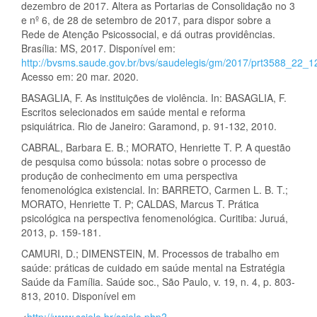
dezembro de 2017. Altera as Portarias de Consolidação no 3
e nº 6, de 28 de setembro de 2017, para dispor sobre a
Rede de Atenção Psicossocial, e dá outras providências.
Brasília: MS, 2017. Disponível em:
http://bvsms.saude.gov.br/bvs/saudelegis/gm/2017/prt3588_22_1
Acesso em: 20 mar. 2020.
BASAGLIA, F. As instituições de violência. In: BASAGLIA, F.
Escritos selecionados em saúde mental e reforma
psiquiátrica. Rio de Janeiro: Garamond, p. 91-132, 2010.
CABRAL, Barbara E. B.; MORATO, Henriette T. P. A questão
de pesquisa como bússola: notas sobre o processo de
produção de conhecimento em uma perspectiva
fenomenológica existencial. In: BARRETO, Carmen L. B. T.;
MORATO, Henriette T. P; CALDAS, Marcus T. Prática
psicológica na perspectiva fenomenológica. Curitiba: Juruá,
2013, p. 159-181.
CAMURI, D.; DIMENSTEIN, M. Processos de trabalho em
saúde: práticas de cuidado em saúde mental na Estratégia
Saúde da Família. Saúde soc., São Paulo, v. 19, n. 4, p. 803-
813, 2010. Disponível em
<
http://www.scielo.br/scielo.php?