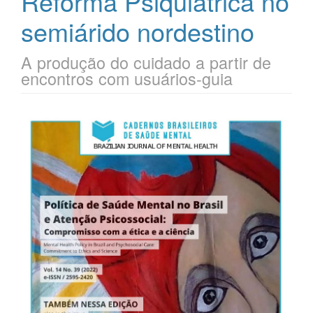
Reforma Psiquiátrica no
semiárido nordestino
A produção do cuidado a partir de
encontros com usuários-guia
Barra
lateral
de
artigos