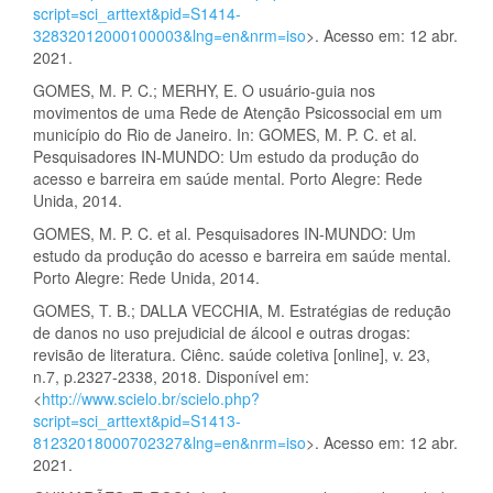
script=sci_arttext&pid=S1414-
32832012000100003&lng=en&nrm=iso
>. Acesso em: 12 abr.
2021.
GOMES, M. P. C.; MERHY, E. O usuário-guia nos
movimentos de uma Rede de Atenção Psicossocial em um
município do Rio de Janeiro. In: GOMES, M. P. C. et al.
Pesquisadores IN-MUNDO: Um estudo da produção do
acesso e barreira em saúde mental. Porto Alegre: Rede
Unida, 2014.
GOMES, M. P. C. et al. Pesquisadores IN-MUNDO: Um
estudo da produção do acesso e barreira em saúde mental.
Porto Alegre: Rede Unida, 2014.
GOMES, T. B.; DALLA VECCHIA, M. Estratégias de redução
de danos no uso prejudicial de álcool e outras drogas:
revisão de literatura. Ciênc. saúde coletiva [online], v. 23,
n.7, p.2327-2338, 2018. Disponível em:
<
http://www.scielo.br/scielo.php?
script=sci_arttext&pid=S1413-
81232018000702327&lng=en&nrm=iso
>. Acesso em: 12 abr.
2021.