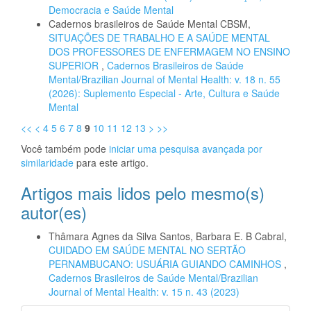
Democracia e Saúde Mental
Cadernos brasileiros de Saúde Mental CBSM,
SITUAÇÕES DE TRABALHO E A SAÚDE MENTAL
DOS PROFESSORES DE ENFERMAGEM NO ENSINO
SUPERIOR
,
Cadernos Brasileiros de Saúde
Mental/Brazilian Journal of Mental Health: v. 18 n. 55
(2026): Suplemento Especial - Arte, Cultura e Saúde
Mental
<<
<
4
5
6
7
8
9
10
11
12
13
>
>>
Você também pode
iniciar uma pesquisa avançada por
similaridade
para este artigo.
Artigos mais lidos pelo mesmo(s)
autor(es)
Thâmara Agnes da Silva Santos, Barbara E. B Cabral,
CUIDADO EM SAÚDE MENTAL NO SERTÃO
PERNAMBUCANO: USUÁRIA GUIANDO CAMINHOS
,
Cadernos Brasileiros de Saúde Mental/Brazilian
Journal of Mental Health: v. 15 n. 43 (2023)