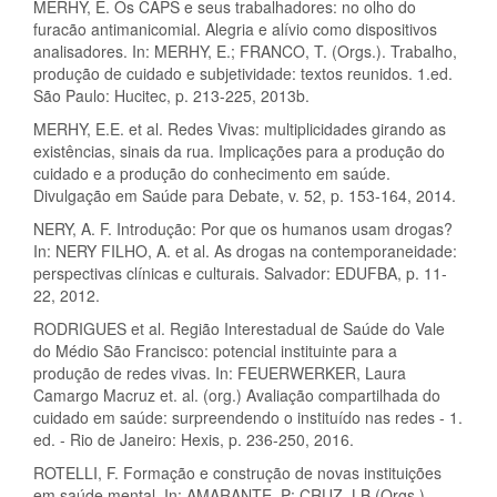
MERHY, E. Os CAPS e seus trabalhadores: no olho do
furacão antimanicomial. Alegria e alívio como dispositivos
analisadores. In: MERHY, E.; FRANCO, T. (Orgs.). Trabalho,
produção de cuidado e subjetividade: textos reunidos. 1.ed.
São Paulo: Hucitec, p. 213-225, 2013b.
MERHY, E.E. et al. Redes Vivas: multiplicidades girando as
existências, sinais da rua. Implicações para a produção do
cuidado e a produção do conhecimento em saúde.
Divulgação em Saúde para Debate, v. 52, p. 153-164, 2014.
NERY, A. F. Introdução: Por que os humanos usam drogas?
In: NERY FILHO, A. et al. As drogas na contemporaneidade:
perspectivas clínicas e culturais. Salvador: EDUFBA, p. 11-
22, 2012.
RODRIGUES et al. Região Interestadual de Saúde do Vale
do Médio São Francisco: potencial instituinte para a
produção de redes vivas. In: FEUERWERKER, Laura
Camargo Macruz et. al. (org.) Avaliação compartilhada do
cuidado em saúde: surpreendendo o instituído nas redes - 1.
ed. - Rio de Janeiro: Hexis, p. 236-250, 2016.
ROTELLI, F. Formação e construção de novas instituições
em saúde mental. In: AMARANTE, P; CRUZ, LB (Orgs.).