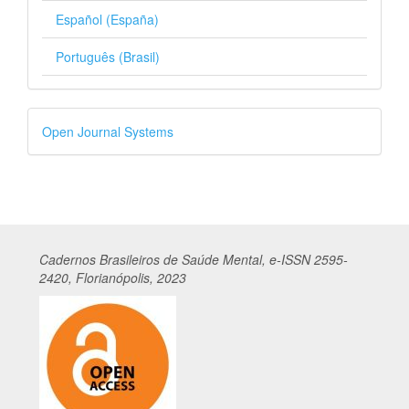
Español (España)
Português (Brasil)
Desenvolvido
Open Journal Systems
por
Cadernos
Br
asileiros
de Saúde Mental, e-ISSN 2595-
2420, Florianópolis, 2023