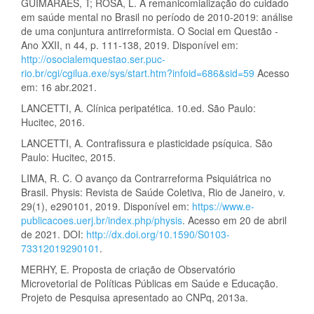
GUIMARÃES, T; ROSA, L. A remanicomialização do cuidado
em saúde mental no Brasil no período de 2010-2019: análise
de uma conjuntura antirreformista. O Social em Questão -
Ano XXII, n 44, p. 111-138, 2019. Disponível em:
http://osocialemquestao.ser.puc-
rio.br/cgi/cgilua.exe/sys/start.htm?infoid=686&sid=59
Acesso
em: 16 abr.2021.
LANCETTI, A. Clínica peripatética. 10.ed. São Paulo:
Hucitec, 2016.
LANCETTI, A. Contrafissura e plasticidade psíquica. São
Paulo: Hucitec, 2015.
LIMA, R. C. O avanço da Contrarreforma Psiquiátrica no
Brasil. Physis: Revista de Saúde Coletiva, Rio de Janeiro, v.
29(1), e290101, 2019. Disponível em:
https://www.e-
publicacoes.uerj.br/index.php/physis
. Acesso em 20 de abril
de 2021. DOI:
http://dx.doi.org/10.1590/S0103-
73312019290101
.
MERHY, E. Proposta de criação de Observatório
Microvetorial de Políticas Públicas em Saúde e Educação.
Projeto de Pesquisa apresentado ao CNPq, 2013a.