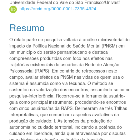
Universidade Federal do Vale do São Francisco/Univasf
https://orcid.org/0000-0001-7335-4924
Resumo
O relato parte de pesquisa voltada à análise microvetorial do
impacto da Política Nacional de Saúde Mental (PNSM) em
um município do sertão pernambucano e destaca
compreensões produzidas com foco nos efeitos nas
trajetórias existenciais de usuários da Rede de Atenção
Psicossocial (RAPS). Em cenário de retrocessos neste
campo, avaliar efeitos da PNSM nas vidas de quem usa o
sistema é assumida como via fecunda. O método se
sustentou na valorização dos encontros, assumindo-se como
pesquisa-interferência. Recorreu-se à ferramenta usuário-
guia como principal instrumento, procedendo-se encontros
com cinco usuários/as da RAPS. Delinearam-se três Trilhas
Interpretativas, que comunicam aspectos avaliativos da
produção do cuidado: I. As tensões da produção de
autonomia no cuidado territorial, indicando a potência do
cuidado em liberdade, ainda que atravessada por disputas
entre lógicas de atenção no âmbito da transição