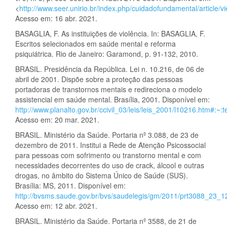
<
http://www.seer.unirio.br/index.php/cuidadofundamental/article/v
Acesso em: 16 abr. 2021.
BASAGLIA, F. As instituições de violência. In: BASAGLIA, F.
Escritos selecionados em saúde mental e reforma
psiquiátrica. Rio de Janeiro: Garamond, p. 91-132, 2010.
BRASIL. Presidência da República. Lei n. 10.216, de 06 de
abril de 2001. Dispõe sobre a proteção das pessoas
portadoras de transtornos mentais e redireciona o modelo
assistencial em saúde mental. Brasília, 2001. Disponível em:
http://www.planalto.gov.br/ccivil_03/leis/leis_2001/l1021
Acesso em: 20 mar. 2021.
BRASIL. Ministério da Saúde. Portaria nº 3.088, de 23 de
dezembro de 2011. Institui a Rede de Atenção Psicossocial
para pessoas com sofrimento ou transtorno mental e com
necessidades decorrentes do uso de crack, álcool e outras
drogas, no âmbito do Sistema Único de Saúde (SUS).
Brasília: MS, 2011. Disponível em:
http://bvsms.saude.gov.br/bvs/saudelegis/gm/2011/prt3088_23_
Acesso em: 12 abr. 2021.
BRASIL. Ministério da Saúde. Portaria nº 3588, de 21 de