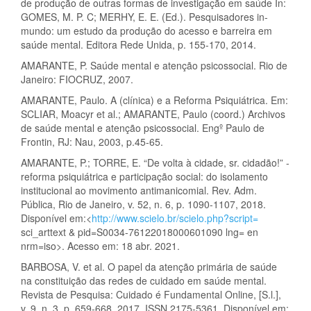
de produção de outras formas de investigação em saúde In:
GOMES, M. P. C; MERHY, E. E. (Ed.). Pesquisadores in-
mundo: um estudo da produção do acesso e barreira em
saúde mental. Editora Rede Unida, p. 155-170, 2014.
AMARANTE, P. Saúde mental e atenção psicossocial. Rio de
Janeiro: FIOCRUZ, 2007.
AMARANTE, Paulo. A (clínica) e a Reforma Psiquiátrica. Em:
SCLIAR, Moacyr et al.; AMARANTE, Paulo (coord.) Archivos
de saúde mental e atenção psicossocial. Engº Paulo de
Frontin, RJ: Nau, 2003, p.45-65.
AMARANTE, P.; TORRE, E. “De volta à cidade, sr. cidadão!” -
reforma psiquiátrica e participação social: do isolamento
institucional ao movimento antimanicomial. Rev. Adm.
Pública, Rio de Janeiro, v. 52, n. 6, p. 1090-1107, 2018.
Disponível em:<
http://www.scielo.br/scielo.php?script=
sci_arttext & pid=S0034-76122018000601090 lng= en
nrm=iso>. Acesso em: 18 abr. 2021.
BARBOSA, V. et al. O papel da atenção primária de saúde
na constituição das redes de cuidado em saúde mental.
Revista de Pesquisa: Cuidado é Fundamental Online, [S.l.],
v. 9, n. 3, p. 659-668, 2017. ISSN 2175-5361. Disponível em: