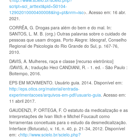
script=sci_arttext&pid=S0104-
12902010000400008&lng=pt&nrm=iso
>. Acesso em: 16 abr.
2021.
CORRÊA, G. Drogas para além do bem e do mal. In:
SANTOS, L. M. B. (org.) Outras palavras sobre o cuidado de
pessoas que usam drogas. Porto Alegre: Ideograf, Conselho
Regional de Psicologia do Rio Grande do Sul, p. 167-76,
2010.
DAVIS, A. Mulheres, raça e classe [recurso eletrônico]
/DAVIS, A.; tradução Heci CANDIANI, R. - 1. ed. - São Paulo :
Boitempo, 2016.
EPS EM MOVIMENTO. Usuário guia. 2014. Disponível em:
http://eps.otics.org/material/entrada-
experimentacoes/arquivos-em-pdf/usuario-guia
. Acesso em:
11 abril 2017.
GAUDENZI, P. ORTEGA, F. O estatuto da medicalização e as
interpretações de Ivan Illich e Michel Foucault como
ferramentas conceituais para o estudo da desmedicalização.
Interface (Botucatu), v. 16, n. 40, p. 21-34, 2012. Disponível
em: <
http://www.scielo.br/scielo.php?