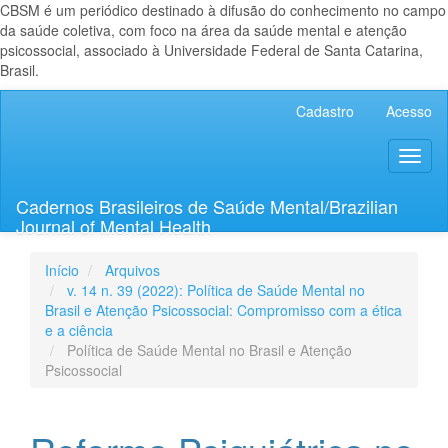
CBSM é um periódico destinado à difusão do conhecimento no campo
da saúde coletiva, com foco na área da saúde mental e atenção
psicossocial, associado à Universidade Federal de Santa Catarina,
Brasil.
Navegação
Cadastro
Acesso
Principal
Conteúdo
Toggl
principal
naviga
Barra
Lateral
Cadernos Brasileiros de Saúde Mental/Brazilian
Journal of Mental Health
Início
Arquivos
v. 14 n. 39 (2022): Política de Saúde Mental no
Brasil e Atenção Psicossocial: Compromisso com a ética
e a ciência
Política de Saúde Mental no Brasil e Atenção
Psicossocial