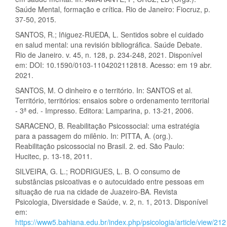
Saúde Mental, formação e crítica. Rio de Janeiro: Fiocruz, p.
37-50, 2015.
SANTOS, R.; Iñiguez-RUEDA, L. Sentidos sobre el cuidado
en salud mental: una revisión bibliográfica. Saúde Debate.
Rio de Janeiro. v. 45, n. 128, p. 234-248, 2021. Disponível
em: DOI: 10.1590/0103-1104202112818. Acesso: em 19 abr.
2021.
SANTOS, M. O dinheiro e o território. In: SANTOS et al.
Território, territórios: ensaios sobre o ordenamento territorial
- 3ª ed. - Impresso. Editora: Lamparina, p. 13-21, 2006.
SARACENO, B. Reabilitação Psicossocial: uma estratégia
para a passagem do milênio. In: PITTA, A. (org.).
Reabilitação psicossocial no Brasil. 2. ed. São Paulo:
Hucitec, p. 13-18, 2011.
SILVEIRA, G. L.; RODRIGUES, L. B. O consumo de
substâncias psicoativas e o autocuidado entre pessoas em
situação de rua na cidade de Juazeiro-BA. Revista
Psicologia, Diversidade e Saúde, v. 2, n. 1, 2013. Disponível
em:
https://www5.bahiana.edu.br/index.php/psicologia/article/view/212