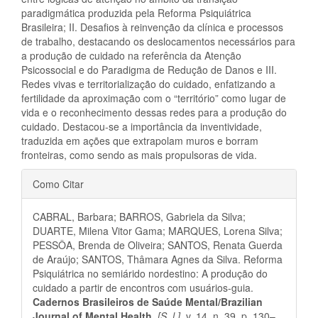
paradigmática produzida pela Reforma Psiquiátrica
Brasileira; II. Desafios à reinvenção da clínica e processos
de trabalho, destacando os deslocamentos necessários para
a produção de cuidado na referência da Atenção
Psicossocial e do Paradigma de Redução de Danos e III.
Redes vivas e territorialização do cuidado, enfatizando a
fertilidade da aproximação com o “território” como lugar de
vida e o reconhecimento dessas redes para a produção do
cuidado. Destacou-se a importância da inventividade,
traduzida em ações que extrapolam muros e borram
fronteiras, como sendo as mais propulsoras de vida.
Detalhes
Como Citar
do
CABRAL, Barbara; BARROS, Gabriela da Silva;
artigo
DUARTE, Milena Vitor Gama; MARQUES, Lorena Silva;
PESSÔA, Brenda de Oliveira; SANTOS, Renata Guerda
de Araújo; SANTOS, Thâmara Agnes da Silva. Reforma
Psiquiátrica no semiárido nordestino: A produção do
cuidado a partir de encontros com usuários-guia.
Cadernos Brasileiros de Saúde Mental/Brazilian
Journal of Mental Health
,
[S. l.]
, v. 14, n. 39, p. 130–