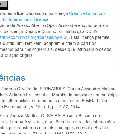
alho está licenciado sob uma licença
Creative Commons
n 4.0 International License
.
ação é de Acesso Aberto (Open Access) e enquadrada em
o de licença Creative Commons – atribuição CC BY
creativecommons.org/licenses/by/4.0/
). Esta licença permite
s distribuam, remixem, adaptem e criem a partir do
 mesmo para fins comerciais, desde que atribuam o devido
la criação original.
ências
ilherme Oliveira de; FERNANDES, Carlos Alexandre Molena;
ais Aidar de Freitas; et al. Morbidade hospitalar em município
te: diferenciais entre homens e mulheres. Revista Latino-
e Enfermagem, v. 22, n. 1, p. 19-27, 2014.
llen Vanuza Martins; OLIVEIRA, Rosana Rosseto de;
cia Lorena Alves dos; et al. Série temporal das internações
ntes por transtornos mentais e comportamentais. Revista
e Enfermagem, v. 72, n. 6, p. 1662-1670, 2019.