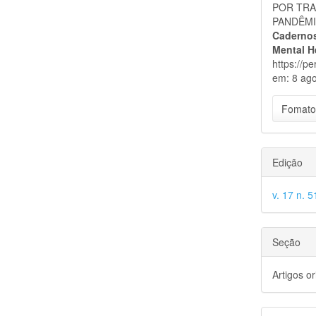
POR TRA
PANDÊMI
Cadernos
Mental H
https://p
em: 8 ago
Fomato
Edição
v. 17 n. 5
Seção
Artigos or