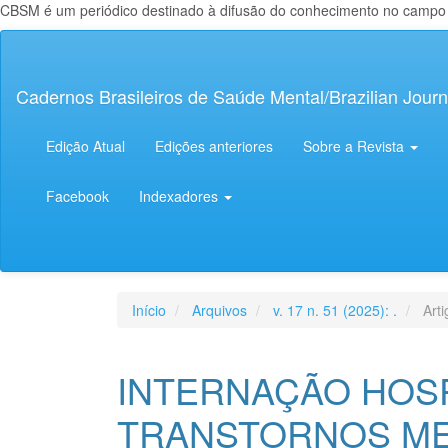
CBSM é um periódico destinado à difusão do conhecimento no campo da
Navegação
Principal
Conteúdo
Cadernos Brasileiros de Saúde Mental/Brazilian Journ
principal
Barra
Lateral
Edição Atual
Edições anteriores
Sobre a Revista
Facebook
Indexadores
Início
Arquivos
v. 17 n. 51 (2025): .
Arti
INTERNAÇÃO HOS
TRANSTORNOS ME