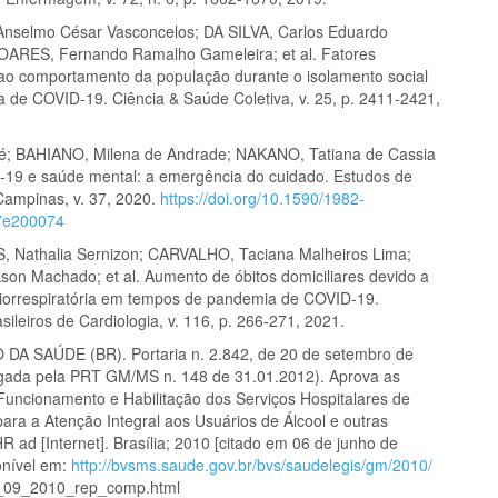
nselmo César Vasconcelos; DA SILVA, Carlos Eduardo
ARES, Fernando Ramalho Gameleira; et al. Fatores
ao comportamento da população durante o isolamento social
 de COVID-19. Ciência & Saúde Coletiva, v. 25, p. 2411-2421,
é; BAHIANO, Milena de Andrade; NAKANO, Tatiana de Cassia
D-19 e saúde mental: a emergência do cuidado. Estudos de
 Campinas, v. 37, 2020.
https://doi.org/10.1590/1982-
7e200074
 Nathalia Sernizon; CARVALHO, Taciana Malheiros Lima;
son Machado; et al. Aumento de óbitos domiciliares devido a
iorrespiratória em tempos de pandemia de COVID-19.
sileiros de Cardiologia, v. 116, p. 266-271, 2021.
DA SAÚDE (BR). Portaria n. 2.842, de 20 de setembro de
gada pela PRT GM/MS n. 148 de 31.01.2012). Aprova as
uncionamento e Habilitação dos Serviços Hospitalares de
ara a Atenção Integral aos Usuários de Álcool e outras
 ad [Internet]. Brasília; 2010 [citado em 06 de junho de
onível em:
http://bvsms.saude.gov.br/bvs/saudelegis/gm/2010/
_09_2010_rep_comp.html