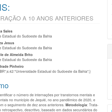
S:
RAÇÃO A 10 ANOS ANTERIORES
eúdo
va Sales
e Estadual do Sudoeste da Bahia
za Jesus
e Estadual do Sudoeste da Bahia
ele de Almeida Brito
pal
e Estadual do Sudoeste da Bahia
rade Pinheiro
t_BR";s:42:"Universidade Estadual do Sudoeste da Bahia";}
mo
dentificar o número de internações por transtornos mentais e
tais no município de Jequié, no ano pandêmico de 2020, e
m o seguimento de dez anos anteriores.
Metodologia
: Trata-
D
o retrospectivo, descritivo, baseado em dados secundários do