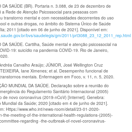
DA SAÚDE (BR). Portaria n. 3.088, de 23 de dezembro de
tui a Rede de Atenção Psicossocial para pessoas com
ou transtorno mental e com necessidades decorrentes do uso
lcool e outras drogas, no âmbito do Sistema Único de Saúde
lia; 2011 [citado em 06 de junho de 2021]. Disponível em:
s.saude.gov.br/bvs/saudelegis/gm/2011/prt3088_23_12_2011_rep.html
DA SAÚDE. Cartilha, Saúde mental e atenção psicossocial na
VID-19: suicídio na pandemia COVID-19. Rio de Janeiro,
020.
dréa Carvalho Araújo; JÚNIOR, José Wellington Cruz
TEIXEIRA, Iane Ximenes; et al. Desempenho funcional de
transtornos mentais. Enfermagem em Foco, v. 11, n. 5, 2020.
O MUNDIAL DA SAÚDE. Declaração sobre a reunião do
mergência do Regulamento Sanitário Internacional (2005)
to de novo coronavírus (2019-nCoV) [Internet]. Genebra:
 Mundial da Saúde; 2020 [citado em 4 de junho de 2021].
em: Https://www.who.int/news-room/detail/23-01-2020-
-the-meeting-of-the-international-health-regulations-(2005)-
ommittee-regarding -the-outbreak-of-novel-coronavirus-