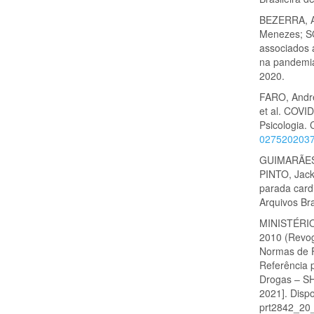
BEZERRA, A
Menezes; SO
associados 
na pandemia
2020.
FARO, Andr
et al. COVI
Psicologia.
027520203
GUIMARÃES,
PINTO, Jack
parada card
Arquivos Bra
MINISTÉRIO 
2010 (Revo
Normas de F
Referência p
Drogas – SHR
2021]. Disp
prt2842_20