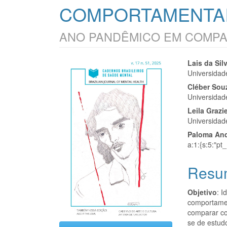
COMPORTAMENTAI
ANO PANDÊMICO EM COMPA
Barra
Cont
Lais da Sil
Universidad
lateral
do
Cléber Sou
de
artigo
Universidad
Leila Grazi
artigos
princi
Universidad
Paloma And
a:1:{s:5:"p
Resu
Objetivo
: I
comportamen
comparar co
se de estud