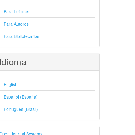
Para Leitores
Para Autores
Para Bibliotecários
Idioma
English
Español (España)
Português (Brasil)
esenvolvido
Open Journal Systems