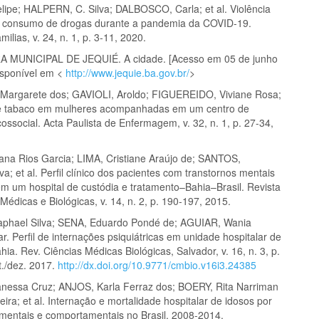
ipe; HALPERN, C. Silva; DALBOSCO, Carla; et al. Violência
e consumo de drogas durante a pandemia da COVID-19.
ilias, v. 24, n. 1, p. 3-11, 2020.
 MUNICIPAL DE JEQUIÉ. A cidade. [Acesso em 05 de junho
isponível em <
http://www.jequie.ba.gov.br/
>
 Margarete dos; GAVIOLI, Aroldo; FIGUEREIDO, Viviane Rosa;
de tabaco em mulheres acompanhadas em um centro de
ossocial. Acta Paulista de Enfermagem, v. 32, n. 1, p. 27-34,
na Rios Garcia; LIMA, Cristiane Araújo de; SANTOS,
lva; et al. Perfil clínico dos pacientes com transtornos mentais
em um hospital de custódia e tratamento–Bahia–Brasil. Revista
Médicas e Biológicas, v. 14, n. 2, p. 190-197, 2015.
phael Silva; SENA, Eduardo Pondé de; AGUIAR, Wania
r. Perfil de internações psiquiátricas em unidade hospitalar de
hia. Rev. Ciências Médicas Biológicas, Salvador, v. 16, n. 3, p.
t./dez. 2017.
http://dx.doi.org/10.9771/cmbio.v16i3.24385
essa Cruz; ANJOS, Karla Ferraz dos; BOERY, Rita Narriman
veira; et al. Internação e mortalidade hospitalar de idosos por
 mentais e comportamentais no Brasil, 2008-2014.