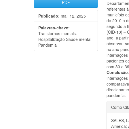
PDF
Departament
referentes 
município d
Publicado:
mai. 12, 2025
de 2010 a d
segundo a l
Palavras-chave:
(CID-10) – 
Transtornos mentais.
ano, a parti
Hospitalização Saúde mental
observou-se
Pandemia
no ano pan
internações
pacientes d
com 30 a 39
Conclusão
internações
comparativa
direcioname
pandemia.
Detal
Como Cit
do
SALES, La
artigo
Almeida