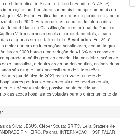
o de Informática do Sistema Único de Saúde (DATASUS)
p
às internações por transtornos mentais e comportamentais no
e Jequié-BA. Foram verificados os dados do período de janeiro
ezembro de 2020. Foram obtidos números de internações
ista de morbidade da Classificação Internacional de Doenças
Capítulo V, transtornos mentais e comportamentais, a cada
r das categorias sexo e faixa etária.
Resultados
: Em 2010
 o maior número de internações hospitalares, enquanto que
dêmico de 2020 houve uma redução de 41,6% nos casos de
 comparada à média geral da década. Há mais internações de
o sexo masculino, e dentro do grupo dos adultos, os indivíduos
 anos são os que mais necessitaram de internações.
: No ano pandêmico de 2020 reduziu-se o número de
 hospitalares por transtornos mentais e comportamentais,
mente à década anterior, possivelmente devido ao
nto das ações hospitalares voltadas para o enfrentamento da
hes
ar
is da Silva; JESUS, Cléber Souza; BRITO, Leila Graziele de
; ANDRADE PINHEIRO, Paloma. INTERNAÇÃO HOSPITALAR