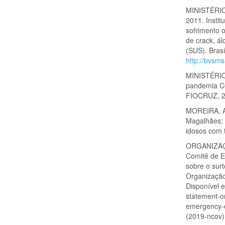
MINISTÉRIO 
2011. Insti
sofrimento 
de crack, á
(SUS). Brasí
http://bvsm
MINISTÉRIO 
pandemia CO
FIOCRUZ, 2
MOREIRA, An
Magalhães; 
idosos com 
ORGANIZAÇÃ
Comitê de E
sobre o sur
Organização
Disponível 
statement-on
emergency-c
(2019-ncov)