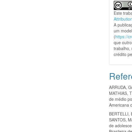
Este trab
Attributio
A public
um model
(
https://
que outro
trabalho,
crédito pe
Refer
ARRUDA, Gu
MATHIAS, Th
de médio por
Americana d
BERTELLI, E
SANTOS, Mar
de adolesce
Brasileira d