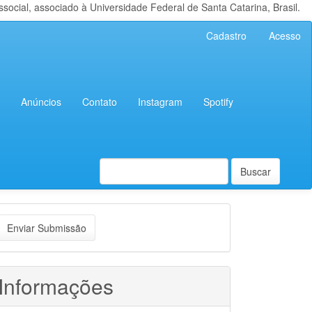
cial, associado à Universidade Federal de Santa Catarina, Brasil.
Cadastro
Acesso
Anúncios
Contato
Instagram
Spotify
Buscar
nviar
Enviar Submissão
ubmissão
Informações