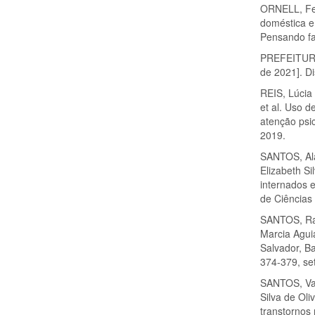
ORNELL, Fel
doméstica 
Pensando fam
PREFEITURA
de 2021]. D
REIS, Lúcia
et al. Uso 
atenção psic
2019.
SANTOS, Ala
Elizabeth Si
internados 
de Ciências 
SANTOS, Ra
Marcia Aguia
Salvador, Ba
374-379, se
SANTOS, Van
Silva de Oli
transtornos