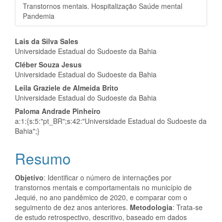
Transtornos mentais. Hospitalização Saúde mental
Pandemia
Conteúdo
Lais da Silva Sales
Universidade Estadual do Sudoeste da Bahia
do
Cléber Souza Jesus
artigo
Universidade Estadual do Sudoeste da Bahia
Leila Graziele de Almeida Brito
principal
Universidade Estadual do Sudoeste da Bahia
Paloma Andrade Pinheiro
a:1:{s:5:"pt_BR";s:42:"Universidade Estadual do Sudoeste da
Bahia";}
Resumo
Objetivo
: Identificar o número de internações por
transtornos mentais e comportamentais no município de
Jequié, no ano pandêmico de 2020, e comparar com o
seguimento de dez anos anteriores.
Metodologia
: Trata-se
de estudo retrospectivo, descritivo, baseado em dados