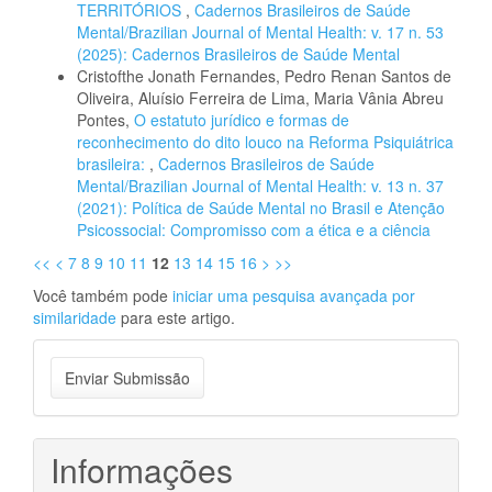
TERRITÓRIOS
,
Cadernos Brasileiros de Saúde
Mental/Brazilian Journal of Mental Health: v. 17 n. 53
(2025): Cadernos Brasileiros de Saúde Mental
Cristofthe Jonath Fernandes, Pedro Renan Santos de
Oliveira, Aluísio Ferreira de Lima, Maria Vânia Abreu
Pontes,
O estatuto jurídico e formas de
reconhecimento do dito louco na Reforma Psiquiátrica
brasileira:
,
Cadernos Brasileiros de Saúde
Mental/Brazilian Journal of Mental Health: v. 13 n. 37
(2021): Política de Saúde Mental no Brasil e Atenção
Psicossocial: Compromisso com a ética e a ciência
<<
<
7
8
9
10
11
12
13
14
15
16
>
>>
Você também pode
iniciar uma pesquisa avançada por
similaridade
para este artigo.
Enviar
Enviar Submissão
Submissão
Informações