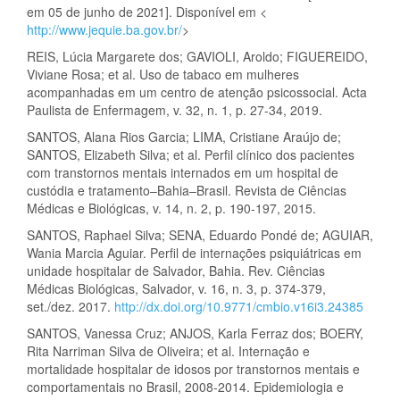
em 05 de junho de 2021]. Disponível em <
http://www.jequie.ba.gov.br/
>
REIS, Lúcia Margarete dos; GAVIOLI, Aroldo; FIGUEREIDO,
Viviane Rosa; et al. Uso de tabaco em mulheres
acompanhadas em um centro de atenção psicossocial. Acta
Paulista de Enfermagem, v. 32, n. 1, p. 27-34, 2019.
SANTOS, Alana Rios Garcia; LIMA, Cristiane Araújo de;
SANTOS, Elizabeth Silva; et al. Perfil clínico dos pacientes
com transtornos mentais internados em um hospital de
custódia e tratamento–Bahia–Brasil. Revista de Ciências
Médicas e Biológicas, v. 14, n. 2, p. 190-197, 2015.
SANTOS, Raphael Silva; SENA, Eduardo Pondé de; AGUIAR,
Wania Marcia Aguiar. Perfil de internações psiquiátricas em
unidade hospitalar de Salvador, Bahia. Rev. Ciências
Médicas Biológicas, Salvador, v. 16, n. 3, p. 374-379,
set./dez. 2017.
http://dx.doi.org/10.9771/cmbio.v16i3.24385
SANTOS, Vanessa Cruz; ANJOS, Karla Ferraz dos; BOERY,
Rita Narriman Silva de Oliveira; et al. Internação e
mortalidade hospitalar de idosos por transtornos mentais e
comportamentais no Brasil, 2008-2014. Epidemiologia e