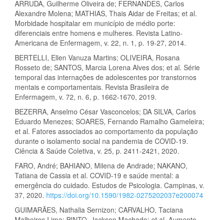
ARRUDA, Guilherme Oliveira de; FERNANDES, Carlos
Alexandre Molena; MATHIAS, Thais Aidar de Freitas; et al.
Morbidade hospitalar em município de médio porte:
diferenciais entre homens e mulheres. Revista Latino-
Americana de Enfermagem, v. 22, n. 1, p. 19-27, 2014.
BERTELLI, Ellen Vanuza Martins; OLIVEIRA, Rosana
Rosseto de; SANTOS, Marcia Lorena Alves dos; et al. Série
temporal das internações de adolescentes por transtornos
mentais e comportamentais. Revista Brasileira de
Enfermagem, v. 72, n. 6, p. 1662-1670, 2019.
BEZERRA, Anselmo César Vasconcelos; DA SILVA, Carlos
Eduardo Menezes; SOARES, Fernando Ramalho Gameleira;
et al. Fatores associados ao comportamento da população
durante o isolamento social na pandemia de COVID-19.
Ciência & Saúde Coletiva, v. 25, p. 2411-2421, 2020.
FARO, André; BAHIANO, Milena de Andrade; NAKANO,
Tatiana de Cassia et al. COVID-19 e saúde mental: a
emergência do cuidado. Estudos de Psicologia. Campinas, v.
37, 2020.
https://doi.org/10.1590/1982-0275202037e200074
GUIMARÃES, Nathalia Sernizon; CARVALHO, Taciana
Malheiros Lima; PINTO, Jackson Machado; et al. Aumento