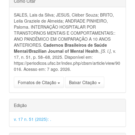
Como Citar
do
SALES, Lais da Silva; JESUS, Cléber Souza; BRITO,
artigo
Leila Graziele de Almeida; ANDRADE PINHEIRO,
Paloma. INTERNAÇÃO HOSPITALAR POR
TRANSTORNOS MENTAIS E COMPORTAMENTAIS::
ANO PANDÊMICO EM COMPARAÇÃO A 10 ANOS
ANTERIORES.
Cadernos Brasileiros de Saúde
Mental/Brazilian Journal of Mental Health
,
[S. l.]
, v.
17, n. 51, p. 58–68, 2025. Disponível em:
https://periodicos.ufsc.br/index.php/cbsm/article/view/90
016. Acesso em: 7 ago. 2026.
Fomatos de Citação
Baixar Citação
Edição
v. 17 n. 51 (2025): .