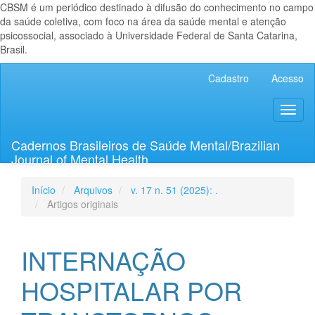
CBSM é um periódico destinado à difusão do conhecimento no campo
da saúde coletiva, com foco na área da saúde mental e atenção
psicossocial, associado à Universidade Federal de Santa Catarina,
Brasil.
Navegação
Cadastro
Acesso
Principal
Conteúdo
Toggl
principal
naviga
Barra
Lateral
Cadernos Brasileiros de Saúde Mental/Brazilian
Journal of Mental Health
Início
Arquivos
v. 17 n. 51 (2025): .
Artigos originais
INTERNAÇÃO
HOSPITALAR POR