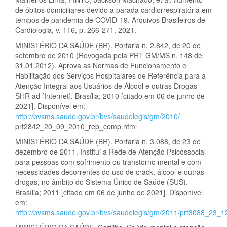
de óbitos domiciliares devido a parada cardiorrespiratória em
tempos de pandemia de COVID-19. Arquivos Brasileiros de
Cardiologia, v. 116, p. 266-271, 2021.
MINISTÉRIO DA SAÚDE (BR). Portaria n. 2.842, de 20 de
setembro de 2010 (Revogada pela PRT GM/MS n. 148 de
31.01.2012). Aprova as Normas de Funcionamento e
Habilitação dos Serviços Hospitalares de Referência para a
Atenção Integral aos Usuários de Álcool e outras Drogas –
SHR ad [Internet]. Brasília; 2010 [citado em 06 de junho de
2021]. Disponível em:
http://bvsms.saude.gov.br/bvs/saudelegis/gm/2010/
prt2842_20_09_2010_rep_comp.html
MINISTÉRIO DA SAÚDE (BR). Portaria n. 3.088, de 23 de
dezembro de 2011. Institui a Rede de Atenção Psicossocial
para pessoas com sofrimento ou transtorno mental e com
necessidades decorrentes do uso de crack, álcool e outras
drogas, no âmbito do Sistema Único de Saúde (SUS).
Brasília; 2011 [citado em 06 de junho de 2021]. Disponível
em:
http://bvsms.saude.gov.br/bvs/saudelegis/gm/2011/prt3088_23_