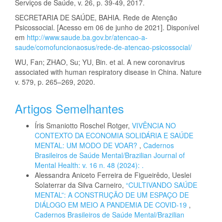
Serviços de Saúde, v. 26, p. 39-49, 2017.
SECRETARIA DE SAÚDE, BAHIA. Rede de Atenção
Psicossocial. [Acesso em 06 de junho de 2021]. Disponível
em
http://www.saude.ba.gov.br/atencao-a-
saude/comofuncionaosus/rede-de-atencao-psicossocial/
WU, Fan; ZHAO, Su; YU, Bin. et al. A new coronavirus
associated with human respiratory disease in China. Nature
v. 579, p. 265–269, 2020.
Artigos Semelhantes
Íris Smaniotto Roschel Rotger,
VIVÊNCIA NO
CONTEXTO DA ECONOMIA SOLIDÁRIA E SAÚDE
MENTAL: UM MODO DE VOAR?
,
Cadernos
Brasileiros de Saúde Mental/Brazilian Journal of
Mental Health: v. 16 n. 48 (2024): .
Alessandra Aniceto Ferreira de Figueirêdo, Ueslei
Solaterrar da Silva Carneiro,
“CULTIVANDO SAÚDE
MENTAL”: A CONSTRUÇÃO DE UM ESPAÇO DE
DIÁLOGO EM MEIO A PANDEMIA DE COVID-19
,
Cadernos Brasileiros de Saúde Mental/Brazilian