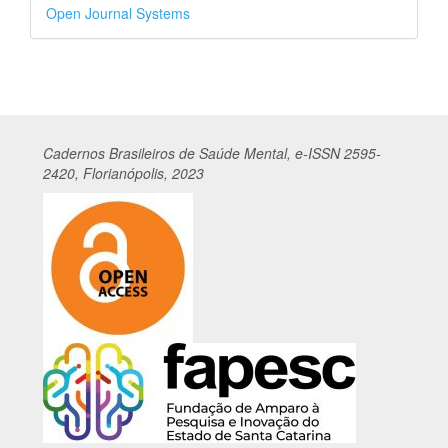
Desenvolvido
Open Journal Systems
por
Cadernos
Br
asileiros
de Saúde Mental, e-ISSN 2595-
2420, Florianópolis, 2023