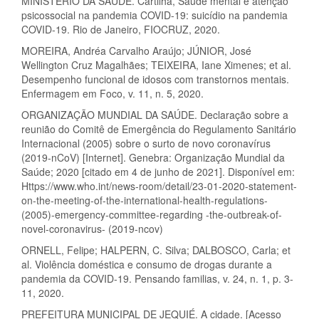
MINISTÉRIO DA SAÚDE. Cartilha, Saúde mental e atenção
psicossocial na pandemia COVID-19: suicídio na pandemia
COVID-19. Rio de Janeiro, FIOCRUZ, 2020.
MOREIRA, Andréa Carvalho Araújo; JÚNIOR, José
Wellington Cruz Magalhães; TEIXEIRA, Iane Ximenes; et al.
Desempenho funcional de idosos com transtornos mentais.
Enfermagem em Foco, v. 11, n. 5, 2020.
ORGANIZAÇÃO MUNDIAL DA SAÚDE. Declaração sobre a
reunião do Comitê de Emergência do Regulamento Sanitário
Internacional (2005) sobre o surto de novo coronavírus
(2019-nCoV) [Internet]. Genebra: Organização Mundial da
Saúde; 2020 [citado em 4 de junho de 2021]. Disponível em:
Https://www.who.int/news-room/detail/23-01-2020-statement-
on-the-meeting-of-the-international-health-regulations-
(2005)-emergency-committee-regarding -the-outbreak-of-
novel-coronavirus- (2019-ncov)
ORNELL, Felipe; HALPERN, C. Silva; DALBOSCO, Carla; et
al. Violência doméstica e consumo de drogas durante a
pandemia da COVID-19. Pensando familias, v. 24, n. 1, p. 3-
11, 2020.
PREFEITURA MUNICIPAL DE JEQUIÉ. A cidade. [Acesso