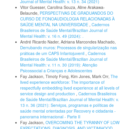
Journal of Mental Health: v. 13 n. 34 (2021)
Vitor Guesser, Carolina Souza, Aline Arakawa-
Belaunde,
PERSPECTIVAS DE GRADUANDOS DO
CURSO DE FONOAUDIOLOGIA RELACIONADAS À
SAÚDE MENTAL NA UNIVERSIDADE
,
Cadernos
Brasileiros de Saúde Mental/Brazilian Journal of
Mental Health: v. 16 n. 49 (2024): .
André Ricardo Nader, Adriana Marcondes Machado,
Derrubando muros: Processos de singularização nas
práticas de um CAPS Infantojuvenil
,
Cadernos
Brasileiros de Saúde Mental/Brazilian Journal of
Mental Health: v. 11 n. 30 (2019): Atenção
Psicossocial a Crianças e Adolescentes
Fay Jackson, Timoty Fong, Kim Jones, Mark Orr,
The
lived experience workforce: The importance of
respectfully embedding lived experience at all levels of
service design and production
,
Cadernos Brasileiros
de Saúde Mental/Brazilian Journal of Mental Health: v.
13 n. 36 (2021): Serviços, programas e políticas de
saúde mental orientadas por Recovery e cidadania -
panorama internacional - Parte II
Fay Jackson,
OVERCOMING THE TYRANNY OF LOW
EXPECTATIONS, DIAGNOSIS, AND VICTIMHOOD
,