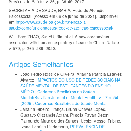
Serviços de Saúde, v. 26, p. 39-49, 2017.
SECRETARIA DE SAÚDE, BAHIA. Rede de Atenção
Psicossocial. [Acesso em 06 de junho de 2021]. Disponível
em
http://www.saude.ba.gov.br/atencao-a-
saude/comofuncionaosus/rede-de-atencao-psicossocial/
WU, Fan; ZHAO, Su; YU, Bin. et al. A new coronavirus
associated with human respiratory disease in China. Nature
v. 579, p. 265–269, 2020.
Artigos Semelhantes
João Pedro Rossi de Oliveira, Ariadna Patricia Estevez
Alvarez,
IMPACTOS DO USO DE REDES SOCIAIS NA
SAÚDE MENTAL DE ESTUDANTES DO ENSINO
MÉDIO
,
Cadernos Brasileiros de Saúde
Mental/Brazilian Journal of Mental Health: v. 17 n. 54
(2025): Cadernos Brasileiros de Saúde Mental
Janaina Ribeiro França, Bruna Chaves Lopes,
Gustavo Olszanski Acrani, Priscila Pavan Detoni,
Raimundo Mauricio dos Santos, Ueslei Mossoi Tribino,
Ivana Loraine Lindemann,
PREVALÊNCIA DE