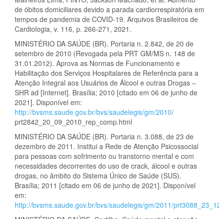
de óbitos domiciliares devido a parada cardiorrespiratória em
tempos de pandemia de COVID-19. Arquivos Brasileiros de
Cardiologia, v. 116, p. 266-271, 2021.
MINISTÉRIO DA SAÚDE (BR). Portaria n. 2.842, de 20 de
setembro de 2010 (Revogada pela PRT GM/MS n. 148 de
31.01.2012). Aprova as Normas de Funcionamento e
Habilitação dos Serviços Hospitalares de Referência para a
Atenção Integral aos Usuários de Álcool e outras Drogas –
SHR ad [Internet]. Brasília; 2010 [citado em 06 de junho de
2021]. Disponível em:
http://bvsms.saude.gov.br/bvs/saudelegis/gm/2010/
prt2842_20_09_2010_rep_comp.html
MINISTÉRIO DA SAÚDE (BR). Portaria n. 3.088, de 23 de
dezembro de 2011. Institui a Rede de Atenção Psicossocial
para pessoas com sofrimento ou transtorno mental e com
necessidades decorrentes do uso de crack, álcool e outras
drogas, no âmbito do Sistema Único de Saúde (SUS).
Brasília; 2011 [citado em 06 de junho de 2021]. Disponível
em:
http://bvsms.saude.gov.br/bvs/saudelegis/gm/2011/prt3088_23_