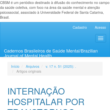
CBSM é um periódico destinado à difusão do conhecimento no campo
da saúde coletiva, com foco na área da saúde mental e atenção
psicossocial, associado à Universidade Federal de Santa Catarina,
Brasil.
Navegação
Cadastro
Acesso
Principal
Conteúdo
Toggl
principal
naviga
Barra
Lateral
Cadernos Brasileiros de Saúde Mental/Brazilian
Journal of Mental Health
Início
Arquivos
v. 17 n. 51 (2025): .
Artigos originais
INTERNAÇÃO
HOSPITALAR POR