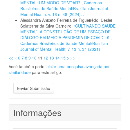
MENTAL: UM MODO DE VOAR?
,
Cadernos
Brasileiros de Saúde Mental/Brazilian Journal of
Mental Health: v. 16 n. 48 (2024): .
Alessandra Aniceto Ferreira de Figueirêdo, Ueslei
Solaterrar da Silva Carneiro,
“CULTIVANDO SAÚDE
MENTAL”: A CONSTRUÇÃO DE UM ESPAÇO DE
DIÁLOGO EM MEIO A PANDEMIA DE COVID-19
,
Cadernos Brasileiros de Saúde Mental/Brazilian
Journal of Mental Health: v. 13 n. 34 (2021)
<<
<
6
7
8
9
10
11
12
13
14
15
>
>>
Você também pode
iniciar uma pesquisa avançada por
similaridade
para este artigo.
Enviar
Enviar Submissão
Submissão
Informações