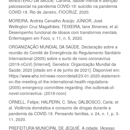
MINISTÉRIO DA SAÚDE. Cartilha, Saúde mental e atenção
psicossocial na pandemia COVID-19: suicídio na pandemia
COVID-19. Rio de Janeiro, FIOCRUZ, 2020.
MOREIRA, Andréa Carvalho Araújo; JÚNIOR, José
Wellington Cruz Magalhães; TEIXEIRA, Iane Ximenes; et al.
Desempenho funcional de idosos com transtornos mentais.
Enfermagem em Foco, v. 11, n. 5, 2020.
ORGANIZAÇÃO MUNDIAL DA SAÚDE. Declaração sobre a
reunião do Comitê de Emergência do Regulamento Sanitário
Internacional (2005) sobre o surto de novo coronavírus
(2019-nCoV) [Internet]. Genebra: Organização Mundial da
Saúde; 2020 [citado em 4 de junho de 2021]. Disponível em:
Https://www.who.int/news-room/detail/23-01-2020-statement-
on-the-meeting-of-the-international-health-regulations-
(2005)-emergency-committee-regarding -the-outbreak-of-
novel-coronavirus- (2019-ncov)
ORNELL, Felipe; HALPERN, C. Silva; DALBOSCO, Carla; et
al. Violência doméstica e consumo de drogas durante a
pandemia da COVID-19. Pensando familias, v. 24, n. 1, p. 3-
11, 2020.
PREFEITURA MUNICIPAL DE JEQUIÉ. A cidade. [Acesso