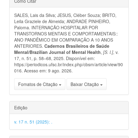
Como Citar
do
SALES, Lais da Silva; JESUS, Cléber Souza; BRITO,
artigo
Leila Graziele de Almeida; ANDRADE PINHEIRO,
Paloma. INTERNAÇÃO HOSPITALAR POR
TRANSTORNOS MENTAIS E COMPORTAMENTAIS::
ANO PANDÊMICO EM COMPARAÇÃO A 10 ANOS
ANTERIORES.
Cadernos Brasileiros de Saúde
Mental/Brazilian Journal of Mental Health
,
[S. l.]
, v.
17, n. 51, p. 58–68, 2025. Disponível em:
https://periodicos.ufsc.br/index.php/cbsm/article/view/90
016. Acesso em: 9 ago. 2026.
Fomatos de Citação
Baixar Citação
Edição
v. 17 n. 51 (2025): .