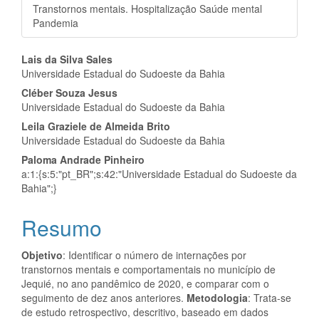
Transtornos mentais. Hospitalização Saúde mental
Pandemia
Conteúdo
Lais da Silva Sales
Universidade Estadual do Sudoeste da Bahia
do
Cléber Souza Jesus
artigo
Universidade Estadual do Sudoeste da Bahia
Leila Graziele de Almeida Brito
principal
Universidade Estadual do Sudoeste da Bahia
Paloma Andrade Pinheiro
a:1:{s:5:"pt_BR";s:42:"Universidade Estadual do Sudoeste da
Bahia";}
Resumo
Objetivo
: Identificar o número de internações por
transtornos mentais e comportamentais no município de
Jequié, no ano pandêmico de 2020, e comparar com o
seguimento de dez anos anteriores.
Metodologia
: Trata-se
de estudo retrospectivo, descritivo, baseado em dados