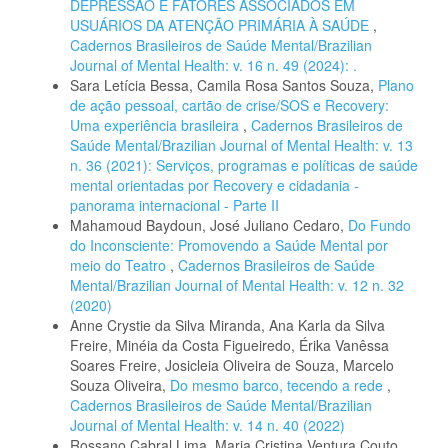
DEPRESSÃO E FATORES ASSOCIADOS EM
USUÁRIOS DA ATENÇÃO PRIMÁRIA À SAÚDE
,
Cadernos Brasileiros de Saúde Mental/Brazilian
Journal of Mental Health: v. 16 n. 49 (2024): .
Sara Letícia Bessa, Camila Rosa Santos Souza,
Plano
de ação pessoal, cartão de crise/SOS e Recovery:
Uma experiência brasileira
,
Cadernos Brasileiros de
Saúde Mental/Brazilian Journal of Mental Health: v. 13
n. 36 (2021): Serviços, programas e políticas de saúde
mental orientadas por Recovery e cidadania -
panorama internacional - Parte II
Mahamoud Baydoun, José Juliano Cedaro,
Do Fundo
do Inconsciente: Promovendo a Saúde Mental por
meio do Teatro
,
Cadernos Brasileiros de Saúde
Mental/Brazilian Journal of Mental Health: v. 12 n. 32
(2020)
Anne Crystie da Silva Miranda, Ana Karla da Silva
Freire, Minéia da Costa Figueiredo, Érika Vanêssa
Soares Freire, Josicleia Oliveira de Souza, Marcelo
Souza Oliveira,
Do mesmo barco, tecendo a rede
,
Cadernos Brasileiros de Saúde Mental/Brazilian
Journal of Mental Health: v. 14 n. 40 (2022)
Rossano Cabral Lima, Maria Cristina Ventura Couto,