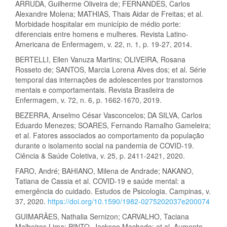
ARRUDA, Guilherme Oliveira de; FERNANDES, Carlos
Alexandre Molena; MATHIAS, Thais Aidar de Freitas; et al.
Morbidade hospitalar em município de médio porte:
diferenciais entre homens e mulheres. Revista Latino-
Americana de Enfermagem, v. 22, n. 1, p. 19-27, 2014.
BERTELLI, Ellen Vanuza Martins; OLIVEIRA, Rosana
Rosseto de; SANTOS, Marcia Lorena Alves dos; et al. Série
temporal das internações de adolescentes por transtornos
mentais e comportamentais. Revista Brasileira de
Enfermagem, v. 72, n. 6, p. 1662-1670, 2019.
BEZERRA, Anselmo César Vasconcelos; DA SILVA, Carlos
Eduardo Menezes; SOARES, Fernando Ramalho Gameleira;
et al. Fatores associados ao comportamento da população
durante o isolamento social na pandemia de COVID-19.
Ciência & Saúde Coletiva, v. 25, p. 2411-2421, 2020.
FARO, André; BAHIANO, Milena de Andrade; NAKANO,
Tatiana de Cassia et al. COVID-19 e saúde mental: a
emergência do cuidado. Estudos de Psicologia. Campinas, v.
37, 2020.
https://doi.org/10.1590/1982-0275202037e200074
GUIMARÃES, Nathalia Sernizon; CARVALHO, Taciana
Malheiros Lima; PINTO, Jackson Machado; et al. Aumento