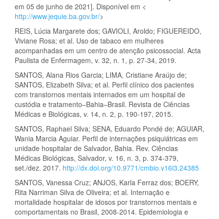
em 05 de junho de 2021]. Disponível em <
http://www.jequie.ba.gov.br/
>
REIS, Lúcia Margarete dos; GAVIOLI, Aroldo; FIGUEREIDO,
Viviane Rosa; et al. Uso de tabaco em mulheres
acompanhadas em um centro de atenção psicossocial. Acta
Paulista de Enfermagem, v. 32, n. 1, p. 27-34, 2019.
SANTOS, Alana Rios Garcia; LIMA, Cristiane Araújo de;
SANTOS, Elizabeth Silva; et al. Perfil clínico dos pacientes
com transtornos mentais internados em um hospital de
custódia e tratamento–Bahia–Brasil. Revista de Ciências
Médicas e Biológicas, v. 14, n. 2, p. 190-197, 2015.
SANTOS, Raphael Silva; SENA, Eduardo Pondé de; AGUIAR,
Wania Marcia Aguiar. Perfil de internações psiquiátricas em
unidade hospitalar de Salvador, Bahia. Rev. Ciências
Médicas Biológicas, Salvador, v. 16, n. 3, p. 374-379,
set./dez. 2017.
http://dx.doi.org/10.9771/cmbio.v16i3.24385
SANTOS, Vanessa Cruz; ANJOS, Karla Ferraz dos; BOERY,
Rita Narriman Silva de Oliveira; et al. Internação e
mortalidade hospitalar de idosos por transtornos mentais e
comportamentais no Brasil, 2008-2014. Epidemiologia e