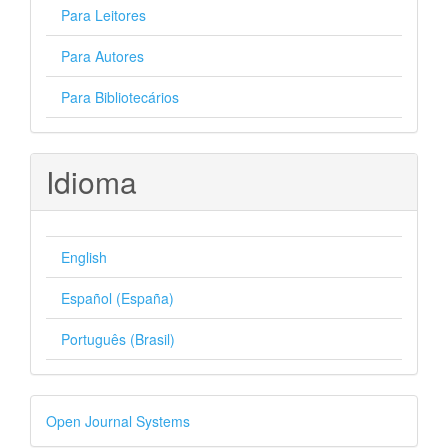
Para Leitores
Para Autores
Para Bibliotecários
Idioma
English
Español (España)
Português (Brasil)
Desenvolvido
Open Journal Systems