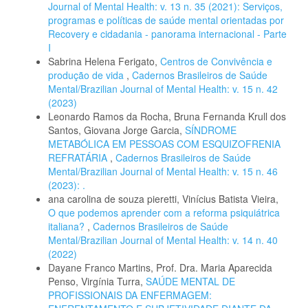
Journal of Mental Health: v. 13 n. 35 (2021): Serviços,
programas e políticas de saúde mental orientadas por
Recovery e cidadania - panorama internacional - Parte
I
Sabrina Helena Ferigato,
Centros de Convivência e
produção de vida
,
Cadernos Brasileiros de Saúde
Mental/Brazilian Journal of Mental Health: v. 15 n. 42
(2023)
Leonardo Ramos da Rocha, Bruna Fernanda Krull dos
Santos, Giovana Jorge Garcia,
SÍNDROME
METABÓLICA EM PESSOAS COM ESQUIZOFRENIA
REFRATÁRIA
,
Cadernos Brasileiros de Saúde
Mental/Brazilian Journal of Mental Health: v. 15 n. 46
(2023): .
ana carolina de souza pieretti, Vinícius Batista Vieira,
O que podemos aprender com a reforma psiquiátrica
italiana?
,
Cadernos Brasileiros de Saúde
Mental/Brazilian Journal of Mental Health: v. 14 n. 40
(2022)
Dayane Franco Martins, Prof. Dra. Maria Aparecida
Penso, Virgínia Turra,
SAÚDE MENTAL DE
PROFISSIONAIS DA ENFERMAGEM: