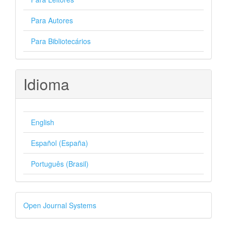
Para Autores
Para Bibliotecários
Idioma
English
Español (España)
Português (Brasil)
Desenvolvido
Open Journal Systems
por