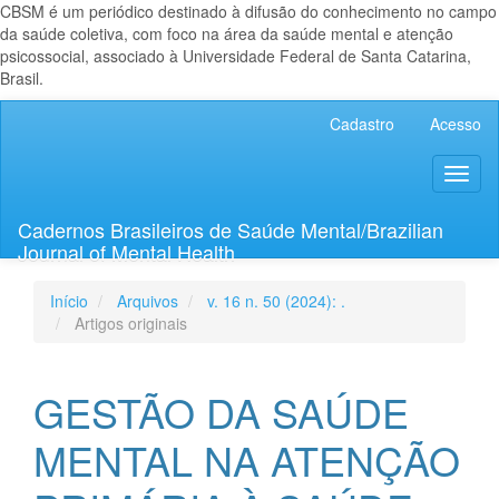
CBSM é um periódico destinado à difusão do conhecimento no campo
da saúde coletiva, com foco na área da saúde mental e atenção
psicossocial, associado à Universidade Federal de Santa Catarina,
Brasil.
Navegação
Cadastro
Acesso
Principal
Conteúdo
Toggl
principal
naviga
Barra
Lateral
Cadernos Brasileiros de Saúde Mental/Brazilian
Journal of Mental Health
Início
Arquivos
v. 16 n. 50 (2024): .
Artigos originais
GESTÃO DA SAÚDE
MENTAL NA ATENÇÃO