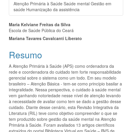
Atenção Primária à Saúde Saúde mental Gestão em
saúde Humanização da assistência
Conteúdo
Maria Kelviane Freitas da Silva
Escola de Saúde Pública do Ceará
do
Mariana Tavares Cavalcanti Liberato
artigo
Resumo
principal
A Atenção Primária à Saúde (APS) como ordenadora da
rede e coordenadora do cuidado tem forte responsabilidade
gerencial sobre o sistema como um todo. Em seu modelo
brasileiro – Atenção Básica - tem-se como princípio basilar a
integralidade. Nessa perspectiva, o cuidado à saúde mental
vem ganhando notoriedade nesse nível de atenção levando
à necessidade de avaliar como tem se dado a gestão desse
cuidado. Diante desse cenário, esta Revisão Integrativa da
Literatura (RIL) teve como objetivo compreender o que se
tem produzido sobre gestão da saúde mental na Atenção
Primária à Saúde. Foram avaliados 13 artigos científicos
extraídos do portal Biblioteca Virtual em Saúde – BVS de