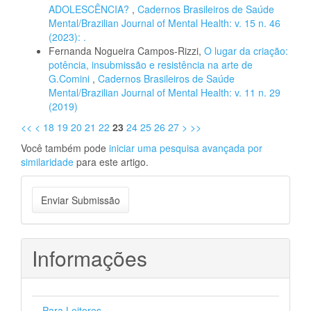
ADOLESCÊNCIA?
,
Cadernos Brasileiros de Saúde
Mental/Brazilian Journal of Mental Health: v. 15 n. 46
(2023): .
Fernanda Nogueira Campos-Rizzi,
O lugar da criação:
potência, insubmissão e resistência na arte de
G.Comini
,
Cadernos Brasileiros de Saúde
Mental/Brazilian Journal of Mental Health: v. 11 n. 29
(2019)
<<
<
18
19
20
21
22
23
24
25
26
27
>
>>
Você também pode
iniciar uma pesquisa avançada por
similaridade
para este artigo.
Enviar
Enviar Submissão
Submissão
Informações
Para Leitores