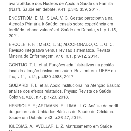
avaliabilidade dos Núcleos de Apoio à Saúde da Família
(Nasf). Saúde em debate, v.41, p.345-359, 2017.
ENGSTROM, E. M.; SILVA, V. C. Gestão participativa na
Atenção Primária à Saúde: ensaio sobre experiência em
território urbano vulnerável. Saúde em Debate, v1, p.1-15,
2021.
ERCOLE, F. F.;; MELO, L. S.; ALCOFORADO, C. L. G. C.
Revisão integrativa versus revisão sistemática. Revista
Mineira de Enfermagem, v.18, n.1, p.9-12, 2014.
GONTIJO, T. L. et al. Funções administrativas na gestão
local da atenção básica em saúde. Rev. enferm. UFPE on
line, v.11, n.12, p.4980-4988, 2017.
GUIZARDI, F. L. et al. Apoio institucional na Atenção Básica:
análise dos efeitos relatados. Physis: Revista de Saúde
Coletiva, v.28, n.4, p.1-23, 2018.
HENRIQUE, F.; ARTMANN, E.; LIMA, J. C. Análise do perfil
de gestores de Unidades Básicas de Saúde de Criciúma.
Saúde em Debate, v.43, p.36-47, 2019.
IGLESIAS, A.; AVELLAR, L. Z. Matriciamento em Saúde