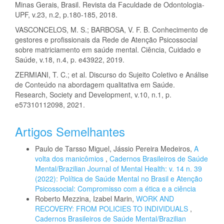
Minas Gerais, Brasil. Revista da Faculdade de Odontologia-
UPF, v.23, n.2, p.180-185, 2018.
VASCONCELOS, M. S.; BARBOSA, V. F. B. Conhecimento de
gestores e profissionais da Rede de Atenção Psicossocial
sobre matriciamento em saúde mental. Ciência, Cuidado e
Saúde, v.18, n.4, p. e43922, 2019.
ZERMIANI, T. C.; et al. Discurso do Sujeito Coletivo e Análise
de Conteúdo na abordagem qualitativa em Saúde.
Research, Society and Development, v.10, n.1, p.
e57310112098, 2021.
Artigos Semelhantes
Paulo de Tarsso Miguel, Jássio Pereira Medeiros,
A
volta dos manicômios
,
Cadernos Brasileiros de Saúde
Mental/Brazilian Journal of Mental Health: v. 14 n. 39
(2022): Política de Saúde Mental no Brasil e Atenção
Psicossocial: Compromisso com a ética e a ciência
Roberto Mezzina, Izabel Marin,
WORK AND
RECOVERY: FROM POLICIES TO INDIVIDUALS
,
Cadernos Brasileiros de Saúde Mental/Brazilian