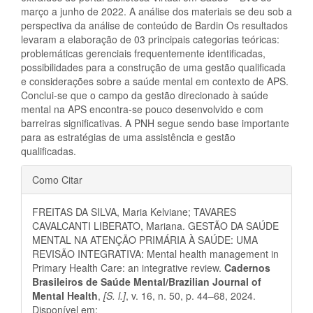
março a junho de 2022. A análise dos materiais se deu sob a
perspectiva da análise de conteúdo de Bardin Os resultados
levaram a elaboração de 03 principais categorias teóricas:
problemáticas gerenciais frequentemente identificadas,
possibilidades para a construção de uma gestão qualificada
e considerações sobre a saúde mental em contexto de APS.
Conclui-se que o campo da gestão direcionado à saúde
mental na APS encontra-se pouco desenvolvido e com
barreiras significativas. A PNH segue sendo base importante
para as estratégias de uma assistência e gestão
qualificadas.
Detalhes
Como Citar
do
FREITAS DA SILVA, Maria Kelviane; TAVARES
artigo
CAVALCANTI LIBERATO, Mariana. GESTÃO DA SAÚDE
MENTAL NA ATENÇÃO PRIMÁRIA À SAÚDE: UMA
REVISÃO INTEGRATIVA: Mental health management in
Primary Health Care: an integrative review.
Cadernos
Brasileiros de Saúde Mental/Brazilian Journal of
Mental Health
,
[S. l.]
, v. 16, n. 50, p. 44–68, 2024.
Disponível em: