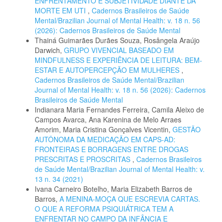
ENFRENTAMENTO E SUBJETIVIDADE DIANTE DA
MORTE EM UTI
,
Cadernos Brasileiros de Saúde
Mental/Brazilian Journal of Mental Health: v. 18 n. 56
(2026): Cadernos Brasileiros de Saúde Mental
Thainá Guimarães Durães Souza, Rosângela Araújo
Darwich,
GRUPO VIVENCIAL BASEADO EM
MINDFULNESS E EXPERIÊNCIA DE LEITURA: BEM-
ESTAR E AUTOPERCEPÇÃO EM MULHERES
,
Cadernos Brasileiros de Saúde Mental/Brazilian
Journal of Mental Health: v. 18 n. 56 (2026): Cadernos
Brasileiros de Saúde Mental
Indianara Maria Fernandes Ferreira, Camila Aleixo de
Campos Avarca, Ana Karenina de Melo Arraes
Amorim, Maria Cristina Gonçalves Vicentin,
GESTÃO
AUTÔNOMA DA MEDICAÇÃO EM CAPS-AD:
FRONTEIRAS E BORRAGENS ENTRE DROGAS
PRESCRITAS E PROSCRITAS
,
Cadernos Brasileiros
de Saúde Mental/Brazilian Journal of Mental Health: v.
13 n. 34 (2021)
Ivana Carneiro Botelho, Maria Elizabeth Barros de
Barros,
A MENINA-MOÇA QUE ESCREVIA CARTAS.
O QUE A REFORMA PSIQUIÁTRICA TEM A
ENFRENTAR NO CAMPO DA INFÂNCIA E