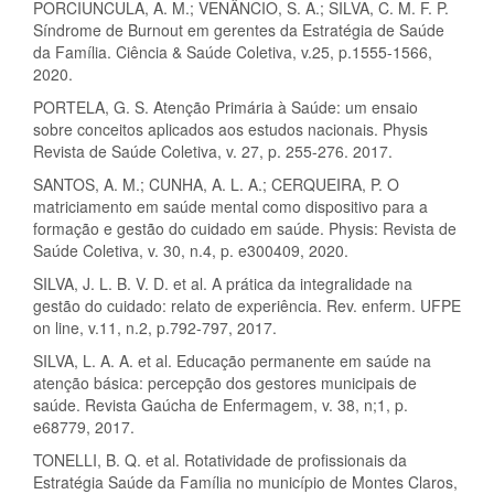
PORCIUNCULA, A. M.; VENÂNCIO, S. A.; SILVA, C. M. F. P.
Síndrome de Burnout em gerentes da Estratégia de Saúde
da Família. Ciência & Saúde Coletiva, v.25, p.1555-1566,
2020.
PORTELA, G. S. Atenção Primária à Saúde: um ensaio
sobre conceitos aplicados aos estudos nacionais. Physis
Revista de Saúde Coletiva, v. 27, p. 255-276. 2017.
SANTOS, A. M.; CUNHA, A. L. A.; CERQUEIRA, P. O
matriciamento em saúde mental como dispositivo para a
formação e gestão do cuidado em saúde. Physis: Revista de
Saúde Coletiva, v. 30, n.4, p. e300409, 2020.
SILVA, J. L. B. V. D. et al. A prática da integralidade na
gestão do cuidado: relato de experiência. Rev. enferm. UFPE
on line, v.11, n.2, p.792-797, 2017.
SILVA, L. A. A. et al. Educação permanente em saúde na
atenção básica: percepção dos gestores municipais de
saúde. Revista Gaúcha de Enfermagem, v. 38, n;1, p.
e68779, 2017.
TONELLI, B. Q. et al. Rotatividade de profissionais da
Estratégia Saúde da Família no município de Montes Claros,