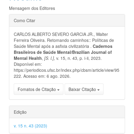
principal
Mensagem dos Editores
Detalhes
Como Citar
do
CARLOS ALBERTO SEVERO GARCIA JR., Walter
artigo
Ferreira Oliveira. Retomando caminhos:: Políticas de
Saúde Mental após a asfixia civilizatória .
Cadernos
Brasileiros de Saúde Mental/Brazilian Journal of
Mental Health
,
[S. l.]
, v. 15, n. 43, p. i-ii, 2023.
Disponível em:
https://periodicos.ufsc.br/index.php/cbsm/article/view/95
222. Acesso em: 6 ago. 2026.
Fomatos de Citação
Baixar Citação
Edição
v. 15 n. 43 (2023)