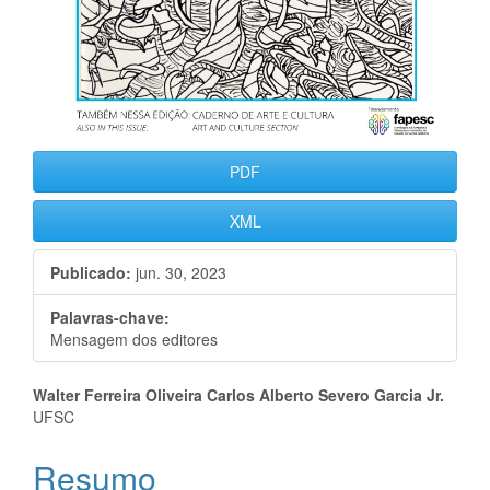
PDF
XML
Publicado:
jun. 30, 2023
Palavras-chave:
Mensagem dos editores
Conteúdo
Walter Ferreira Oliveira Carlos Alberto Severo Garcia Jr.
UFSC
do
Resumo
artigo