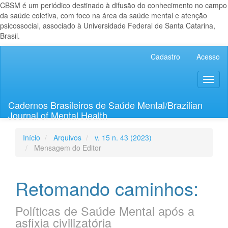
CBSM é um periódico destinado à difusão do conhecimento no campo
da saúde coletiva, com foco na área da saúde mental e atenção
psicossocial, associado à Universidade Federal de Santa Catarina,
Brasil.
Navegação
Cadastro
Acesso
Principal
Conteúdo
Toggl
principal
naviga
Barra
Lateral
Cadernos Brasileiros de Saúde Mental/Brazilian
Journal of Mental Health
Início
Arquivos
v. 15 n. 43 (2023)
Mensagem do Editor
Retomando caminhos:
Políticas de Saúde Mental após a
asfixia civilizatória