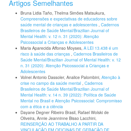
Artigos Semelhantes
Bruna Lidia Taño, Thelma Simões Matsukura,
Compreensões e expectativas de educadores sobre
saúde mental de crianças e adolescentes
,
Cadernos
Brasileiros de Saúde Mental/Brazilian Journal of
Mental Health: v. 12 n. 31 (2020): Atenção
Psicossocial a Crianças e Adolescentes
Maria Aparecida Affonso Moyses,
A LEI 13.438 é um
risco à saúde das crianças
,
Cadernos Brasileiros de
Saúde Mental/Brazilian Journal of Mental Health: v. 12
n. 31 (2020): Atenção Psicossocial a Crianças e
Adolescentes
Volnei Antonio Dassoler, Analice Palombini,
Atenção à
crise no campo da saúde mental
,
Cadernos
Brasileiros de Saúde Mental/Brazilian Journal of
Mental Health: v. 14 n. 39 (2022): Política de Saúde
Mental no Brasil e Atenção Psicossocial: Compromisso
com a ética e a ciência
Dayane Degner Ribeiro Brasil, Rafael Wolski de
Oliveira, Annie Jeanninne Bisso Lacchini,
REINSERÇÃO AO TRABALHO A PARTIR DA
VINCULAÇÃO EM OFICINAS DE GERAÇÃO DE