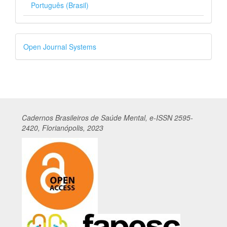
Português (Brasil)
Desenvolvido
Open Journal Systems
por
Cadernos
Br
asileiros
de Saúde Mental, e-ISSN 2595-
2420, Florianópolis, 2023