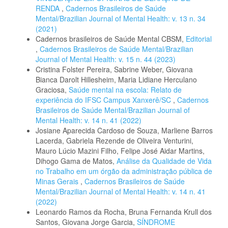
RENDA
,
Cadernos Brasileiros de Saúde
Mental/Brazilian Journal of Mental Health: v. 13 n. 34
(2021)
Cadernos brasileiros de Saúde Mental CBSM,
Editorial
,
Cadernos Brasileiros de Saúde Mental/Brazilian
Journal of Mental Health: v. 15 n. 44 (2023)
Cristina Folster Pereira, Sabrine Weber, Giovana
Bianca Darolt Hillesheim, Maria Lidiane Herculano
Graciosa,
Saúde mental na escola: Relato de
experiência do IFSC Campus Xanxerê/SC
,
Cadernos
Brasileiros de Saúde Mental/Brazilian Journal of
Mental Health: v. 14 n. 41 (2022)
Josiane Aparecida Cardoso de Souza, Marliene Barros
Lacerda, Gabriela Rezende de Oliveira Venturini,
Mauro Lúcio Mazini Filho, Felipe José Aidar Martins,
Dihogo Gama de Matos,
Análise da Qualidade de Vida
no Trabalho em um órgão da administração pública de
Minas Gerais
,
Cadernos Brasileiros de Saúde
Mental/Brazilian Journal of Mental Health: v. 14 n. 41
(2022)
Leonardo Ramos da Rocha, Bruna Fernanda Krull dos
Santos, Giovana Jorge Garcia,
SÍNDROME