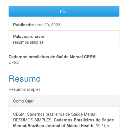
Barra
PDF
lateral
Publicado:
dez. 20, 2023
de
artigos
Palavras-chave:
resumos simples
Conteúdo
Cadernos brasileiros de Saúde Mental CBSM
UFSC
do
Resumo
artigo
principal
Resumos simples
Detalhes
Como Citar
do
CBSM, Cadernos brasileiros de Saúde Mental.
artigo
RESUMOS SIMPLES.
Cadernos Brasileiros de Saúde
Mental/Brazilian Journal of Mental Health
,
[S. l.]
, v.