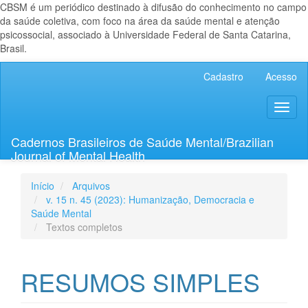
CBSM é um periódico destinado à difusão do conhecimento no campo
da saúde coletiva, com foco na área da saúde mental e atenção
psicossocial, associado à Universidade Federal de Santa Catarina,
Brasil.
Navegação
Cadastro
Acesso
Principal
Conteúdo
Toggl
principal
naviga
Barra
Lateral
Cadernos Brasileiros de Saúde Mental/Brazilian
Journal of Mental Health
Início
Arquivos
v. 15 n. 45 (2023): Humanização, Democracia e
Saúde Mental
Textos completos
RESUMOS SIMPLES