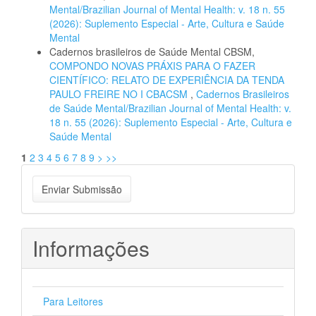
Mental/Brazilian Journal of Mental Health: v. 18 n. 55
(2026): Suplemento Especial - Arte, Cultura e Saúde
Mental
Cadernos brasileiros de Saúde Mental CBSM,
COMPONDO NOVAS PRÁXIS PARA O FAZER
CIENTÍFICO: RELATO DE EXPERIÊNCIA DA TENDA
PAULO FREIRE NO I CBACSM
,
Cadernos Brasileiros
de Saúde Mental/Brazilian Journal of Mental Health: v.
18 n. 55 (2026): Suplemento Especial - Arte, Cultura e
Saúde Mental
1
2
3
4
5
6
7
8
9
>
>>
Enviar
Enviar Submissão
Submissão
Informações
Para Leitores