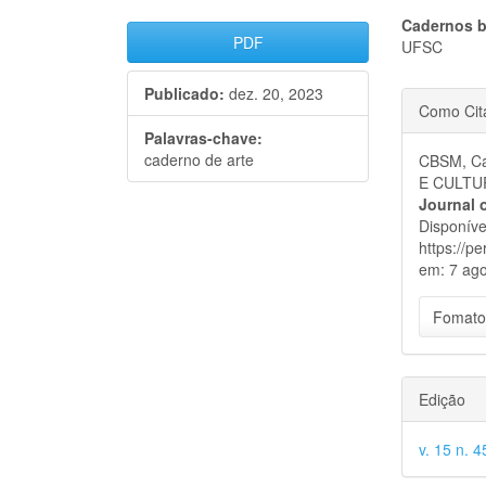
Barra
Cont
Cadernos b
PDF
UFSC
lateral
do
Publicado:
dez. 20, 2023
Detal
de
artigo
Como Cit
do
artigos
princi
Palavras-chave:
caderno de arte
CBSM, Ca
artigo
E CULTU
Journal 
Disponíve
https://p
em: 7 ago
Fomato
Edição
v. 15 n. 