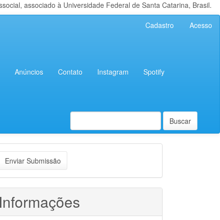
cial, associado à Universidade Federal de Santa Catarina, Brasil.
Cadastro
Acesso
Anúncios
Contato
Instagram
Spotify
Buscar
nviar
Enviar Submissão
ubmissão
Informações