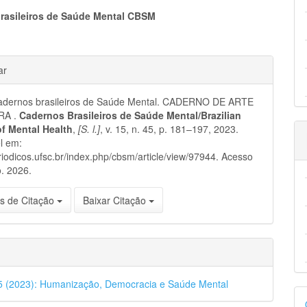
eúdo
rasileiros de Saúde Mental CBSM
hes
ar
pal
dernos brasileiros de Saúde Mental. CADERNO DE ARTE
RA .
Cadernos Brasileiros de Saúde Mental/Brazilian
of Mental Health
,
[S. l.]
, v. 15, n. 45, p. 181–197, 2023.
l em:
eriodicos.ufsc.br/index.php/cbsm/article/view/97944. Acesso
. 2026.
s de Citação
Baixar Citação
45 (2023): Humanização, Democracia e Saúde Mental
D