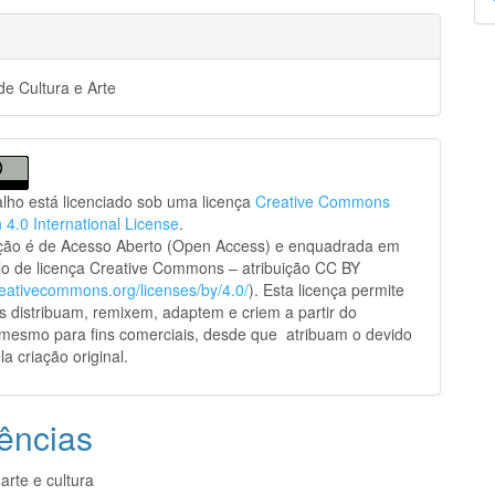
p
e Cultura e Arte
alho está licenciado sob uma licença
Creative Commons
n 4.0 International License
.
ação é de Acesso Aberto (Open Access) e enquadrada em
o de licença Creative Commons – atribuição CC BY
creativecommons.org/licenses/by/4.0/
). Esta licença permite
s distribuam, remixem, adaptem e criem a partir do
 mesmo para fins comerciais, desde que atribuam o devido
la criação original.
ências
arte e cultura