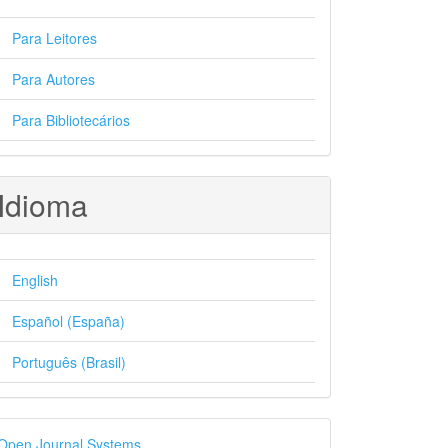
Para Leitores
Para Autores
Para Bibliotecários
Idioma
English
Español (España)
Português (Brasil)
esenvolvido
Open Journal Systems