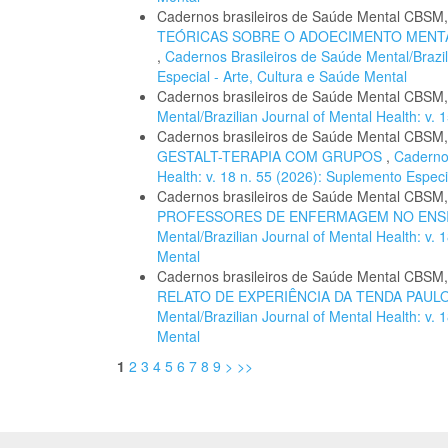
Cadernos brasileiros de Saúde Mental CBSM
TEÓRICAS SOBRE O ADOECIMENTO MENTA
,
Cadernos Brasileiros de Saúde Mental/Brazil
Especial - Arte, Cultura e Saúde Mental
Cadernos brasileiros de Saúde Mental CBSM
Mental/Brazilian Journal of Mental Health: v
Cadernos brasileiros de Saúde Mental CBSM
GESTALT-TERAPIA COM GRUPOS
,
Cadernos
Health: v. 18 n. 55 (2026): Suplemento Especi
Cadernos brasileiros de Saúde Mental CBSM
PROFESSORES DE ENFERMAGEM NO ENS
Mental/Brazilian Journal of Mental Health: v.
Mental
Cadernos brasileiros de Saúde Mental CBSM
RELATO DE EXPERIÊNCIA DA TENDA PAUL
Mental/Brazilian Journal of Mental Health: v.
Mental
1
2
3
4
5
6
7
8
9
>
>>