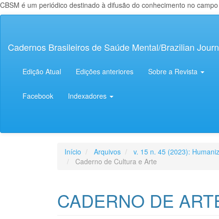
CBSM é um periódico destinado à difusão do conhecimento no campo da
Navegação
Principal
Conteúdo
Cadernos Brasileiros de Saúde Mental/Brazilian Journ
principal
Barra
Lateral
Edição Atual
Edições anteriores
Sobre a Revista
Facebook
Indexadores
Início
Arquivos
v. 15 n. 45 (2023): Human
Caderno de Cultura e Arte
CADERNO DE ART