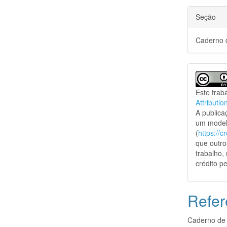
Seção
Caderno d
Este trab
Attributio
A public
um model
(
https://
que outro
trabalho,
crédito pe
Refer
Caderno de 