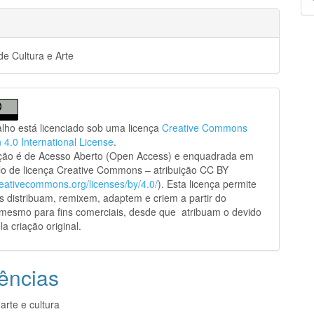
p
e Cultura e Arte
alho está licenciado sob uma licença
Creative Commons
n 4.0 International License
.
ação é de Acesso Aberto (Open Access) e enquadrada em
o de licença Creative Commons – atribuição CC BY
creativecommons.org/licenses/by/4.0/
). Esta licença permite
s distribuam, remixem, adaptem e criem a partir do
 mesmo para fins comerciais, desde que atribuam o devido
la criação original.
ências
arte e cultura