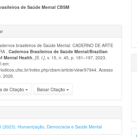
eúdo
rasileiros de Saúde Mental CBSM
hes
ar
pal
dernos brasileiros de Saúde Mental. CADERNO DE ARTE
RA .
Cadernos Brasileiros de Saúde Mental/Brazilian
of Mental Health
,
[S. l.]
, v. 15, n. 45, p. 181–197, 2023.
l em:
eriodicos.ufsc.br/index.php/cbsm/article/view/97944. Acesso
. 2026.
s de Citação
Baixar Citação
45 (2023): Humanização, Democracia e Saúde Mental
D