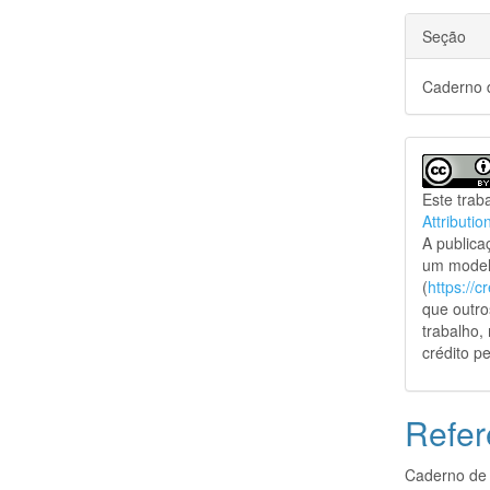
Seção
Caderno d
Este trab
Attributio
A public
um model
(
https://
que outro
trabalho,
crédito pe
Refer
Caderno de 