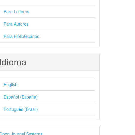
Para Leitores
Para Autores
Para Bibliotecários
Idioma
English
Español (España)
Português (Brasil)
esenvolvido
Open Journal Systems