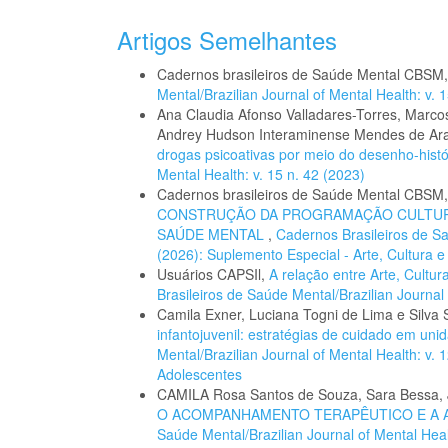
Artigos Semelhantes
Cadernos brasileiros de Saúde Mental CBSM
Mental/Brazilian Journal of Mental Health: v. 
Ana Claudia Afonso Valladares-Torres, Marco
Andrey Hudson Interaminense Mendes de Ar
drogas psicoativas por meio do desenho-hist
Mental Health: v. 15 n. 42 (2023)
Cadernos brasileiros de Saúde Mental CBSM
CONSTRUÇÃO DA PROGRAMAÇÃO CULTURA
SAÚDE MENTAL
,
Cadernos Brasileiros de Saú
(2026): Suplemento Especial - Arte, Cultura 
Usuários CAPSIl,
A relação entre Arte, Cultu
Brasileiros de Saúde Mental/Brazilian Journal 
Camila Exner, Luciana Togni de Lima e Silva
infantojuvenil: estratégias de cuidado em un
Mental/Brazilian Journal of Mental Health: v. 
Adolescentes
CAMILA Rosa Santos de Souza, Sara Bessa, J
O ACOMPANHAMENTO TERAPÊUTICO E A 
Saúde Mental/Brazilian Journal of Mental Heal