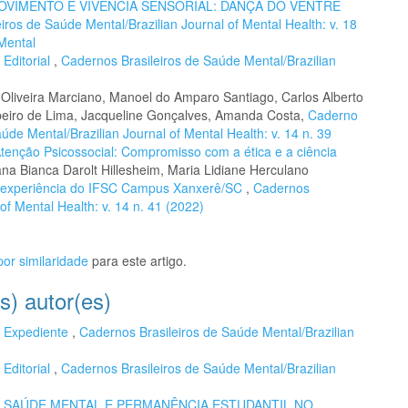
OVIMENTO E VIVÊNCIA SENSORIAL: DANÇA DO VENTRE
iros de Saúde Mental/Brazilian Journal of Mental Health: v. 18
Mental
,
Editorial
,
Cadernos Brasileiros de Saúde Mental/Brazilian
Oliveira Marciano, Manoel do Amparo Santiago, Carlos Alberto
beiro de Lima, Jacqueline Gonçalves, Amanda Costa,
Caderno
úde Mental/Brazilian Journal of Mental Health: v. 14 n. 39
 Atenção Psicossocial: Compromisso com a ética e a ciência
ana Bianca Darolt Hillesheim, Maria Lidiane Herculano
e experiência do IFSC Campus Xanxerê/SC
,
Cadernos
of Mental Health: v. 14 n. 41 (2022)
or similaridade
para este artigo.
s) autor(es)
,
Expediente
,
Cadernos Brasileiros de Saúde Mental/Brazilian
,
Editorial
,
Cadernos Brasileiros de Saúde Mental/Brazilian
,
SAÚDE MENTAL E PERMANÊNCIA ESTUDANTIL NO