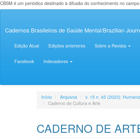
CBSM é um periódico destinado à difusão do conhecimento no campo da
Navegação
Principal
Conteúdo
Cadernos Brasileiros de Saúde Mental/Brazilian Journ
principal
Barra
Lateral
Edição Atual
Edições anteriores
Sobre a Revista
Facebook
Indexadores
Início
Arquivos
v. 15 n. 45 (2023): Human
Caderno de Cultura e Arte
CADERNO DE ART