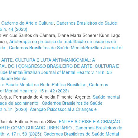
,
Caderno de Arte e Cultura
,
Cadernos Brasileiros de Saúde
15 n. 44 (2023)
s Vinicius Santos da Câmara, Diane Maria Scherer Kuhn Lago,
aújo,
Arteterapia no processo de reabilitação de usuários de
ória
,
Cadernos Brasileiros de Saúde Mental/Brazilian Journal of
,
ARTE, CULTURA E LUTA ANTIMANICOMIAL: A
L DO I CONGRESSO BRASILEIRO DE ARTE, CULTURA E
de Mental/Brazilian Journal of Mental Health: v. 18 n. 55
e Saúde Mental
ra e Saúde Mental na Rede Pública Brasileira
,
Cadernos
of Mental Health: v. 15 n. 42 (2023)
 Surjus, Fernanda de Almeida Pimentel Argento,
Saúde mental
idade de acolhimento
,
Cadernos Brasileiros de Saúde
12 n. 31 (2020): Atenção Psicossocial a Crianças e
acinta Fátima Sena da Silva,
ENTRE A CRISE E A CRIAÇÃO:
ARTE COMO CUIDADO LIBERTÁRIO
,
Cadernos Brasileiros de
th: v. 17 n. 53 (2025): Cadernos Brasileiros de Saúde Mental