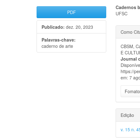
Barra
Cont
Cadernos b
PDF
UFSC
lateral
do
Publicado:
dez. 20, 2023
Detal
de
artigo
Como Cit
do
artigos
princi
Palavras-chave:
caderno de arte
CBSM, Ca
artigo
E CULTU
Journal 
Disponíve
https://p
em: 7 ago
Fomato
Edição
v. 15 n. 