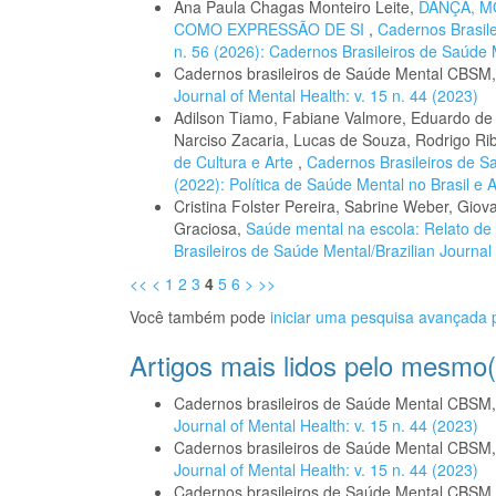
Ana Paula Chagas Monteiro Leite,
DANÇA, M
COMO EXPRESSÃO DE SI
,
Cadernos Brasile
n. 56 (2026): Cadernos Brasileiros de Saúde 
Cadernos brasileiros de Saúde Mental CBSM
Journal of Mental Health: v. 15 n. 44 (2023)
Adilson Tiamo, Fabiane Valmore, Eduardo de 
Narciso Zacaria, Lucas de Souza, Rodrigo Ri
de Cultura e Arte
,
Cadernos Brasileiros de Sa
(2022): Política de Saúde Mental no Brasil e
Cristina Folster Pereira, Sabrine Weber, Giov
Graciosa,
Saúde mental na escola: Relato d
Brasileiros de Saúde Mental/Brazilian Journal 
<<
<
1
2
3
4
5
6
>
>>
Você também pode
iniciar uma pesquisa avançada p
Artigos mais lidos pelo mesmo(
Cadernos brasileiros de Saúde Mental CBSM
Journal of Mental Health: v. 15 n. 44 (2023)
Cadernos brasileiros de Saúde Mental CBSM
Journal of Mental Health: v. 15 n. 44 (2023)
Cadernos brasileiros de Saúde Mental CBSM