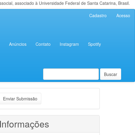
cial, associado à Universidade Federal de Santa Catarina, Brasil.
Cadastro
Acesso
Anúncios
Contato
Instagram
Spotify
Buscar
nviar
Enviar Submissão
ubmissão
Informações