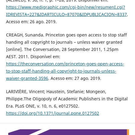
https://www.medigraphic.com/cgi-bin/new/resumenI.cgi?
IDREVISTA=227&IDARTICULO=87070&IDPUBLICACION=8337
.
Acesso em: 26 ago. 2019.
CREAGH, Sunanda. Princeton goes open access to stop staff
handing all copyright to journals – unless waiver granted
[online]. The Conversation, 28 September 2011, 1.25pm
AEST. 2011. Disponível em:
https://theconversation.com/princeton-goes-open-access-
to-stop-staff-handing-all-copyright-to-journals-unless-
waiver-granted-3596
. Acesso em: 27 ago. 2019.
LARIVIÈRE, Vincent; Haustein, Stefanie; Mongeon,
Philippe.The Oligopoly of Academic Publishers in the Digital
Era. PLoS ONE, v. 10, n. 6, e0127502.
https://doi.org/10.1371/journal.pone.0127502