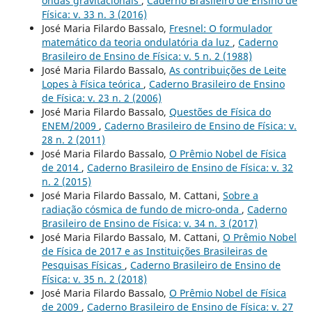
ondas gravitacionais
,
Caderno Brasileiro de Ensino de
Física: v. 33 n. 3 (2016)
José Maria Filardo Bassalo,
Fresnel: O formulador
matemático da teoria ondulatória da luz
,
Caderno
Brasileiro de Ensino de Física: v. 5 n. 2 (1988)
José Maria Filardo Bassalo,
As contribuições de Leite
Lopes à Física teórica
,
Caderno Brasileiro de Ensino
de Física: v. 23 n. 2 (2006)
José Maria Filardo Bassalo,
Questões de Física do
ENEM/2009
,
Caderno Brasileiro de Ensino de Física: v.
28 n. 2 (2011)
José Maria Filardo Bassalo,
O Prêmio Nobel de Física
de 2014
,
Caderno Brasileiro de Ensino de Física: v. 32
n. 2 (2015)
José Maria Filardo Bassalo, M. Cattani,
Sobre a
radiação cósmica de fundo de micro-onda
,
Caderno
Brasileiro de Ensino de Física: v. 34 n. 3 (2017)
José Maria Filardo Bassalo, M. Cattani,
O Prêmio Nobel
de Física de 2017 e as Instituições Brasileiras de
Pesquisas Físicas
,
Caderno Brasileiro de Ensino de
Física: v. 35 n. 2 (2018)
José Maria Filardo Bassalo,
O Prêmio Nobel de Física
de 2009
,
Caderno Brasileiro de Ensino de Física: v. 27