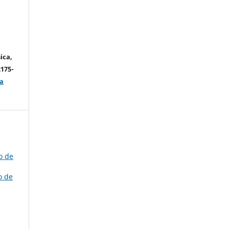
ica,
2175-
a
o de
o de