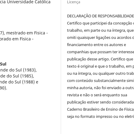
cia Universidade Católica
Licença
DECLARAÇÃO DE RESPONSABILIDAD
Certifico que participei da concepção
trabalho, em parte ou na íntegra, qu
7), mestrado em Fisica -
omiti quaisquer ligações ou acordos 
torado em Fisica -
financiamento entre os autores e
companhias que possam ter interess
publicação desse artigo. Certifico que
Sul
texto é original e que o trabalho, em 
nde do Sul (1983),
ou na íntegra, ou qualquer outro tra
de do Sul (1985),
com conteúdo substancialmente simil
nde do Sul (1988) e
minha autoria, não foi enviado a outr
90).
revista e não o será enquanto sua
publicação estiver sendo considerada
Caderno Brasileiro de Ensino de Física
seja no formato impresso ou no eletr