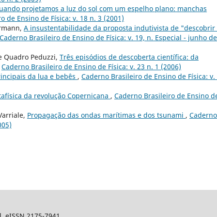
uando projetamos a luz do sol com um espelho plano: manchas
o de Ensino de Física: v. 18 n. 3 (2001)
ermann,
A insustentabilidade da proposta indutivista de "descobrir
Caderno Brasileiro de Ensino de Física: v. 19, n. Especial - junho de
de Quadro Peduzzi,
Três episódios de descoberta científica: da
,
Caderno Brasileiro de Ensino de Física: v. 23 n. 1 (2006)
rincipais da lua e bebês
,
Caderno Brasileiro de Ensino de Física: v.
afísica da revolução Copernicana
,
Caderno Brasileiro de Ensino d
Varriale,
Propagação das ondas marítimas e dos tsunami
,
Caderno
005)
sil. eISSN 2175-7941