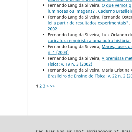
Fernando Lang da Silveira,
O que vemos q
luminosas ou imagens?
,
Caderno Brasileir
Fernando Lang da Silveira, Fernanda Ost
lei a partir de resultados experimentais"
,
2002
Fernando Lang da Silveira, Luiz Orlando 
caricatura empirista a uma outra história
Fernando Lang da Silveira,
Marés, fases p
n. 1 (2003)
Fernando Lang da Silveira,
A premissa met
Física: v. 19 n. 3 (2002)
Fernando Lang da Silveira, Maria Cristina 
Brasileiro de Ensino de Física: v. 22 n. 2 (2
1
2
3
>
>>
Cad. Bras. Ens. Fís. UFSC, Florianópolis, SC, Bra