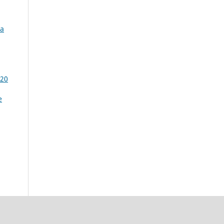
 a
 20
e