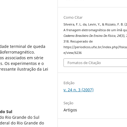
Como Citar
Silveira, F. L. da, Levin, Y., & Rizzato, F. B. (
A frenagem eletromagnética de um ímã que
Caderno Brasileiro De Ensino De Física
,
24
(3),
318. Recuperado de
idade terminal de queda
https://periodicos.ufsc.br/index.php/fisica/
ãoferromagnético.
e/view/6236
os associados em série
Fomatos de Citação
as. Os experimentos e o
essante ilustração da Lei
Edição
v. 24 n. 3 (2007)
Seção
Artigos
do Sul
do Rio Grande do Sul
ederal do Rio Grande do