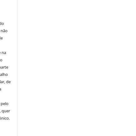
E
 do
e não
de
e na
 o
parte
balho
ar, de
a
 pelo
, quer
ônico.