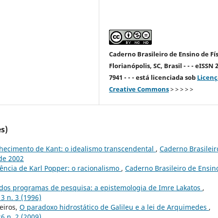
Caderno Brasileiro de Ensino de Fís
Florianópolis, SC, Brasil - - - eISSN 
7941 - - - está licenciada sob
Licenç
Creative Commons
> > > > >
s)
nhecimento de Kant: o idealismo transcendental
,
Caderno Brasileir
 de 2002
ciência de Karl Popper: o racionalismo
,
Caderno Brasileiro de Ensin
dos programas de pesquisa: a epistemologia de Imre Lakatos
,
13 n. 3 (1996)
eiros,
O paradoxo hidrostático de Galileu e a lei de Arquimedes
,
26 n. 2 (2009)