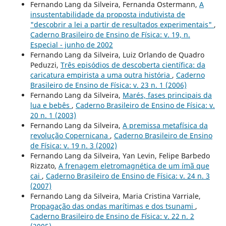
Fernando Lang da Silveira, Fernanda Ostermann,
A
insustentabilidade da proposta indutivista de
"descobrir a lei a partir de resultados experimentais"
,
Caderno Brasileiro de Ensino de Física: v. 19, n.
Especial - junho de 2002
Fernando Lang da Silveira, Luiz Orlando de Quadro
Peduzzi,
Três episódios de descoberta científica: da
caricatura empirista a uma outra história
,
Caderno
Brasileiro de Ensino de Física: v. 23 n. 1 (2006)
Fernando Lang da Silveira,
Marés, fases principais da
lua e bebês
,
Caderno Brasileiro de Ensino de Física: v.
20 n. 1 (2003)
Fernando Lang da Silveira,
A premissa metafísica da
revolução Copernicana
,
Caderno Brasileiro de Ensino
de Física: v. 19 n. 3 (2002)
Fernando Lang da Silveira, Yan Levin, Felipe Barbedo
Rizzato,
A frenagem eletromagnética de um ímã que
cai
,
Caderno Brasileiro de Ensino de Física: v. 24 n. 3
(2007)
Fernando Lang da Silveira, Maria Cristina Varriale,
Propagação das ondas marítimas e dos tsunami
,
Caderno Brasileiro de Ensino de Física: v. 22 n. 2