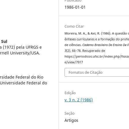
1986-01-01
Como Citar
Moreira, M. A., & Axt, R. (1986). A questão 
ênfases curriculares e a formação do prof
 Sul
de ciências.
Caderno Brasileiro De Ensino De F
ca (1972) pela UFRGS e
3
(2), 66–78. Recuperado de
rnell University/USA.
https://periodicos.ufsc.br/index.php/fisica/
e/view/7917
Fomatos de Citação
rsidade Federal do Rio
 Universidade Federal do
Edição
v. 3 n. 2 (1986)
Seção
Artigos