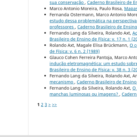
sua conservação
,
Caderno Brasileiro de Ens
Marco Antonio Moreira, Paulo Rosa,
Mapas
Fernanda Ostermann, Marco Antonio More
estudo dessa problemática na perspectiva 
professores
,
Caderno Brasileiro de Ensino 
Fernando Lang da Silveira, Rolando Axt,
Ac
Brasileiro de Ensino de Física: v. 17 n. 1 (2
Rolando Axt, Magale Elisa Brückmann,
O c
de Física: v. 6 n. 2 (1989)
Glauco Cohen Ferreira Pantoja, Marco Ant
indução eletromagnética: um estudo sobre
Brasileiro de Ensino de Física: v. 38 n. 3 (
Fernando Lang da Silveira, Rolando Axt, A
mecanismo
,
Caderno Brasileiro de Ensino d
Fernando Lang da Silveira, Rolando Axt,
O 
manchas luminosas ou imagens?
,
Caderno
1
2
3
>
>>