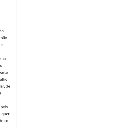
E
 do
e não
de
e na
 o
parte
balho
ar, de
a
 pelo
, quer
ônico.