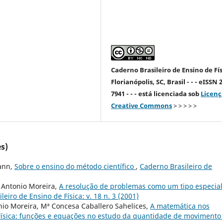
Caderno Brasileiro de Ensino de Fís
Florianópolis, SC, Brasil - - - eISSN 
7941 - - - está licenciada sob
Licenç
Creative Commons
> > > > >
s)
ann,
Sobre o ensino do método científico
,
Caderno Brasileiro de
 Antonio Moreira,
A resolução de problemas como um tipo especia
leiro de Ensino de Física: v. 18 n. 3 (2001)
nio Moreira, Mª Concesa Caballero Sahelices,
A matemática nos
ísica: funções e equações no estudo da quantidade de movimento