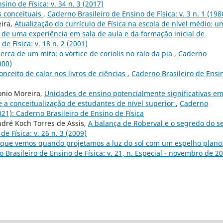
ino de Física: v. 34 n. 3 (2017)
 conceituais
,
Caderno Brasileiro de Ensino de Física: v. 3 n. 1 (198
ira,
Atualização do currículo de Física na escola de nível médio: u
de uma experiência em sala de aula e da formação inicial de
de Física: v. 18 n. 2 (2001)
erca de um mito: o vórtice de coriolis no ralo da pia
,
Caderno
000)
onceito de calor nos livros de ciências
,
Caderno Brasileiro de Ensi
onio Moreira,
Unidades de ensino potencialmente significativas e
 a conceitualização de estudantes de nível superior
,
Caderno
2021): Caderno Brasileiro de Ensino de Física
ndré Koch Torres de Assis,
A balança de Roberval e o segredo do s
e Física: v. 26 n. 3 (2009)
que vemos quando projetamos a luz do sol com um espelho plano
 Brasileiro de Ensino de Física: v. 21, n. Especial - novembro de 2