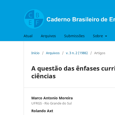
Atual
Arquivos
Submissões
Sobre
Início
/
Arquivos
/
v. 3 n. 2 (1986)
/
Artigos
A questão das ênfases curr
ciências
Marco Antonio Moreira
UFRGS - Rio Grande do Sul
Rolando Axt