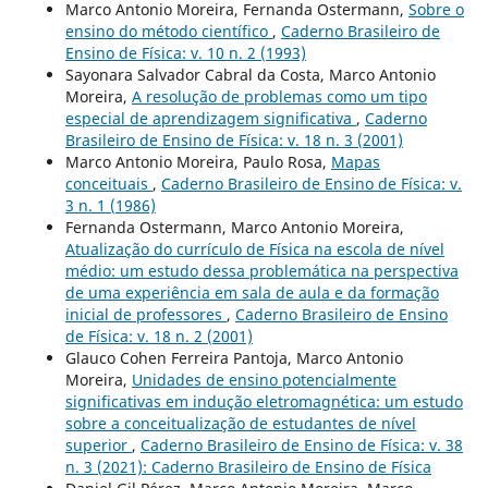
Marco Antonio Moreira, Fernanda Ostermann,
Sobre o
ensino do método científico
,
Caderno Brasileiro de
Ensino de Física: v. 10 n. 2 (1993)
Sayonara Salvador Cabral da Costa, Marco Antonio
Moreira,
A resolução de problemas como um tipo
especial de aprendizagem significativa
,
Caderno
Brasileiro de Ensino de Física: v. 18 n. 3 (2001)
Marco Antonio Moreira, Paulo Rosa,
Mapas
conceituais
,
Caderno Brasileiro de Ensino de Física: v.
3 n. 1 (1986)
Fernanda Ostermann, Marco Antonio Moreira,
Atualização do currículo de Física na escola de nível
médio: um estudo dessa problemática na perspectiva
de uma experiência em sala de aula e da formação
inicial de professores
,
Caderno Brasileiro de Ensino
de Física: v. 18 n. 2 (2001)
Glauco Cohen Ferreira Pantoja, Marco Antonio
Moreira,
Unidades de ensino potencialmente
significativas em indução eletromagnética: um estudo
sobre a conceitualização de estudantes de nível
superior
,
Caderno Brasileiro de Ensino de Física: v. 38
n. 3 (2021): Caderno Brasileiro de Ensino de Física