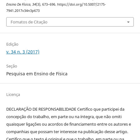
Ensino De Física
,
34
(3), 673–696. https://doi.org/10.5007/2175-
7941.2017v34n3p673
Fomatos de Citação
Edição
v. 34 n. 3 (2017)
Seção
Pesquisa em Ensino de Física
Licença
DECLARAÇÃO DE RESPONSABILIDADE Certifico que participei da
concepção do trabalho, em parte ou na íntegra, que não omiti
quaisquer ligações ou acordos de financiamento entre os autores e
companhias que possam ter interesse na publicação desse artigo.
Certifico que o texto é original e que o trabalho, em parte ou na