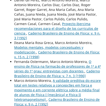
Daniel Gil Pérez, Marco Antonio Moreira, Marco
Antonio Moreira, Carlos Diaz, Carlos Diaz, Roger
Garret, Roger Garret, Ana Maria Cañas, Ana Maria
Cañas, Juana Nieda, Juana Nieda, José Maria Pastor,
José Maria Pastor, Carlos Pulido, Carlos Pulido,
Carmen Casal, Carmen Casal,
Proyecto ibercima
recomendaciones para el diseño de los curriculos de
ciencia
,
Caderno Brasileiro de Ensino de Física: v. 9 n.
3 (1992)
Ileana Maria Rosa Greca, Marco Antonio Moreira,
Modelos mentales, modelos conceptuales y
modelización
,
Caderno Brasileiro de Ensino de Física:
v. 15 n. 2 (1998)
Fernanda Ostermann, Marco Antonio Moreira,
O
ensino de Física na formação de professores de 1ª a 4ª
séries do 1º grau: entrevistas com docentes
,
Caderno
Brasileiro de Ensino de Física: v. 7 n. 3 (1990)
Marco Antonio Moreira,
A validade preditiva do escore
total em testes relativos a concepções em força e
movimento e em corrente elétrica sobre a média final
de alunos de Física I (mecânica) e Física II
(eletromagnetismo)
,
Caderno Brasileiro de Ensino de
Física: v. 9 n. 2 (1992)