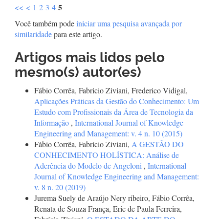
5
<<
<
1
2
3
4
Você também pode
iniciar uma pesquisa avançada por
similaridade
para este artigo.
Artigos mais lidos pelo
mesmo(s) autor(es)
Fábio Corrêa, Fabricio Ziviani, Frederico Vidigal,
Aplicações Práticas da Gestão do Conhecimento: Um
Estudo com Profissionais da Área de Tecnologia da
Informação
,
International Journal of Knowledge
Engineering and Management: v. 4 n. 10 (2015)
Fábio Corrêa, Fabrício Ziviani,
A GESTÃO DO
CONHECIMENTO HOLÍSTICA: Análise de
Aderência do Modelo de Angeloni
,
International
Journal of Knowledge Engineering and Management:
v. 8 n. 20 (2019)
Jurema Suely de Araújo Nery ribeiro, Fábio Corrêa,
Renata de Souza França, Eric de Paula Ferreira,