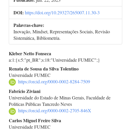
DOI:
https://doi.org/10.29327/265007.11.30-3
Palavras-chave:
Inovação, Mindset, Representações Sociais, Revisão
Sistemática, Bibliometria.
Conteúdo
Kleber Netto Fonseca
a:1:{s:5:"pt_BR";s:18:"Universidade FUMEC";}
do
Renata de Sousa da Silva Tolentino
artigo
Universidade FUMEC
https://orcid.org/0000-0002-8284-7509
principal
Fabrício Ziviani
Universidade do Estado de Minas Gerais, Faculdade de
Políticas Públicas Tancredo Neves
https://orcid.org/0000-0002-2705-846X
Carlos Miguel Freire Silva
Universidade FUMEC