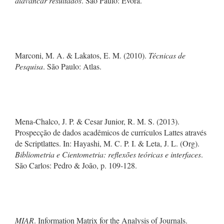
alavancar resultados
. São Paulo: Évora.
Marconi, M. A. & Lakatos, E. M. (2010).
Técnicas de
Pesquisa
. São Paulo: Atlas.
Mena-Chalco, J. P. & Cesar Junior, R. M. S. (2013).
Prospecção de dados acadêmicos de currículos Lattes através
de Scriptlattes. In: Hayashi, M. C. P. I. & Leta, J. L. (Org).
Bibliometria e Cientometria: reflexões teóricas e interfaces
.
São Carlos: Pedro & João, p. 109-128.
MIAR
. Information Matrix for the Analysis of Journals.