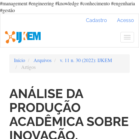
#management #engineering #knowledge #conhecimento #engenharia
#gestão
Navegação
Cadastro
Acesso
Principal
Conteúdo
principal
Togg
Barra
navig
Lateral
Início
Arquivos
v. 11 n. 30 (2022): IJKEM
Artigos
ANÁLISE DA
PRODUÇÃO
ACADÊMICA SOBRE
INOVAÇÃO,