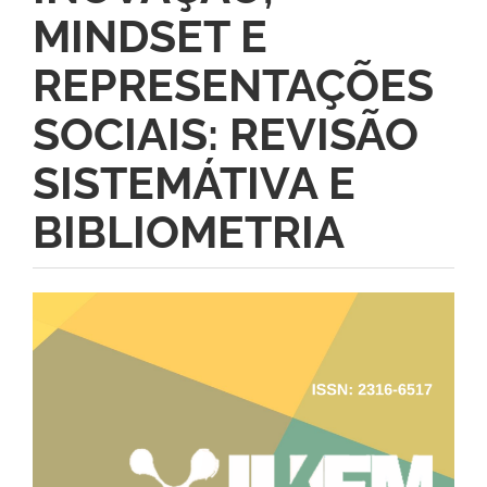
MINDSET E
REPRESENTAÇÕES
SOCIAIS: REVISÃO
SISTEMÁTIVA E
BIBLIOMETRIA
Barra
lateral
de
artigos