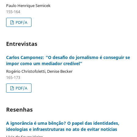
Paulo Henrique Semicek
155-164
PDF/A
Entrevistas
Carlos Camponez: “O desafio do jornalismo é conseguir se
impor como um mediador credível”
Rogério Christofoletti, Denise Becker
165-173
PDF/A
Resenhas
A ignorância é uma bênção? O papel das identidades,
ideologias e infraestruturas no ato de evitar notícias
Lívia de Souza Vieira