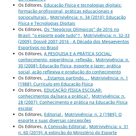
Os Editores,
Educação Física e tecnologias digitais:
formação profissional, práticas educacionais e
socioculturais
,
Motrivivência: n. 34 (2010): Educação
Física e Tecnologias Digitais
Os Editores,
Os “Negócios Olímpicos” de 2016 no
Brasil: ”o esporte pode tudo”?
,
Motrivivência: n. 32-33
(2009): Dossiê 2007-2016 - A Década dos Megaeventos
Esportivos no Brasil
Os Editores,
A PESQUISA E A PRÁTICA SOCIAL:
conhecimento, experiência, reflexão
,
Motrivivência: n.
30 (2008): Educação Física, esporte e lazer: prática
social, ação reflexiva e produção do conhecimento
Os Editores,
...Estamos partindo...
,
Motrivivência: n. 1
(1988): Currículo em Educação Física
Os Editores,
EDUCAÇÃO FÍSICA ESCOLAR:
conhecimentos da/para a prática?
,
Motrivivência: n.
28 (2007): Conhecimento e prática na Educação Física
escolar
Os Editores,
Editorial
,
Motrivivência: n. 2 (1989): O
esporte e suas diversas concepções
Os Editores,
A Comissão Editorial
,
Motrivivência: v. 31
n. 60 (2019): A extinção do Ministério do Esporte