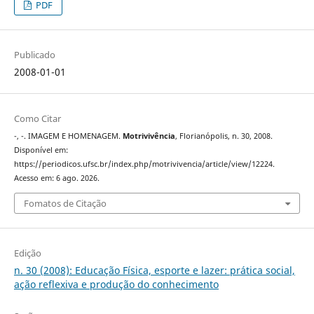
PDF
Publicado
2008-01-01
Como Citar
-, -. IMAGEM E HOMENAGEM.
Motrivivência
, Florianópolis, n. 30, 2008.
Disponível em:
https://periodicos.ufsc.br/index.php/motrivivencia/article/view/12224.
Acesso em: 6 ago. 2026.
Fomatos de Citação
Edição
n. 30 (2008): Educação Física, esporte e lazer: prática social,
ação reflexiva e produção do conhecimento